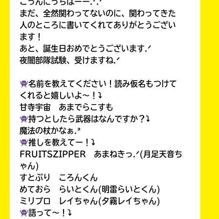
こっんにっちはーー.ᐟ.ᐟ
まだ、全然関わってないのに、関わってきた
人のところに書いてくれてありがとうござい
ます！
あと、誕生日おめでとうございます.ᐟ
夜闇部隊試験、受けますね.ᐟ
名前を教えてください！読み仮名もつけて
くれると嬉しいよ〜！⤵︎
甘寺宇宙 あまでらこすも
持つとしたら武器はなんですか？⤵︎
魔法の杖かなぁ.ᐣ
推しを教えてー！⤵︎
FRUITSZIPPER あまねきっ.ᐟ(月足天音ち
ゃん)
すとぷり ころんくん
めておら らいとくん(明雷らいとくん)
ミリプロ レイちゃん(夕霧レイちゃん)
語って〜！⤵︎