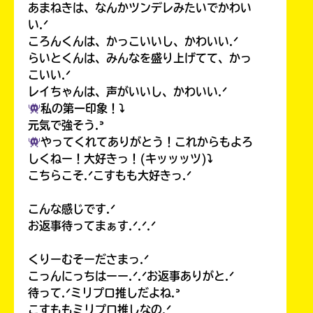
あまねきは、なんかツンデレみたいでかわい
い.ᐟ
ころんくんは、かっこいいし、かわいい.ᐟ
らいとくんは、みんなを盛り上げてて、かっ
こいい.ᐟ
レイちゃんは、声がいいし、かわいい.ᐟ
私の第一印象！⤵︎
元気で強そう.ᐣ
やってくれてありがとう！これからもよろ
しくねー！大好きっ！(キッッッツ)⤵︎
こちらこそ.ᐟこすもも大好きっ.ᐟ
こんな感じです.ᐟ
お返事待ってまぁす.ᐟ.ᐟ.ᐟ
くりーむそーださまっ.ᐟ
こっんにっちはーー.ᐟ.ᐟお返事ありがと.ᐟ
待って.ᐟミリプロ推しだよね.ᐣ
こすももミリプロ推しなの.ᐟ