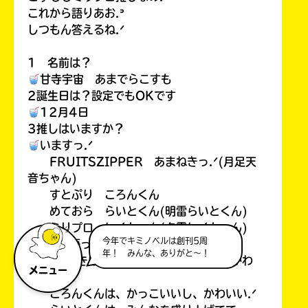
これから語りあお.ᐣ
しつもん答えるね.ᐟ
1 名前は？
甘寺宇宙 あまでらこすも
2誕生日は？設定でもOKです
12月4日
3推しはいますか？
いますっ.ᐟ
FRUITSZIPPER あまねきっ.ᐟ(月足天
音ちゃん)
すとぷり ころんくん
めておら らいとくん(明雷らいとくん)
ミリプロ レイちゃん(夕霧レイちゃん)
今年でキミノベルは創刊5周
4推しを語ってください！
年！ みんな、ありがと～！
あまねきは、なんかツンデレみたいでかわ
メニュー
いい.ᐟ
ころんくんは、かっこいいし、かわいい.ᐟ