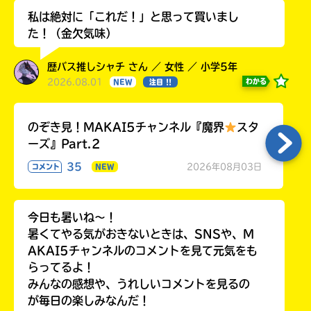
私は絶対に「これだ！」と思って買いまし
た！（金欠気味）
歴バス推しシャチ さん ／ 女性 ／ 小学5年
2026.08.01
わかる
NEW
注目 !!
のぞき見！MAKAI5チャンネル『魔界
スタ
ーズ』Part.2
35
2026年08月03日
コメント
NEW
今日も暑いね〜！
暑くてやる気がおきないときは、SNSや、M
AKAI5チャンネルのコメントを見て元気をも
らってるよ！
みんなの感想や、うれしいコメントを見るの
が毎日の楽しみなんだ！