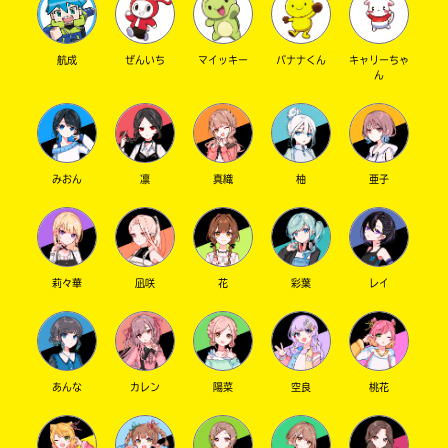
航成
ぜんいち
マイッキー
バナナくん
キャリーちゃ
ん
みおん
凛
真織
柚
亜子
莉々華
凪咲
花
彩葉
レイ
あんな
カレン
陽菜
空良
桃花