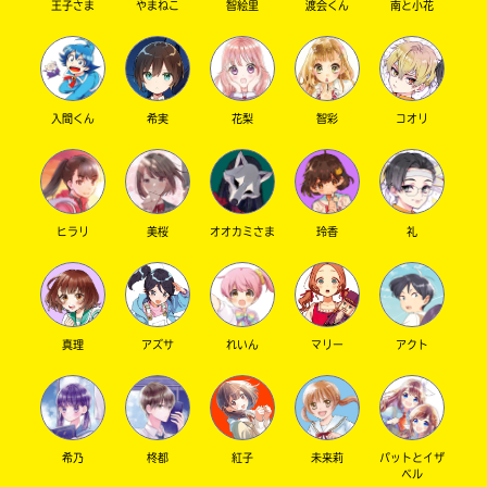
王子さま
やまねこ
智絵里
渡会くん
南と小花
入間くん
希実
花梨
智彩
コオリ
ヒラリ
美桜
オオカミさま
玲香
礼
真理
アズサ
れいん
マリー
アクト
希乃
柊都
紅子
未来莉
パットとイザ
ベル