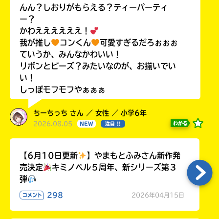
んん？しおりがもらえる？ティーパーティ
ー？
かわええええええ！
我が推し
コンくん
可愛すぎるだろぉぉぉ
ていうか、みんなかわいい！
リボンとビーズ？みたいなのが、お揃いでい
い！
しっぽモフモフやぁぁぁ
ちーちっち さん ／ 女性 ／ 小学6年
2026.08.05
わかる
NEW
注目 !!
【6月10日更新
】やまもとふみさん新作発
売決定
キミノベル５周年、新シリーズ第３
弾
298
2026年04月15日
コメント