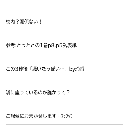
校内？関係ない！
参考:とっととの1巻p8,p59,表紙
この3秒後「憑いたっぽい…」by玲香
隣に座っているのが誰かって？
大人気
シリーズに
出会える
ご想像におまかせします…ﾌｯﾌｯﾌ