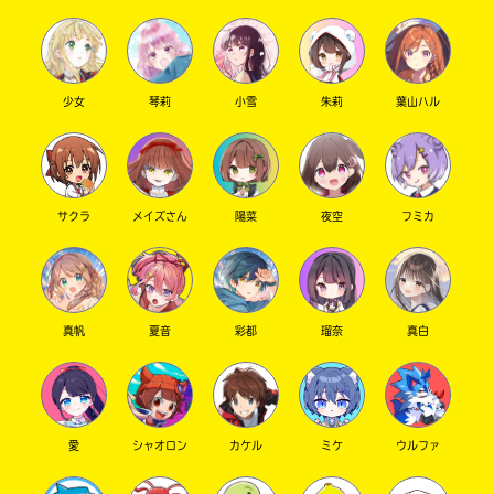
少女
琴莉
小雪
朱莉
葉山ハル
サクラ
メイズさん
陽菜
夜空
フミカ
真帆
夏音
彩都
瑠奈
真白
愛
シャオロン
カケル
ミケ
ウルファ