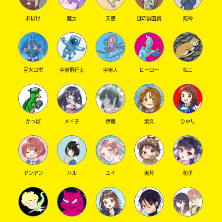
おばけ
魔女
天使
謎の調査員
死神
キーワードから探す
巨大ロボ
宇宙飛行士
宇宙人
ヒーロー
ねこ
かっぱ
メイ子
伊織
梨久
ひかり
オフィシャルアカウント
ヤンヤン
ハル
ユイ
実月
和子
SNSでシェアする