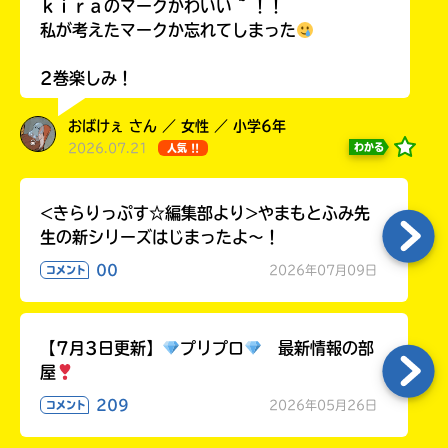
る
ｋｉｒａのマークかわいい ~ ！！
私が考えたマークか忘れてしまった
2巻楽しみ！
おばけぇ さん ／ 女性 ／ 小学6年
2026.07.21
わかる
人気 !!
<きらりっぷす☆編集部より>やまもとふみ先
生の新シリーズはじまったよ～！
00
2026年07月09日
コメント
【7月3日更新】
プリプロ
最新情報の部
屋
209
2026年05月26日
コメント