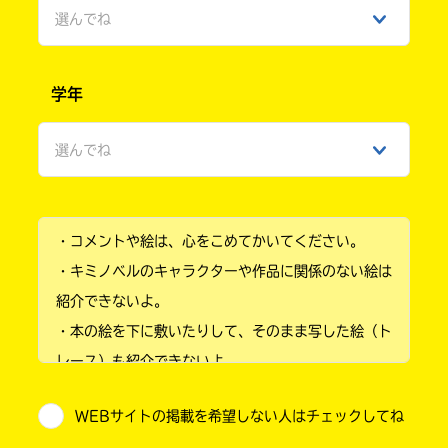
選んでね
男性
学年
女性
選んでね
ひみつ
小学1年
・コメントや絵は、心をこめてかいてください。
小学2年
・キミノベルのキャラクターや作品に関係のない絵は
小学3年
紹介できないよ。
・本の絵を下に敷いたりして、そのまま写した絵（ト
小学4年
レース）も紹介できないよ。
小学5年
・他人の絵を勝手に投稿しないでね。
WEBサイトの掲載を希望しない人はチェックしてね
・送ってからすぐには紹介されないので、待ってて
小学6年