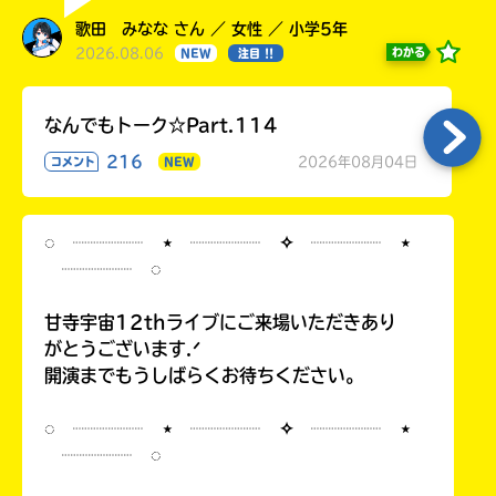
歌田 みなな さん ／ 女性 ／ 小学5年
2026.08.06
わかる
NEW
注目 !!
なんでもトーク☆Part.114
216
2026年08月04日
コメント
NEW
◌ ┈┈┈┈ ⋆ ┈┈┈┈ ✧ ┈┈┈┈ ⋆
┈┈┈┈ ◌
甘寺宇宙12thライブにご来場いただきあり
がとうございます.ᐟ
開演までもうしばらくお待ちください。
◌ ┈┈┈┈ ⋆ ┈┈┈┈ ✧ ┈┈┈┈ ⋆
┈┈┈┈ ◌