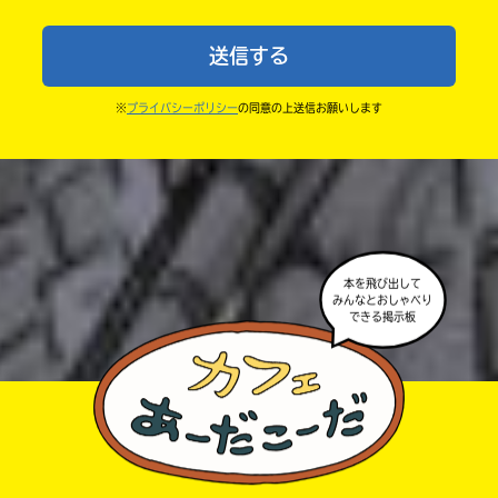
ね。
中学1年
・まだ読んでいない人たちに、本の内容のネタバレに
送信する
ならないよう気をつけてね。
中学2年
・キャンペーン開催中は、投稿した後の画面にバナー
※
プライバシーポリシー
の同意の上送信お願いします
中学3年
が出るので、そこから応募してね。
・ポプラ社の宣伝物で紹介させてもらうことがある
高校生以上
よ。
・かき終えたら、人を傷つけていたり、個人情報をか
きこんでいたり、字がまちがっていたりしないか、読
本を飛び出して
みんなとおしゃべり
みなおしてみてね。
できる掲示板