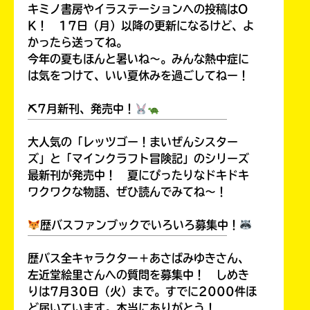
キミノ書房やイラステーションへの投稿はO
K！ 17日（月）以降の更新になるけど、よ
かったら送ってね。
今年の夏もほんと暑いね～。みんな熱中症に
Loading
.
.
.
は気をつけて、いい夏休みを過ごしてねー！
⛏7月新刊、発売中！
￣￣￣￣￣￣￣￣￣￣￣￣￣￣￣￣￣￣
大人気の「レッツゴー！まいぜんシスター
ズ」と「マインクラフト冒険記」のシリーズ
最新刊が発売中！ 夏にぴったりなドキドキ
ワクワクな物語、ぜひ読んでみてね～！
歴バスファンブックでいろいろ募集中！
入
￣￣￣￣￣￣￣￣￣￣￣￣￣￣￣￣￣￣
力
内
歴バス全キャラクター＋あさばみゆきさん、
容
左近堂絵里さんへの質問を募集中！ しめき
に
りは7月30日（火）まで。すでに2000件ほ
エ
ど届いています。本当にありがとう！