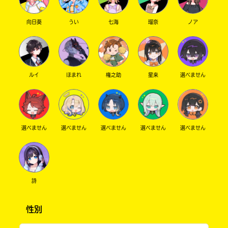
向日葵
うい
七海
瑠奈
ノア
ルイ
ほまれ
権之助
星来
選べません
選べません
選べません
選べません
選べません
選べません
詩
性別