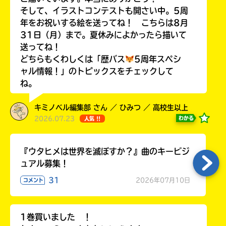
ラ
そして、イラストコンテストも開さい中。5周
ー
年をお祝いする絵を送ってね！ こちらは8月
が
31日（月）まで。夏休みによかったら描いて
あ
送ってね！
る
どちらもくわしくは「歴バス
5周年スペシ
の
ャル情報！」のトピックスをチェックして
で、
ね。
も
う
キミノベル編集部 さん ／ ひみつ ／ 高校生以上
一
2026.07.23
わかる
人気 !!
度
い
確
い
え
認
『ウタヒメは世界を滅ぼすか？』曲のキービジ
し
ュアル募集！
て
み
31
2026年07月10日
コメント
て
ね
1巻買いました ！
戻