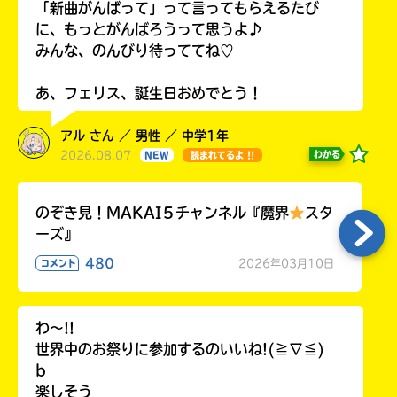
「新曲がんばって」って言ってもらえるたび
に、もっとがんばろうって思うよ♪
みんな、のんびり待っててね♡
あ、フェリス、誕生日おめでとう！
アル さん ／ 男性 ／ 中学1年
2026.08.07
わかる
NEW
読まれてるよ !!
のぞき見！MAKAI５チャンネル『魔界
スタ
ーズ』
480
2026年03月10日
コメント
わ〜!!
世界中のお祭りに参加するのいいね!(≧∇≦)
b
楽しそう