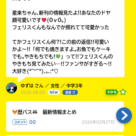
星来ちゃん､新刊の情報見たよ!!あなたのドヤ
顔可愛いです
(ӦｖӦ｡)
フェリスくんもなんでか照れてて可愛かった
てかフェリスくん何?!この前の返信!!可愛い
かよ〜!!「何でも焼きますよ｡お魚でもケーキ
でも｡やきもちでも!
」って!!フェリスくんの
やきもち見てみたい…!!ファンサがすぎる〜!!
大好き(*˘︶˘*).｡.:*♡
ゆずは さん ／ 女性 ／ 中学3年
2026.08.03
わかる
NEW
注目 !!
歴バス
最新情報まとめ
00
2026年02月27日
コメント