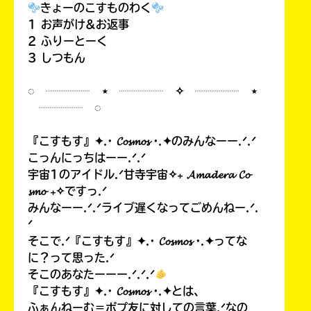
きょーのこすものわく
1 お声がけ&お返事
2 ふりーとーく
3 しつもん
◌ ┈┈┈┈ ⋆ ┈┈┈┈ ✧ ┈┈┈┈ ⋆
┈┈┈┈ ◌
『こすもす』✦.· 𝓒𝓸𝓼𝓶𝓸𝓼 ·.✦のみんなーー.ᐟ.ᐟ
こっんにっちはーー.ᐟ.ᐟ
宇宙1のアイドル.ᐟ甘寺宇宙✧₊ 𝓐𝓶𝓪𝓭𝓮𝓻𝓪 𝓒𝓸
𝓼𝓶𝓸 ₊✧ですっ.ᐟ
みんなーー.ᐟ.ᐟライブ遅くなってごめんねー.ᐟ.
ᐟ
そこで.ᐟ『こすもす』✦.· 𝓒𝓸𝓼𝓶𝓸𝓼 ·.✦ってな
に？って思った.ᐟ
そこのあなたーーー.ᐟ.ᐟ.ᐟ
『こすもす』✦.· 𝓒𝓸𝓼𝓶𝓸𝓼 ·.✦とは、
ふぁんねーむ＝ポプ友に対しての言葉.ᐟなの