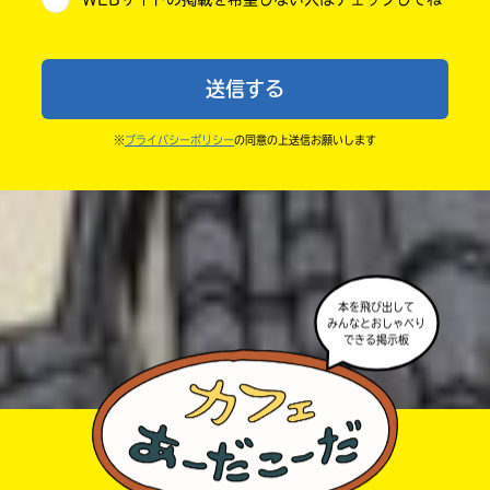
・送ってからすぐには紹介されないので、待ってて
小学6年
ね。
中学1年
・まだ読んでいない人たちに、本の内容のネタバレに
送信する
ならないよう気をつけてね。
中学2年
・キャンペーン開催中は、投稿した後の画面にバナー
※
プライバシーポリシー
の同意の上送信お願いします
中学3年
が出るので、そこから応募してね。
・ポプラ社の宣伝物で紹介させてもらうことがある
高校生以上
よ。
・かき終えたら、人を傷つけていたり、個人情報をか
きこんでいたり、字がまちがっていたりしないか、読
本を飛び出して
みなおしてみてね。
みんなとおしゃべり
できる掲示板