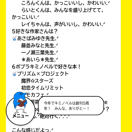
ころんくんは、かっこいいし、かわいい.ᐟ
らいとくんは、みんなを盛り上げてて、
かっこいい.ᐟ
レイちゃんは、声がいいし、かわいい.ᐟ
5好きな作家さんは？
あさばみゆき先生.ᐟ
藤並みなと先生.ᐟ
一ノ瀬三葉先生.ᐟ
＊あいら＊先生.ᐟ
6ポプラキミノベルで好きな本！
プリズム×プロジェクト
魔界✩スターズ
初恋タイムリミット
ケモカフェ.ᐟ
7また、喫茶(カフェでもあるけど…）「Cre
今年でキミノベルは創刊5周
年！ みんな、ありがと～！
amsea soda」にご来店していただますか？
メニュー
もちろん.ᐟ絶対行く.ᐟ.ᐟ.ᐟ
こんな感じだよっ.ᐟ