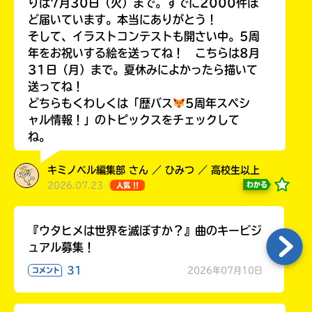
りは7月30日（火）まで。すでに2000件ほ
ど届いています。本当にありがとう！
そして、イラストコンテストも開さい中。5周
年をお祝いする絵を送ってね！ こちらは8月
31日（月）まで。夏休みによかったら描いて
Loading
.
.
.
送ってね！
どちらもくわしくは「歴バス
5周年スペシ
ャル情報！」のトピックスをチェックして
ね。
キミノベル編集部 さん ／ ひみつ ／ 高校生以上
2026.07.23
わかる
人気 !!
入
『ウタヒメは世界を滅ぼすか？』曲のキービジ
力
ュアル募集！
内
31
2026年07月10日
コメント
容
に
エ