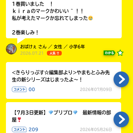
1巻買いました ！
ラ
ー
ｋｉｒａのマークかわいい ~ ！！
が
私が考えたマークか忘れてしまった
あ
る
2巻楽しみ！
の
で、
おばけぇ さん ／ 女性 ／ 小学6年
も
2026.07.21
わかる
人気 !!
う
一
度
<きらりっぷす☆編集部より>やまもとふみ先
い
確
い
生の新シリーズはじまったよ～！
え
認
00
2026年07月09日
コメント
し
て
み
て
【7月3日更新】
プリプロ
最新情報の部
ね
屋
209
2026年05月26日
戻
コメント