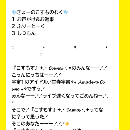
きょーのこすものわく
1 お声がけ&お返事
2 ふりーとーく
3 しつもん
◌ ┈┈┈┈ ⋆ ┈┈┈┈ ✧ ┈┈┈┈ ⋆
┈┈┈┈ ◌
『こすもす』✦.· 𝓒𝓸𝓼𝓶𝓸𝓼 ·.✦のみんなーー.ᐟ.ᐟ
こっんにっちはーー.ᐟ.ᐟ
宇宙1のアイドル.ᐟ甘寺宇宙✧₊ 𝓐𝓶𝓪𝓭𝓮𝓻𝓪 𝓒𝓸
𝓼𝓶𝓸 ₊✧ですっ.ᐟ
みんなーー.ᐟ.ᐟライブ遅くなってごめんねー.ᐟ.
ᐟ
そこで.ᐟ『こすもす』✦.· 𝓒𝓸𝓼𝓶𝓸𝓼 ·.✦ってな
に？って思った.ᐟ
そこのあなたーーー.ᐟ.ᐟ.ᐟ