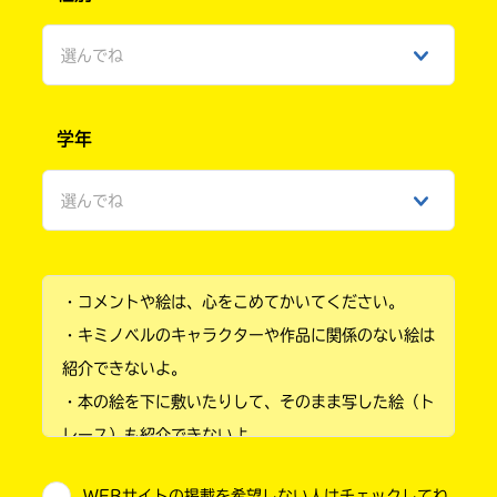
選んでね
男性
学年
女性
選んでね
ひみつ
小学1年
・コメントや絵は、心をこめてかいてください。
小学2年
・キミノベルのキャラクターや作品に関係のない絵は
小学3年
紹介できないよ。
・本の絵を下に敷いたりして、そのまま写した絵（ト
小学4年
レース）も紹介できないよ。
小学5年
・他人の絵を勝手に投稿しないでね。
WEBサイトの掲載を希望しない人はチェックしてね