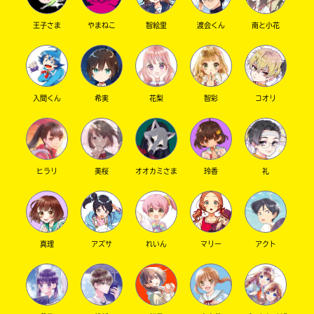
王子さま
やまねこ
智絵里
渡会くん
南と小花
キーワードから探す
入間くん
希実
花梨
智彩
コオリ
ヒラリ
美桜
オオカミさま
玲香
礼
オフィシャルアカウント
真理
アズサ
れいん
マリー
アクト
SNSでシェアする