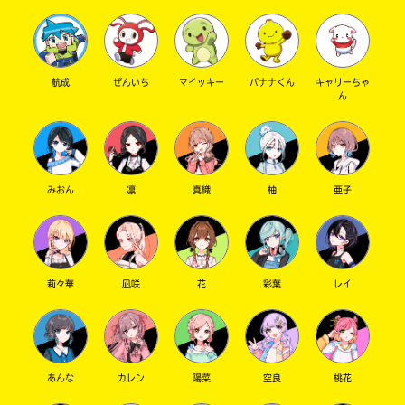
航成
ぜんいち
マイッキー
バナナくん
キャリーちゃ
ん
みおん
凛
真織
柚
亜子
莉々華
凪咲
花
彩葉
レイ
あんな
カレン
陽菜
空良
桃花