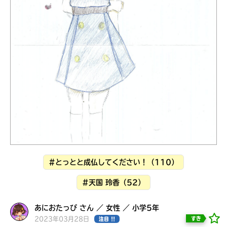
見つかる
#とっとと成仏してください！（110）
#天国 玲香（52）
本を飛び出して
みんなとおしゃべり
あにおたっぴ さん ／ 女性 ／ 小学5年
できる掲示板
2023年03月28日
すき
注目 !!