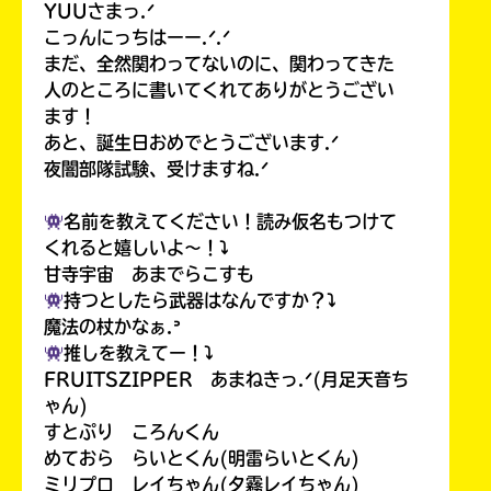
YUUさまっ.ᐟ
こっんにっちはーー.ᐟ.ᐟ
まだ、全然関わってないのに、関わってきた
人のところに書いてくれてありがとうござい
ます！
あと、誕生日おめでとうございます.ᐟ
夜闇部隊試験、受けますね.ᐟ
名前を教えてください！読み仮名もつけて
くれると嬉しいよ〜！⤵︎
甘寺宇宙 あまでらこすも
持つとしたら武器はなんですか？⤵︎
魔法の杖かなぁ.ᐣ
推しを教えてー！⤵︎
FRUITSZIPPER あまねきっ.ᐟ(月足天音ち
ゃん)
すとぷり ころんくん
めておら らいとくん(明雷らいとくん)
ミリプロ レイちゃん(夕霧レイちゃん)