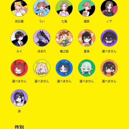
向日葵
うい
七海
瑠奈
ノア
ルイ
ほまれ
権之助
星来
選べません
選べません
選べません
選べません
選べません
選べません
詩
性別