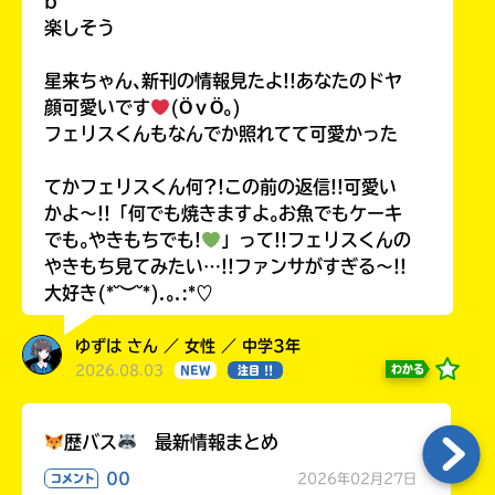
b
楽しそう
星来ちゃん､新刊の情報見たよ!!あなたのドヤ
顔可愛いです
(ӦｖӦ｡)
フェリスくんもなんでか照れてて可愛かった
てかフェリスくん何?!この前の返信!!可愛い
かよ〜!!「何でも焼きますよ｡お魚でもケーキ
でも｡やきもちでも!
」って!!フェリスくんの
やきもち見てみたい…!!ファンサがすぎる〜!!
大好き(*˘︶˘*).｡.:*♡
ゆずは さん ／ 女性 ／ 中学3年
2026.08.03
わかる
NEW
注目 !!
歴バス
最新情報まとめ
00
2026年02月27日
コメント