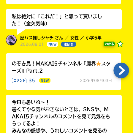
私は絶対に「これだ！」と思って買いまし
た！（金欠気味）
歴バス推しシャチ さん ／ 女性 ／ 小学5年
2026.08.01
わかる
NEW
注目 !!
のぞき見！MAKAI5チャンネル『魔界
スタ
ーズ』Part.2
35
2026年08月03日
コメント
NEW
今日も暑いね〜！
暑くてやる気がおきないときは、SNSや、M
AKAI5チャンネルのコメントを見て元気をも
らってるよ！
みんなの感想や、うれしいコメントを見るの