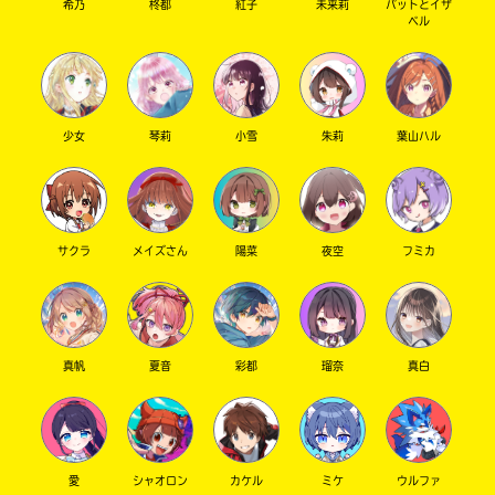
希乃
柊都
紅子
未来莉
パットとイザ
ベル
少女
琴莉
小雪
朱莉
葉山ハル
サクラ
メイズさん
陽菜
夜空
フミカ
真帆
夏音
彩都
瑠奈
真白
愛
シャオロン
カケル
ミケ
ウルファ