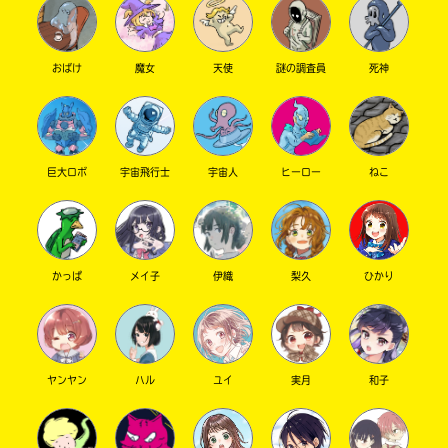
おばけ
魔女
天使
謎の調査員
死神
巨大ロボ
宇宙飛行士
宇宙人
ヒーロー
ねこ
このマチのことを
もっと知りたい
キミに
かっぱ
メイ子
伊織
梨久
ひかり
ヤンヤン
ハル
ユイ
実月
和子