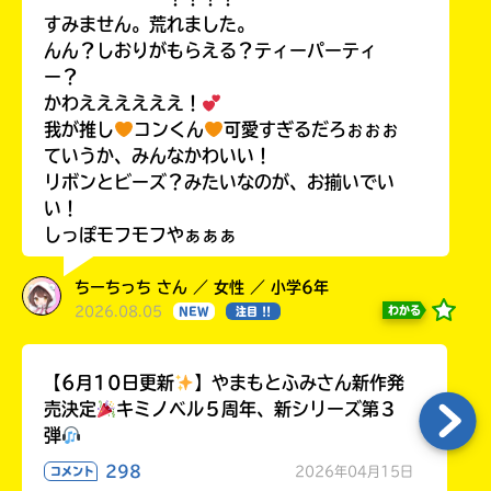
すみません。荒れました。
んん？しおりがもらえる？ティーパーティ
ー？
かわええええええ！
我が推し
コンくん
可愛すぎるだろぉぉぉ
ていうか、みんなかわいい！
リボンとビーズ？みたいなのが、お揃いでい
い！
しっぽモフモフやぁぁぁ
ちーちっち さん ／ 女性 ／ 小学6年
2026.08.05
わかる
NEW
注目 !!
【6月10日更新
】やまもとふみさん新作発
売決定
キミノベル５周年、新シリーズ第３
弾
298
2026年04月15日
コメント