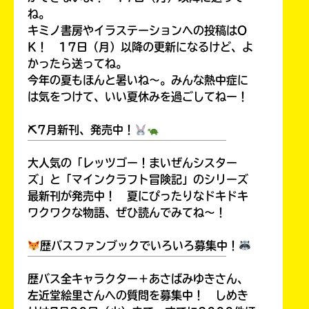
ね。
キミノ書房やイラステーションへの投稿はO
K！ 17日（月）以降の更新になるけど、よ
かったら送ってね。
今年の夏もほんと暑いね～。みんな熱中症に
は気をつけて、いい夏休みを過ごしてねー！
⛏7月新刊、発売中！
￣￣￣￣￣￣￣￣￣￣￣￣￣￣￣￣￣￣
大人気の「レッツゴー！まいぜんシスター
ズ」と「マインクラフト冒険記」のシリーズ
最新刊が発売中！ 夏にぴったりなドキドキ
ワクワクな物語、ぜひ読んでみてね～！
歴バスファンブックでいろいろ募集中！
￣￣￣￣￣￣￣￣￣￣￣￣￣￣￣￣￣￣
歴バス全キャラクター＋あさばみゆきさん、
左近堂絵里さんへの質問を募集中！ しめき