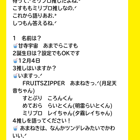
待って.ᐟミリプロ推しだよね.ᐣ
こすももミリプロ推しなの.ᐟ
これから語りあお.ᐣ
しつもん答えるね.ᐟ
1 名前は？
甘寺宇宙 あまでらこすも
2誕生日は？設定でもOKです
12月4日
3推しはいますか？
いますっ.ᐟ
FRUITSZIPPER あまねきっ.ᐟ(月足天
音ちゃん)
すとぷり ころんくん
めておら らいとくん(明雷らいとくん)
ミリプロ レイちゃん(夕霧レイちゃん)
4推しを語ってください！
あまねきは、なんかツンデレみたいでかわ
いい.ᐟ