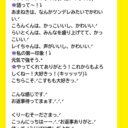
語って〜！⤵︎
あまねきは、なんかツンデレみたいでかわい
い.ᐟ
ころんくんは、かっこいいし、かわいい.ᐟ
らいとくんは、みんなを盛り上げてて、かっ
こいい.ᐟ
レイちゃんは、声がいいし、かわいい.ᐟ
私の第一印象！⤵︎
元気で強そう.ᐣ
やってくれてありがとう！これからもよろ
しくねー！大好きっ！(キッッッツ)⤵︎
こちらこそ.ᐟこすもも大好きっ.ᐟ
こんな感じです.ᐟ
お返事待ってまぁす.ᐟ.ᐟ.ᐟ
くりーむそーださまっ.ᐟ
こっんにっちはーー.ᐟ.ᐟお返事ありがと.ᐟ