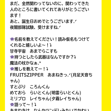
まだ、全然関わってないのに、関わってきた
人のところに書いてくれてありがとうござい
ます！
あと、誕生日おめでとうございます.ᐟ
夜闇部隊試験、受けますね.ᐟ
名前を教えてください！読み仮名もつけて
くれると嬉しいよ〜！⤵︎
甘寺宇宙 あまでらこすも
持つとしたら武器はなんですか？⤵︎
魔法の杖かなぁ.ᐣ
推しを教えてー！⤵︎
FRUITSZIPPER あまねきっ.ᐟ(月足天音ち
ゃん)
すとぷり ころんくん
めておら らいとくん(明雷らいとくん)
ミリプロ レイちゃん(夕霧レイちゃん)
語って〜！⤵︎
あまねきは、なんかツンデレみたいでかわい