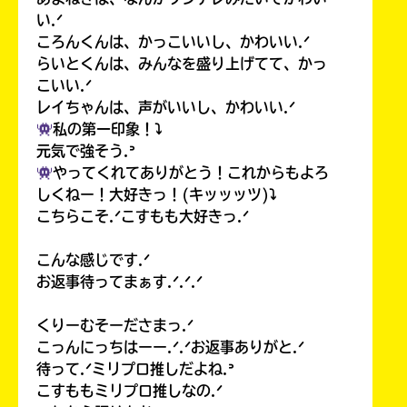
い.ᐟ
ころんくんは、かっこいいし、かわいい.ᐟ
らいとくんは、みんなを盛り上げてて、かっ
こいい.ᐟ
レイちゃんは、声がいいし、かわいい.ᐟ
私の第一印象！⤵︎
元気で強そう.ᐣ
やってくれてありがとう！これからもよろ
しくねー！大好きっ！(キッッッツ)⤵︎
こちらこそ.ᐟこすもも大好きっ.ᐟ
こんな感じです.ᐟ
お返事待ってまぁす.ᐟ.ᐟ.ᐟ
くりーむそーださまっ.ᐟ
こっんにっちはーー.ᐟ.ᐟお返事ありがと.ᐟ
待って.ᐟミリプロ推しだよね.ᐣ
こすももミリプロ推しなの.ᐟ