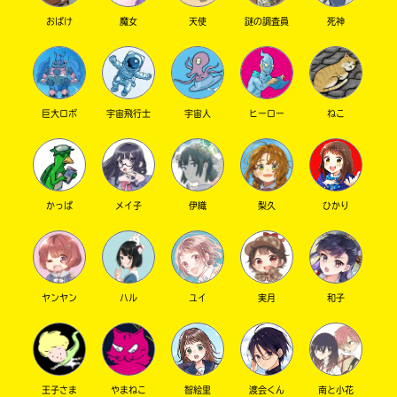
おばけ
魔女
天使
謎の調査員
死神
巨大ロボ
宇宙飛行士
宇宙人
ヒーロー
ねこ
このマチのことを
かっぱ
メイ子
伊織
梨久
ひかり
もっと知りたい
キミに
ヤンヤン
ハル
ユイ
実月
和子
王子さま
やまねこ
智絵里
渡会くん
南と小花