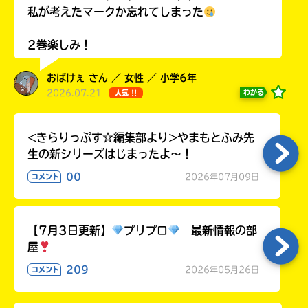
ラ
私が考えたマークか忘れてしまった
ー
が
2巻楽しみ！
あ
る
おばけぇ さん ／ 女性 ／ 小学6年
の
2026.07.21
わかる
人気 !!
で、
も
う
<きらりっぷす☆編集部より>やまもとふみ先
一
生の新シリーズはじまったよ～！
度
い
00
2026年07月09日
コメント
確
い
え
認
し
て
【7月3日更新】
プリプロ
最新情報の部
み
屋
て
209
2026年05月26日
コメント
ね
戻