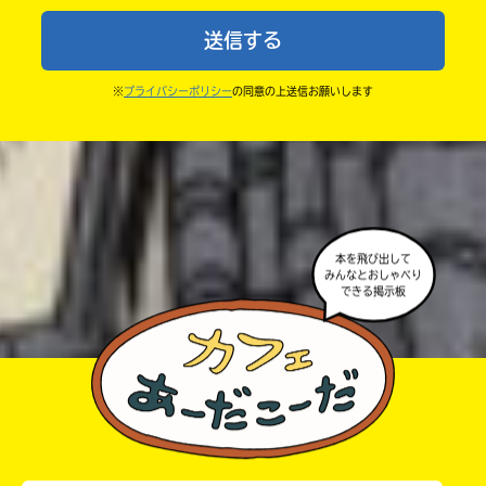
中学1年
・まだ読んでいない人たちに、本の内容のネタバレに
送信する
ならないよう気をつけてね。
中学2年
・キャンペーン開催中は、投稿した後の画面にバナー
※
プライバシーポリシー
の同意の上送信お願いします
中学3年
が出るので、そこから応募してね。
・ポプラ社の宣伝物で紹介させてもらうことがある
高校生以上
よ。
・かき終えたら、人を傷つけていたり、個人情報をか
きこんでいたり、字がまちがっていたりしないか、読
本を飛び出して
みんなとおしゃべり
みなおしてみてね。
できる掲示板