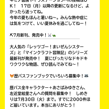
キミノ書房やイラステーションへの投稿はO
K！ 17日（月）以降の更新になるけど、よ
かったら送ってね。
今年の夏もほんと暑いね～。みんな熱中症に
は気をつけて、いい夏休みを過ごしてねー！
⛏7月新刊、発売中！
￣￣￣￣￣￣￣￣￣￣￣￣￣￣￣￣￣￣
大人気の「レッツゴー！まいぜんシスター
ズ」と「マインクラフト冒険記」のシリーズ
最新刊が発売中！ 夏にぴったりなドキドキ
ワクワクな物語、ぜひ読んでみてね～！
歴バスファンブックでいろいろ募集中！
￣￣￣￣￣￣￣￣￣￣￣￣￣￣￣￣￣￣
歴バス全キャラクター＋あさばみゆきさん、
左近堂絵里さんへの質問を募集中！ しめき
りは7月30日（火）まで。すでに2000件ほ
ど届いています。本当にありがとう！