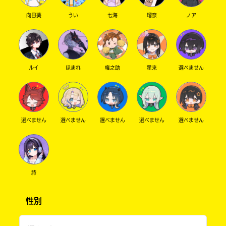
向日葵
うい
七海
瑠奈
ノア
ルイ
ほまれ
権之助
星来
選べません
選べません
選べません
選べません
選べません
選べません
詩
性別