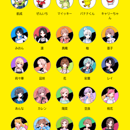
航成
ぜんいち
マイッキー
バナナくん
キャリーちゃ
ん
みおん
凛
真織
柚
亜子
莉々華
凪咲
花
彩葉
レイ
あんな
カレン
陽菜
空良
桃花