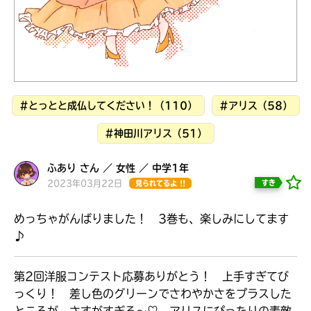
見つかる
#とっとと成仏してください！（110）
#アリス（58）
#神田川アリス（51）
ふあり さん ／ 女性 ／ 中学1年
2023年03月22日
すき
見られてるよ !!
めっちゃがんばりました！ 3巻も、楽しみにしてます
♪
本を飛び出して
みんなとおしゃべり
第2回洋服コンテスト応募ありがとう！ 上手すぎてび
できる掲示板
っくり！ 差し色のグリーンでさわやかさをプラスした