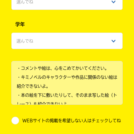
選んでね
男性
学年
女性
選んでね
ひみつ
小学1年
・コメントや絵は、心をこめてかいてください。
小学2年
・キミノベルのキャラクターや作品に関係のない絵は
小学3年
紹介できないよ。
・本の絵を下に敷いたりして、そのまま写した絵（ト
小学4年
レース）も紹介できないよ。
小学5年
・他人の絵を勝手に投稿しないでね。
WEBサイトの掲載を希望しない人はチェックしてね
・送ってからすぐには紹介されないので、待ってて
小学6年
ね。