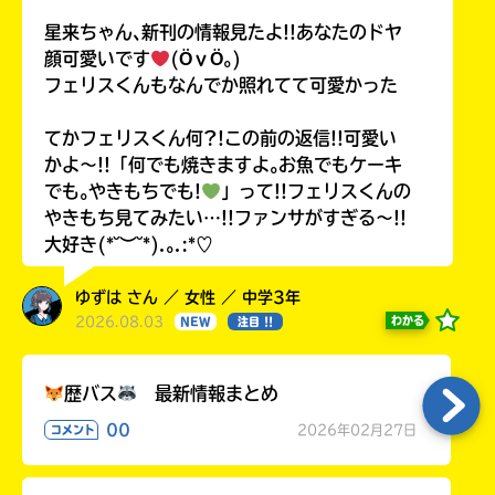
星来ちゃん､新刊の情報見たよ!!あなたのドヤ
顔可愛いです
(ӦｖӦ｡)
フェリスくんもなんでか照れてて可愛かった
てかフェリスくん何?!この前の返信!!可愛い
かよ〜!!「何でも焼きますよ｡お魚でもケーキ
でも｡やきもちでも!
」って!!フェリスくんの
やきもち見てみたい…!!ファンサがすぎる〜!!
大好き(*˘︶˘*).｡.:*♡
ゆずは さん ／ 女性 ／ 中学3年
2026.08.03
わかる
NEW
注目 !!
歴バス
最新情報まとめ
00
2026年02月27日
コメント