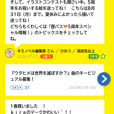
そして、イラストコンテストも開さい中。5周
年をお祝いする絵を送ってね！ こちらは8月
31日（月）まで。夏休みによかったら描いて
送ってね！
どちらもくわしくは「歴バス
5周年スペシ
Loading
.
.
.
ャル情報！」のトピックスをチェックして
ね。
キミノベル編集部 さん ／ ひみつ ／ 高校生以上
2026.07.23
わかる
人気 !!
『ウタヒメは世界を滅ぼすか？』曲のキービジ
ュアル募集！
入
31
2026年07月10日
コメント
力
内
容
1巻買いました ！
に
エ
ｋｉｒａのマークかわいい ~ ！！