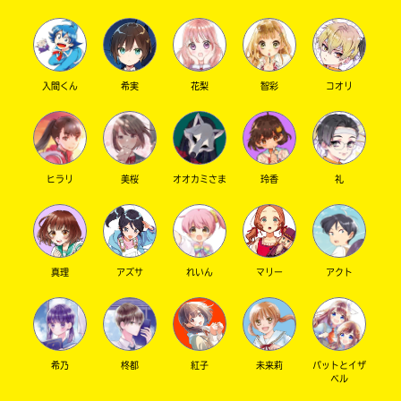
キーワードから探す
入間くん
希実
花梨
智彩
コオリ
ヒラリ
美桜
オオカミさま
玲香
礼
オフィシャルアカウント
真理
アズサ
れいん
マリー
アクト
希乃
柊都
SNSでシェアする
紅子
未来莉
パットとイザ
ベル