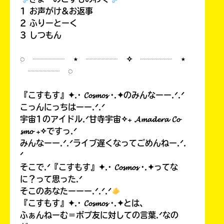
1 お声がけ&お返事
2 ふりーとーく
3 しつもん
◌ ┈┈┈┈ ⋆ ┈┈┈┈ ✧ ┈┈┈┈ ⋆
┈┈┈┈ ◌
『こすもす』✦.· 𝓒𝓸𝓼𝓶𝓸𝓼 ·.✦のみんなーー.ᐟ.ᐟ
こっんにっちはーー.ᐟ.ᐟ
宇宙1のアイドル.ᐟ甘寺宇宙✧₊ 𝓐𝓶𝓪𝓭𝓮𝓻𝓪 𝓒𝓸
𝓼𝓶𝓸 ₊✧ですっ.ᐟ
みんなーー.ᐟ.ᐟライブ遅くなってごめんねー.ᐟ.
ᐟ
そこで.ᐟ『こすもす』✦.· 𝓒𝓸𝓼𝓶𝓸𝓼 ·.✦ってな
に？って思った.ᐟ
そこのあなたーーー.ᐟ.ᐟ.ᐟ
『こすもす』✦.· 𝓒𝓸𝓼𝓶𝓸𝓼 ·.✦とは、
ふぁんねーむ＝ポプ友に対しての言葉.ᐟなの