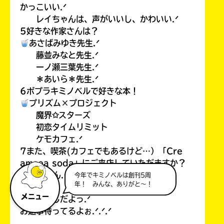
かっこいい.ᐟ
レイちゃんは、声がいいし、かわいい.ᐟ
5好きな作家さんは？
あさばみゆき先生.ᐟ
藤並みなと先生.ᐟ
一ノ瀬三葉先生.ᐟ
＊あいら＊先生.ᐟ
6ポプラキミノベルで好きな本！
プリズム×プロジェクト
魔界✩スターズ
初恋タイムリミット
ケモカフェ.ᐟ
7また、喫茶(カフェでもあるけど…）「Cre
amsea soda」にご来店していただますか？
もちろん.ᐟ絶対行く.ᐟ.ᐟ.ᐟ
今年でキミノベルは創刊5周
年！ みんな、ありがと～！
メニュー
こんな感じだよっ.ᐟ
お返事待ってるよぉ.ᐟ.ᐟ.ᐟ