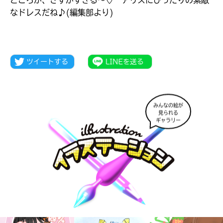
ところが、さすがすぎる～♡ アリスにぴったりの素敵
なドレスだね♪(編集部より)
みんなの絵が
見られる
ギャラリー
大人気
シリーズに
出会える