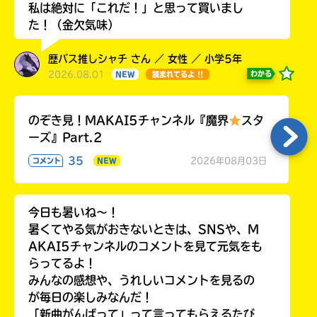
私は絶対に「これだ！」と思って買いまし
た！（金欠気味）
歴バス推しシャチ さん ／ 女性 ／ 小学5年
2026.08.01
わかる
NEW
読まれてるよ !!
のぞき見！MAKAI5チャンネル『魔界
スタ
ーズ』Part.2
35
2026年08月03日
コメント
NEW
今日も暑いね〜！
暑くてやる気がおきないときは、SNSや、M
AKAI5チャンネルのコメントを見て元気をも
らってるよ！
みんなの感想や、うれしいコメントを見るの
が毎日の楽しみなんだ！
「新曲がんばって」って言ってもらえるたび