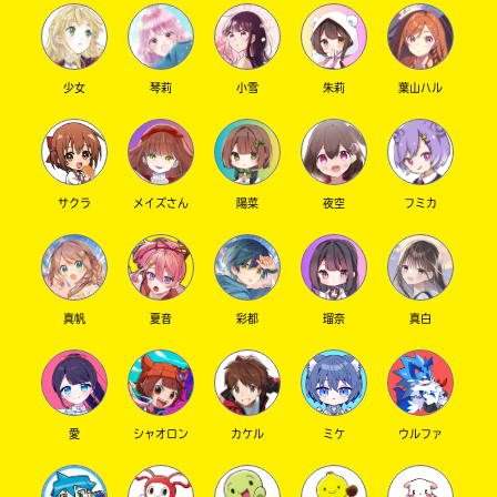
少女
琴莉
小雪
朱莉
葉山ハル
サクラ
メイズさん
陽菜
夜空
フミカ
真帆
夏音
彩都
瑠奈
真白
愛
シャオロン
カケル
ミケ
ウルファ