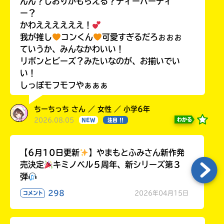
んん？しおりがもらえる？ティーパーティ
ー？
かわええええええ！
我が推し
コンくん
可愛すぎるだろぉぉぉ
ていうか、みんなかわいい！
リボンとビーズ？みたいなのが、お揃いでい
い！
しっぽモフモフやぁぁぁ
ちーちっち さん ／ 女性 ／ 小学6年
2026.08.05
わかる
NEW
注目 !!
【6月10日更新
】やまもとふみさん新作発
売決定
キミノベル５周年、新シリーズ第３
弾
298
2026年04月15日
コメント