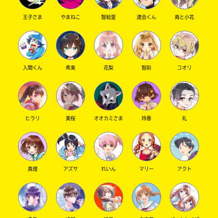
王子さま
やまねこ
智絵里
渡会くん
南と小花
入間くん
希実
花梨
智彩
コオリ
ヒラリ
美桜
オオカミさま
玲香
礼
真理
アズサ
れいん
マリー
アクト