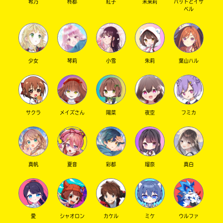
希乃
柊都
紅子
未来莉
パットとイザ
ベル
少女
琴莉
小雪
朱莉
葉山ハル
サクラ
メイズさん
陽菜
夜空
フミカ
真帆
夏音
彩都
瑠奈
真白
愛
シャオロン
カケル
ミケ
ウルファ