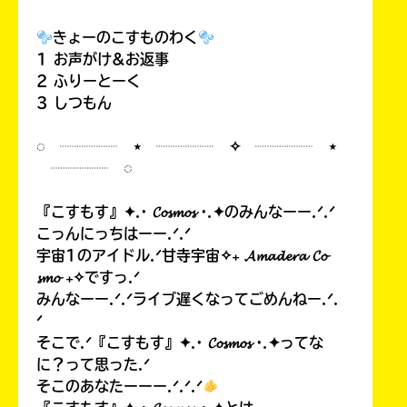
きょーのこすものわく
1 お声がけ&お返事
2 ふりーとーく
3 しつもん
◌ ┈┈┈┈ ⋆ ┈┈┈┈ ✧ ┈┈┈┈ ⋆
┈┈┈┈ ◌
『こすもす』✦.· 𝓒𝓸𝓼𝓶𝓸𝓼 ·.✦のみんなーー.ᐟ.ᐟ
こっんにっちはーー.ᐟ.ᐟ
宇宙1のアイドル.ᐟ甘寺宇宙✧₊ 𝓐𝓶𝓪𝓭𝓮𝓻𝓪 𝓒𝓸
𝓼𝓶𝓸 ₊✧ですっ.ᐟ
みんなーー.ᐟ.ᐟライブ遅くなってごめんねー.ᐟ.
ᐟ
そこで.ᐟ『こすもす』✦.· 𝓒𝓸𝓼𝓶𝓸𝓼 ·.✦ってな
に？って思った.ᐟ
そこのあなたーーー.ᐟ.ᐟ.ᐟ