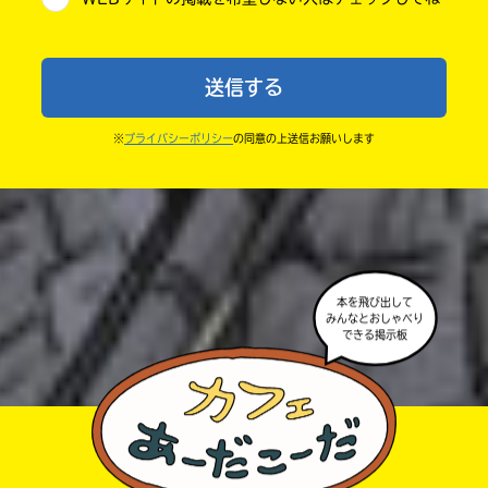
・送ってからすぐには紹介されないので、待ってて
小学6年
ね。
中学1年
・まだ読んでいない人たちに、本の内容のネタバレに
送信する
ならないよう気をつけてね。
中学2年
・キャンペーン開催中は、投稿した後の画面にバナー
※
プライバシーポリシー
の同意の上送信お願いします
中学3年
が出るので、そこから応募してね。
・ポプラ社の宣伝物で紹介させてもらうことがある
高校生以上
よ。
・かき終えたら、人を傷つけていたり、個人情報をか
きこんでいたり、字がまちがっていたりしないか、読
本を飛び出して
みんなとおしゃべり
みなおしてみてね。
できる掲示板