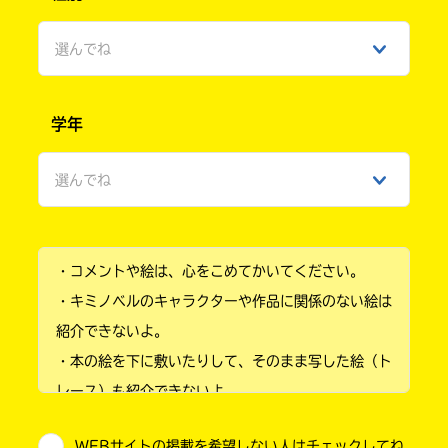
選んでね
男性
学年
女性
選んでね
ひみつ
小学1年
・コメントや絵は、心をこめてかいてください。
小学2年
・キミノベルのキャラクターや作品に関係のない絵は
小学3年
紹介できないよ。
・本の絵を下に敷いたりして、そのまま写した絵（ト
小学4年
レース）も紹介できないよ。
小学5年
・他人の絵を勝手に投稿しないでね。
WEBサイトの掲載を希望しない人はチェックしてね