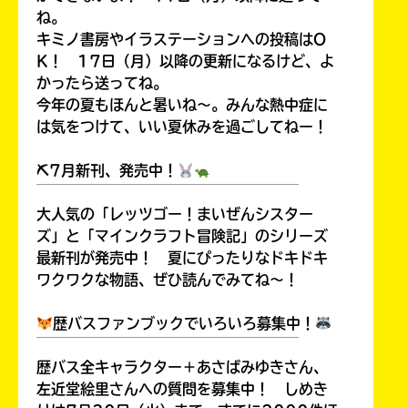
ね。
キミノ書房やイラステーションへの投稿はO
K！ 17日（月）以降の更新になるけど、よ
かったら送ってね。
Loading
.
.
.
今年の夏もほんと暑いね～。みんな熱中症に
は気をつけて、いい夏休みを過ごしてねー！
⛏7月新刊、発売中！
￣￣￣￣￣￣￣￣￣￣￣￣￣￣￣￣￣￣
大人気の「レッツゴー！まいぜんシスター
ズ」と「マインクラフト冒険記」のシリーズ
最新刊が発売中！ 夏にぴったりなドキドキ
ワクワクな物語、ぜひ読んでみてね～！
入
力
歴バスファンブックでいろいろ募集中！
内
￣￣￣￣￣￣￣￣￣￣￣￣￣￣￣￣￣￣
容
歴バス全キャラクター＋あさばみゆきさん、
に
左近堂絵里さんへの質問を募集中！ しめき
エ