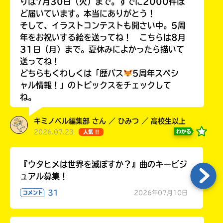
りは7月30日（火）まで。すでに2000件ほ
ラ
ど届いています。本当にありがとう！
ー
そして、イラストコンテストも開さい中。5周
が
年をお祝いする絵を送ってね！ こちらは8月
あ
31日（月）まで。夏休みによかったら描いて
る
送ってね！
の
どちらもくわしくは「歴バス
5周年スペシ
で、
も
ャル情報！」のトピックスをチェックして
う
ね。
一
度
キミノベル編集部 さん ／ ひみつ ／ 高校生以上
い
確
い
2026.07.23
わかる
人気 !!
え
認
し
て
『ウタヒメは世界を滅ぼすか？』曲のキービジ
み
ュアル募集！
て
31
2026年07月10日
コメント
ね
戻