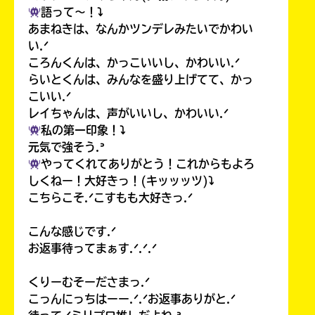
語って〜！⤵︎
あまねきは、なんかツンデレみたいでかわい
い.ᐟ
ころんくんは、かっこいいし、かわいい.ᐟ
らいとくんは、みんなを盛り上げてて、かっ
こいい.ᐟ
レイちゃんは、声がいいし、かわいい.ᐟ
私の第一印象！⤵︎
元気で強そう.ᐣ
やってくれてありがとう！これからもよろ
しくねー！大好きっ！(キッッッツ)⤵︎
こちらこそ.ᐟこすもも大好きっ.ᐟ
こんな感じです.ᐟ
お返事待ってまぁす.ᐟ.ᐟ.ᐟ
くりーむそーださまっ.ᐟ
こっんにっちはーー.ᐟ.ᐟお返事ありがと.ᐟ