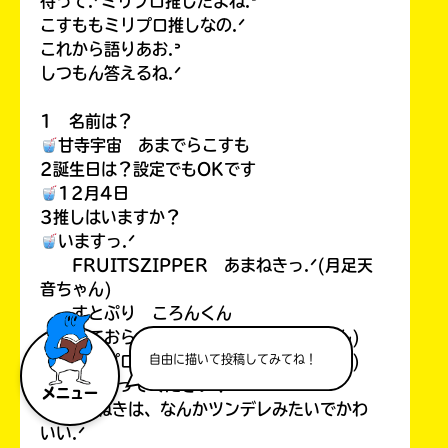
待って.ᐟミリプロ推しだよね.ᐣ
こすももミリプロ推しなの.ᐟ
これから語りあお.ᐣ
しつもん答えるね.ᐟ
1 名前は？
甘寺宇宙 あまでらこすも
2誕生日は？設定でもOKです
12月4日
3推しはいますか？
いますっ.ᐟ
FRUITSZIPPER あまねきっ.ᐟ(月足天
音ちゃん)
すとぷり ころんくん
めておら らいとくん(明雷らいとくん)
自由に描いて投稿してみてね！
ミリプロ レイちゃん(夕霧レイちゃん)
4推しを語ってください！
メニュー
あまねきは、なんかツンデレみたいでかわ
いい.ᐟ