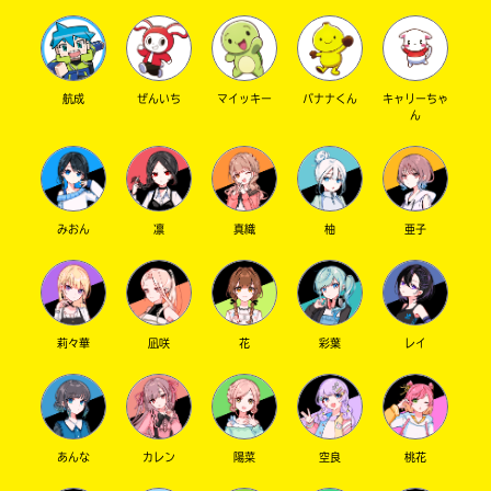
航成
ぜんいち
マイッキー
バナナくん
キャリーちゃ
ん
みおん
凛
真織
柚
亜子
莉々華
凪咲
花
彩葉
レイ
あんな
カレン
陽菜
空良
桃花