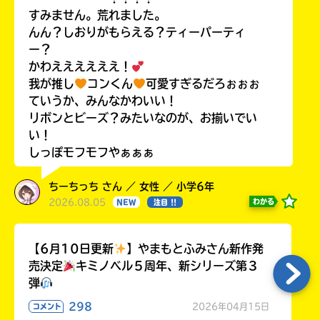
すみません。荒れました。
んん？しおりがもらえる？ティーパーティ
ー？
かわええええええ！
我が推し
コンくん
可愛すぎるだろぉぉぉ
ていうか、みんなかわいい！
リボンとビーズ？みたいなのが、お揃いでい
い！
しっぽモフモフやぁぁぁ
ちーちっち さん ／ 女性 ／ 小学6年
2026.08.05
わかる
NEW
注目 !!
【6月10日更新
】やまもとふみさん新作発
売決定
キミノベル５周年、新シリーズ第３
弾
298
2026年04月15日
コメント