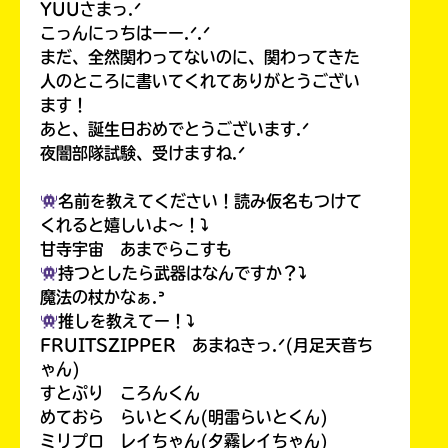
YUUさまっ.ᐟ
こっんにっちはーー.ᐟ.ᐟ
まだ、全然関わってないのに、関わってきた
人のところに書いてくれてありがとうござい
ます！
あと、誕生日おめでとうございます.ᐟ
夜闇部隊試験、受けますね.ᐟ
名前を教えてください！読み仮名もつけて
くれると嬉しいよ〜！⤵︎
甘寺宇宙 あまでらこすも
持つとしたら武器はなんですか？⤵︎
魔法の杖かなぁ.ᐣ
推しを教えてー！⤵︎
FRUITSZIPPER あまねきっ.ᐟ(月足天音ち
ゃん)
すとぷり ころんくん
めておら らいとくん(明雷らいとくん)
ミリプロ レイちゃん(夕霧レイちゃん)