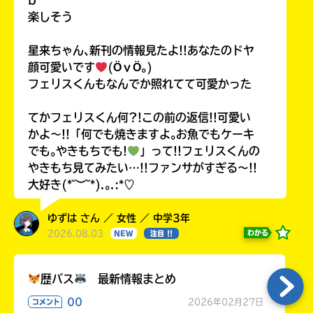
b
楽しそう
星来ちゃん､新刊の情報見たよ!!あなたのドヤ
顔可愛いです
(ӦｖӦ｡)
フェリスくんもなんでか照れてて可愛かった
てかフェリスくん何?!この前の返信!!可愛い
かよ〜!!「何でも焼きますよ｡お魚でもケーキ
でも｡やきもちでも!
」って!!フェリスくんの
やきもち見てみたい…!!ファンサがすぎる〜!!
大好き(*˘︶˘*).｡.:*♡
ゆずは さん ／ 女性 ／ 中学3年
2026.08.03
わかる
NEW
注目 !!
歴バス
最新情報まとめ
00
2026年02月27日
コメント