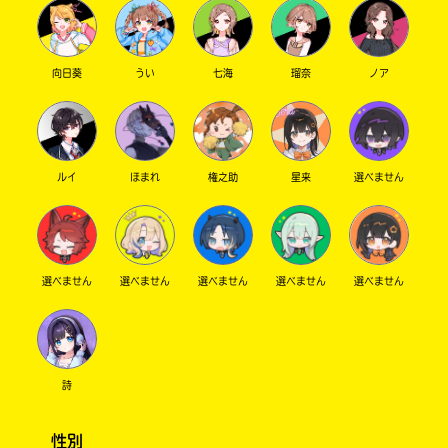
向日葵
うい
七海
瑠奈
ノア
ルイ
ほまれ
権之助
星来
選べません
選べません
選べません
選べません
選べません
選べません
詩
性別