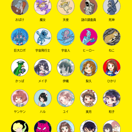
おばけ
魔女
天使
謎の調査員
死神
キーワードから探す
巨大ロボ
宇宙飛行士
宇宙人
ヒーロー
ねこ
かっぱ
メイ子
伊織
梨久
ひかり
オフィシャルアカウント
ヤンヤン
ハル
ユイ
実月
和子
SNSでシェアする