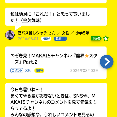
私は絶対に「これだ！」と思って買いまし
た！（金欠気味）
歴バス推しシャチ さん ／ 女性 ／ 小学5年
2026.08.01
わかる
NEW
注目 !!
のぞき見！MAKAI5チャンネル『魔界
スタ
ーズ』Part.2
35
2026年08月03日
コメント
NEW
今日も暑いね〜！
暑くてやる気がおきないときは、SNSや、M
AKAI5チャンネルのコメントを見て元気をも
らってるよ！
みんなの感想や、うれしいコメントを見るの