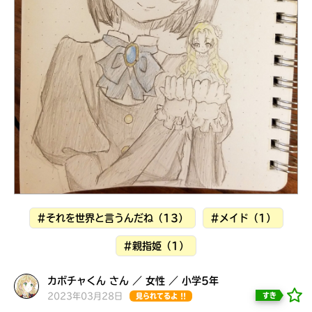
見つかる
#それを世界と言うんだね（13）
#メイド（1）
#親指姫（1）
本を飛び出して
みんなとおしゃべり
カボチャくん さん ／ 女性 ／ 小学5年
できる掲示板
2023年03月28日
すき
見られてるよ !!