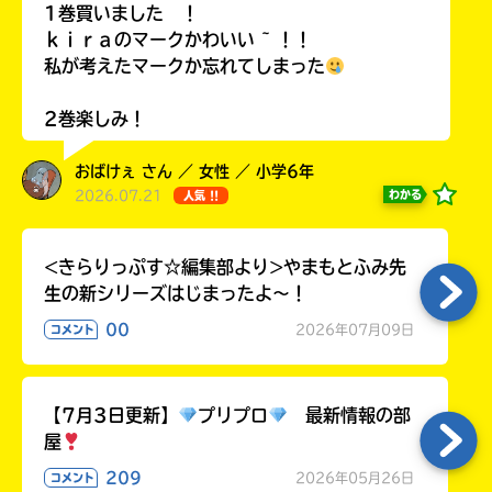
る
1巻買いました ！
ｋｉｒａのマークかわいい ~ ！！
私が考えたマークか忘れてしまった
2巻楽しみ！
おばけぇ さん ／ 女性 ／ 小学6年
2026.07.21
わかる
人気 !!
<きらりっぷす☆編集部より>やまもとふみ先
生の新シリーズはじまったよ～！
00
2026年07月09日
コメント
【7月3日更新】
プリプロ
最新情報の部
屋
209
2026年05月26日
コメント