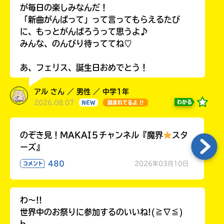
が毎日の楽しみなんだ！
「新曲がんばって」って言ってもらえるたび
に、もっとがんばろうって思うよ♪
みんな、のんびり待っててね♡
あ、フェリス、誕生日おめでとう！
アル さん ／ 男性 ／ 中学1年
2026.08.07
わかる
NEW
読まれてるよ !!
のぞき見！MAKAI５チャンネル『魔界
スタ
ーズ』
480
2026年03月10日
コメント
わ〜!!
世界中のお祭りに参加するのいいね!(≧∇≦)