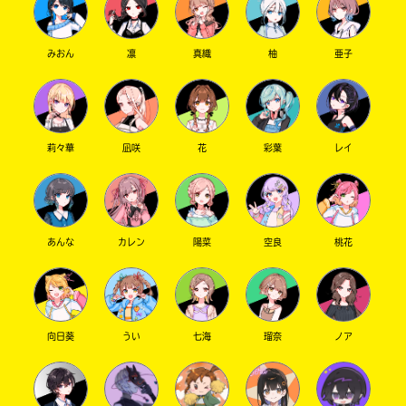
みおん
凛
真織
柚
亜子
莉々華
凪咲
花
彩葉
レイ
あんな
カレン
陽菜
空良
桃花
向日葵
うい
七海
瑠奈
ノア