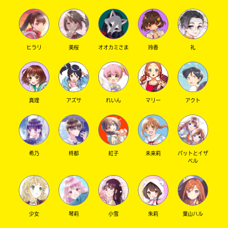
ヒラリ
美桜
オオカミさま
玲香
礼
真理
アズサ
れいん
マリー
アクト
希乃
柊都
紅子
未来莉
パットとイザ
ベル
少女
琴莉
小雪
朱莉
葉山ハル