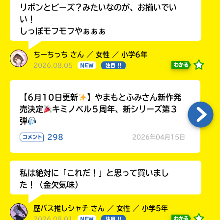
リボンとビーズ？みたいなのが、お揃いでい
い！
しっぽモフモフやぁぁぁ
ちーちっち さん ／ 女性 ／ 小学6年
2026.08.05
わかる
NEW
注目 !!
【6月10日更新
】やまもとふみさん新作発
売決定
キミノベル５周年、新シリーズ第３
弾
298
2026年04月15日
コメント
私は絶対に「これだ！」と思って買いまし
た！（金欠気味）
歴バス推しシャチ さん ／ 女性 ／ 小学5年
2026.08.01
わかる
NEW
注目 !!