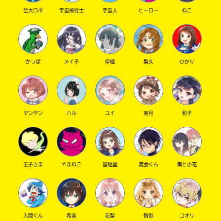
巨大ロボ
宇宙飛行士
宇宙人
ヒーロー
ねこ
キーワードから探す
かっぱ
メイ子
伊織
梨久
ひかり
ヤンヤン
ハル
ユイ
実月
和子
オフィシャルアカウント
王子さま
やまねこ
智絵里
渡会くん
南と小花
SNSでシェアする
入間くん
希実
花梨
智彩
コオリ