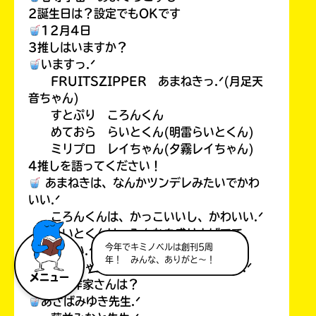
2誕生日は？設定でもOKです
12月4日
3推しはいますか？
いますっ.ᐟ
FRUITSZIPPER あまねきっ.ᐟ(月足天
音ちゃん)
すとぷり ころんくん
めておら らいとくん(明雷らいとくん)
ミリプロ レイちゃん(夕霧レイちゃん)
4推しを語ってください！
あまねきは、なんかツンデレみたいでかわ
いい.ᐟ
ころんくんは、かっこいいし、かわいい.ᐟ
らいとくんは、みんなを盛り上げてて、
今年でキミノベルは創刊5周
かっこいい.ᐟ
年！ みんな、ありがと～！
レイちゃんは、声がいいし、かわいい.ᐟ
メニュー
5好きな作家さんは？
あさばみゆき先生.ᐟ