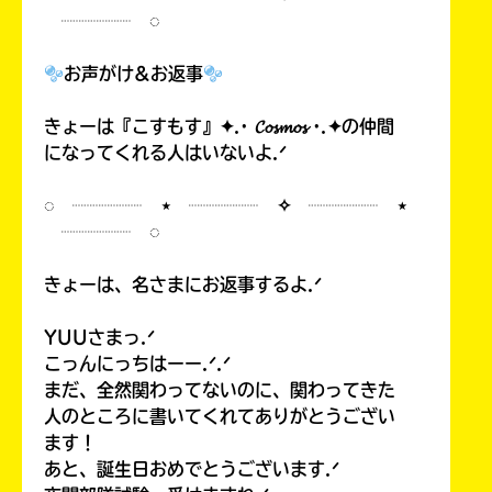
┈┈┈┈ ◌
お声がけ&お返事
きょーは『こすもす』✦.· 𝓒𝓸𝓼𝓶𝓸𝓼 ·.✦の仲間
になってくれる人はいないよ.ᐟ
◌ ┈┈┈┈ ⋆ ┈┈┈┈ ✧ ┈┈┈┈ ⋆
┈┈┈┈ ◌
きょーは、名さまにお返事するよ.ᐟ
YUUさまっ.ᐟ
こっんにっちはーー.ᐟ.ᐟ
まだ、全然関わってないのに、関わってきた
人のところに書いてくれてありがとうござい
ます！
あと、誕生日おめでとうございます.ᐟ