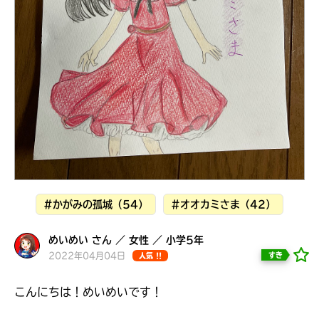
見つかる
#かがみの孤城（54）
#オオカミさま（42）
めいめい さん ／ 女性 ／ 小学5年
2022年04月04日
すき
人気 !!
本を飛び出して
みんなとおしゃべり
こんにちは！めいめいです！
できる掲示板