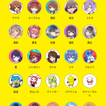
サクラ
メイズさん
陽菜
夜空
フミカ
真帆
夏音
彩都
瑠奈
真白
愛
シャオロン
カケル
ミケ
ウルファ
航成
ぜんいち
マイッキー
バナナくん
キャリーちゃ
ん