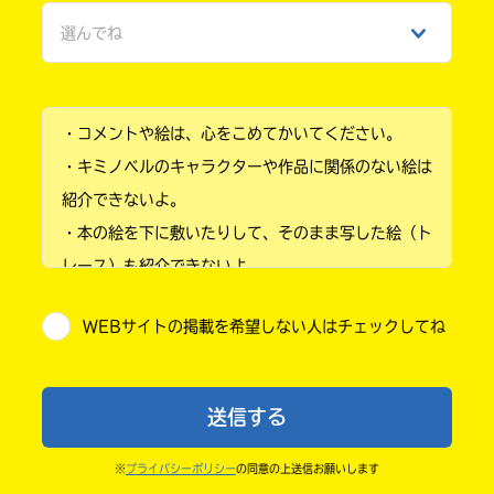
選んでね
ひみつ
小学1年
・コメントや絵は、心をこめてかいてください。
小学2年
・キミノベルのキャラクターや作品に関係のない絵は
小学3年
紹介できないよ。
・本の絵を下に敷いたりして、そのまま写した絵（ト
小学4年
レース）も紹介できないよ。
小学5年
・他人の絵を勝手に投稿しないでね。
WEBサイトの掲載を希望しない人はチェックしてね
・送ってからすぐには紹介されないので、待ってて
小学6年
ね。
中学1年
・まだ読んでいない人たちに、本の内容のネタバレに
送信する
ならないよう気をつけてね。
中学2年
・キャンペーン開催中は、投稿した後の画面にバナー
※
プライバシーポリシー
の同意の上送信お願いします
中学3年