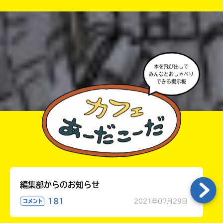
が出るので、そこから応募してね。
・ポプラ社の宣伝物で紹介させてもらうことがある
高校生以上
よ。
・かき終えたら、人を傷つけていたり、個人情報をか
きこんでいたり、字がまちがっていたりしないか、読
本を飛び出して
みんなとおしゃべり
みなおしてみてね。
できる掲示板
編集部からのお知らせ
181
2021年07月29日
コメント