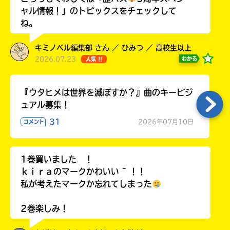
ラ
ャル情報！」のトピックスをチェックして
ー
ね。
が
あ
キミノベル編集部 さん ／ ひみつ ／ 高校生以上
る
2026.07.23
わかる
人気 !!
の
で、
も
『ウタヒメは世界を滅ぼすか？』曲のキービジ
う
ュアル募集！
一
度
31
2026年07月10日
コメント
い
確
い
え
認
し
1巻買いました ！
て
ｋｉｒａのマークかわいい ~ ！！
み
私が考えたマークか忘れてしまった
て
ね
2巻楽しみ！
戻