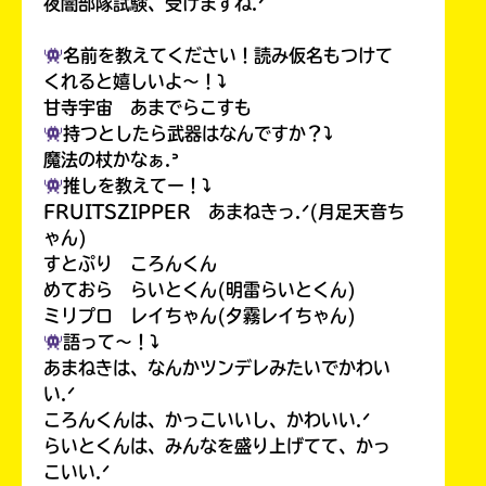
夜闇部隊試験、受けますね.ᐟ
名前を教えてください！読み仮名もつけて
くれると嬉しいよ〜！⤵︎
甘寺宇宙 あまでらこすも
持つとしたら武器はなんですか？⤵︎
魔法の杖かなぁ.ᐣ
推しを教えてー！⤵︎
FRUITSZIPPER あまねきっ.ᐟ(月足天音ち
ゃん)
すとぷり ころんくん
めておら らいとくん(明雷らいとくん)
ミリプロ レイちゃん(夕霧レイちゃん)
語って〜！⤵︎
あまねきは、なんかツンデレみたいでかわい
い.ᐟ
ころんくんは、かっこいいし、かわいい.ᐟ
らいとくんは、みんなを盛り上げてて、かっ
こいい.ᐟ