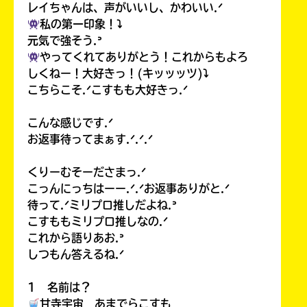
レイちゃんは、声がいいし、かわいい.ᐟ
私の第一印象！⤵︎
元気で強そう.ᐣ
やってくれてありがとう！これからもよろ
しくねー！大好きっ！(キッッッツ)⤵︎
こちらこそ.ᐟこすもも大好きっ.ᐟ
こんな感じです.ᐟ
お返事待ってまぁす.ᐟ.ᐟ.ᐟ
くりーむそーださまっ.ᐟ
こっんにっちはーー.ᐟ.ᐟお返事ありがと.ᐟ
待って.ᐟミリプロ推しだよね.ᐣ
こすももミリプロ推しなの.ᐟ
これから語りあお.ᐣ
しつもん答えるね.ᐟ
1 名前は？
甘寺宇宙 あまでらこすも