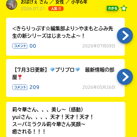
る
おばけぇ さん ／ 女性 ／ 小学6年
2026.07.21
わかる
人気 !!
<きらりっぷす☆編集部より>やまもとふみ先
生の新シリーズはじまったよ～！
00
2026年07月09日
コメント
【7月3日更新】
プリプロ
最新情報の部
屋
209
2026年05月26日
コメント
莉々華さん、、、美し〜（感動）
yuiさん、、、、天才！天才！天才！
スーパミラクル莉々華さん笑顔〜
癒される！！！