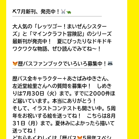
⛏7月新刊、発売中！
￣￣￣￣￣￣￣￣￣￣￣￣￣￣￣￣￣￣
大人気の「レッツゴー！まいぜんシスター
Loading
.
.
.
ズ」と「マインクラフト冒険記」のシリーズ
最新刊が発売中！ 夏にぴったりなドキドキ
ワクワクな物語、ぜひ読んでみてね～！
歴バスファンブックでいろいろ募集中！
￣￣￣￣￣￣￣￣￣￣￣￣￣￣￣￣￣￣
歴バス全キャラクター＋あさばみゆきさん、
左近堂絵里さんへの質問を募集中！ しめき
りは7月30日（火）まで。すでに2000件ほ
ど届いています。本当にありがとう！
入
そして、イラストコンテストも開さい中。5周
力
内
年をお祝いする絵を送ってね！ こちらは8月
容
31日（月）まで。夏休みによかったら描いて
に
送ってね！
エ
どちらもくわしくは「歴バス
5周年スペシ