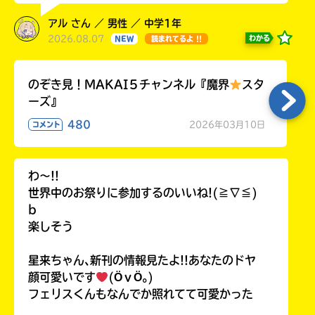
アル さん ／ 男性 ／ 中学1年
2026.08.07
わかる
NEW
読まれてるよ !!
のぞき見！MAKAI５チャンネル『魔界
スタ
ーズ』
480
2026年03月10日
コメント
わ〜!!
世界中のお祭りに参加するのいいね!(≧∇≦)
b
楽しそう
星来ちゃん､新刊の情報見たよ!!あなたのドヤ
顔可愛いです
(ӦｖӦ｡)
フェリスくんもなんでか照れてて可愛かった