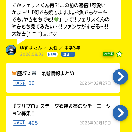
てかフェリスくん何?!この前の返信!!可愛い
かよ〜!!「何でも焼きますよ｡お魚でもケーキ
でも｡やきもちでも!
」って!!フェリスくんの
やきもち見てみたい…!!ファンサがすぎる〜!!
大好き(*˘︶˘*).｡.:*♡
ゆずは さん ／ 女性 ／ 中学3年
2026.08.03
わかる
NEW
注目 !!
歴バス
最新情報まとめ
00
2026年02月27日
コメント
『プリプロ』ステージ衣装＆夢のシチュエーシ
ョン募集！
405
2026年02月19日
コメント