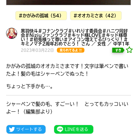
見つかる
#かがみの孤城（54）
#オオカミさま（42）
黒羽快斗＃コナンクラブ＃いれりす委員会＃ハニワ同好
会＃Niziuファンクラブ＃キッド様LOVE＃キッド様尊
い！＃初兎様って尊い＃アイコン増えてるびっくり！＃
キミノマチ2周年おめでとう！ さん ／ 女性 ／ 中学1年
2023年03月22日
すき
見られてるよ !!
かがみの孤城のオオカミさまです！文字は筆ペンで書い
たよ！髪の毛はシャーペンでぬった！
ちょっと下手かも…。
シャーペンで髪の毛、すごーい！ とってもカッコいい
よー！（編集部より）
本を飛び出して
みんなとおしゃべり
できる掲示板