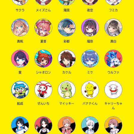
サクラ
メイズさん
陽菜
夜空
フミカ
真帆
夏音
彩都
瑠奈
真白
愛
シャオロン
カケル
ミケ
ウルファ
航成
ぜんいち
マイッキー
バナナくん
キャリーちゃ
ん