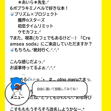
＊あいら＊先生.ᐟ
6ポプラキミノベルで好きな本！
プリズム×プロジェクト
魔界✩スターズ
初恋タイムリミット
ケモカフェ.ᐟ
7また、喫茶(カフェでもあるけど…）「Cre
amsea soda」にご来店していただますか？
もちろん.ᐟ絶対行く.ᐟ.ᐟ.ᐟ
こんな感じだよっ.ᐟ
お返事待ってるよぉ.ᐟ.ᐟ.ᐟ
音乃 める
⊹ ̊.⋆ #𓂃𝘰𝘵𝘯𝘰 𝘮𝘦𝘳𝘶さまっ.
ᐟ
自由に描いて投稿してみてね！
こっんにっちはーー.ᐟ.ᐟお返事ありがと.ᐟ
改名したんだね.ᐟとってもかわいい.ᐟめる呼び
メニュー
？
こすもももうそろそろ改名しようかなー.ᐣ