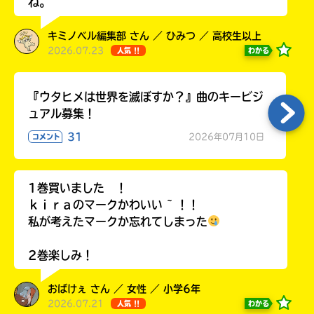
ね。
キミノベル編集部 さん ／ ひみつ ／ 高校生以上
2026.07.23
わかる
人気 !!
Loading
.
.
.
『ウタヒメは世界を滅ぼすか？』曲のキービジ
ュアル募集！
31
2026年07月10日
コメント
1巻買いました ！
ｋｉｒａのマークかわいい ~ ！！
私が考えたマークか忘れてしまった
入
力
2巻楽しみ！
内
容
おばけぇ さん ／ 女性 ／ 小学6年
に
2026.07.21
わかる
人気 !!
エ