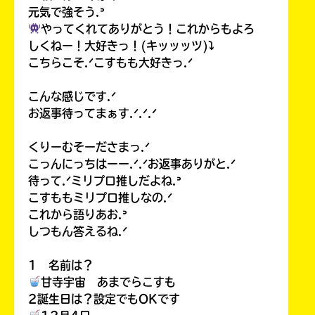
元気で強そう.ᐣ
やってくれてありがとう！これからもよろ
しくねー！大好きっ！(キッッッツ)⤵︎
こちらこそ.ᐟこすもも大好きっ.ᐟ
こんな感じです.ᐟ
お返事待ってまぁす.ᐟ.ᐟ.ᐟ
くりーむそーださまっ.ᐟ
こっんにっちはーー.ᐟ.ᐟお返事ありがと.ᐟ
待って.ᐟミリプロ推しだよね.ᐣ
こすももミリプロ推しなの.ᐟ
これから語りあお.ᐣ
しつもん答えるね.ᐟ
1 名前は？
甘寺宇宙 あまでらこすも
2誕生日は？設定でもOKです