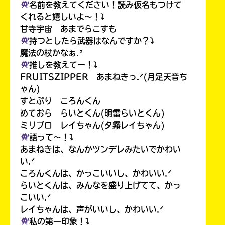
名前を教えてください！読み仮名もつけて
くれると嬉しいよ〜！⤵︎
甘寺宇宙 あまでらこすも
持つとしたら武器はなんですか？⤵︎
魔法の杖かなぁ.ᐣ
推しを教えてー！⤵︎
FRUITSZIPPER あまねきっ.ᐟ(月足天音ち
ゃん)
すとぷり ころんくん
めておら らいとくん(明雷らいとくん)
ミリプロ レイちゃん(夕霧レイちゃん)
語って〜！⤵︎
あまねきは、なんかツンデレみたいでかわい
い.ᐟ
ころんくんは、かっこいいし、かわいい.ᐟ
らいとくんは、みんなを盛り上げてて、かっ
こいい.ᐟ
レイちゃんは、声がいいし、かわいい.ᐟ
私の第一印象！⤵︎