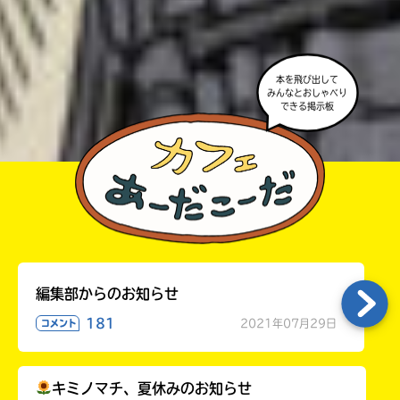
よ。
・かき終えたら、人を傷つけていたり、個人情報をか
きこんでいたり、字がまちがっていたりしないか、読
本を飛び出して
みんなとおしゃべり
みなおしてみてね。
できる掲示板
編集部からのお知らせ
181
2021年07月29日
コメント
キミノマチ、夏休みのお知らせ