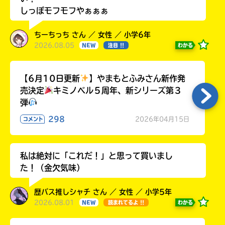
しっぽモフモフやぁぁぁ
ちーちっち さん ／ 女性 ／ 小学6年
2026.08.05
わかる
NEW
注目 !!
【6月10日更新
】やまもとふみさん新作発
売決定
キミノベル５周年、新シリーズ第３
弾
298
2026年04月15日
コメント
私は絶対に「これだ！」と思って買いまし
た！（金欠気味）
歴バス推しシャチ さん ／ 女性 ／ 小学5年
2026.08.01
わかる
NEW
読まれてるよ !!