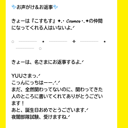
お声がけ&お返事
きょーは『こすもす』✦.· 𝓒𝓸𝓼𝓶𝓸𝓼 ·.✦の仲間
になってくれる人はいないよ.ᐟ
◌ ┈┈┈┈ ⋆ ┈┈┈┈ ✧ ┈┈┈┈ ⋆
┈┈┈┈ ◌
きょーは、名さまにお返事するよ.ᐟ
YUUさまっ.ᐟ
こっんにっちはーー.ᐟ.ᐟ
まだ、全然関わってないのに、関わってきた
人のところに書いてくれてありがとうござい
ます！
あと、誕生日おめでとうございます.ᐟ
夜闇部隊試験、受けますね.ᐟ