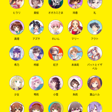
ヒラリ
美桜
オオカミさま
玲香
礼
キーワードから探す
真理
アズサ
れいん
マリー
アクト
希乃
柊都
紅子
未来莉
パットとイザ
ベル
オフィシャルアカウント
少女
琴莉
小雪
朱莉
葉山ハル
SNSでシェアする