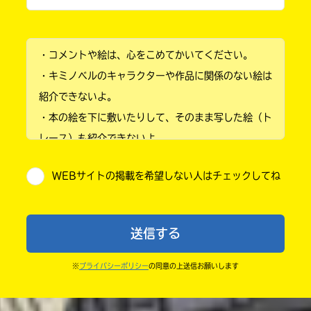
小学1年
・コメントや絵は、心をこめてかいてください。
小学2年
・キミノベルのキャラクターや作品に関係のない絵は
小学3年
紹介できないよ。
・本の絵を下に敷いたりして、そのまま写した絵（ト
小学4年
レース）も紹介できないよ。
小学5年
・他人の絵を勝手に投稿しないでね。
WEBサイトの掲載を希望しない人はチェックしてね
・送ってからすぐには紹介されないので、待ってて
小学6年
ね。
中学1年
・まだ読んでいない人たちに、本の内容のネタバレに
送信する
ならないよう気をつけてね。
中学2年
・キャンペーン開催中は、投稿した後の画面にバナー
※
プライバシーポリシー
の同意の上送信お願いします
中学3年
が出るので、そこから応募してね。
・ポプラ社の宣伝物で紹介させてもらうことがある
高校生以上