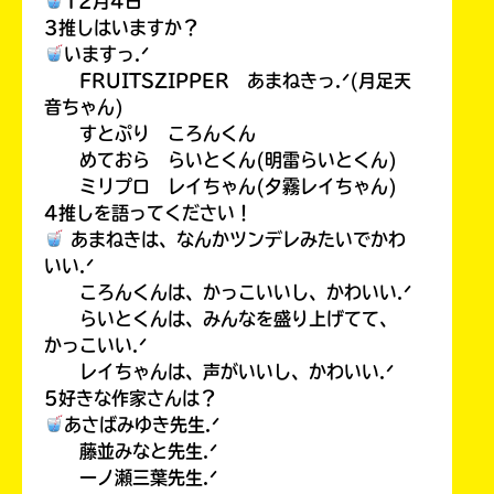
12月4日
3推しはいますか？
いますっ.ᐟ
FRUITSZIPPER あまねきっ.ᐟ(月足天
音ちゃん)
すとぷり ころんくん
めておら らいとくん(明雷らいとくん)
ミリプロ レイちゃん(夕霧レイちゃん)
4推しを語ってください！
あまねきは、なんかツンデレみたいでかわ
いい.ᐟ
ころんくんは、かっこいいし、かわいい.ᐟ
らいとくんは、みんなを盛り上げてて、
かっこいい.ᐟ
レイちゃんは、声がいいし、かわいい.ᐟ
5好きな作家さんは？
あさばみゆき先生.ᐟ
藤並みなと先生.ᐟ
一ノ瀬三葉先生.ᐟ