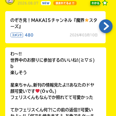
2026.08.07
わかる
NEW
読まれてるよ !!
のぞき見！MAKAI５チャンネル『魔界
スタ
ーズ』
480
2026年03月10日
コメント
わ〜!!
世界中のお祭りに参加するのいいね!(≧∇≦)
b
楽しそう
星来ちゃん､新刊の情報見たよ!!あなたのドヤ
顔可愛いです
(ӦｖӦ｡)
フェリスくんもなんでか照れてて可愛かった
てかフェリスくん何?!この前の返信!!可愛い
かよ〜!!「何でも焼きますよ｡お魚でもケーキ