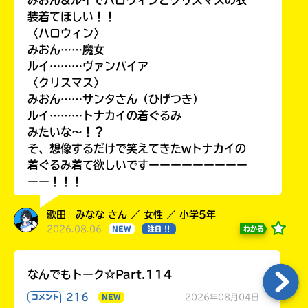
装着てほしい！！
〈ハロウィン〉
みおん……魔女
ルイ………ヴァンパイア
〈クリスマス〉
みおん……サンタさん（ひげつき）
ルイ………トナカイの着ぐるみ
みたいな〜！？
そ、想像するだけで笑えてきたwトナカイの
着ぐるみ着て欲しいですーーーーーーーーー
ーー！！！
歌田 みなな さん ／ 女性 ／ 小学5年
2026.08.06
わかる
NEW
注目 !!
なんでもトーク☆Part.114
216
2026年08月04日
コメント
NEW