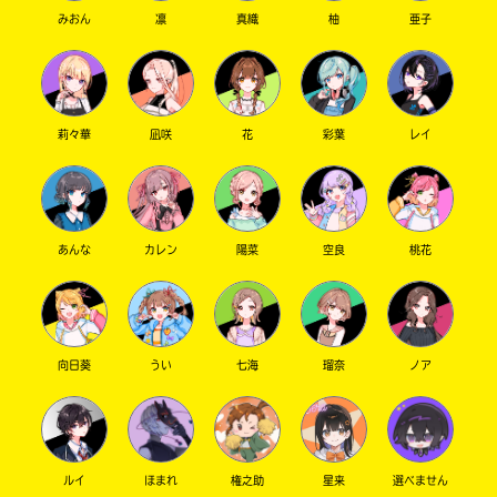
みおん
凛
真織
柚
亜子
莉々華
凪咲
花
彩葉
レイ
あんな
カレン
陽菜
空良
桃花
向日葵
うい
七海
瑠奈
ノア
ルイ
ほまれ
権之助
星来
選べません