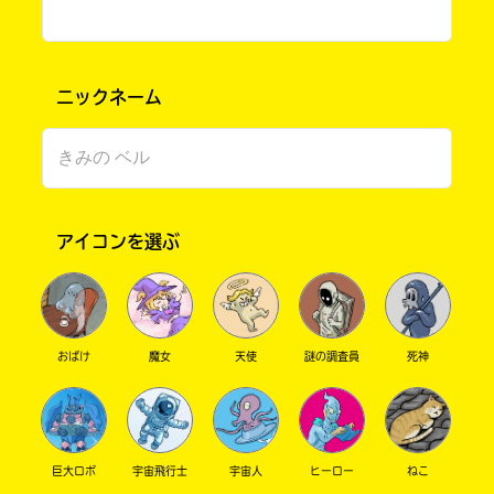
ニックネーム
アイコンを選ぶ
書店に届いた
みんなからのお手紙が
読める
おばけ
魔女
天使
謎の調査員
死神
巨大ロボ
宇宙飛行士
宇宙人
ヒーロー
ねこ