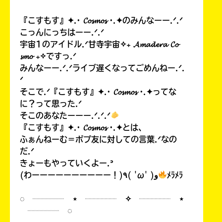
『こすもす』✦.· 𝓒𝓸𝓼𝓶𝓸𝓼 ·.✦のみんなーー.ᐟ.ᐟ
こっんにっちはーー.ᐟ.ᐟ
宇宙1のアイドル.ᐟ甘寺宇宙✧₊ 𝓐𝓶𝓪𝓭𝓮𝓻𝓪 𝓒𝓸
𝓼𝓶𝓸 ₊✧ですっ.ᐟ
みんなーー.ᐟ.ᐟライブ遅くなってごめんねー.ᐟ.
ᐟ
そこで.ᐟ『こすもす』✦.· 𝓒𝓸𝓼𝓶𝓸𝓼 ·.✦ってな
に？って思った.ᐟ
そこのあなたーーー.ᐟ.ᐟ.ᐟ
『こすもす』✦.· 𝓒𝓸𝓼𝓶𝓸𝓼 ·.✦とは、
ふぁんねーむ＝ポプ友に対しての言葉.ᐟなの
だ.ᐟ
きょーもやっていくよー.ᐣ
(わーーーーーーーーーー！)٩( 'ω' )و
ﾒﾗﾒﾗ
◌ ┈┈┈┈ ⋆ ┈┈┈┈ ✧ ┈┈┈┈ ⋆
┈┈┈┈ ◌