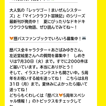
￣￣￣￣￣￣￣￣￣￣￣￣￣￣￣￣￣￣
大人気の「レッツゴー！まいぜんシスター
ズ」と「マインクラフト冒険記」のシリーズ
最新刊が発売中！ 夏にぴったりなドキドキ
ワクワクな物語、ぜひ読んでみてね～！
歴バスファンブックでいろいろ募集中！
￣￣￣￣￣￣￣￣￣￣￣￣￣￣￣￣￣￣
歴バス全キャラクター＋あさばみゆきさん、
左近堂絵里さんへの質問を募集中！ しめき
りは7月30日（火）まで。すでに2000件ほ
ど届いています。本当にありがとう！
そして、イラストコンテストも開さい中。5周
年をお祝いする絵を送ってね！ こちらは8月
31日（月）まで。夏休みによかったら描いて
送ってね！
どちらもくわしくは「歴バス
5周年スペシ
ャル情報！」のトピックスをチェックして