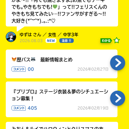
でも｡やきもちでも!
」って!!フェリスくんの
やきもち見てみたい…!!ファンサがすぎる〜!!
大好き(*˘︶˘*).｡.:*♡
ゆずは さん ／ 女性 ／ 中学3年
2026.08.03
わかる
NEW
注目 !!
歴バス
最新情報まとめ
00
2026年02月27日
コメント
『プリプロ』ステージ衣装＆夢のシチュエーシ
ョン募集！
405
2026年02月19日
コメント
みおん&ルイでハロウィンとクリスマスの衣