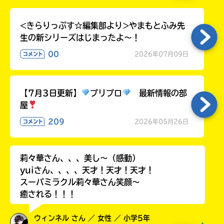
ラ
ー
<きらりっぷす☆編集部より>やまもとふみ先
が
生の新シリーズはじまったよ～！
あ
る
00
2026年07月09日
コメント
の
で、
も
【7月3日更新】
プリプロ
最新情報の部
う
屋
一
度
209
2026年05月26日
コメント
い
確
い
え
認
し
莉々華さん、、、美し〜（感動）
て
yuiさん、、、、天才！天才！天才！
み
スーパミラクル莉々華さん笑顔〜
て
癒される！！！
ね
ウィンネル さん ／ 女性 ／ 小学5年
戻