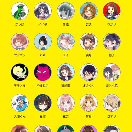
かっぱ
メイ子
伊織
梨久
ひかり
ヤンヤン
ハル
ユイ
実月
和子
このマチのことを
もっと知りたい
キミに
王子さま
やまねこ
智絵里
渡会くん
南と小花
入間くん
希実
花梨
智彩
コオリ