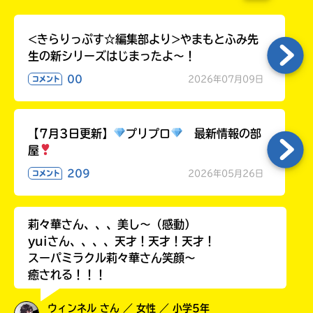
<きらりっぷす☆編集部より>やまもとふみ先
生の新シリーズはじまったよ～！
00
2026年07月09日
コメント
【7月3日更新】
プリプロ
最新情報の部
屋
209
2026年05月26日
コメント
書店に届いた
みんなからのお手紙が
読める
莉々華さん、、、美し〜（感動）
yuiさん、、、、天才！天才！天才！
スーパミラクル莉々華さん笑顔〜
癒される！！！
ウィンネル さん ／ 女性 ／ 小学5年