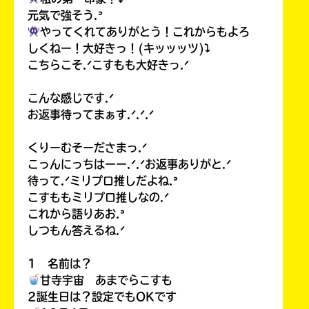
る
元気で強そう.ᐣ
やってくれてありがとう！これからもよろ
しくねー！大好きっ！(キッッッツ)⤵︎
こちらこそ.ᐟこすもも大好きっ.ᐟ
こんな感じです.ᐟ
お返事待ってまぁす.ᐟ.ᐟ.ᐟ
くりーむそーださまっ.ᐟ
こっんにっちはーー.ᐟ.ᐟお返事ありがと.ᐟ
待って.ᐟミリプロ推しだよね.ᐣ
こすももミリプロ推しなの.ᐟ
これから語りあお.ᐣ
しつもん答えるね.ᐟ
1 名前は？
甘寺宇宙 あまでらこすも
2誕生日は？設定でもOKです