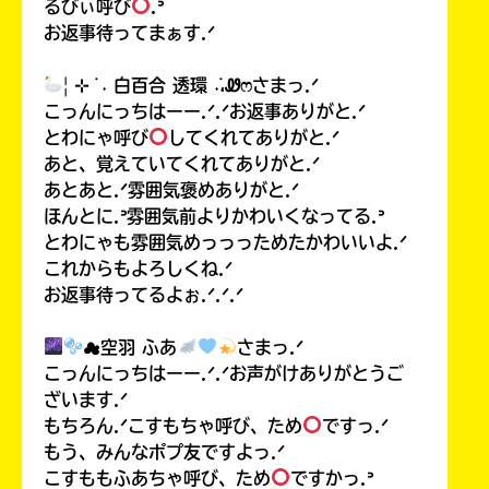
るびぃ呼び
.ᐣ
お返事待ってまぁす.ᐟ
| ⊹ ࣪ ˖ 白百合 透環 ˖࣪،Ꮺෆさまっ.ᐟ
こっんにっちはーー.ᐟ.ᐟお返事ありがと.ᐟ
とわにゃ呼び
してくれてありがと.ᐟ
あと、覚えていてくれてありがと.ᐟ
あとあと.ᐟ雰囲気褒めありがと.ᐟ
ほんとに.ᐣ雰囲気前よりかわいくなってる.ᐣ
とわにゃも雰囲気めっっっためたかわいいよ.ᐟ
これからもよろしくね.ᐟ
お返事待ってるよぉ.ᐟ.ᐟ.ᐟ
☁空羽 ふあ
さまっ.ᐟ
こっんにっちはーー.ᐟ.ᐟお声がけありがとうご
ざいます.ᐟ
もちろん.ᐟこすもちゃ呼び、ため
ですっ.ᐟ
もう、みんなポプ友ですよっ.ᐟ
こすももふあちゃ呼び、ため
ですかっ.ᐣ