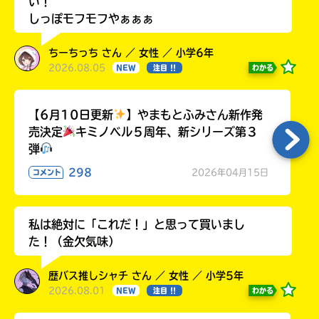
い！
しっぽモフモフやぁぁぁ
ちーちっち さん ／ 女性 ／ 小学6年
2026.08.05
わかる
NEW
注目 !!
【6月10日更新
】やまもとふみさん新作発
売決定
キミノベル５周年、新シリーズ第３
弾
298
2026年04月15日
コメント
私は絶対に「これだ！」と思って買いまし
た！（金欠気味）
歴バス推しシャチ さん ／ 女性 ／ 小学5年
2026.08.01
わかる
NEW
注目 !!