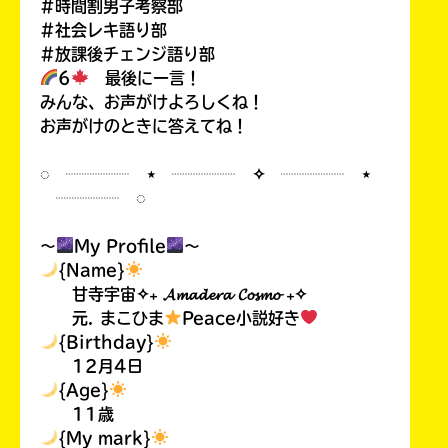
#時間割男子考察部
#社会レキ語り部
#放課後チェンジ語り部
6
最後に一言！
みんな、お声がけよろしくね！
お声がけのときに答えてね！
◌ ┈┈┈┈ ⋆ ┈┈┈┈ ✧ ┈┈┈┈ ⋆
┈┈┈┈ ◌
〜
My Profile
〜
{Name}
甘寺宇宙✧₊ 𝓐𝓶𝓪𝓭𝓮𝓻𝓪 𝓒𝓸𝓼𝓶𝓸 ₊✧
元. まこひま
Peace小説好き
{Birthday}
12月4日
{Age}
11歳
{My mark}