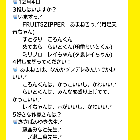
12月4日
3推しはいますか？
いますっ.ᐟ
FRUITSZIPPER あまねきっ.ᐟ(月足天
音ちゃん)
すとぷり ころんくん
めておら らいとくん(明雷らいとくん)
ミリプロ レイちゃん(夕霧レイちゃん)
4推しを語ってください！
あまねきは、なんかツンデレみたいでかわ
いい.ᐟ
ころんくんは、かっこいいし、かわいい.ᐟ
らいとくんは、みんなを盛り上げてて、
かっこいい.ᐟ
レイちゃんは、声がいいし、かわいい.ᐟ
5好きな作家さんは？
あさばみゆき先生.ᐟ
藤並みなと先生.ᐟ
一ノ瀬三葉先生.ᐟ