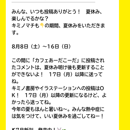
￣￣￣￣￣￣￣￣￣￣￣￣￣￣￣￣￣￣
みんな、いつも投稿ありがとう！ 夏休み、
楽しんでるかな？
キミノマチも
の期間、夏休みをいただきま
す。
8月8日（土）～16日（日）
この間に「カフェあーだこーだ」に投稿され
たコメントは、夏休み明け後も更新すること
ができないよ！ 17日（月）以降に送って
ね。
キミノ書房やイラステーションへの投稿はO
キミノラジオ配信中！
いろんな動画が
K！ 17日（月）以降の更新になるけど、よ
見られる
かったら送ってね。
今年の夏もほんと暑いね～。みんな熱中症に
は気をつけて、いい夏休みを過ごしてねー！
⛏7月新刊、発売中！