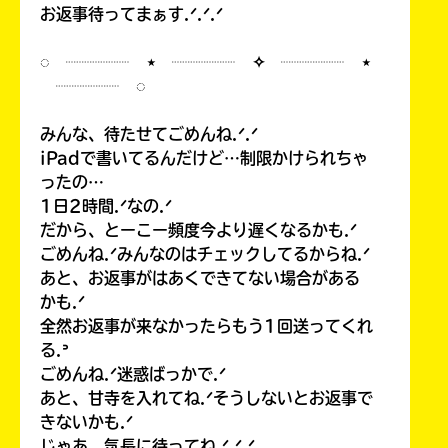
お返事待ってまぁす.ᐟ.ᐟ.ᐟ
◌ ┈┈┈┈ ⋆ ┈┈┈┈ ✧ ┈┈┈┈ ⋆
┈┈┈┈ ◌
みんな、待たせてごめんね.ᐟ.ᐟ
iPadで書いてるんだけど…制限かけられちゃ
ったの…
1日2時間.ᐟなの.ᐟ
だから、とーこー頻度今より遅くなるかも.ᐟ
ごめんね.ᐟみんなのはチェックしてるからね.ᐟ
あと、お返事がはあくできてない場合がある
かも.ᐟ
全然お返事が来なかったらもう1回送ってくれ
る.ᐣ
ごめんね.ᐟ迷惑ばっかで.ᐟ
あと、甘寺を入れてね.ᐟそうしないとお返事で
きないかも.ᐟ
じゃあ、気長に待ってね.ᐟ.ᐟ.ᐟ