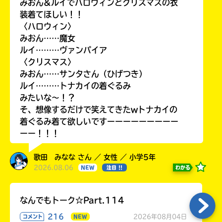
みおん&ルイでハロウィンとクリスマスの衣
装着てほしい！！
〈ハロウィン〉
みおん……魔女
ルイ………ヴァンパイア
〈クリスマス〉
みおん……サンタさん（ひげつき）
ルイ………トナカイの着ぐるみ
みたいな〜！？
そ、想像するだけで笑えてきたwトナカイの
着ぐるみ着て欲しいですーーーーーーーーー
ーー！！！
歌田 みなな さん ／ 女性 ／ 小学5年
2026.08.06
わかる
NEW
注目 !!
なんでもトーク☆Part.114
216
2026年08月04日
コメント
NEW