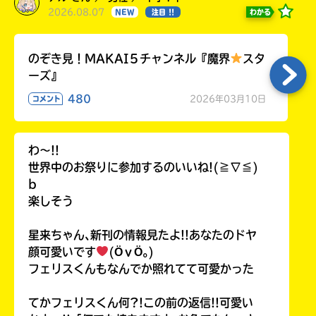
2026.08.07
わかる
NEW
注目 !!
のぞき見！MAKAI５チャンネル『魔界
スタ
ーズ』
480
2026年03月10日
コメント
わ〜!!
世界中のお祭りに参加するのいいね!(≧∇≦)
b
楽しそう
星来ちゃん､新刊の情報見たよ!!あなたのドヤ
顔可愛いです
(ӦｖӦ｡)
フェリスくんもなんでか照れてて可愛かった
てかフェリスくん何?!この前の返信!!可愛い