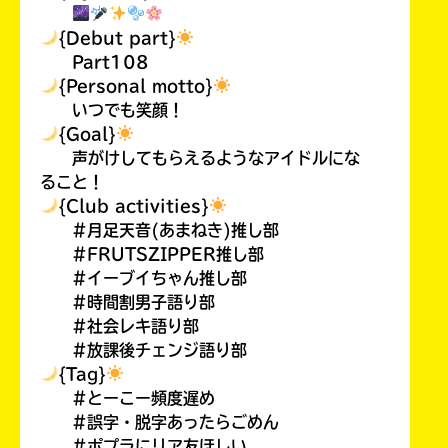
{Debut part}
Part108
{Personal motto}
いつでも笑顔！
{Goal}
声がけしてもらえるようなアイドルにな
ること！
{Club activities}
#月足天音(あまねき)推し部
#FRUTSZIPPER推し部
#イーブイちゃん推し部
#時間割男子語り部
#社会レキ語り部
#放課後チェンジ語り部
{Tag}
#とーこー頻度遅め
#誤字・脱字あったらごめん
#ポプラにリア友ほしい