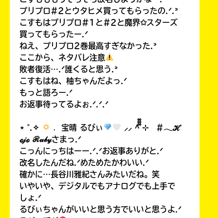
プリプロ#2とウタヒメ買ってもらったの.ᐟ.ᐣ
こすもはプリプロ#1と#2と魔界✩スターズ
買ってもらったー.ᐟ
ねえ、プリプロ2巻最高すぎなかった.ᐣ
ここから、ネタバレ注意
敗者復活….ᐟ誰くると思う.ᐣ
こすもはね、柚ちゃんだよっ.ᐟ
もっと語ろー.ᐟ
お返事待ってるよぉ.ᐟ.ᐟ.ᐟ
⋆ ˚.✧
﹒ 宝晴 るびぃ
⸝⸝ ^᪲᪲᪲ ⊹ #𓂃ℋ
ℴ𝒿ℴ ℛ𝓊𝒷𝓎さまっ.ᐟ
こっんにっちはーー.ᐟ.ᐟお返事ありがと.ᐟ
改名したんだね.ᐟめためたかわいい.ᐟ
確かに…長谷川雅紀さんみたいだね。笑
いやいや、デジタルでもアナログでも上手で
しょ.ᐟ
るびぃちゃんがいいと思う方でいいと思うよ.ᐟ