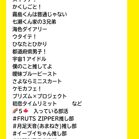
かくしごと！
霧島くんは普通じゃない
七瀬くん家の3兄弟
海色ダイアリー
ウタイテ！
ひなたとひかり
都道府県男子！
宇宙1アイドル
僕のこと推してよ
曖昧ブルービースト
さよならミニスカート
ケモカフェ！
プリズム×プロジェクト
初恋タイムリミット など
５
入っている部活
#FRUTS ZIPPER推し部
#月足天音(あまねき)推し部
#イーブイちゃん推し部