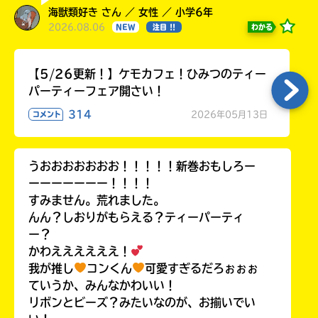
海獣類好き さん ／ 女性 ／ 小学6年
2026.08.06
わかる
NEW
注目 !!
キーワードから探す
【5/26更新！】ケモカフェ！ひみつのティー
パーティーフェア開さい！
314
2026年05月13日
コメント
うおおおおおおお！！！！！新巻おもしろー
ーーーーーーー！！！！
すみません。荒れました。
オフィシャルアカウント
んん？しおりがもらえる？ティーパーティ
ー？
かわええええええ！
我が推し
コンくん
可愛すぎるだろぉぉぉ
ていうか、みんなかわいい！
SNSでシェアする
リボンとビーズ？みたいなのが、お揃いでい