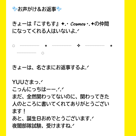
お声がけ&お返事
きょーは『こすもす』✦.· 𝓒𝓸𝓼𝓶𝓸𝓼 ·.✦の仲間
になってくれる人はいないよ.ᐟ
Loading
.
.
.
◌ ┈┈┈┈ ⋆ ┈┈┈┈ ✧ ┈┈┈┈ ⋆
┈┈┈┈ ◌
きょーは、名さまにお返事するよ.ᐟ
YUUさまっ.ᐟ
こっんにっちはーー.ᐟ.ᐟ
まだ、全然関わってないのに、関わってきた
入
人のところに書いてくれてありがとうござい
力
ます！
内
あと、誕生日おめでとうございます.ᐟ
容
夜闇部隊試験、受けますね.ᐟ
に
エ