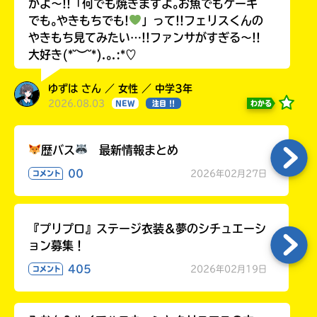
かよ〜!!「何でも焼きますよ｡お魚でもケーキ
でも｡やきもちでも!
」って!!フェリスくんの
やきもち見てみたい…!!ファンサがすぎる〜!!
大好き(*˘︶˘*).｡.:*♡
ゆずは さん ／ 女性 ／ 中学3年
2026.08.03
わかる
NEW
注目 !!
歴バス
最新情報まとめ
00
2026年02月27日
コメント
『プリプロ』ステージ衣装＆夢のシチュエーシ
ョン募集！
405
2026年02月19日
コメント