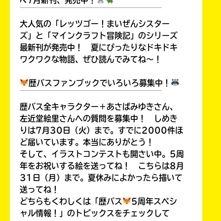
￣￣￣￣￣￣￣￣￣￣￣￣￣￣￣￣￣￣
大人気の「レッツゴー！まいぜんシスター
ズ」と「マインクラフト冒険記」のシリーズ
最新刊が発売中！ 夏にぴったりなドキドキ
ワクワクな物語、ぜひ読んでみてね～！
歴バスファンブックでいろいろ募集中！
￣￣￣￣￣￣￣￣￣￣￣￣￣￣￣￣￣￣
歴バス全キャラクター＋あさばみゆきさん、
左近堂絵里さんへの質問を募集中！ しめき
りは7月30日（火）まで。すでに2000件ほ
ど届いています。本当にありがとう！
みんなの絵が
見られる
そして、イラストコンテストも開さい中。5周
ギャラリー
年をお祝いする絵を送ってね！ こちらは8月
31日（月）まで。夏休みによかったら描いて
送ってね！
どちらもくわしくは「歴バス
5周年スペシ
ャル情報！」のトピックスをチェックして