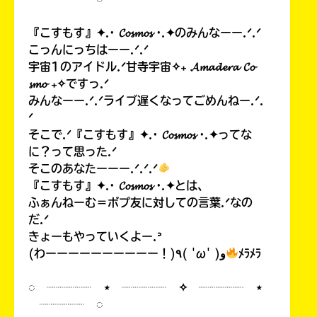
『こすもす』✦.· 𝓒𝓸𝓼𝓶𝓸𝓼 ·.✦のみんなーー.ᐟ.ᐟ
こっんにっちはーー.ᐟ.ᐟ
宇宙1のアイドル.ᐟ甘寺宇宙✧₊ 𝓐𝓶𝓪𝓭𝓮𝓻𝓪 𝓒𝓸
𝓼𝓶𝓸 ₊✧ですっ.ᐟ
みんなーー.ᐟ.ᐟライブ遅くなってごめんねー.ᐟ.
ᐟ
そこで.ᐟ『こすもす』✦.· 𝓒𝓸𝓼𝓶𝓸𝓼 ·.✦ってな
に？って思った.ᐟ
そこのあなたーーー.ᐟ.ᐟ.ᐟ
『こすもす』✦.· 𝓒𝓸𝓼𝓶𝓸𝓼 ·.✦とは、
ふぁんねーむ＝ポプ友に対しての言葉.ᐟなの
だ.ᐟ
きょーもやっていくよー.ᐣ
(わーーーーーーーーーー！)٩( 'ω' )و
ﾒﾗﾒﾗ
◌ ┈┈┈┈ ⋆ ┈┈┈┈ ✧ ┈┈┈┈ ⋆
┈┈┈┈ ◌