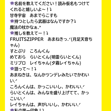
名前を教えてください！読み仮名もつけて
ラ
ー
くれると嬉しいよ〜！⤵︎
が
甘寺宇宙 あまでらこすも
あ
持つとしたら武器はなんですか？⤵︎
る
魔法の杖かなぁ.ᐣ
の
推しを教えてー！⤵︎
で、
FRUITSZIPPER あまねきっ.ᐟ(月足天音ち
も
ゃん)
う
すとぷり ころんくん
一
めておら らいとくん(明雷らいとくん)
度
い
ミリプロ レイちゃん(夕霧レイちゃん)
確
い
え
語って〜！⤵︎
認
あまねきは、なんかツンデレみたいでかわい
し
い.ᐟ
て
ころんくんは、かっこいいし、かわいい.ᐟ
み
て
らいとくんは、みんなを盛り上げてて、かっ
ね
こいい.ᐟ
レイちゃんは、声がいいし、かわいい.ᐟ
戻
私の第一印象！⤵︎