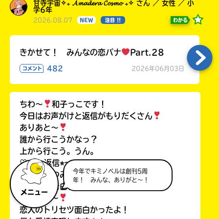
甘寺宇宙✧₊ 𝓐𝓶𝓪𝓭𝓮𝓻𝓪 𝓒𝓸𝓼𝓶𝓸 ₊✧ さん ／ 女性 ／ 小
学6年
2026.08.07
わかる
NEW
注目 !!
きかせて！ みんなの恋バナ
Part.28
482
2026年06月03日
コメント
ちわ〜
和子っこです！
今日はお声がけと返信がもりだくさん
ありあと〜
誰から行こうかなっ？
上から行こう。うん。
♡⭐︎〜⭐︎返信⭐︎〜⭐︎♡
今年でキミノベルは創刊5周
ここなつみるく
さん
年！ みんな、ありがと～！
ちわ〜
告白特集見てくれたん⁉︎
メニュー
ありあと〜
恋人のトリセツ面白かったよ！