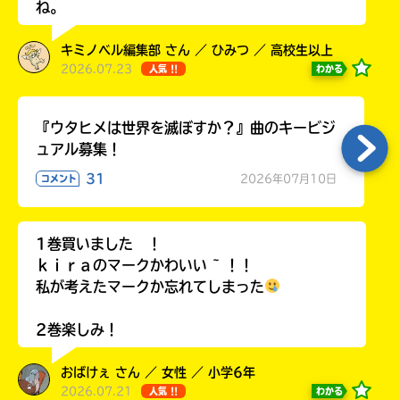
ね。
キミノベル編集部 さん ／ ひみつ ／ 高校生以上
2026.07.23
わかる
人気 !!
『ウタヒメは世界を滅ぼすか？』曲のキービジ
ュアル募集！
31
2026年07月10日
コメント
1巻買いました ！
自分だけの
本だなが作れる！
ｋｉｒａのマークかわいい ~ ！！
私が考えたマークか忘れてしまった
2巻楽しみ！
おばけぇ さん ／ 女性 ／ 小学6年
2026.07.21
わかる
人気 !!