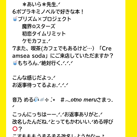
＊あいら＊先生.ᐟ
6ポプラキミノベルで好きな本！
プリズム×プロジェクト
魔界✩スターズ
初恋タイムリミット
ケモカフェ.ᐟ
7また、喫茶(カフェでもあるけど…）「Cre
amsea soda」にご来店していただますか？
もちろん.ᐟ絶対行く.ᐟ.ᐟ.ᐟ
こんな感じだよっ.ᐟ
お返事待ってるよぉ.ᐟ.ᐟ.ᐟ
音乃 める
⊹ ̊.⋆ #𓂃𝘰𝘵𝘯𝘰 𝘮𝘦𝘳𝘶さまっ.
ᐟ
こっんにっちはーー.ᐟ.ᐟお返事ありがと.ᐟ
改名したんだね.ᐟとってもかわいい.ᐟめる呼び
？
こすもももうそろそろ改名しようかなー.ᐣ