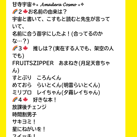
甘寺宇宙✧₊ 𝓐𝓶𝓪𝓭𝓮𝓻𝓪 𝓒𝓸𝓼𝓶𝓸 ₊✧
２
お名前の由来は？
宇宙と書いて、こすもと読むと先生が言って
いて、
名前に合う苗字にしたよ！(合ってるのか
な…？)
３
推しは？(実在する人でも、架空の人
でも)
FRUITSZIPPER あまねき(月足天音ちゃ
ん)
すとぷり ころんくん
めておら らいとくん(明雷らいとくん)
ミリプロ レイちゃん(夕霧レイちゃん)
４
好きな本！
放課後チェンジ
時間割男子
サキヨミ！
星にねがいを！
スイッチ！