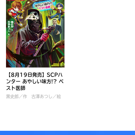
見つかる
【8月19日発売】SCPハ
ンター あやしい味方!? ペ
スト医師
黒史郎／作
古澤あつし／絵
本を飛び出して
みんなとおしゃべり
できる掲示板