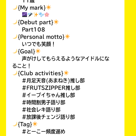
11歳
{My mark}
{Debut part}
Part108
{Personal motto}
いつでも笑顔！
{Goal}
声がけしてもらえるようなアイドルにな
ること！
{Club activities}
#月足天音(あまねき)推し部
#FRUTSZIPPER推し部
#イーブイちゃん推し部
#時間割男子語り部
#社会レキ語り部
#放課後チェンジ語り部
{Tag}
#とーこー頻度遅め