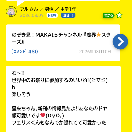
アル さん ／ 男性 ／ 中学1年
2026.08.07
わかる
NEW
注目 !!
のぞき見！MAKAI５チャンネル『魔界
スタ
ーズ』
480
2026年03月10日
コメント
わ〜!!
世界中のお祭りに参加するのいいね!(≧∇≦)
b
楽しそう
星来ちゃん､新刊の情報見たよ!!あなたのドヤ
顔可愛いです
(ӦｖӦ｡)
フェリスくんもなんでか照れてて可愛かった