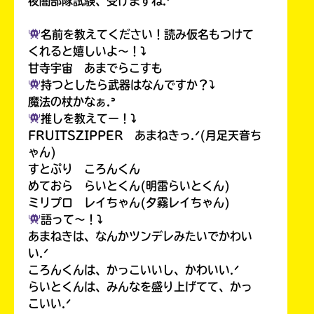
夜闇部隊試験、受けますね.ᐟ
ラ
ー
名前を教えてください！読み仮名もつけて
が
くれると嬉しいよ〜！⤵︎
あ
甘寺宇宙 あまでらこすも
る
持つとしたら武器はなんですか？⤵︎
の
魔法の杖かなぁ.ᐣ
で、
推しを教えてー！⤵︎
も
FRUITSZIPPER あまねきっ.ᐟ(月足天音ち
う
一
ゃん)
度
すとぷり ころんくん
い
確
い
めておら らいとくん(明雷らいとくん)
え
認
ミリプロ レイちゃん(夕霧レイちゃん)
し
語って〜！⤵︎
て
あまねきは、なんかツンデレみたいでかわい
み
い.ᐟ
て
ころんくんは、かっこいいし、かわいい.ᐟ
ね
らいとくんは、みんなを盛り上げてて、かっ
こいい.ᐟ
戻