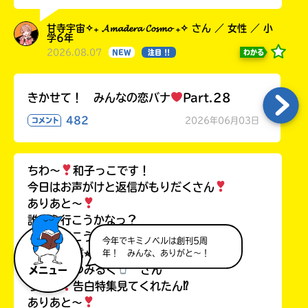
甘寺宇宙✧₊ 𝓐𝓶𝓪𝓭𝓮𝓻𝓪 𝓒𝓸𝓼𝓶𝓸 ₊✧ さん ／ 女性 ／ 小
学6年
2026.08.07
わかる
NEW
注目 !!
きかせて！ みんなの恋バナ
Part.28
482
2026年06月03日
コメント
ちわ〜
和子っこです！
今日はお声がけと返信がもりだくさん
ありあと〜
誰から行こうかなっ？
上から行こう。うん。
今年でキミノベルは創刊5周
♡⭐︎〜⭐︎返信⭐︎〜⭐︎♡
年！ みんな、ありがと～！
ここなつみるく
さん
メニュー
ちわ〜
告白特集見てくれたん⁉︎
ありあと〜