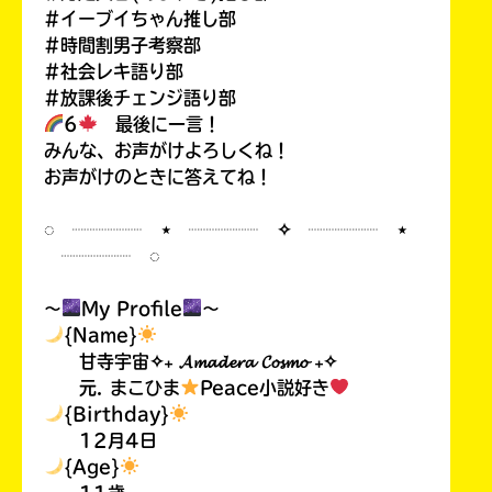
#イーブイちゃん推し部
#時間割男子考察部
#社会レキ語り部
#放課後チェンジ語り部
6
最後に一言！
みんな、お声がけよろしくね！
お声がけのときに答えてね！
◌ ┈┈┈┈ ⋆ ┈┈┈┈ ✧ ┈┈┈┈ ⋆
┈┈┈┈ ◌
〜
My Profile
〜
{Name}
甘寺宇宙✧₊ 𝓐𝓶𝓪𝓭𝓮𝓻𝓪 𝓒𝓸𝓼𝓶𝓸 ₊✧
元. まこひま
Peace小説好き
{Birthday}
12月4日
{Age}