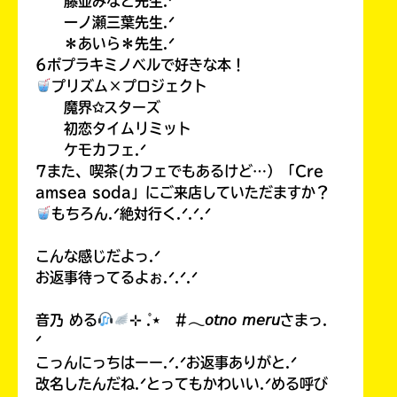
藤並みなと先生.ᐟ
一ノ瀬三葉先生.ᐟ
＊あいら＊先生.ᐟ
6ポプラキミノベルで好きな本！
プリズム×プロジェクト
魔界✩スターズ
初恋タイムリミット
ケモカフェ.ᐟ
7また、喫茶(カフェでもあるけど…）「Cre
amsea soda」にご来店していただますか？
もちろん.ᐟ絶対行く.ᐟ.ᐟ.ᐟ
こんな感じだよっ.ᐟ
お返事待ってるよぉ.ᐟ.ᐟ.ᐟ
音乃 める
⊹ ̊.⋆ #𓂃𝘰𝘵𝘯𝘰 𝘮𝘦𝘳𝘶さまっ.
ᐟ
こっんにっちはーー.ᐟ.ᐟお返事ありがと.ᐟ
改名したんだね.ᐟとってもかわいい.ᐟめる呼び