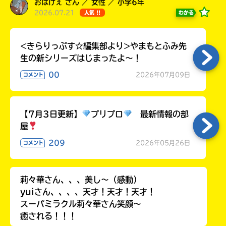
おばけぇ さん ／ 女性 ／ 小学6年
2026.07.21
わかる
人気 !!
<きらりっぷす☆編集部より>やまもとふみ先
生の新シリーズはじまったよ～！
00
2026年07月09日
コメント
【7月3日更新】
プリプロ
最新情報の部
屋
書店に届いた
みんなからのお手紙が
209
2026年05月26日
コメント
読める
莉々華さん、、、美し〜（感動）
yuiさん、、、、天才！天才！天才！
スーパミラクル莉々華さん笑顔〜
癒される！！！