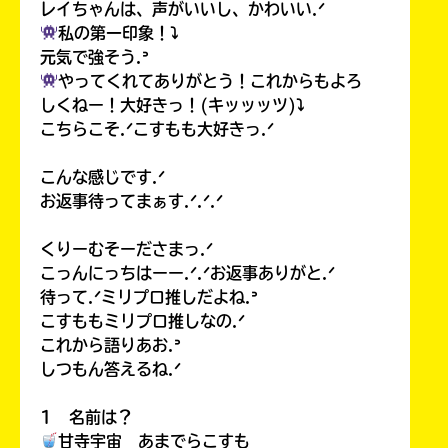
る
レイちゃんは、声がいいし、かわいい.ᐟ
私の第一印象！⤵︎
元気で強そう.ᐣ
やってくれてありがとう！これからもよろ
しくねー！大好きっ！(キッッッツ)⤵︎
こちらこそ.ᐟこすもも大好きっ.ᐟ
こんな感じです.ᐟ
お返事待ってまぁす.ᐟ.ᐟ.ᐟ
くりーむそーださまっ.ᐟ
こっんにっちはーー.ᐟ.ᐟお返事ありがと.ᐟ
待って.ᐟミリプロ推しだよね.ᐣ
こすももミリプロ推しなの.ᐟ
これから語りあお.ᐣ
しつもん答えるね.ᐟ
1 名前は？
甘寺宇宙 あまでらこすも