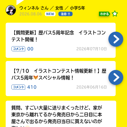
ウィンネル さん ／ 女性 ／ 小学5年
2026.08.06
わかる
NEW
注目 !!
【質問更新】歴バス5周年記念 イラストコン
テスト開催！
00
2026年07月10日
コメント
このマチのことを
もっと知りたい
【7/10 イラストコンテスト情報更新！】歴
キミに
バス5周年
スペシャル情報！
410
2026年06月16日
コメント
質問、すごい大量に送りまくったけど、家が
東京から離れてるから発売日から二日目に本
屋さんで出るから発売日当日に買えないのが