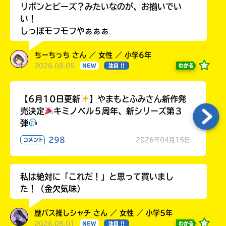
リボンとビーズ？みたいなのが、お揃いでい
い！
しっぽモフモフやぁぁぁ
ちーちっち さん ／ 女性 ／ 小学6年
2026.08.05
わかる
NEW
注目 !!
【6月10日更新
】やまもとふみさん新作発
売決定
キミノベル５周年、新シリーズ第３
弾
298
2026年04月15日
コメント
私は絶対に「これだ！」と思って買いまし
た！（金欠気味）
歴バス推しシャチ さん ／ 女性 ／ 小学5年
2026.08.01
わかる
NEW
注目 !!