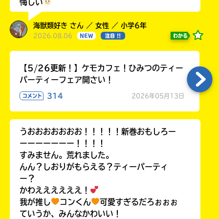
悔しい
海獣類好き さん ／ 女性 ／ 小学6年
2026.08.06
わかる
NEW
注目 !!
キーワードから探す
【5/26更新！】ケモカフェ！ひみつのティー
パーティーフェア開さい！
314
2026年05月13日
コメント
うおおおおおおお！！！！！新巻おもしろー
オフィシャルアカウント
ーーーーーーー！！！！
すみません。荒れました。
んん？しおりがもらえる？ティーパーティ
ー？
かわええええええ！
SNSでシェアする
我が推し
コンくん
可愛すぎるだろぉぉぉ
ていうか、みんなかわいい！