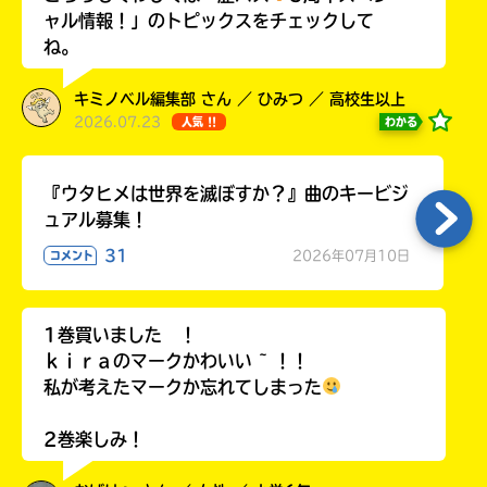
ャル情報！」のトピックスをチェックして
ね。
キミノベル編集部 さん ／ ひみつ ／ 高校生以上
2026.07.23
わかる
人気 !!
『ウタヒメは世界を滅ぼすか？』曲のキービジ
ュアル募集！
31
2026年07月10日
コメント
自分だけの
本だなが作れる！
1巻買いました ！
ｋｉｒａのマークかわいい ~ ！！
私が考えたマークか忘れてしまった
2巻楽しみ！