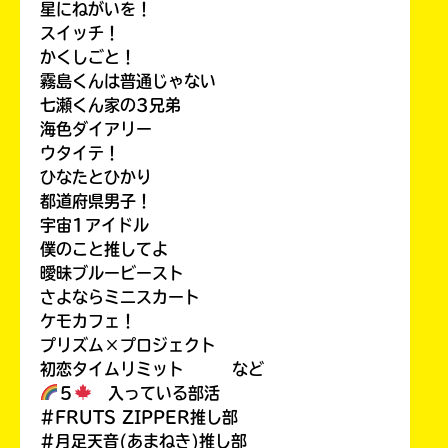
星にねがいを！
スイッチ！
かくしごと！
霧島くんは普通じゃない
七瀬くん家の3兄弟
海色ダイアリー
ウタイテ！
ひなたとひかり
都道府県男子！
宇宙1アイドル
僕のこと推してよ
曖昧ブルービースト
さよならミニスカート
ケモカフェ！
プリズム×プロジェクト
初恋タイムリミット など
５
入っている部活
#FRUTS ZIPPER推し部
#月足天音(あまねき)推し部