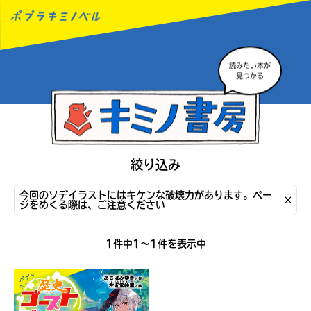
読みたい本が
MENU
見つかる
絞り込み
今回のソデイラストにはキケンな破壊力があります。ペー
×
ジをめくる際は、ご注意ください
1件中1〜1件を表示中
読みたい本が