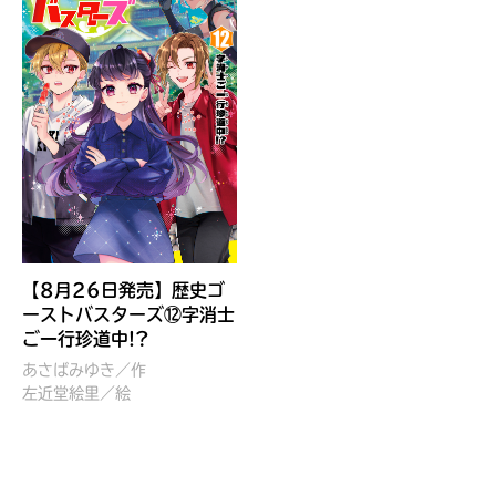
見つかる
【8月26日発売】歴史ゴ
ーストバスターズ⑫字消士
ご一行珍道中!?
あさばみゆき／作
左近堂絵里／絵
本を飛び出して
みんなとおしゃべり
できる掲示板