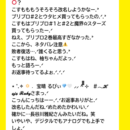
？
こすもももうそろそろ改名しようかなー.ᐣ
プリプロ#2とウタヒメ買ってもらったの.ᐟ.ᐣ
こすもはプリプロ#1と#2と魔界✩スターズ
買ってもらったー.ᐟ
ねえ、プリプロ2巻最高すぎなかった.ᐣ
ここから、ネタバレ注意
敗者復活….ᐟ誰くると思う.ᐣ
こすもはね、柚ちゃんだよっ.ᐟ
もっと語ろー.ᐟ
お返事待ってるよぉ.ᐟ.ᐟ.ᐟ
⋆ ˚.✧
﹒ 宝晴 るびぃ
⸝⸝ ^᪲᪲᪲ ⊹ #𓂃ℋ
ℴ𝒿ℴ ℛ𝓊𝒷𝓎さまっ.ᐟ
こっんにっちはーー.ᐟ.ᐟお返事ありがと.ᐟ
改名したんだね.ᐟめためたかわいい.ᐟ
確かに…長谷川雅紀さんみたいだね。笑
いやいや、デジタルでもアナログでも上手で
しょ.ᐟ