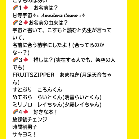
こすものばあい
１
お名前は？
甘寺宇宙✧₊ 𝓐𝓶𝓪𝓭𝓮𝓻𝓪 𝓒𝓸𝓼𝓶𝓸 ₊✧
２
お名前の由来は？
宇宙と書いて、こすもと読むと先生が言って
いて、
名前に合う苗字にしたよ！(合ってるのか
な…？)
３
推しは？(実在する人でも、架空の人
でも)
FRUITSZIPPER あまねき(月足天音ちゃ
ん)
すとぷり ころんくん
めておら らいとくん(明雷らいとくん)
ミリプロ レイちゃん(夕霧レイちゃん)
４
好きな本！
放課後チェンジ
時間割男子
サキヨミ！