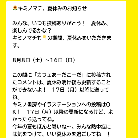
キミノマチ、夏休みのお知らせ
￣￣￣￣￣￣￣￣￣￣￣￣￣￣￣￣￣￣
みんな、いつも投稿ありがとう！ 夏休み、
楽しんでるかな？
キミノマチも
の期間、夏休みをいただきま
す。
8月8日（土）～16日（日）
この間に「カフェあーだこーだ」に投稿され
たコメントは、夏休み明け後も更新すること
ができないよ！ 17日（月）以降に送って
キミノラジオ配信中！
ね。
いろんな動画が
キミノ書房やイラステーションへの投稿はO
見られる
K！ 17日（月）以降の更新になるけど、よ
かったら送ってね。
今年の夏もほんと暑いね～。みんな熱中症に
は気をつけて、いい夏休みを過ごしてねー！