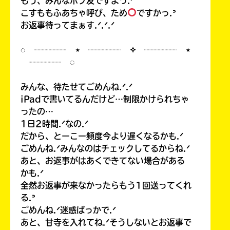
もう、みんなポプ友ですよっ.ᐟ
こすももふあちゃ呼び、ため
ですかっ.ᐣ
お返事待ってまぁす.ᐟ.ᐟ.ᐟ
◌ ┈┈┈┈ ⋆ ┈┈┈┈ ✧ ┈┈┈┈ ⋆
┈┈┈┈ ◌
みんな、待たせてごめんね.ᐟ.ᐟ
iPadで書いてるんだけど…制限かけられちゃ
ったの…
1日2時間.ᐟなの.ᐟ
だから、とーこー頻度今より遅くなるかも.ᐟ
ごめんね.ᐟみんなのはチェックしてるからね.ᐟ
あと、お返事がはあくできてない場合がある
かも.ᐟ
全然お返事が来なかったらもう1回送ってくれ
る.ᐣ
ごめんね.ᐟ迷惑ばっかで.ᐟ
あと、甘寺を入れてね.ᐟそうしないとお返事で