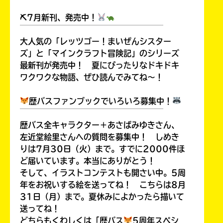
⛏7月新刊、発売中！
￣￣￣￣￣￣￣￣￣￣￣￣￣￣￣￣￣￣
大人気の「レッツゴー！まいぜんシスター
ズ」と「マインクラフト冒険記」のシリーズ
最新刊が発売中！ 夏にぴったりなドキドキ
ワクワクな物語、ぜひ読んでみてね～！
歴バスファンブックでいろいろ募集中！
￣￣￣￣￣￣￣￣￣￣￣￣￣￣￣￣￣￣
歴バス全キャラクター＋あさばみゆきさん、
左近堂絵里さんへの質問を募集中！ しめき
みんなの絵が
りは7月30日（火）まで。すでに2000件ほ
見られる
ど届いています。本当にありがとう！
ギャラリー
そして、イラストコンテストも開さい中。5周
年をお祝いする絵を送ってね！ こちらは8月
31日（月）まで。夏休みによかったら描いて
送ってね！
どちらもくわしくは「歴バス
5周年スペシ