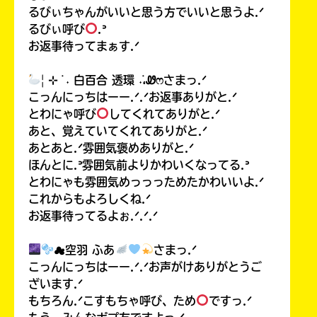
るびぃちゃんがいいと思う方でいいと思うよ.ᐟ
るびぃ呼び
.ᐣ
お返事待ってまぁす.ᐟ
| ⊹ ࣪ ˖ 白百合 透環 ˖࣪،Ꮺෆさまっ.ᐟ
こっんにっちはーー.ᐟ.ᐟお返事ありがと.ᐟ
とわにゃ呼び
してくれてありがと.ᐟ
あと、覚えていてくれてありがと.ᐟ
あとあと.ᐟ雰囲気褒めありがと.ᐟ
ほんとに.ᐣ雰囲気前よりかわいくなってる.ᐣ
とわにゃも雰囲気めっっっためたかわいいよ.ᐟ
これからもよろしくね.ᐟ
お返事待ってるよぉ.ᐟ.ᐟ.ᐟ
☁空羽 ふあ
さまっ.ᐟ
こっんにっちはーー.ᐟ.ᐟお声がけありがとうご
ざいます.ᐟ
もちろん.ᐟこすもちゃ呼び、ため
ですっ.ᐟ