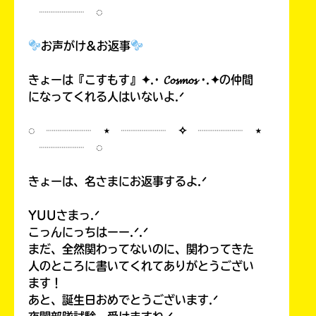
┈┈┈┈ ◌
お声がけ&お返事
Loading
.
.
.
きょーは『こすもす』✦.· 𝓒𝓸𝓼𝓶𝓸𝓼 ·.✦の仲間
になってくれる人はいないよ.ᐟ
◌ ┈┈┈┈ ⋆ ┈┈┈┈ ✧ ┈┈┈┈ ⋆
┈┈┈┈ ◌
きょーは、名さまにお返事するよ.ᐟ
YUUさまっ.ᐟ
入
こっんにっちはーー.ᐟ.ᐟ
力
まだ、全然関わってないのに、関わってきた
内
人のところに書いてくれてありがとうござい
容
ます！
に
あと、誕生日おめでとうございます.ᐟ
エ