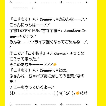
◌ ┈┈┈┈ ⋆ ┈┈┈┈ ✧ ┈┈┈┈ ⋆
┈┈┈┈ ◌
『こすもす』✦.· 𝓒𝓸𝓼𝓶𝓸𝓼 ·.✦のみんなーー.ᐟ.ᐟ
こっんにっちはーー.ᐟ.ᐟ
宇宙1のアイドル.ᐟ甘寺宇宙✧₊ 𝓐𝓶𝓪𝓭𝓮𝓻𝓪 𝓒𝓸
𝓼𝓶𝓸 ₊✧ですっ.ᐟ
みんなーー.ᐟ.ᐟライブ遅くなってごめんねー.ᐟ.
ᐟ
そこで.ᐟ『こすもす』✦.· 𝓒𝓸𝓼𝓶𝓸𝓼 ·.✦ってな
に？って思った.ᐟ
そこのあなたーーー.ᐟ.ᐟ.ᐟ
『こすもす』✦.· 𝓒𝓸𝓼𝓶𝓸𝓼 ·.✦とは、
ふぁんねーむ＝ポプ友に対しての言葉.ᐟなの
だ.ᐟ
きょーもやっていくよー.ᐣ
(わーーーーーーーーーー！)٩( 'ω' )و
ﾒﾗﾒﾗ
◌ ┈┈┈┈ ⋆ ┈┈┈┈ ✧ ┈┈┈┈ ⋆