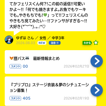
てかフェリスくん何?!この前の返信!!可愛い
かよ〜!!「何でも焼きますよ｡お魚でもケーキ
でも｡やきもちでも!
」って!!フェリスくんの
やきもち見てみたい…!!ファンサがすぎる〜!!
大好き(*˘︶˘*).｡.:*♡
ゆずは さん ／ 女性 ／ 中学3年
2026.08.03
わかる
NEW
注目 !!
歴バス
最新情報まとめ
00
2026年02月27日
コメント
『プリプロ』ステージ衣装＆夢のシチュエーシ
ョン募集！
405
2026年02月19日
コメント