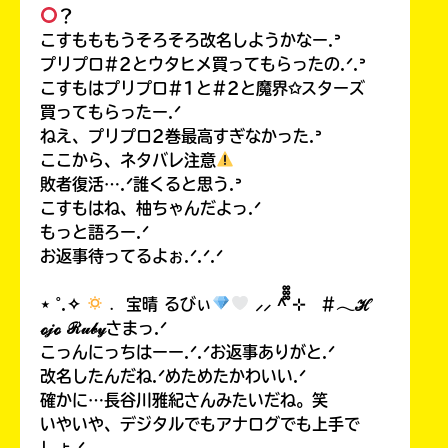
？
こすもももうそろそろ改名しようかなー.ᐣ
プリプロ#2とウタヒメ買ってもらったの.ᐟ.ᐣ
こすもはプリプロ#1と#2と魔界✩スターズ
買ってもらったー.ᐟ
ねえ、プリプロ2巻最高すぎなかった.ᐣ
ここから、ネタバレ注意
敗者復活….ᐟ誰くると思う.ᐣ
こすもはね、柚ちゃんだよっ.ᐟ
もっと語ろー.ᐟ
お返事待ってるよぉ.ᐟ.ᐟ.ᐟ
⋆ ˚.✧
﹒ 宝晴 るびぃ
⸝⸝ ^᪲᪲᪲ ⊹ #𓂃ℋ
ℴ𝒿ℴ ℛ𝓊𝒷𝓎さまっ.ᐟ
こっんにっちはーー.ᐟ.ᐟお返事ありがと.ᐟ
改名したんだね.ᐟめためたかわいい.ᐟ
確かに…長谷川雅紀さんみたいだね。笑
いやいや、デジタルでもアナログでも上手で
しょ.ᐟ