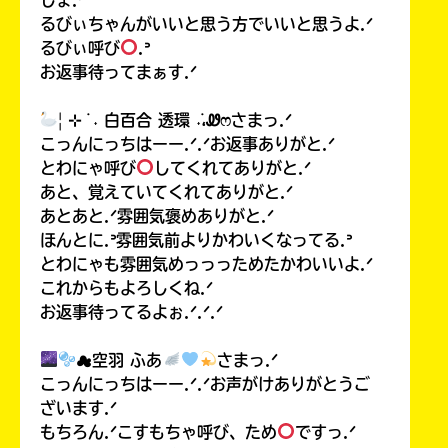
るびぃちゃんがいいと思う方でいいと思うよ.ᐟ
るびぃ呼び
.ᐣ
お返事待ってまぁす.ᐟ
| ⊹ ࣪ ˖ 白百合 透環 ˖࣪،Ꮺෆさまっ.ᐟ
こっんにっちはーー.ᐟ.ᐟお返事ありがと.ᐟ
とわにゃ呼び
してくれてありがと.ᐟ
あと、覚えていてくれてありがと.ᐟ
あとあと.ᐟ雰囲気褒めありがと.ᐟ
ほんとに.ᐣ雰囲気前よりかわいくなってる.ᐣ
とわにゃも雰囲気めっっっためたかわいいよ.ᐟ
これからもよろしくね.ᐟ
お返事待ってるよぉ.ᐟ.ᐟ.ᐟ
☁空羽 ふあ
さまっ.ᐟ
こっんにっちはーー.ᐟ.ᐟお声がけありがとうご
ざいます.ᐟ
もちろん.ᐟこすもちゃ呼び、ため
ですっ.ᐟ