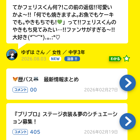
てかフェリスくん何?!この前の返信!!可愛い
かよ〜!!「何でも焼きますよ｡お魚でもケーキ
でも｡やきもちでも!
」って!!フェリスくんの
やきもち見てみたい…!!ファンサがすぎる〜!!
大好き(*˘︶˘*).｡.:*♡
ゆずは さん ／ 女性 ／ 中学3年
2026.08.03
わかる
NEW
注目 !!
歴バス
最新情報まとめ
00
2026年02月27日
コメント
『プリプロ』ステージ衣装＆夢のシチュエーシ
ョン募集！
405
2026年02月19日
コメント