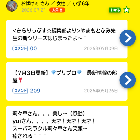
おばけぇ さん ／ 女性 ／ 小学6年
2026.07.21
わかる
人気 !!
<きらりっぷす☆編集部より>やまもとふみ先
生の新シリーズはじまったよ～！
00
2026年07月09日
コメント
【7月3日更新】
プリプロ
最新情報の部
屋
書店に届いた
みんなからのお手紙が
209
2026年05月26日
コメント
読める
莉々華さん、、、美し〜（感動）
yuiさん、、、、天才！天才！天才！
スーパミラクル莉々華さん笑顔〜
癒される！！！