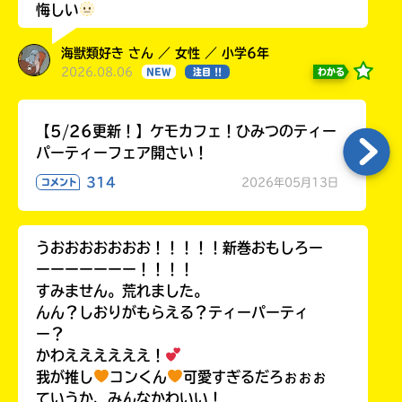
悔しい
海獣類好き さん ／ 女性 ／ 小学6年
2026.08.06
わかる
NEW
注目 !!
キーワードから探す
【5/26更新！】ケモカフェ！ひみつのティー
パーティーフェア開さい！
314
2026年05月13日
コメント
うおおおおおおお！！！！！新巻おもしろー
オフィシャルアカウント
ーーーーーーー！！！！
すみません。荒れました。
んん？しおりがもらえる？ティーパーティ
ー？
かわええええええ！
SNSでシェアする
我が推し
コンくん
可愛すぎるだろぉぉぉ
ていうか、みんなかわいい！