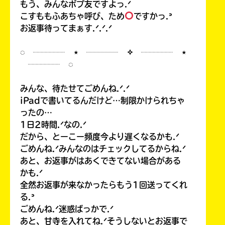
もう、みんなポプ友ですよっ.ᐟ
こすももふあちゃ呼び、ため
ですかっ.ᐣ
お返事待ってまぁす.ᐟ.ᐟ.ᐟ
◌ ┈┈┈┈ ⋆ ┈┈┈┈ ✧ ┈┈┈┈ ⋆
┈┈┈┈ ◌
みんな、待たせてごめんね.ᐟ.ᐟ
iPadで書いてるんだけど…制限かけられちゃ
ったの…
1日2時間.ᐟなの.ᐟ
だから、とーこー頻度今より遅くなるかも.ᐟ
ごめんね.ᐟみんなのはチェックしてるからね.ᐟ
あと、お返事がはあくできてない場合がある
かも.ᐟ
全然お返事が来なかったらもう1回送ってくれ
る.ᐣ
ごめんね.ᐟ迷惑ばっかで.ᐟ
あと、甘寺を入れてね.ᐟそうしないとお返事で