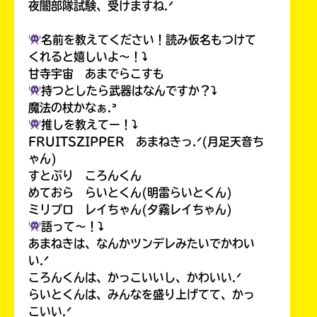
夜闇部隊試験、受けますね.ᐟ
ラ
ー
名前を教えてください！読み仮名もつけて
が
くれると嬉しいよ〜！⤵︎
あ
甘寺宇宙 あまでらこすも
る
の
持つとしたら武器はなんですか？⤵︎
で、
魔法の杖かなぁ.ᐣ
も
推しを教えてー！⤵︎
う
FRUITSZIPPER あまねきっ.ᐟ(月足天音ち
一
ゃん)
度
すとぷり ころんくん
い
確
い
めておら らいとくん(明雷らいとくん)
え
認
ミリプロ レイちゃん(夕霧レイちゃん)
し
語って〜！⤵︎
て
あまねきは、なんかツンデレみたいでかわい
み
い.ᐟ
て
ころんくんは、かっこいいし、かわいい.ᐟ
ね
らいとくんは、みんなを盛り上げてて、かっ
戻
こいい.ᐟ