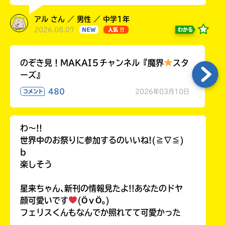
アル さん ／ 男性 ／ 中学1年
2026.08.07
わかる
NEW
人気 !!
のぞき見！MAKAI５チャンネル『魔界
スタ
ーズ』
480
2026年03月10日
コメント
わ〜!!
世界中のお祭りに参加するのいいね!(≧∇≦)
b
楽しそう
星来ちゃん､新刊の情報見たよ!!あなたのドヤ
顔可愛いです
(ӦｖӦ｡)
フェリスくんもなんでか照れてて可愛かった