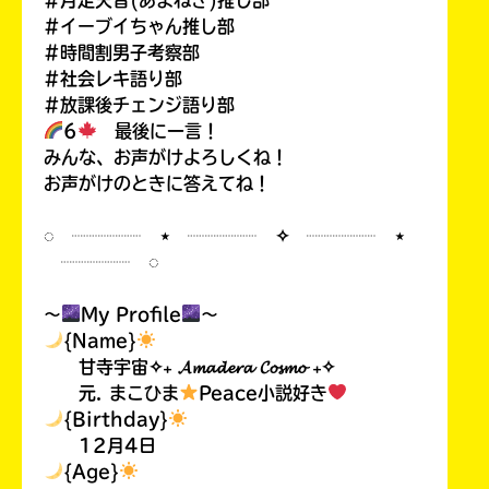
#イーブイちゃん推し部
#時間割男子考察部
#社会レキ語り部
#放課後チェンジ語り部
6
最後に一言！
みんな、お声がけよろしくね！
お声がけのときに答えてね！
◌ ┈┈┈┈ ⋆ ┈┈┈┈ ✧ ┈┈┈┈ ⋆
┈┈┈┈ ◌
〜
My Profile
〜
{Name}
甘寺宇宙✧₊ 𝓐𝓶𝓪𝓭𝓮𝓻𝓪 𝓒𝓸𝓼𝓶𝓸 ₊✧
元. まこひま
Peace小説好き
{Birthday}
12月4日
{Age}