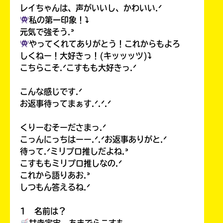
る
レイちゃんは、声がいいし、かわいい.ᐟ
私の第一印象！⤵︎
元気で強そう.ᐣ
やってくれてありがとう！これからもよろ
しくねー！大好きっ！(キッッッツ)⤵︎
こちらこそ.ᐟこすもも大好きっ.ᐟ
こんな感じです.ᐟ
お返事待ってまぁす.ᐟ.ᐟ.ᐟ
くりーむそーださまっ.ᐟ
こっんにっちはーー.ᐟ.ᐟお返事ありがと.ᐟ
待って.ᐟミリプロ推しだよね.ᐣ
こすももミリプロ推しなの.ᐟ
これから語りあお.ᐣ
しつもん答えるね.ᐟ
1 名前は？
甘寺宇宙 あまでらこすも