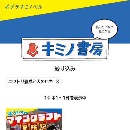
読みたい本が
MENU
見つかる
絞り込み
ニワトリ航成と犬のロキ
×
1件中1〜1件を表示中
読みたい本が