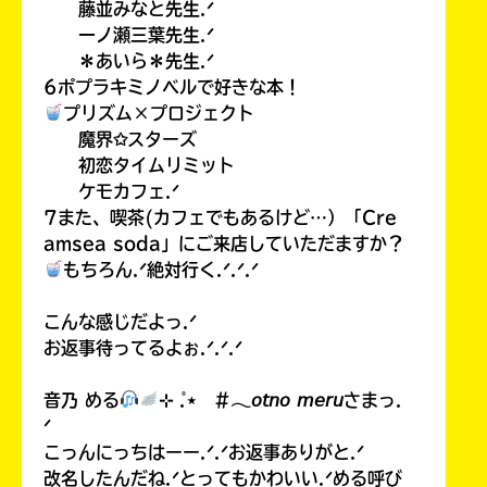
藤並みなと先生.ᐟ
一ノ瀬三葉先生.ᐟ
＊あいら＊先生.ᐟ
6ポプラキミノベルで好きな本！
プリズム×プロジェクト
魔界✩スターズ
初恋タイムリミット
ケモカフェ.ᐟ
7また、喫茶(カフェでもあるけど…）「Cre
amsea soda」にご来店していただますか？
もちろん.ᐟ絶対行く.ᐟ.ᐟ.ᐟ
こんな感じだよっ.ᐟ
お返事待ってるよぉ.ᐟ.ᐟ.ᐟ
音乃 める
⊹ ̊.⋆ #𓂃𝘰𝘵𝘯𝘰 𝘮𝘦𝘳𝘶さまっ.
ᐟ
こっんにっちはーー.ᐟ.ᐟお返事ありがと.ᐟ
改名したんだね.ᐟとってもかわいい.ᐟめる呼び