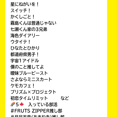
星にねがいを！
スイッチ！
かくしごと！
霧島くんは普通じゃない
七瀬くん家の3兄弟
海色ダイアリー
ウタイテ！
ひなたとひかり
都道府県男子！
宇宙1アイドル
僕のこと推してよ
曖昧ブルービースト
さよならミニスカート
ケモカフェ！
プリズム×プロジェクト
初恋タイムリミット など
５
入っている部活
#FRUTS ZIPPER推し部
#月足天音(あまねき)推し部