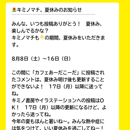
キミノマチ、夏休みのお知らせ
￣￣￣￣￣￣￣￣￣￣￣￣￣￣￣￣￣￣
みんな、いつも投稿ありがとう！ 夏休み、
楽しんでるかな？
キミノマチも
の期間、夏休みをいただきま
す。
8月8日（土）～16日（日）
この間に「カフェあーだこーだ」に投稿され
たコメントは、夏休み明け後も更新すること
ができないよ！ 17日（月）以降に送って
キミノラジオ配信中！
ね。
いろんな動画が
見られる
キミノ書房やイラステーションへの投稿はO
K！ 17日（月）以降の更新になるけど、よ
かったら送ってね。
今年の夏もほんと暑いね～。みんな熱中症に
は気をつけて、いい夏休みを過ごしてねー！