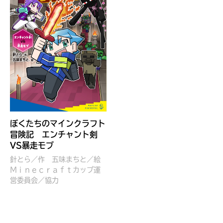
見つかる
ぼくたちのマインクラフト
冒険記 エンチャント剣
VS暴走モブ
針とら／作
五味まちと／絵
Ｍｉｎｅｃｒａｆｔカップ運
営委員会／協力
本を飛び出して
みんなとおしゃべり
できる掲示板