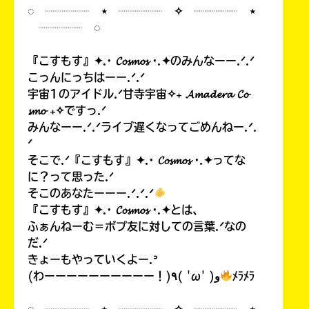
◌ ┈┈┈┈ ⋆ ┈┈┈┈ ✧ ┈┈┈┈ ⋆
┈┈┈┈ ◌
『こすもす』✦.· 𝓒𝓸𝓼𝓶𝓸𝓼 ·.✦のみんなーー.ᐟ.ᐟ
こっんにっちはーー.ᐟ.ᐟ
宇宙1のアイドル.ᐟ甘寺宇宙✧₊ 𝓐𝓶𝓪𝓭𝓮𝓻𝓪 𝓒𝓸
𝓼𝓶𝓸 ₊✧ですっ.ᐟ
みんなーー.ᐟ.ᐟライブ遅くなってごめんねー.ᐟ.
ᐟ
そこで.ᐟ『こすもす』✦.· 𝓒𝓸𝓼𝓶𝓸𝓼 ·.✦ってな
に？って思った.ᐟ
そこのあなたーーー.ᐟ.ᐟ.ᐟ
『こすもす』✦.· 𝓒𝓸𝓼𝓶𝓸𝓼 ·.✦とは、
ふぁんねーむ＝ポプ友に対しての言葉.ᐟなの
だ.ᐟ
きょーもやっていくよー.ᐣ
(わーーーーーーーーーー！)٩( 'ω' )و
ﾒﾗﾒﾗ
◌ ┈┈┈┈ ⋆ ┈┈┈┈ ✧ ┈┈┈┈ ⋆