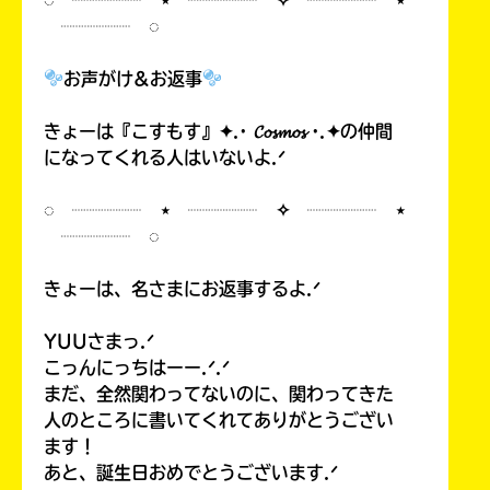
┈┈┈┈ ◌
お声がけ&お返事
Loading
.
.
.
きょーは『こすもす』✦.· 𝓒𝓸𝓼𝓶𝓸𝓼 ·.✦の仲間
になってくれる人はいないよ.ᐟ
◌ ┈┈┈┈ ⋆ ┈┈┈┈ ✧ ┈┈┈┈ ⋆
┈┈┈┈ ◌
きょーは、名さまにお返事するよ.ᐟ
YUUさまっ.ᐟ
入
こっんにっちはーー.ᐟ.ᐟ
力
まだ、全然関わってないのに、関わってきた
内
人のところに書いてくれてありがとうござい
容
ます！
に
あと、誕生日おめでとうございます.ᐟ
エ