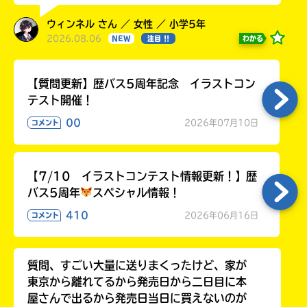
ウィンネル さん ／ 女性 ／ 小学5年
2026.08.06
わかる
NEW
注目 !!
【質問更新】歴バス5周年記念 イラストコン
テスト開催！
00
2026年07月10日
コメント
このマチのことを
もっと知りたい
【7/10 イラストコンテスト情報更新！】歴
キミに
バス5周年
スペシャル情報！
410
2026年06月16日
コメント
質問、すごい大量に送りまくったけど、家が
東京から離れてるから発売日から二日目に本
屋さんで出るから発売日当日に買えないのが