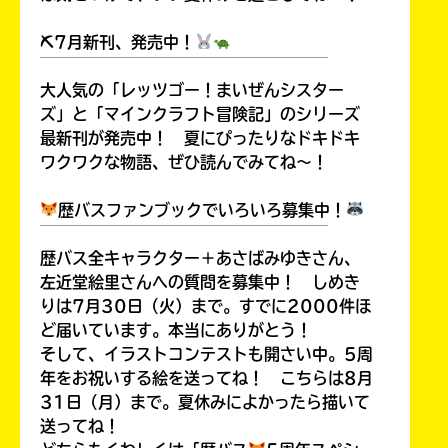
⛏7月新刊、発売中！
￣￣￣￣￣￣￣￣￣￣￣￣￣￣￣￣￣￣
大人気の「レッツゴー！まいぜんシスター
ズ」と「マインクラフト冒険記」のシリーズ
最新刊が発売中！ 夏にぴったりなドキドキ
ワクワクな物語、ぜひ読んでみてね～！
歴バスファンブックでいろいろ募集中！
￣￣￣￣￣￣￣￣￣￣￣￣￣￣￣￣￣￣
歴バス全キャラクター＋あさばみゆきさん、
左近堂絵里さんへの質問を募集中！ しめき
みんなの絵が
りは7月30日（火）まで。すでに2000件ほ
見られる
ギャラリー
ど届いています。本当にありがとう！
そして、イラストコンテストも開さい中。5周
年をお祝いする絵を送ってね！ こちらは8月
31日（月）まで。夏休みによかったら描いて
送ってね！