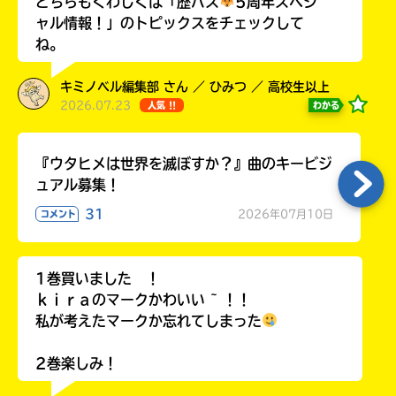
どちらもくわしくは「歴バス
5周年スペシ
ャル情報！」のトピックスをチェックして
ね。
キミノベル編集部 さん ／ ひみつ ／ 高校生以上
2026.07.23
わかる
人気 !!
『ウタヒメは世界を滅ぼすか？』曲のキービジ
ュアル募集！
31
2026年07月10日
コメント
自分だけの
本だなが作れる！
1巻買いました ！
ｋｉｒａのマークかわいい ~ ！！
私が考えたマークか忘れてしまった
2巻楽しみ！