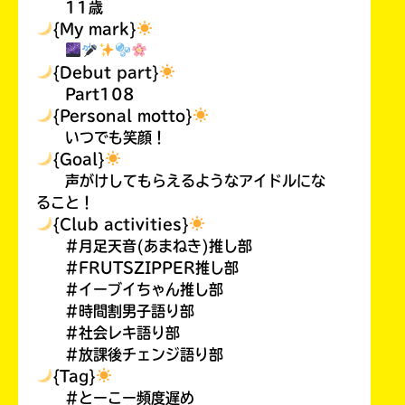
11歳
{My mark}
{Debut part}
Part108
{Personal motto}
いつでも笑顔！
{Goal}
声がけしてもらえるようなアイドルにな
ること！
{Club activities}
#月足天音(あまねき)推し部
#FRUTSZIPPER推し部
#イーブイちゃん推し部
#時間割男子語り部
#社会レキ語り部
#放課後チェンジ語り部
{Tag}
#とーこー頻度遅め