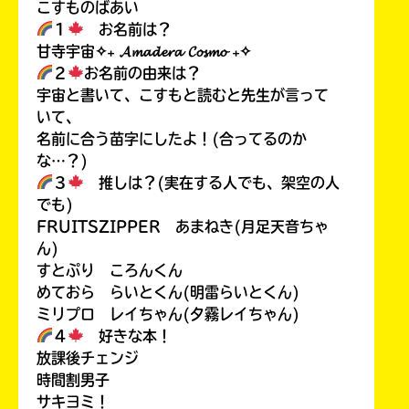
こすものばあい
１
お名前は？
甘寺宇宙✧₊ 𝓐𝓶𝓪𝓭𝓮𝓻𝓪 𝓒𝓸𝓼𝓶𝓸 ₊✧
２
お名前の由来は？
宇宙と書いて、こすもと読むと先生が言って
いて、
名前に合う苗字にしたよ！(合ってるのか
な…？)
３
推しは？(実在する人でも、架空の人
でも)
FRUITSZIPPER あまねき(月足天音ちゃ
ん)
すとぷり ころんくん
めておら らいとくん(明雷らいとくん)
ミリプロ レイちゃん(夕霧レイちゃん)
４
好きな本！
放課後チェンジ
時間割男子
サキヨミ！