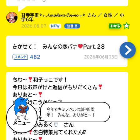
甘寺宇宙✧₊ 𝓐𝓶𝓪𝓭𝓮𝓻𝓪 𝓒𝓸𝓼𝓶𝓸 ₊✧ さん ／ 女性 ／ 小
学6年
2026.08.07
わかる
NEW
注目 !!
きかせて！ みんなの恋バナ
Part.28
482
2026年06月03日
コメント
ちわ〜
和子っこです！
今日はお声がけと返信がもりだくさん
ありあと〜
誰から行こうかなっ？
上から行こう。うん。
今年でキミノベルは創刊5周
年！ みんな、ありがと～！
♡⭐︎〜⭐︎返信⭐︎〜⭐︎♡
メニュー
ここなつみるく
さん
ちわ〜
告白特集見てくれたん⁉︎
ありあと〜