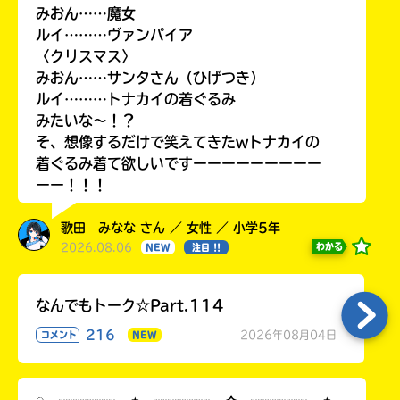
みおん……魔女
ルイ………ヴァンパイア
〈クリスマス〉
みおん……サンタさん（ひげつき）
ルイ………トナカイの着ぐるみ
みたいな〜！？
そ、想像するだけで笑えてきたwトナカイの
着ぐるみ着て欲しいですーーーーーーーーー
ーー！！！
歌田 みなな さん ／ 女性 ／ 小学5年
2026.08.06
わかる
NEW
注目 !!
なんでもトーク☆Part.114
216
2026年08月04日
コメント
NEW