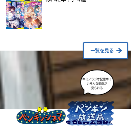
ラ
ー
が
あ
る
の
で、
も
一覧を見る
う
一
度
い
確
い
え
キミノラジオ配信中！
認
いろんな動画が
し
見られる
て
み
て
ね
戻