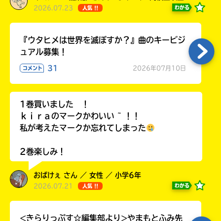
2026.07.23
わかる
人気 !!
『ウタヒメは世界を滅ぼすか？』曲のキービジ
ュアル募集！
31
2026年07月10日
コメント
1巻買いました ！
ｋｉｒａのマークかわいい ~ ！！
私が考えたマークか忘れてしまった
2巻楽しみ！
おばけぇ さん ／ 女性 ／ 小学6年
2026.07.21
わかる
人気 !!
<きらりっぷす☆編集部より>やまもとふみ先