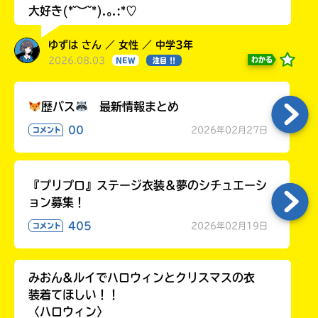
大好き(*˘︶˘*).｡.:*♡
ゆずは さん ／ 女性 ／ 中学3年
2026.08.03
わかる
NEW
注目 !!
歴バス
最新情報まとめ
00
2026年02月27日
コメント
『プリプロ』ステージ衣装＆夢のシチュエーシ
ョン募集！
405
2026年02月19日
コメント
みおん&ルイでハロウィンとクリスマスの衣
装着てほしい！！
〈ハロウィン〉