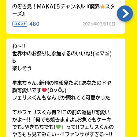
のぞき見！MAKAI５チャンネル『魔界
スタ
ーズ』
480
2026年03月10日
コメント
わ〜!!
世界中のお祭りに参加するのいいね!(≧∇≦)
b
楽しそう
星来ちゃん､新刊の情報見たよ!!あなたのドヤ
顔可愛いです
(ӦｖӦ｡)
フェリスくんもなんでか照れてて可愛かった
てかフェリスくん何?!この前の返信!!可愛い
かよ〜!!「何でも焼きますよ｡お魚でもケーキ
でも｡やきもちでも!
」って!!フェリスくんの
やきもち見てみたい…!!ファンサがすぎる〜!!