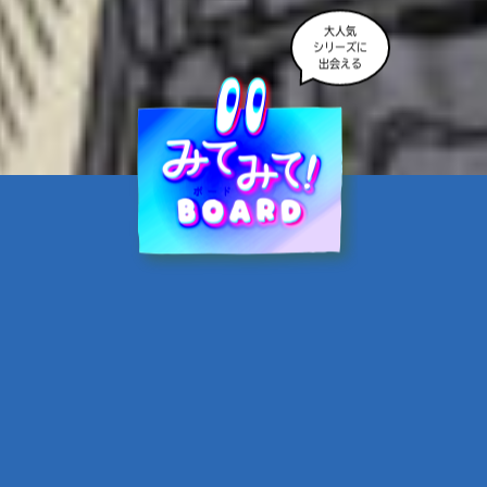
大人気
シリーズに
出会える
魔界☆スターズ②愛のため
に、悪魔と魂の契約
あんのまる／作
翡翠てう／絵