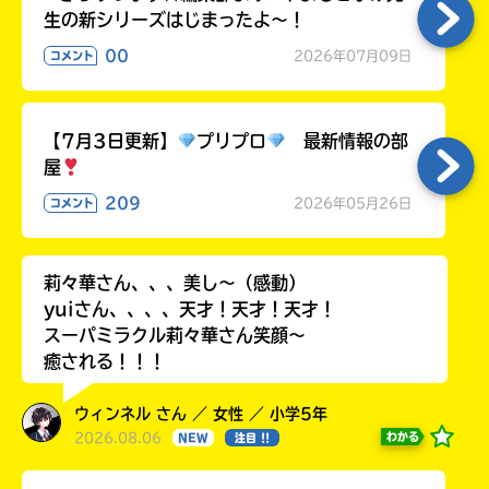
生の新シリーズはじまったよ～！
00
2026年07月09日
コメント
【7月3日更新】
プリプロ
最新情報の部
屋
209
2026年05月26日
コメント
莉々華さん、、、美し〜（感動）
yuiさん、、、、天才！天才！天才！
スーパミラクル莉々華さん笑顔〜
癒される！！！
ウィンネル さん ／ 女性 ／ 小学5年
2026.08.06
わかる
NEW
注目 !!