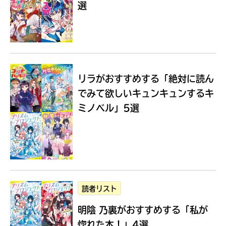
選
Loading
.
.
.
リラがおすすめする
「絶対に読ん
でみて欲しいキュンキュンするキ
ミノベル」5選
入
力
内
読者リスト
容
明陰 乃裏がおすすめする
「私が
に
エ
惚れた本！」4選