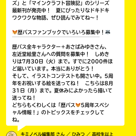
ズ」と「マインクラフト冒険記」のシリーズ
最新刊が発売中！ 夏にぴったりなドキドキ
ワクワクな物語、ぜひ読んでみてね～！
歴バスファンブックでいろいろ募集中！
￣￣￣￣￣￣￣￣￣￣￣￣￣￣￣￣￣￣
歴バス全キャラクター＋あさばみゆきさん、
左近堂絵里さんへの質問を募集中！ しめき
りは7月30日（火）まで。すでに2000件ほ
ど届いています。本当にありがとう！
そして、イラストコンテストも開さい中。5周
年をお祝いする絵を送ってね！ こちらは8月
31日（月）まで。夏休みによかったら描いて
送ってね！
どちらもくわしくは「歴バス
5周年スペシ
ャル情報！」のトピックスをチェックして
ね。
キミノベル編集部 さん ／ ひみつ ／ 高校生以上