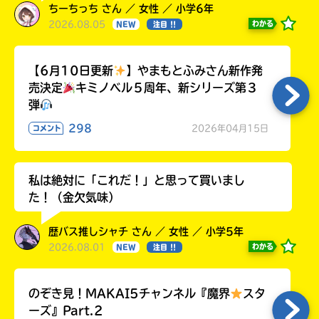
ちーちっち さん ／ 女性 ／ 小学6年
2026.08.05
わかる
NEW
注目 !!
【6月10日更新
】やまもとふみさん新作発
売決定
キミノベル５周年、新シリーズ第３
弾
298
2026年04月15日
コメント
私は絶対に「これだ！」と思って買いまし
た！（金欠気味）
歴バス推しシャチ さん ／ 女性 ／ 小学5年
2026.08.01
わかる
NEW
注目 !!
のぞき見！MAKAI5チャンネル『魔界
スタ
ーズ』Part.2