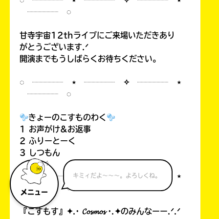
◌ ┈┈┈┈ ⋆ ┈┈┈┈ ✧ ┈┈┈┈ ⋆
┈┈┈┈ ◌
甘寺宇宙12thライブにご来場いただきあり
がとうございます.ᐟ
開演までもうしばらくお待ちください。
◌ ┈┈┈┈ ⋆ ┈┈┈┈ ✧ ┈┈┈┈ ⋆
┈┈┈┈ ◌
きょーのこすものわく
1 お声がけ&お返事
2 ふりーとーく
3 しつもん
◌ ┈┈┈┈ ⋆ ┈┈┈┈ ✧ ┈┈┈┈ ⋆
キミィだよ～～～。よろしくね。
┈┈┈┈ ◌
メニュー
『こすもす』✦.· 𝓒𝓸𝓼𝓶𝓸𝓼 ·.✦のみんなーー.ᐟ.ᐟ