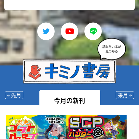
読みたい本が
見つかる
先月
来月
今月の新刊