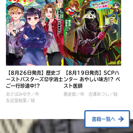
【8月26日発売】歴史ゴ
【8月19日発売】SCPハ
ーストバスターズ⑫字消士
ンター あやしい味方!? ペ
ご一行珍道中!?
スト医師
ぼくたちのマインクラフト
レッツゴー！まいぜんシス
冒険記 エンチャント剣
ターズ とつぜん、王様に
あさばみゆき／作
黒史郎／作
古澤あつし／絵
VS暴走モブ
左近堂絵里／絵
なってしまった結果！？
【7月8日発売】
針とら／作
五味まちと／絵
Ｍｉｎｅｃｒａｆｔカップ運
石崎洋司／文
書籍一覧へ
営委員会／協力
佐久間さのすけ／絵