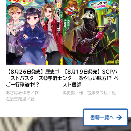
【8月26日発売】歴史ゴ
【8月19日発売】SCPハ
ーストバスターズ⑫字消士
ンター あやしい味方!? ペ
ご一行珍道中!?
スト医師
ぼくたちのマインクラフト
レッツゴー！まいぜんシス
冒険記 エンチャント剣
ターズ とつぜん、王様に
あさばみゆき／作
黒史郎／作
古澤あつし／絵
VS暴走モブ
左近堂絵里／絵
なってしまった結果！？
【7月8日発売】
針とら／作
五味まちと／絵
Ｍｉｎｅｃｒａｆｔカップ運
石崎洋司／文
書籍一覧へ
営委員会／協力
佐久間さのすけ／絵