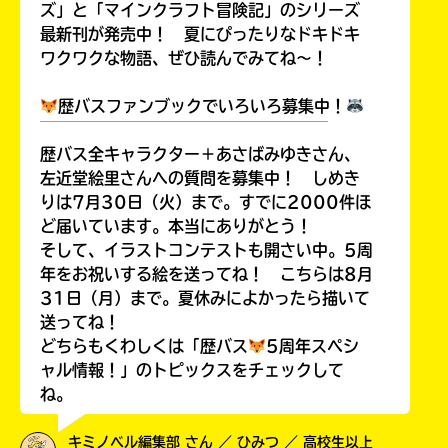
ズ」と「マインクラフト冒険記」のシリーズ
最新刊が発売中！ 夏にぴったりなドキドキ
ワクワクな物語、ぜひ読んでみてね～！
歴バスファンブックでいろいろ募集中！
￣￣￣￣￣￣￣￣￣￣￣￣￣￣￣￣￣￣
歴バス全キャラクター＋あさばみゆきさん、
左近堂絵里さんへの質問を募集中！ しめき
りは7月30日（火）まで。すでに2000件ほ
ど届いています。本当にありがとう！
そして、イラストコンテストも開さい中。5周
年をお祝いする絵を送ってね！ こちらは8月
31日（月）まで。夏休みによかったら描いて
送ってね！
どちらもくわしくは「歴バス
5周年スペシ
ャル情報！」のトピックスをチェックして
ね。
キミノベル編集部 さん ／ ひみつ ／ 高校生以上