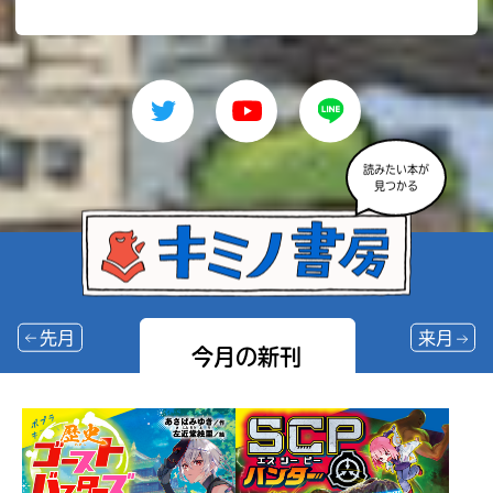
読みたい本が
見つかる
先月
来月
今月の新刊