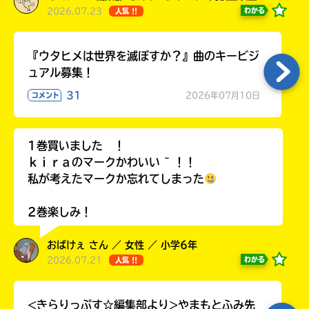
2026.07.23
わかる
人気 !!
『ウタヒメは世界を滅ぼすか？』曲のキービジ
ュアル募集！
31
2026年07月10日
コメント
1巻買いました ！
ｋｉｒａのマークかわいい ~ ！！
私が考えたマークか忘れてしまった
2巻楽しみ！
おばけぇ さん ／ 女性 ／ 小学6年
2026.07.21
わかる
人気 !!
<きらりっぷす☆編集部より>やまもとふみ先