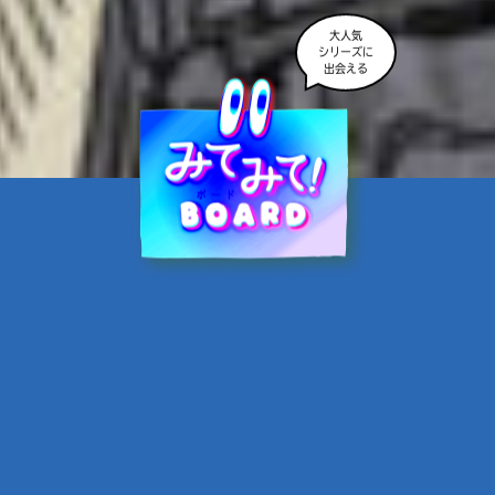
大人気
シリーズに
出会える
魔界☆スターズ②愛のため
に、悪魔と魂の契約
あんのまる／作
翡翠てう／絵