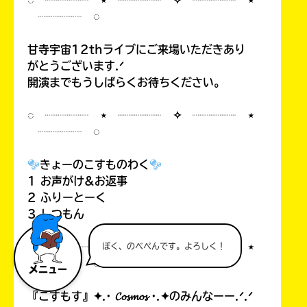
◌ ┈┈┈┈ ⋆ ┈┈┈┈ ✧ ┈┈┈┈ ⋆
┈┈┈┈ ◌
甘寺宇宙12thライブにご来場いただきあり
がとうございます.ᐟ
開演までもうしばらくお待ちください。
◌ ┈┈┈┈ ⋆ ┈┈┈┈ ✧ ┈┈┈┈ ⋆
┈┈┈┈ ◌
きょーのこすものわく
1 お声がけ&お返事
2 ふりーとーく
3 しつもん
◌ ┈┈┈┈ ⋆ ┈┈┈┈ ✧ ┈┈┈┈ ⋆
ぼく、のべぺんです。よろしく！
┈┈┈┈ ◌
メニュー
『こすもす』✦.· 𝓒𝓸𝓼𝓶𝓸𝓼 ·.✦のみんなーー.ᐟ.ᐟ