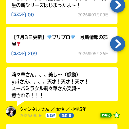
生の新シリーズはじまったよ～！
00
2026年07月09日
コメント
【7月3日更新】
プリプロ
最新情報の部
屋
209
2026年05月26日
コメント
莉々華さん、、、美し〜（感動）
yuiさん、、、、天才！天才！天才！
スーパミラクル莉々華さん笑顔〜
癒される！！！
ウィンネル さん ／ 女性 ／ 小学5年
2026.08.06
わかる
NEW
注目 !!