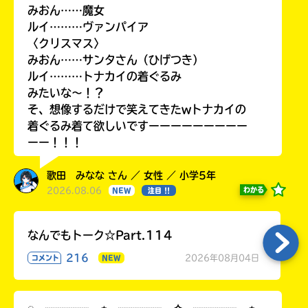
みおん……魔女
ルイ………ヴァンパイア
〈クリスマス〉
みおん……サンタさん（ひげつき）
ルイ………トナカイの着ぐるみ
みたいな〜！？
そ、想像するだけで笑えてきたwトナカイの
着ぐるみ着て欲しいですーーーーーーーーー
ーー！！！
歌田 みなな さん ／ 女性 ／ 小学5年
2026.08.06
わかる
NEW
注目 !!
なんでもトーク☆Part.114
216
2026年08月04日
コメント
NEW