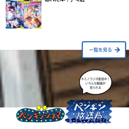
ラ
ー
が
あ
る
の
で、
も
一覧を見る
う
一
度
い
確
い
キミノラジオ配信中！
え
認
いろんな動画が
見られる
し
て
み
て
ね
戻