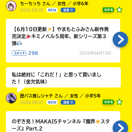
ちーちっち さん ／ 女性 ／ 小学6年
2026.08.05
わかる
NEW
注目 !!
【6月10日更新
】やまもとふみさん新作発
売決定
キミノベル５周年、新シリーズ第３
弾
298
2026年04月15日
コメント
私は絶対に「これだ！」と思って買いまし
た！（金欠気味）
歴バス推しシャチ さん ／ 女性 ／ 小学5年
2026.08.01
わかる
NEW
注目 !!
のぞき見！MAKAI5チャンネル『魔界
スタ
ーズ』Part.2