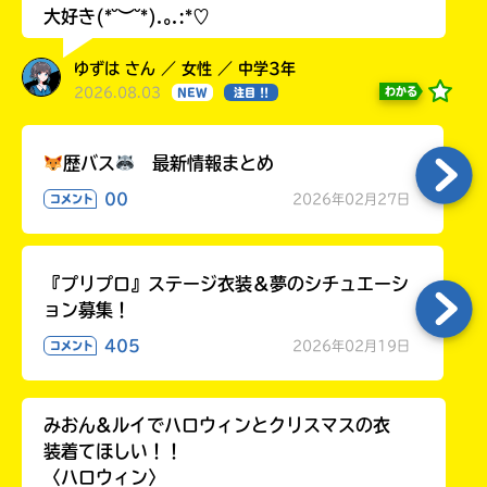
大好き(*˘︶˘*).｡.:*♡
ゆずは さん ／ 女性 ／ 中学3年
2026.08.03
わかる
NEW
注目 !!
歴バス
最新情報まとめ
00
2026年02月27日
コメント
『プリプロ』ステージ衣装＆夢のシチュエーシ
ョン募集！
405
2026年02月19日
コメント
みおん&ルイでハロウィンとクリスマスの衣
装着てほしい！！
〈ハロウィン〉