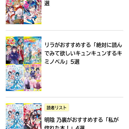
選
Loading
.
.
.
リラがおすすめする
「絶対に読ん
でみて欲しいキュンキュンするキ
ミノベル」5選
入
力
内
読者リスト
容
明陰 乃裏がおすすめする
「私が
に
エ
惚れた本！」4選