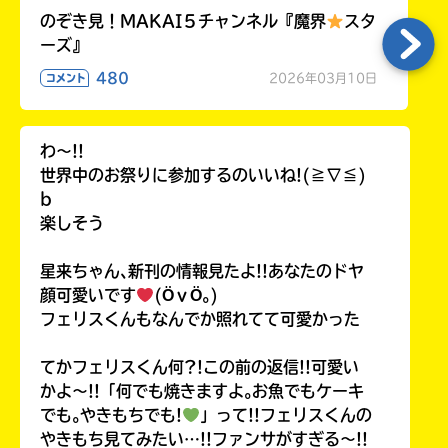
のぞき見！MAKAI５チャンネル『魔界
スタ
ーズ』
480
2026年03月10日
コメント
わ〜!!
世界中のお祭りに参加するのいいね!(≧∇≦)
b
楽しそう
星来ちゃん､新刊の情報見たよ!!あなたのドヤ
顔可愛いです
(ӦｖӦ｡)
フェリスくんもなんでか照れてて可愛かった
てかフェリスくん何?!この前の返信!!可愛い
かよ〜!!「何でも焼きますよ｡お魚でもケーキ
でも｡やきもちでも!
」って!!フェリスくんの
やきもち見てみたい…!!ファンサがすぎる〜!!