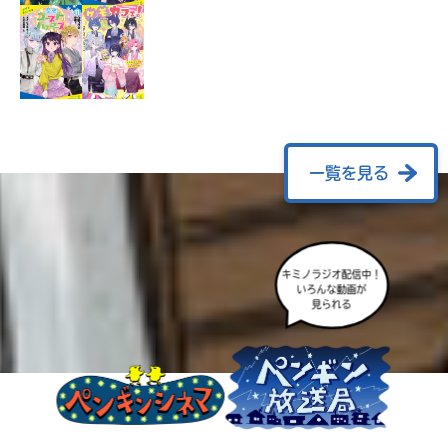
ラ
ー
が
あ
る
の
で、
も
一覧を見る
う
一
度
い
確
い
キミノラジオ配信中！
え
認
いろんな動画が
見られる
し
て
み
て
ね
戻