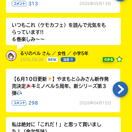
313
2026年05月13日
コメント
いつもこれ（ケモカフェ）を読んで元気をも
らっています!!
６巻楽しみ～～
るりのベル さん ／ 女性 ／ 小学5年
2026.08.04
わかる
NEW
注目 !!
【6月10日更新
】やまもとふみさん新作発
売決定
キミノベル５周年、新シリーズ第３
弾
298
2026年04月15日
コメント
私は絶対に「これだ！」と思って買いまし
た！（金欠気味）