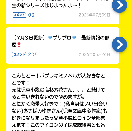
生の新シリーズはじまったよ～！
00
2026年07月09日
コメント
【7月3日更新】
プリプロ
最新情報の部
屋
205
2026年05月26日
コメント
こんととー！ポプラキミノベルが大好きなと
とです！
元は児童小説の高杉六花さん、、、と続けて
ると言いきれないのでやめますが。
とにかく恋愛大好きで！(私自身はいい出会い
ない)あさばみゆきさん(児童文庫中心作家)も
好きになりましたっ児童小説ヒロイン全部言
えます！このアイコンの子は放課後君と七番