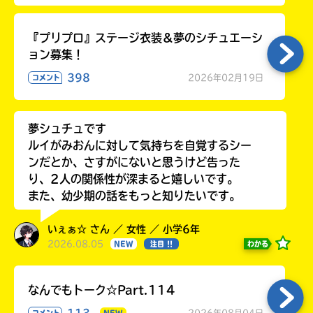
『プリプロ』ステージ衣装＆夢のシチュエーシ
ョン募集！
398
2026年02月19日
コメント
夢シュチュです
ルイがみおんに対して気持ちを自覚するシー
ンだとか、さすがにないと思うけど告った
り、2人の関係性が深まると嬉しいです。
また、幼少期の話をもっと知りたいです。
いぇぁ☆ さん ／ 女性 ／ 小学6年
2026.08.05
わかる
NEW
注目 !!
なんでもトーク☆Part.114
113
2026年08月04日
コメント
NEW