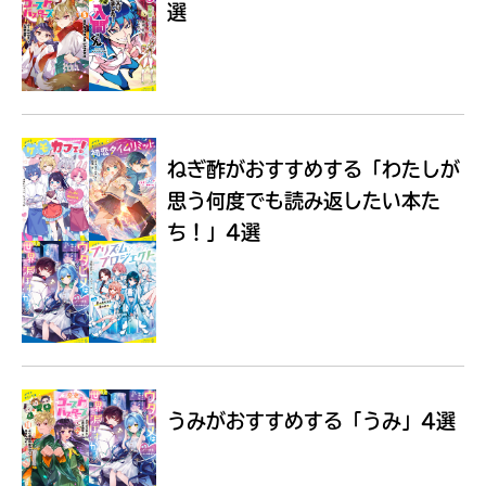
選
Loading
.
.
.
ねぎ酢がおすすめする
「わたしが
思う何度でも読み返したい本た
ち！」4選
入
力
内
うみがおすすめする
「うみ」4選
容
に
エ