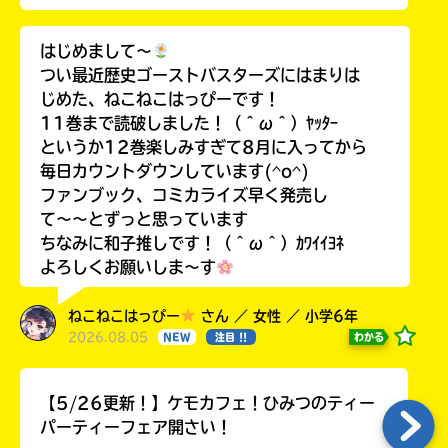
はじめまして〜
つい最近歴史ゴーストバスターズにはまりは
じめた、ねこねこはっぴーです！
11巻まで読破しました！（＾ω＾）ﾔｯﾀｰ
というか12巻楽しみすぎて8月に入ってから
毎日カウントダウンしています(^o^)
ファンブック、コミカライズ早く発売し
て〜〜とずっと思っています
ちなみに和子推しです！（＾ω＾）ｶﾜｲｲﾖﾈ
よろしくお願いしま〜す
ねこねこはっぴー
さん ／ 女性 ／ 小学6年
2026.08.05
わかる
NEW
注目 !!
【5/26更新！】ケモカフェ！ひみつのティー
パーティーフェア開さい！