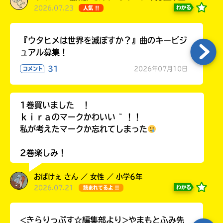
2026.07.23
わかる
人気 !!
『ウタヒメは世界を滅ぼすか？』曲のキービジ
ュアル募集！
31
2026年07月10日
コメント
1巻買いました ！
ｋｉｒａのマークかわいい ~ ！！
私が考えたマークか忘れてしまった
2巻楽しみ！
おばけぇ さん ／ 女性 ／ 小学6年
2026.07.21
わかる
読まれてるよ !!
<きらりっぷす☆編集部より>やまもとふみ先