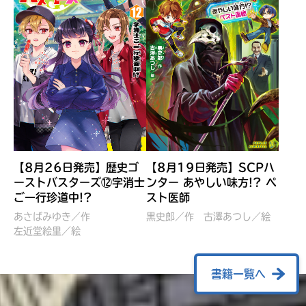
【8月26日発売】歴史ゴ
【8月19日発売】SCPハ
ーストバスターズ⑫字消士
ンター あやしい味方!? ペ
ご一行珍道中!?
スト医師
ぼくたちのマインクラフト
レッツゴー！まいぜんシス
冒険記 エンチャント剣
ターズ とつぜん、王様に
あさばみゆき／作
黒史郎／作
古澤あつし／絵
VS暴走モブ
左近堂絵里／絵
なってしまった結果！？
【7月8日発売】
針とら／作
五味まちと／絵
Ｍｉｎｅｃｒａｆｔカップ運
石崎洋司／文
書籍一覧へ
営委員会／協力
佐久間さのすけ／絵