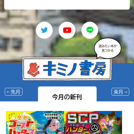
読みたい本が
見つかる
先月
来月
今月の新刊