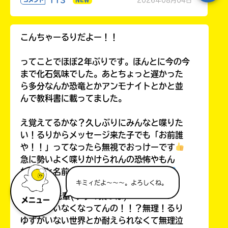
こんちゃーるりだよー！！
ってことでほぼ2年ぶりです。ほんとに今の今
まで化石気味でした。あとちょっと遅かった
ら多分なんか恐竜とかアンモナイトとかと並
んで教科書に載ってました。
え覚えてるかな？久しぶりにみんなと喋りた
い！るりからメッセージ来た子でも「お前誰
や！！」ってなったら無視でおっけーです
急に勢いよく喋りかけられんの恐怖やもん
ね。あと名前も昔のままやったらごめん
キミィだよ～～～。よろしくね。
ゆず葉先輩(ゆずの葉っぱ)
メニュー
えなんでいなくなってんの！！？無理！るり
ゆずがいない世界とか耐えられなくて無理泣