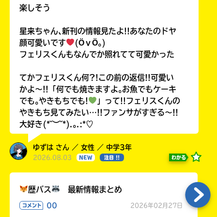
楽しそう
星来ちゃん､新刊の情報見たよ!!あなたのドヤ
顔可愛いです
(ӦｖӦ｡)
フェリスくんもなんでか照れてて可愛かった
てかフェリスくん何?!この前の返信!!可愛い
かよ〜!!「何でも焼きますよ｡お魚でもケーキ
でも｡やきもちでも!
」って!!フェリスくんの
やきもち見てみたい…!!ファンサがすぎる〜!!
大好き(*˘︶˘*).｡.:*♡
ゆずは さん ／ 女性 ／ 中学3年
2026.08.03
わかる
NEW
注目 !!
歴バス
最新情報まとめ
00
2026年02月27日
コメント