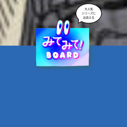
大人気
シリーズに
出会える
魔界☆スターズ②愛のため
に、悪魔と魂の契約
あんのまる／作
翡翠てう／絵