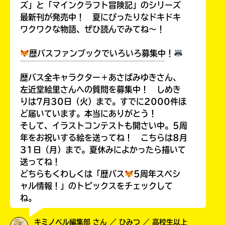
ズ」と「マインクラフト冒険記」のシリーズ
最新刊が発売中！ 夏にぴったりなドキドキ
ワクワクな物語、ぜひ読んでみてね～！
歴バスファンブックでいろいろ募集中！
￣￣￣￣￣￣￣￣￣￣￣￣￣￣￣￣￣￣
歴バス全キャラクター＋あさばみゆきさん、
左近堂絵里さんへの質問を募集中！ しめき
りは7月30日（火）まで。すでに2000件ほ
ど届いています。本当にありがとう！
そして、イラストコンテストも開さい中。5周
年をお祝いする絵を送ってね！ こちらは8月
31日（月）まで。夏休みによかったら描いて
送ってね！
どちらもくわしくは「歴バス
5周年スペシ
ャル情報！」のトピックスをチェックして
ね。
キミノベル編集部 さん ／ ひみつ ／ 高校生以上