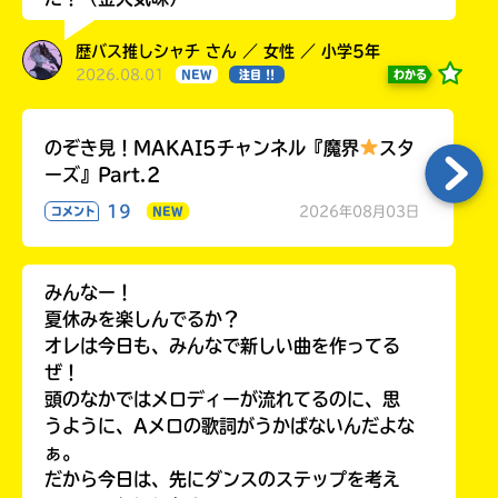
歴バス推しシャチ さん ／ 女性 ／ 小学5年
2026.08.01
わかる
NEW
注目 !!
のぞき見！MAKAI5チャンネル『魔界
スタ
ーズ』Part.2
19
2026年08月03日
コメント
NEW
みんなー！
夏休みを楽しんでるか？
オレは今日も、みんなで新しい曲を作ってる
ぜ！
頭のなかではメロディーが流れてるのに、思
うように、Aメロの歌詞がうかばないんだよな
ぁ。
だから今日は、先にダンスのステップを考え