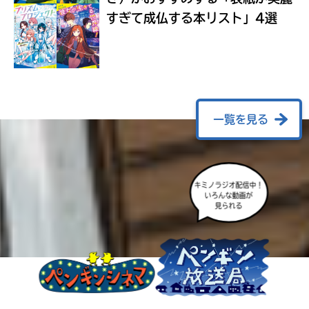
ラ
すぎて成仏する本リスト」4選
ー
が
あ
る
の
で、
も
一覧を見る
う
一
度
い
確
い
え
キミノラジオ配信中！
認
いろんな動画が
し
見られる
て
み
て
ね
戻