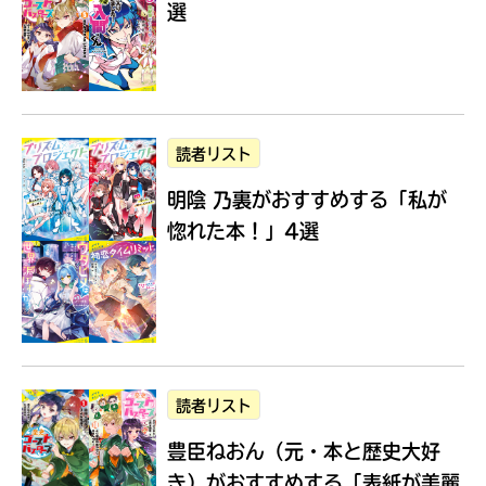
選
Loading
.
.
.
読者リスト
明陰 乃裏がおすすめする
「私が
惚れた本！」4選
入
力
内
読者リスト
容
豊臣ねおん（元・本と歴史大好
に
エ
き）がおすすめする
「表紙が美麗