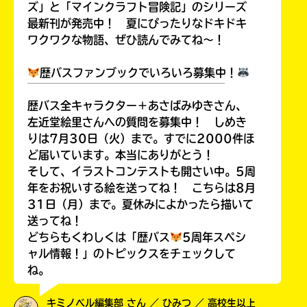
ズ」と「マインクラフト冒険記」のシリーズ
最新刊が発売中！ 夏にぴったりなドキドキ
ワクワクな物語、ぜひ読んでみてね～！
歴バスファンブックでいろいろ募集中！
￣￣￣￣￣￣￣￣￣￣￣￣￣￣￣￣￣￣
歴バス全キャラクター＋あさばみゆきさん、
左近堂絵里さんへの質問を募集中！ しめき
りは7月30日（火）まで。すでに2000件ほ
ど届いています。本当にありがとう！
そして、イラストコンテストも開さい中。5周
年をお祝いする絵を送ってね！ こちらは8月
31日（月）まで。夏休みによかったら描いて
送ってね！
どちらもくわしくは「歴バス
5周年スペシ
ャル情報！」のトピックスをチェックして
ね。
キミノベル編集部 さん ／ ひみつ ／ 高校生以上