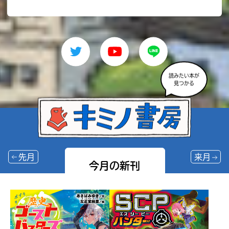
読みたい本が
見つかる
先月
来月
今月の新刊