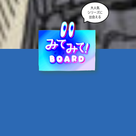
大人気
シリーズに
出会える
魔界☆スターズ②愛のため
に、悪魔と魂の契約
あんのまる／作
翡翠てう／絵