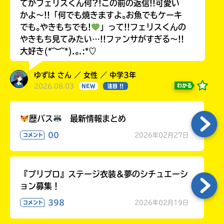
てかフェリスくん何?!この前の返信!!可愛い
かよ〜!!「何でも焼きますよ｡お魚でもケーキ
でも｡やきもちでも!
」って!!フェリスくんの
やきもち見てみたい…!!ファンサがすぎる〜!!
大好き(*˘︶˘*).｡.:*♡
ゆずは さん ／ 女性 ／ 中学3年
2026.08.03
わかる
NEW
注目 !!
歴バス
最新情報まとめ
00
2026年02月27日
コメント
『プリプロ』ステージ衣装＆夢のシチュエーシ
ョン募集！
398
2026年02月19日
コメント