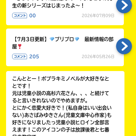
生の新シリーズはじまったよ～！
00
2026年07月09日
コメント
【7月3日更新】
プリプロ
最新情報の部
屋
205
2026年05月26日
コメント
こんととー！ポプラキミノベルが大好きなと
とです！
元は児童小説の高杉六花さん、、、と続けて
ると言いきれないのでやめますが。
とにかく恋愛大好きで！(私自身はいい出会い
ない)あさばみゆきさん(児童文庫中心作家)も
好きになりましたっ児童小説ヒロイン全部言
えます！このアイコンの子は放課後君と七番