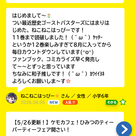
はじめまして〜
つい最近歴史ゴーストバスターズにはまりは
じめた、ねこねこはっぴーです！
11巻まで読破しました！（＾ω＾）ﾔｯﾀｰ
というか12巻楽しみすぎて8月に入ってから
毎日カウントダウンしています(^o^)
ファンブック、コミカライズ早く発売し
て〜〜とずっと思っています
ちなみに和子推しです！（＾ω＾）ｶﾜｲｲﾖﾈ
よろしくお願いしま〜す
ねこねこはっぴー
さん ／ 女性 ／ 小学6年
2026.08.05
わかる
NEW
人気 !!
【5/26更新！】ケモカフェ！ひみつのティー
パーティーフェア開さい！