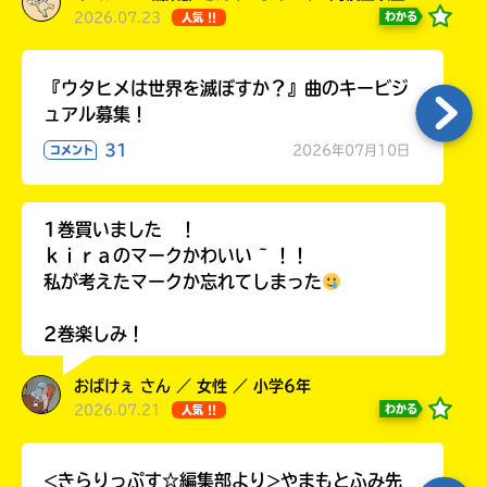
2026.07.23
わかる
人気 !!
『ウタヒメは世界を滅ぼすか？』曲のキービジ
ュアル募集！
31
2026年07月10日
コメント
1巻買いました ！
ｋｉｒａのマークかわいい ~ ！！
私が考えたマークか忘れてしまった
2巻楽しみ！
おばけぇ さん ／ 女性 ／ 小学6年
2026.07.21
わかる
人気 !!
<きらりっぷす☆編集部より>やまもとふみ先