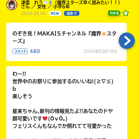
津雲 れう
（魔界スターズ早く読みたい！！）
さん ／ 女性 ／ 小学6年
2026.08.06
わかる
NEW
注目 !!
のぞき見！MAKAI５チャンネル『魔界
スタ
ーズ』
480
2026年03月10日
コメント
わ〜!!
世界中のお祭りに参加するのいいね!(≧∇≦)
b
楽しそう
星来ちゃん､新刊の情報見たよ!!あなたのドヤ
顔可愛いです
(ӦｖӦ｡)
フェリスくんもなんでか照れてて可愛かった