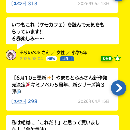
313
2026年05月13日
コメント
いつもこれ（ケモカフェ）を読んで元気をも
らっています!!
６巻楽しみ～～
るりのベル さん ／ 女性 ／ 小学5年
2026.08.04
わかる
NEW
注目 !!
【6月10日更新
】やまもとふみさん新作発
売決定
キミノベル５周年、新シリーズ第３
弾
298
2026年04月15日
コメント
私は絶対に「これだ！」と思って買いまし
た！（金欠気味）