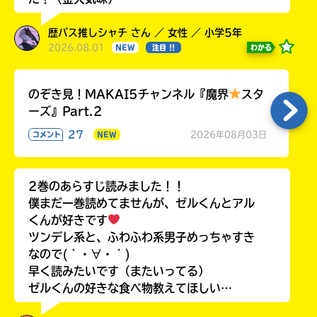
歴バス推しシャチ さん ／ 女性 ／ 小学5年
2026.08.01
わかる
NEW
注目 !!
のぞき見！MAKAI5チャンネル『魔界
スタ
ーズ』Part.2
27
2026年08月03日
コメント
NEW
2巻のあらすじ読みました！！
僕まだ一巻読めてませんが、ゼルくんとアル
くんが好きです
ツンデレ系と、ふわふわ系男子めっちゃすき
なので(｀・∀・´)
早く読みたいです（またいってる）
ゼルくんの好きな食べ物教えてほしい…