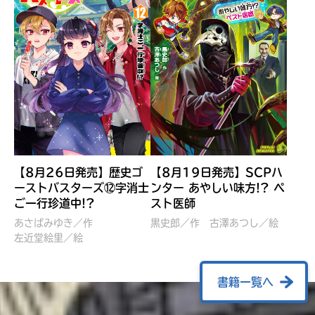
【8月26日発売】歴史ゴ
【8月19日発売】SCPハ
ーストバスターズ⑫字消士
ンター あやしい味方!? ペ
ご一行珍道中!?
スト医師
ぼくたちのマインクラフト
レッツゴー！まいぜんシス
冒険記 エンチャント剣
ターズ とつぜん、王様に
あさばみゆき／作
黒史郎／作
古澤あつし／絵
VS暴走モブ
左近堂絵里／絵
なってしまった結果！？
【7月8日発売】
針とら／作
五味まちと／絵
Ｍｉｎｅｃｒａｆｔカップ運
石崎洋司／文
書籍一覧へ
営委員会／協力
佐久間さのすけ／絵