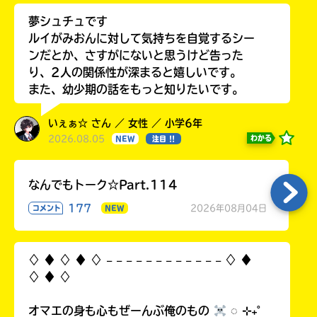
夢シュチュです
ルイがみおんに対して気持ちを自覚するシー
ンだとか、さすがにないと思うけど告った
り、2人の関係性が深まると嬉しいです。
また、幼少期の話をもっと知りたいです。
いぇぁ☆ さん ／ 女性 ／ 小学6年
2026.08.05
わかる
NEW
注目 !!
なんでもトーク☆Part.114
177
2026年08月04日
コメント
NEW
♢ ♦︎ ♢ ♦︎ ♢ 𓐄 𓐄 𓐄 𓐄 𓐄 𓐄 𓐄 𓐄 𓐄 𓐄 𓐄 𓐄 ♢ ♦︎
♢ ♦︎ ♢
オマエの身も心もぜーんぶ俺のもの
◌ ⊹₊˚