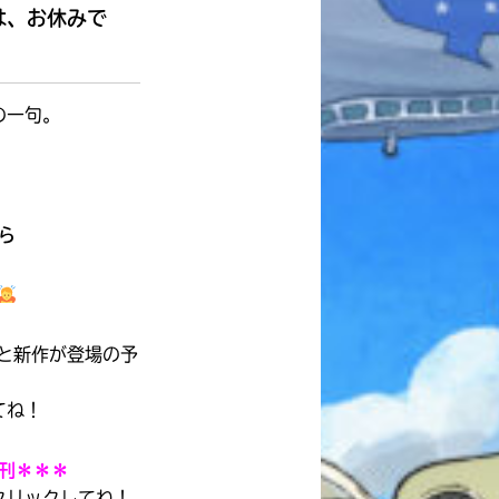
本を飛び出して
は、お休みで
みんなとおしゃべり
できる掲示板
の一句。
ら
と新作が登場の予
てね！
キミノラジオ配信中！
刊＊＊＊
いろんな動画が
見られる
クリックしてね！