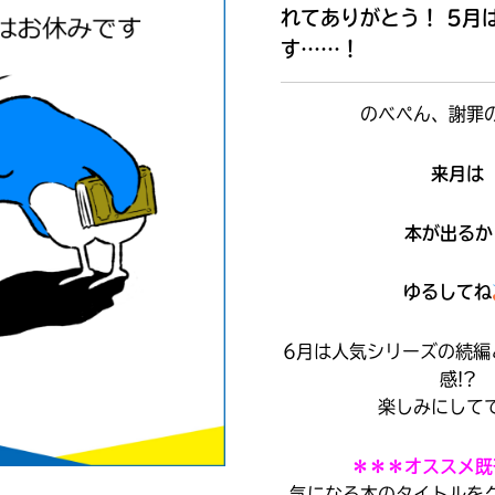
れてありがとう！ 5月
す……！
読みたい本が
見つかる
のべぺん、謝罪
来月は
本が出るか
ゆるしてね
6月は人気シリーズの続編
感!?
楽しみにして
大人気
＊＊＊オススメ既
シリーズに
出会える
気になる本のタイトルを