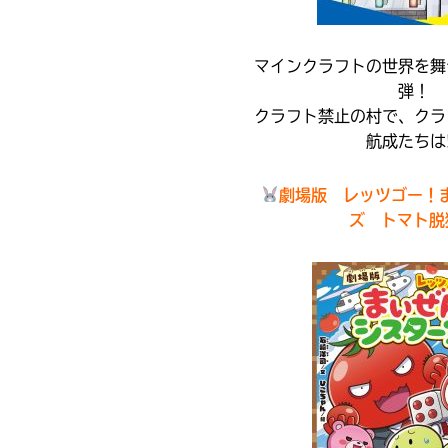
直
国
接
屋
移
書
マインクラフトの世界を舞
動
店
弾！
で
クラフト禁止の村で、クラ
き
ま
航成たちは
す。
三
そ
省
劇場版 レッツゴー！
れ
堂
以
ズ トマト脱
書
外
店
の
電
子
書
TSUTAYA
籍
ス
ト
東
ア
に
山
つ
堂