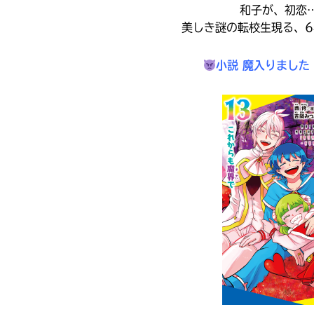
た
オフィシャルアカウント
和子が、初恋…
籍
ラ
書
の
美しき謎の転校生現る、6
ー
店
価
は
が
格
書
あ
小説 魔入りました
は、
籍
Loading
.
.
.
る
各
の
の
電
紹
で、
子
介
書
も
SNSでシェアする
ペ
籍
う
ー
ス
一
ジ
ト
に
度
い
ア
直
確
い
に
接
え
認
て
移
し
ご
動
て
確
で
み
認
き
く
て
ま
だ
ね
す。
さ
い。