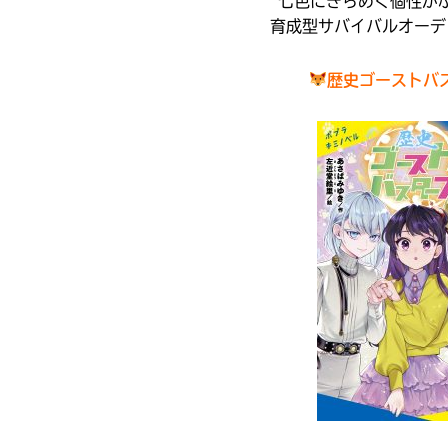
七色にきらめく個性が
の
ン
電
育成型サバイバルオーデ
ク
子
か
書
ら、
歴史ゴーストバ
籍
書
を
店
扱
の
っ
在
て
庫
い
が
な
検
い
索
場
キーワードから探す
で
合
き
が
ま
ご
す。
ざ
入
い
＊
力
ま
印
内
す。
の
容
電
つ
に
子
い
書
エ