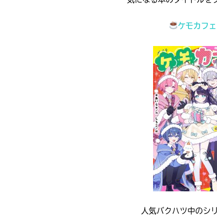
ケモカフェ
購
電
入
子
の
書
ご
籍
案
購
内
入
の
みんなの絵が
ご
見られる
ギャラリー
案
人気バクハツ中のシリ
書