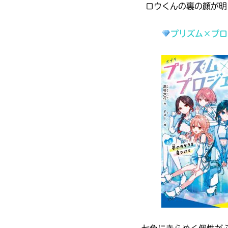
内
ロウくんの裏の顔が明
店
プリズム×プロ
全
国
電
の
子
書
書
店
籍
で
ス
お
ト
求
ア
め
に
い
よ
た
り
だ
ま
け
し
ま
て
す。
は、
下
こ
書店に届いた
記
みんなからのお手紙が
の
の
読める
本
リ