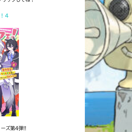
！４
自分だけの
本だなが作れる！
ーズ第4弾!!