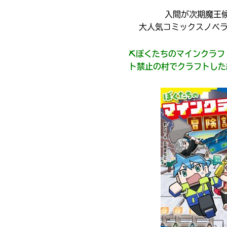
旭
戻る
＊
屋
印
入間が次期魔王
書
の
大人気コミックスノベラ
つ
店
い
⛏ぼくたちのマインクラフ
た
電
ト禁止の村でクラフトした
大
子
垣
書
書
籍
ス
店
ト
ア
は
勝
書
木
籍
書
の
紹
店
介
ペ
ー
紀
ジ
伊
に