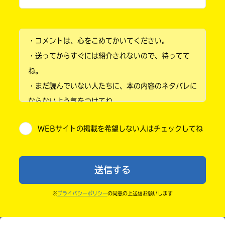
Search
各
小学1年
電
＊
子
書
・コメントは、心をこめてかいてください。
小学2年
籍
・送ってからすぐには紹介されないので、待ってて
有
ス
小学3年
隣
ト
ね。
堂
ア
・まだ読んでいない人たちに、本の内容のネタバレに
小学4年
の
＊
検
ならないよう気をつけてね。
小学5年
索
・キャンペーン開催中は、投稿した後の画面にバナー
機
リ
WEBサイトの掲載を希望しない人はチェックしてね
能
が出るので、そこから応募してね。
小学6年
ラ
を
・ポプラ社の宣伝物で紹介させてもらうことがある
ィ
ご
中学1年
利
ア
よ。
送信する
用
ブ
・かき終えたら、人を傷つけていたり、個人情報をか
中学2年
く
ル
だ
きこんでいたり、字がまちがっていたりしないか、読
※
プライバシーポリシー
の同意の上送信お願いします
＊
中学3年
さ
みなおしてみてね。
い。
高校生以上