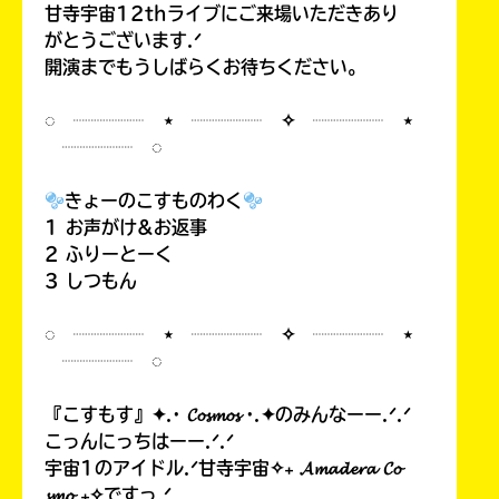
甘寺宇宙12thライブにご来場いただきあり
がとうございます.ᐟ
開演までもうしばらくお待ちください。
◌ ┈┈┈┈ ⋆ ┈┈┈┈ ✧ ┈┈┈┈ ⋆
┈┈┈┈ ◌
きょーのこすものわく
1 お声がけ&お返事
2 ふりーとーく
3 しつもん
◌ ┈┈┈┈ ⋆ ┈┈┈┈ ✧ ┈┈┈┈ ⋆
┈┈┈┈ ◌
『こすもす』✦.· 𝓒𝓸𝓼𝓶𝓸𝓼 ·.✦のみんなーー.ᐟ.ᐟ
こっんにっちはーー.ᐟ.ᐟ
宇宙1のアイドル.ᐟ甘寺宇宙✧₊ 𝓐𝓶𝓪𝓭𝓮𝓻𝓪 𝓒𝓸
𝓼𝓶𝓸 ₊✧ですっ.ᐟ