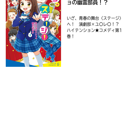
ョの幽霊部員！？
介
ペ
ー
いざ、青春の舞台〈ステージ〉
ジ
へ！ 演劇部×ユ〇レ〇！？
に
Loading
.
.
.
ハイテンション★コメディ第1
直
巻！
セ
接
ブ
移
動
ン
で
ネ
き
ッ
ま
ト
す。
シ
そ
ョ
れ
ッ
以
入
ピ
外
力
ン
の
内
ネ
グ
ッ
容
ト
に
書
エ