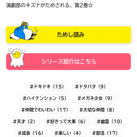
演劇部のキズナがためされる、第2巻☆
ためし読み
シリーズ紹介はこちら
#ドキドキ（15）
#ドタバタ（9）
#ハイテンション（5）
#メガネ少女（9）
大人気
シリーズに
#仲間でわいわい（17）
#大切な仲間（8）
出会える
#天才（2）
#好きって大事（6）
#幽霊（10）
#成長（16）
#楽しい（4）
#部活（17）