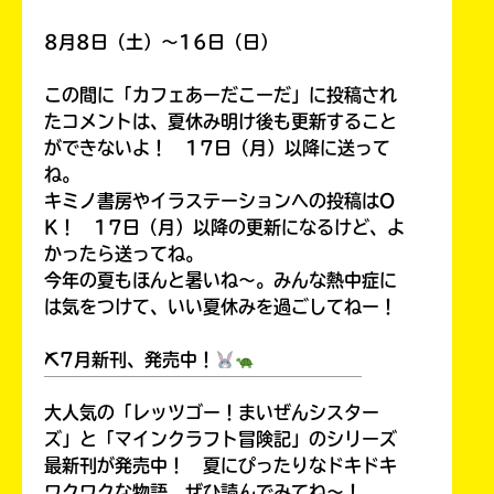
Rakuten
hon
kobo
8月8日（土）～16日（日）
この間に「カフェあーだこーだ」に投稿され
たコメントは、夏休み明け後も更新すること
ができないよ！ 17日（月）以降に送って
紀
ね。
伊
Reader
キミノ書房やイラステーションへの投稿はO
國
Store
屋
K！ 17日（月）以降の更新になるけど、よ
書
かったら送ってね。
店
今年の夏もほんと暑いね～。みんな熱中症に
は気をつけて、いい夏休みを過ごしてねー！
⛏7月新刊、発売中！
￣￣￣￣￣￣￣￣￣￣￣￣￣￣￣￣￣￣
セ
大人気の「レッツゴー！まいぜんシスター
ブ
ズ」と「マインクラフト冒険記」のシリーズ
ン
最新刊が発売中！ 夏にぴったりなドキドキ
ネ
ワクワクな物語、ぜひ読んでみてね～！