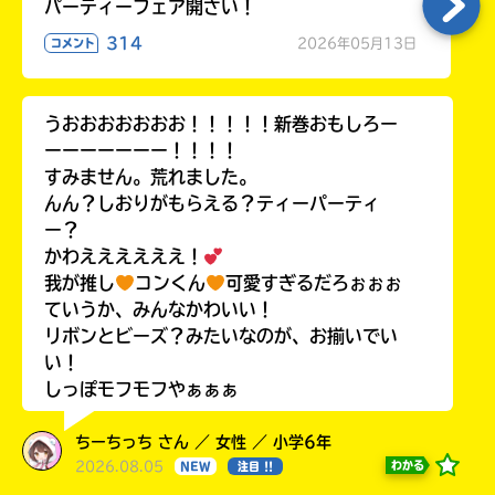
パーティーフェア開さい！
314
2026年05月13日
コメント
うおおおおおおお！！！！！新巻おもしろー
ーーーーーーー！！！！
すみません。荒れました。
んん？しおりがもらえる？ティーパーティ
ー？
かわええええええ！
我が推し
コンくん
可愛すぎるだろぉぉぉ
ていうか、みんなかわいい！
リボンとビーズ？みたいなのが、お揃いでい
い！
しっぽモフモフやぁぁぁ
ちーちっち さん ／ 女性 ／ 小学6年
2026.08.05
わかる
NEW
注目 !!