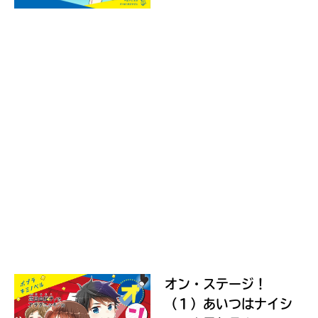
Kinoppy
認
く
だ
さ
い。
＊
Amazon
印
の
つ
い
た
ネ
ッ
コ
ト
ミ
書
ッ
店
ク
は
シ
書
ー
オン・ステージ！
籍
モ
の
（１）あいつはナイシ
ア
紹