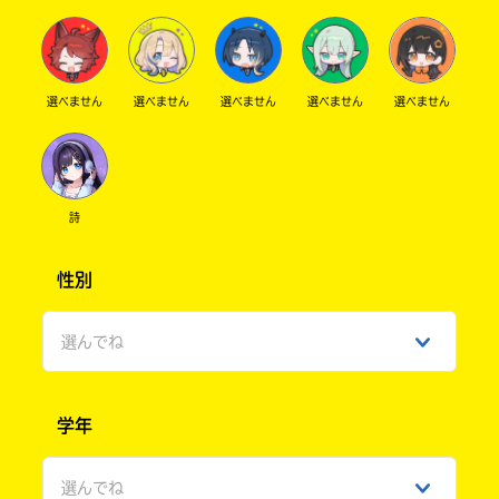
で
店
き
ま
す。
そ
三
選べません
選べません
選べません
選べません
選べません
れ
省
以
堂
外
書
の
店
電
詩
子
書
籍
性別
TSUTAYA
ス
ト
選んでね
ア
東
に
山
つ
男性
き
堂
学年
ま
女性
し
て
選んでね
Book
ひみつ
は、