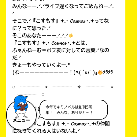
みんなーー.ᐟ.ᐟライブ遅くなってごめんねー.ᐟ.
ᐟ
そこで.ᐟ『こすもす』✦.· 𝓒𝓸𝓼𝓶𝓸𝓼 ·.✦ってな
に？って思った.ᐟ
そこのあなたーーー.ᐟ.ᐟ.ᐟ
『こすもす』✦.· 𝓒𝓸𝓼𝓶𝓸𝓼 ·.✦とは、
ふぁんねーむ＝ポプ友に対しての言葉.ᐟなの
だ.ᐟ
きょーもやっていくよー.ᐣ
(わーーーーーーーーーー！)٩( 'ω' )و
ﾒﾗﾒﾗ
◌ ┈┈┈┈ ⋆ ┈┈┈┈ ✧ ┈┈┈┈ ⋆
┈┈┈┈ ◌
今年でキミノベルは創刊5周
お声がけ&お返事
年！ みんな、ありがと～！
メニュー
きょーは『こすもす』✦.· 𝓒𝓸𝓼𝓶𝓸𝓼 ·.✦の仲間
になってくれる人はいないよ.ᐟ