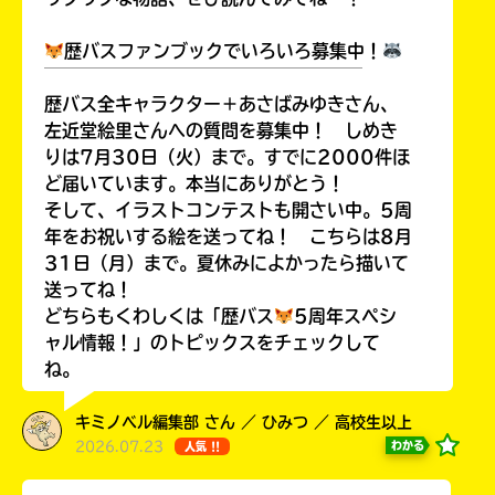
ッ
ト
歴バスファンブックでいろいろ募集中！
シ
￣￣￣￣￣￣￣￣￣￣￣￣￣￣￣￣￣￣
ョ
歴バス全キャラクター＋あさばみゆきさん、
ッ
左近堂絵里さんへの質問を募集中！ しめき
ピ
りは7月30日（火）まで。すでに2000件ほ
ン
ど届いています。本当にありがとう！
グ
そして、イラストコンテストも開さい中。5周
年をお祝いする絵を送ってね！ こちらは8月
31日（月）まで。夏休みによかったら描いて
送ってね！
TSUTAYA
どちらもくわしくは「歴バス
5周年スペシ
オンライン
ャル情報！」のトピックスをチェックして
ショッピン
ね。
グ
キミノベル編集部 さん ／ ひみつ ／ 高校生以上
2026.07.23
わかる
人気 !!