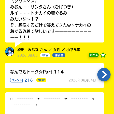
〈クリスマス〉
みおん……サンタさん（ひげつき）
ルイ………トナカイの着ぐるみ
みたいな〜！？
そ、想像するだけで笑えてきたwトナカイの
着ぐるみ着て欲しいですーーーーーーーーー
ーー！！！
歌田 みなな さん ／ 女性 ／ 小学5年
2026.08.06
わかる
NEW
注目 !!
なんでもトーク☆Part.114
216
2026年08月04日
コメント
NEW
◌ ┈┈┈┈ ⋆ ┈┈┈┈ ✧ ┈┈┈┈ ⋆
┈┈┈┈ ◌