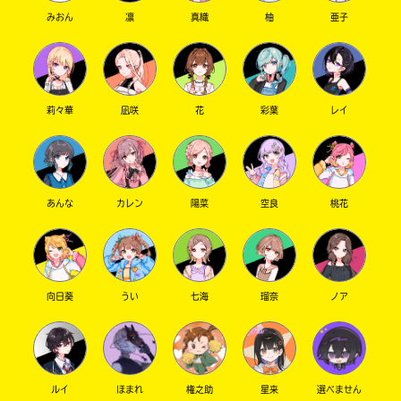
た
みおん
凛
真織
柚
亜子
電
子
大
書
垣
籍
書
ス
莉々華
凪咲
花
彩葉
レイ
ト
店
ア
は
書
勝
籍
あんな
カレン
陽菜
空良
桃花
木
の
書
紹
介
店
ペ
ー
向日葵
うい
七海
瑠奈
ノア
ジ
紀
に
伊
直
国
接
移
屋
動
ルイ
ほまれ
権之助
星来
選べません
書