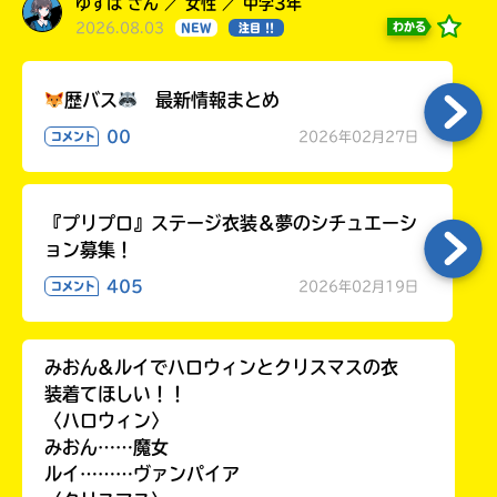
ゆずは さん ／ 女性 ／ 中学3年
2026.08.03
わかる
NEW
注目 !!
歴バス
最新情報まとめ
00
2026年02月27日
コメント
『プリプロ』ステージ衣装＆夢のシチュエーシ
ョン募集！
405
2026年02月19日
コメント
みおん&ルイでハロウィンとクリスマスの衣
装着てほしい！！
〈ハロウィン〉
みおん……魔女
ルイ………ヴァンパイア