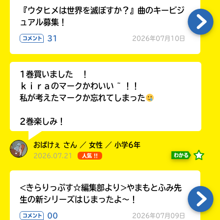
『ウタヒメは世界を滅ぼすか？』曲のキービジ
honto
ュアル募集！
31
2026年07月10日
コメント
Honya
1巻買いました ！
Club
ｋｉｒａのマークかわいい ~ ！！
私が考えたマークか忘れてしまった
2巻楽しみ！
yodobashi
おばけぇ さん ／ 女性 ／ 小学6年
2026.07.21
わかる
人気 !!
<きらりっぷす☆編集部より>やまもとふみ先
楽
生の新シリーズはじまったよ～！
天
00
2026年07月09日
コメント
ブ