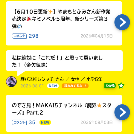
【6月10日更新
】やまもとふみさん新作発
売決定
キミノベル５周年、新シリーズ第３
弾
298
2026年04月15日
コメント
私は絶対に「これだ！」と思って買いまし
た！（金欠気味）
歴バス推しシャチ さん ／ 女性 ／ 小学5年
2026.08.01
わかる
NEW
読まれてるよ !!
のぞき見！MAKAI5チャンネル『魔界
スタ
ーズ』Part.2
35
2026年08月03日
コメント
NEW