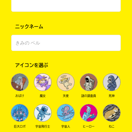
わーい！楽しんでくれてよかった～！
みふです
オン・ステージ，1巻すべてため
ニックネーム
し読みでハマったので，勢いで2巻も購入♪とっ
ても面白くて，すぐに読み終わっちゃいました
応援しています
みふ さん ／ 女性 ／ 小学6年
購
電
2021.09.17
わかる
注目 !!
アイコンを選ぶ
このマチのことを
入
子
もっと知りたい
の
書
キミに
わー、ありがとう！ こんど、感想も聞かせてね！
ご
籍
案
購
内
入
おばけ
魔女
天使
謎の調査員
死神
の
ご
なんとあのアサダニッキ先生と高田由紀子先生
書
案
がコラボ！
店
内
これはもう読むしかないですね！
全
巨大ロボ
宇宙飛行士
宇宙人
ヒーロー
ねこ
国