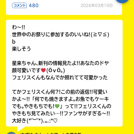
480
2026年03月10日
コメント
わ〜!!
世界中のお祭りに参加するのいいね!(≧∇≦)
b
楽しそう
星来ちゃん､新刊の情報見たよ!!あなたのドヤ
顔可愛いです
(ӦｖӦ｡)
フェリスくんもなんでか照れてて可愛かった
てかフェリスくん何?!この前の返信!!可愛い
かよ〜!!「何でも焼きますよ｡お魚でもケーキ
でも｡やきもちでも!
」って!!フェリスくんの
やきもち見てみたい…!!ファンサがすぎる〜!!
大好き(*˘︶˘*).｡.:*♡