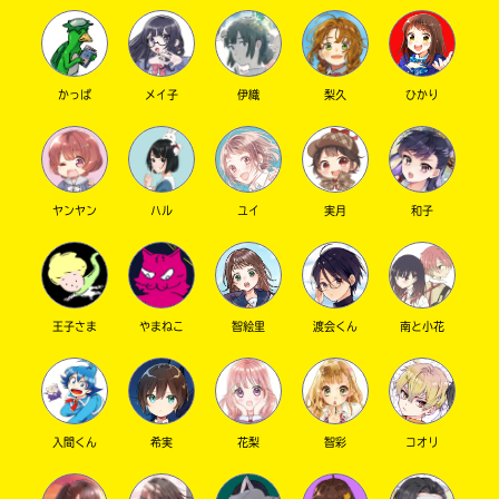
ティッシュボックスカバー さん ／ 女性 ／ 小学6年
電
の
2021.09.13
わかる
注目 !!
子
書
書
店
ありがとう！ 読むしかないよ～！
籍
で
かっぱ
メイ子
伊織
梨久
ひかり
キーワードから探す
ス
お
ト
求
ア
め
に
い
よ
た
ヤンヤン
ハル
ユイ
実月
和子
り
だ
ま
け
し
ま
て
す。
は、
下
オフィシャルアカウント
王子さま
やまねこ
智絵里
渡会くん
南と小花
こ
記
の
の
本
リ
の
ン
電
ク
入間くん
希実
花梨
智彩
コオリ
子
か
SNSでシェアする
書
ら、
籍
書