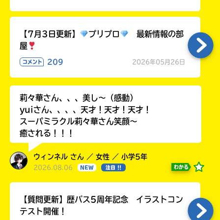
ッ
ク
ス
【7月3日更新】
プリプロ
最新情報の部
屋
209
2026年05月26日
コメント
HMV&BOOKS
莉々華さん、、、美し〜（感動）
online
yuiさん、、、、天才！天才！天才！
スーパミラクル莉々華さん笑顔〜
癒される！！！
ウィンネル さん ／ 女性 ／ 小学5年
2026.08.06
わかる
NEW
注目 !!
【質問更新】歴バス5周年記念 イラストコン
テスト開催！