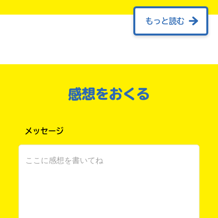
もっと読む
こんにちは！めいめいです！
「オン・ステージ！」，2巻も買って，読みまし
た！
もー，おもしろすぎっ
( ＾∀＾)
ハラハラドキドキするところがいっぱいありま
感想をおくる
した！
高田由紀子先生が書く，「オン・ステージ！」
の話，おもしろくてドキドキして，大好きです
書店に届いた
メッセージ
っ！
みんなからのお手紙が
読める
アサダニッキ先生の描く，ひかりたちの絵が可
愛くて，大好きです！
3巻，絶対買って読みますね！
めいめい さん ／ 女性 ／ 小学5年
2021.09.19
わかる
注目 !!