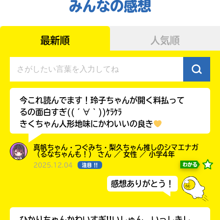
みんなの感想
最新順
人気順
今これ読んでます！玲子ちゃんが開く料払って
るの面白すぎ((´∀｀))ｹﾗｹﾗ
きくちゃん人形地味にかわいいの良き
みんなの絵が
真帆ちゃん・つぐみち・梨久ちゃん推しのシマエナガ
見られる
（るなちゃんも！） さん ／ 女性 ／ 小学4年
ギャラリー
2025.12.04
わかる
注目 !!
感想ありがとう！
ひかりちゃんかわいすぎ!!いしゅん、いっしきし