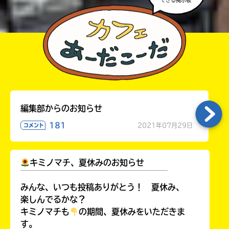
できる掲示板
る
く
パ
だ
ス
さ
い。
BookLive!
kodo-
mall
編集部からのお知らせ
181
2021年07月29日
コメント
honto
キミノマチ、夏休みのお知らせ
Amazon
￣￣￣￣￣￣￣￣￣￣￣￣￣￣￣￣￣￣
みんな、いつも投稿ありがとう！ 夏休み、
楽しんでるかな？
キミノマチも
の期間、夏休みをいただきま
す。
e-