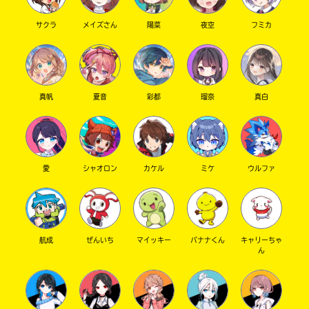
は、
籍
各
の
サクラ
メイズさん
陽菜
夜空
フミカ
電
紹
子
介
書
ペ
籍
ー
ス
ジ
真帆
夏音
彩都
瑠奈
真白
ト
に
ア
直
に
接
て
移
ご
動
確
で
愛
シャオロン
カケル
ミケ
ウルファ
認
き
く
ま
だ
す。
さ
い。
航成
ぜんいち
マイッキー
バナナくん
キャリーちゃ
＊
ん
旭
印
屋
の
書
つ
店
い