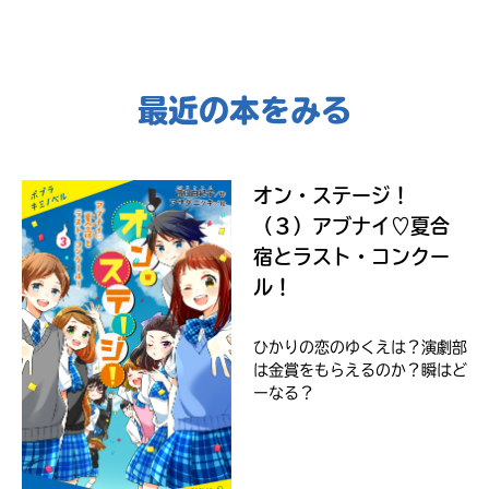
ネ
ッ
ト
書
店
最近の本をみる
ebook
japan
購
入
方
オン・ステージ！
法
（３）アブナイ♡夏合
の
詳
宿とラスト・コンクー
細
COCORO
ル！
は、
BOOKS
各
店
ひかりの恋のゆくえは？演劇部
の
は金賞をもらえるのか？瞬はど
サ
ーなる？
イ
ト
で
紀伊國屋
ご
書店
確