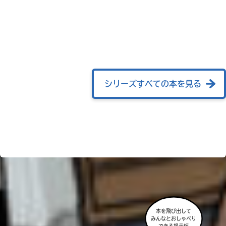
店
ラ
に
ー
つ
が
ｄ
き
あ
ま
ブ
る
し
ッ
て
の
ク
は、
で、
各
シリーズすべての本を見る
も
ネ
う
ッ
一
ト
度
書
い
確
い
店
BOOK☆WALKER
え
認
の
検
し
索
て
機
み
能
て
を
ね
ブ
ご
本を飛び出して
ッ
利
みんなとおしゃべり
戻
用
ク