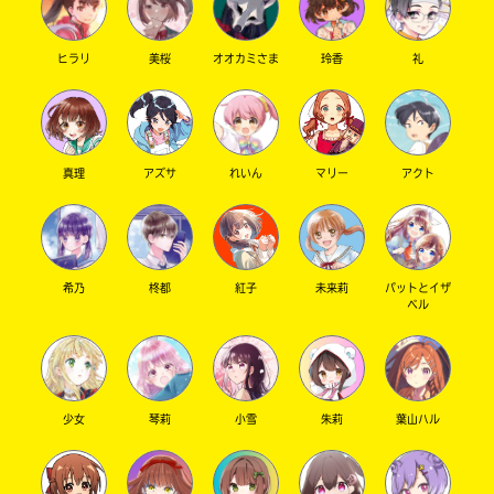
を
店
扱
の
っ
在
ヒラリ
美桜
オオカミさま
玲香
礼
て
庫
い
が
な
検
い
索
場
で
真理
アズサ
れいん
マリー
アクト
合
き
が
ま
ご
す。
ざ
い
＊
希乃
柊都
紅子
未来莉
パットとイザ
ま
印
ベル
す。
の
電
つ
子
い
書
た
籍
書
少女
琴莉
小雪
朱莉
葉山ハル
の
店
価
は
格
書