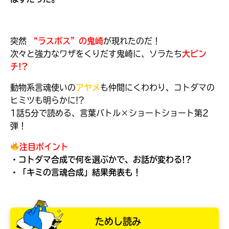
突然
“ラスボス”の鬼崎
が現れたのだ！
次々と強力なワザをくりだす鬼崎に、ソラたち
大ピン
チ!?
動物系言魂使いの
アヤメ
も仲間にくわわり、コトダマの
ヒミツも明らかに!?
1話5分で読める、言葉バトル×ショートショート第2
弾！
注目ポイント
・コトダマ合成で何を選ぶかで、お話が変わる!?
大人気
・「キミの言魂合成」結果発表も！
シリーズに
出会える
ためし読み