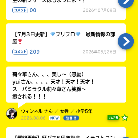
生の新シリーズはじまったよ～！
00
2026年07月09日
コメント
【7月3日更新】
プリプロ
最新情報の部
HMV&BOOKS
屋
online
209
2026年05月26日
コメント
莉々華さん、、、美し〜（感動）
yuiさん、、、、天才！天才！天才！
スーパミラクル莉々華さん笑顔〜
癒される！！！
ウィンネル さん ／ 女性 ／ 小学5年
2026.08.06
わかる
NEW
注目 !!