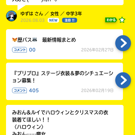
ゆずは さん ／ 女性 ／ 中学3年
2026.08.03
わかる
NEW
注目 !!
歴バス
最新情報まとめ
00
2026年02月27日
コメント
『プリプロ』ステージ衣装＆夢のシチュエーシ
ョン募集！
405
2026年02月19日
コメント
みおん&ルイでハロウィンとクリスマスの衣
装着てほしい！！
〈ハロウィン〉
みおん……魔女