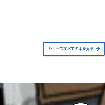
ラ
ま
ー
し
て
が
ｄ
は、
あ
ブ
各
る
ッ
ネ
の
ク
ッ
で、
ト
も
書
う
店
シリーズすべての本を見る
一
の
検
度
い
索
確
い
BOOK☆WALKER
え
機
認
能
し
を
て
ご
み
利
て
用
ね
く
ブ
だ
ッ
さ
戻
ク