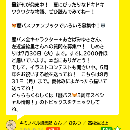
ョ
最新刊が発売中！ 夏にぴったりなドキドキ
ッ
ワクワクな物語、ぜひ読んでみてね～！
ピ
ン
歴バスファンブックでいろいろ募集中！
グ
￣￣￣￣￣￣￣￣￣￣￣￣￣￣￣￣￣￣
歴バス全キャラクター＋あさばみゆきさん、
左近堂絵里さんへの質問を募集中！ しめき
りは7月30日（火）まで。すでに2000件ほ
ど届いています。本当にありがとう！
TSUTAYA
そして、イラストコンテストも開さい中。5周
オンライン
年をお祝いする絵を送ってね！ こちらは8月
ショッピン
31日（月）まで。夏休みによかったら描いて
グ
送ってね！
どちらもくわしくは「歴バス
5周年スペシ
ャル情報！」のトピックスをチェックして
ね。
honto
キミノベル編集部 さん ／ ひみつ ／ 高校生以上
2026.07.23
わかる
人気 !!