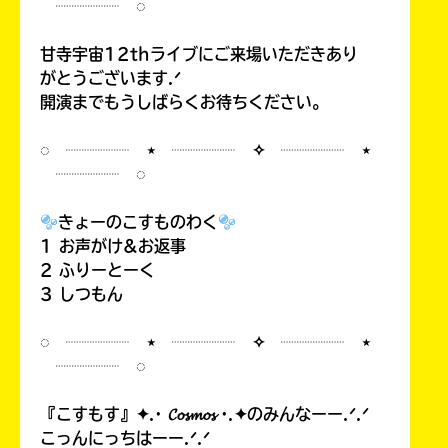
┈┈┈┈ ◌
甘寺宇宙12thライブにご来場いただきあり
がとうございます.ᐟ
開演までもうしばらくお待ちください。
◌ ┈┈┈┈ ⋆ ┈┈┈┈ ✧ ┈┈┈┈ ⋆
┈┈┈┈ ◌
きょーのこすものわく
1 お声がけ&お返事
2 ふりーとーく
3 しつもん
◌ ┈┈┈┈ ⋆ ┈┈┈┈ ✧ ┈┈┈┈ ⋆
┈┈┈┈ ◌
『こすもす』✦.· 𝓒𝓸𝓼𝓶𝓸𝓼 ·.✦のみんなーー.ᐟ.ᐟ
こっんにっちはーー.ᐟ.ᐟ