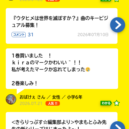
『ウタヒメは世界を滅ぼすか？』曲のキービジ
Honya
ュアル募集！
Club
31
2026年07月10日
コメント
1巻買いました ！
yodobashi
ｋｉｒａのマークかわいい ~ ！！
私が考えたマークか忘れてしまった
2巻楽しみ！
楽
おばけぇ さん ／ 女性 ／ 小学6年
天
2026.07.21
わかる
人気 !!
ブ
ッ
ク
<きらりっぷす☆編集部より>やまもとふみ先
ス