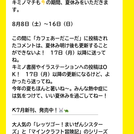
Rakuten
キミノマチも
の期間、夏休みをいただきま
kobo
す。
紀
8月8日（土）～16日（日）
伊
國
この間に「カフェあーだこーだ」に投稿され
屋
たコメントは、夏休み明け後も更新すること
書
Reader
ができないよ！ 17日（月）以降に送って
店
Store
ね。
キミノ書房やイラステーションへの投稿はO
K！ 17日（月）以降の更新になるけど、よ
かったら送ってね。
今年の夏もほんと暑いね～。みんな熱中症に
セ
は気をつけて、いい夏休みを過ごしてねー！
ブ
ン
⛏7月新刊、発売中！
ネ
ッ
￣￣￣￣￣￣￣￣￣￣￣￣￣￣￣￣￣￣
ト
大人気の「レッツゴー！まいぜんシスター
シ
ズ」と「マインクラフト冒険記」のシリーズ