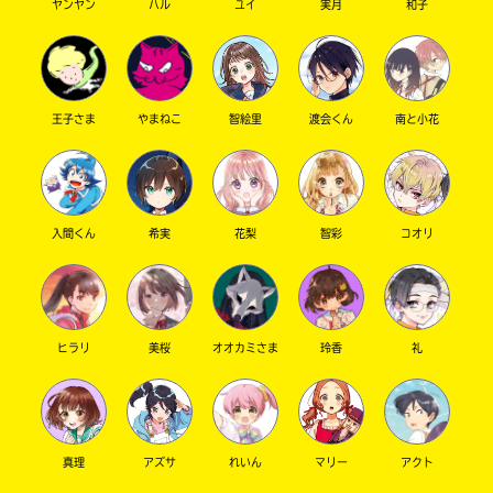
は、
籍
ヤンヤン
ハル
ユイ
実月
和子
各
の
電
紹
子
介
書
ペ
籍
ー
王子さま
やまねこ
智絵里
渡会くん
南と小花
ス
ジ
ト
に
ア
直
に
接
て
移
入間くん
希実
花梨
智彩
コオリ
ご
動
確
で
認
き
く
ま
だ
す。
ヒラリ
美桜
オオカミさま
玲香
礼
さ
い。
＊
旭
印
屋
の
書
真理
アズサ
れいん
マリー
アクト
つ
店
い