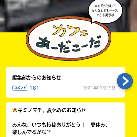
る
い。
本を飛び出して
パ
みんなとおしゃべり
できる掲示板
ス
kodo-
mall
BookLive!
編集部からのお知らせ
Amazon
181
2021年07月29日
コメント
honto
キミノマチ、夏休みのお知らせ
e-
￣￣￣￣￣￣￣￣￣￣￣￣￣￣￣￣￣￣
hon
みんな、いつも投稿ありがとう！ 夏休み、
楽しんでるかな？