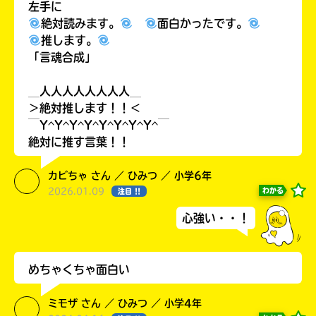
左手に
絶対読みます。
面白かったです。
推します。
「言魂合成」
＿人人人人人人人人＿
＞絶対推します！！＜
￣Y^Y^Y^Y^Y^Y^Y^Y^￣
絶対に推す言葉！！
カビちゃ さん ／ ひみつ ／ 小学6年
書店に届いた
2026.01.09
わかる
注目 !!
みんなからのお手紙が
読める
心強い・・！
めちゃくちゃ面白い
ミモザ さん ／ ひみつ ／ 小学4年