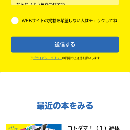
Kinoppy
さ
ならないよう気をつけてね。
い。
小学5年
・キャンペーン開催中は、投稿した後の画面にバナー
WEBサイトの掲載を希望しない人はチェックしてね
＊
が出るので、そこから応募してね。
小学6年
印
・ポプラ社の宣伝物で紹介させてもらうことがある
の
中学1年
つ
よ。
Amazon
送信する
い
・かき終えたら、人を傷つけていたり、個人情報をか
中学2年
た
ネ
きこんでいたり、字がまちがっていたりしないか、読
※
プライバシーポリシー
の同意の上送信お願いします
ッ
中学3年
みなおしてみてね。
ト
書
高校生以上
店
コ
は
ミ
書
ッ
籍
ク
の
最近の本をみる
シ
紹
介
ー
ペ
モ
ー
コトダマ！（１）絶体
ア