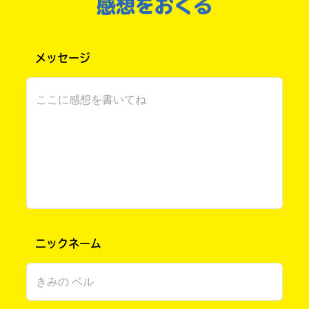
楽しみにしてて！
感想をおくる
電
の
子
書
書
店
三巻はかっこよくて、例えば、竜の弓とか2巻で
籍
で
メッセージ
キーワードから探す
あった呼吸する注射器みたいなものがあったら
ス
お
ト
求
この先も読みます。(絶対)
ア
め
に
い
こう さん ／ 男性 ／ 小学3年
よ
た
2022.11.21
わかる
注目 !!
り
だ
ま
け
ありがとう！（メモメモ～～！）
し
ま
て
す。
は、
下
オフィシャルアカウント
こ
記
面白い面白い面白い面白い面白い面白い面白い
の
の
面白い面白い面白い面白い面白い面白い面白い
本
リ
ニックネーム
の
ン
五条悟 さん ／ ひみつ ／ 小学4年
電
ク
2022.06.08
わかる
注目 !!
子
か
SNSでシェアする
書
ら、
コメントがコトダマみたい！
籍
書