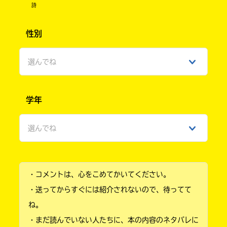
書
詩
店
購
性別
入
ebook
方
japan
法
選んでね
の
詳
男性
細
学年
は、
女性
各
店
選んでね
COCORO
の
ひみつ
BOOKS
サ
イ
小学1年
ト
で
・コメントは、心をこめてかいてください。
小学2年
ご
・送ってからすぐには紹介されないので、待ってて
確
小学3年
認
ね。
紀伊國屋
く
・まだ読んでいない人たちに、本の内容のネタバレに
書店
小学4年
だ