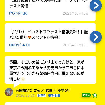
【質問更新】歴バス5周年記念 イラストコン
テスト開催！
00
2026年07月10日
コメント
【7/10 イラストコンテスト情報更新！】歴
バス5周年
スペシャル情報！
410
2026年06月16日
コメント
質問、すごい大量に送りまくったけど、家が
東京から離れてるから発売日から二日目に本
屋さんで出るから発売日当日に買えないのが
悔しい
海獣類好き さん ／ 女性 ／ 小学6年
2026.08.06
わかる
NEW
注目 !!