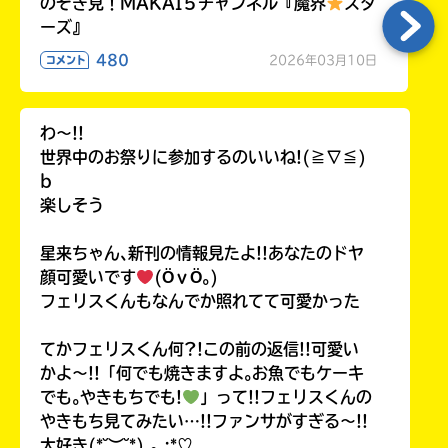
のぞき見！MAKAI５チャンネル『魔界
スタ
ーズ』
480
2026年03月10日
コメント
わ〜!!
世界中のお祭りに参加するのいいね!(≧∇≦)
b
楽しそう
星来ちゃん､新刊の情報見たよ!!あなたのドヤ
顔可愛いです
(ӦｖӦ｡)
フェリスくんもなんでか照れてて可愛かった
てかフェリスくん何?!この前の返信!!可愛い
かよ〜!!「何でも焼きますよ｡お魚でもケーキ
でも｡やきもちでも!
」って!!フェリスくんの
やきもち見てみたい…!!ファンサがすぎる〜!!
大好き(*˘︶˘*).｡.:*♡