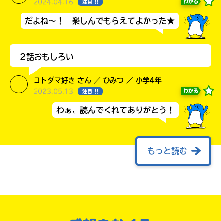
2024.04.16
わかる
注目 !!
だよね～！ 楽しんでもらえてよかった★
2話おもしろい
コトダマ好き さん ／ ひみつ ／ 小学4年
2023.05.13
わかる
注目 !!
購
電
わぁ、読んでくれてありがとう！
このマチのことを
入
子
もっと知りたい
の
書
キミに
ご
籍
案
購
もっと読む
内
入
の
コトダマ！三巻楽しみです〜
ご
書
案
瑛人 さん ／ ひみつ ／ 小学6年
店
内
2022.11.07
わかる
注目 !!
全
国