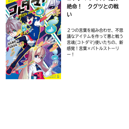
ジ
絶命！ クグツとの戦
に
直
い
接
移
Loading
.
.
.
動
２つの言葉を組み合わせ、不思
で
議なアイテムを作って悪と戦う
セ
き
言魂(コトダマ)使いたちの、新
ブ
ま
感覚！言葉×バトルストーリ
ン
す。
ー！
ネ
そ
ッ
れ
ト
以
シ
外
ョ
の
ネ
ッ
ッ
入
ピ
ト
力
ン
書
内
グ
店
容
に
に
つ
エ
き