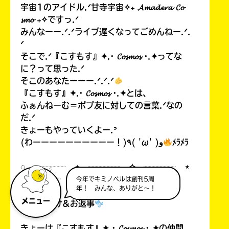
宇宙1のアイドル.ᐟ甘寺宇宙✧₊ 𝓐𝓶𝓪𝓭𝓮𝓻𝓪 𝓒𝓸
𝓼𝓶𝓸 ₊✧ですっ.ᐟ
みんなーー.ᐟ.ᐟライブ遅くなってごめんねー.ᐟ.
ᐟ
そこで.ᐟ『こすもす』✦.· 𝓒𝓸𝓼𝓶𝓸𝓼 ·.✦ってな
に？って思った.ᐟ
そこのあなたーーー.ᐟ.ᐟ.ᐟ
『こすもす』✦.· 𝓒𝓸𝓼𝓶𝓸𝓼 ·.✦とは、
ふぁんねーむ＝ポプ友に対しての言葉.ᐟなの
だ.ᐟ
きょーもやっていくよー.ᐣ
(わーーーーーーーーーー！)٩( 'ω' )و
ﾒﾗﾒﾗ
◌ ┈┈┈┈ ⋆ ┈┈┈┈ ✧ ┈┈┈┈ ⋆
┈┈┈┈ ◌
今年でキミノベルは創刊5周
年！ みんな、ありがと～！
メニュー
お声がけ&お返事
きょーは『こすもす』✦.· 𝓒𝓸𝓼𝓶𝓸𝓼 ·.✦の仲間