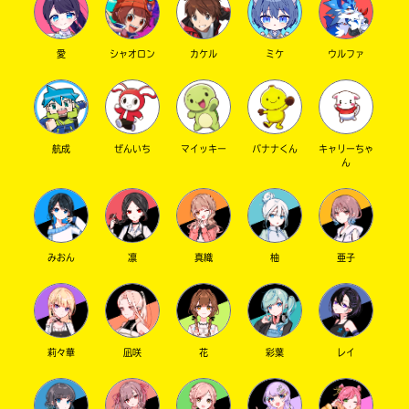
で
店
き
ま
愛
シャオロン
カケル
ミケ
ウルファ
す。
そ
三
れ
省
以
堂
外
書
航成
ぜんいち
マイッキー
バナナくん
キャリーちゃ
の
店
ん
電
子
書
籍
TSUTAYA
ス
みおん
凛
真織
柚
亜子
ト
ア
東
に
山
つ
き
堂
ま
莉々華
凪咲
花
彩葉
レイ
し
て
Book
は、