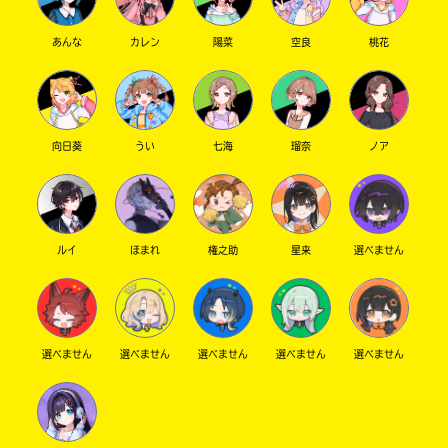
Search
各
電
あんな
カレン
陽菜
空良
桃花
子
書
有
籍
隣
ス
堂
ト
向日葵
うい
七海
瑠奈
ノア
ア
の
検
リ
索
ラ
機
ルイ
ほまれ
権之助
星来
選べません
ィ
能
ア
を
ブ
ご
利
ル
用
選べません
選べません
選べません
選べません
選べません
く
だ
ネ
さ
ッ
い。
ト