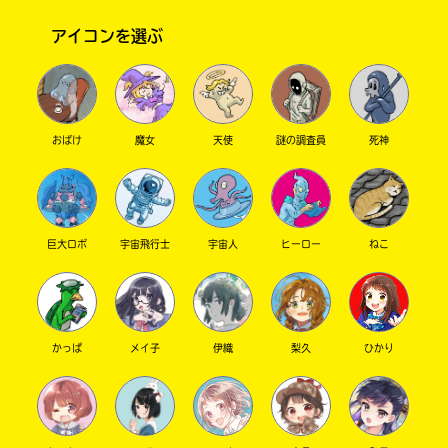
を
店
扱
の
アイコンを選ぶ
っ
在
て
庫
い
が
な
検
い
索
おばけ
魔女
天使
謎の調査員
死神
場
で
合
き
が
ま
ご
す。
ざ
巨大ロボ
宇宙飛行士
宇宙人
ヒーロー
ねこ
い
＊
ま
印
す。
の
電
つ
子
い
かっぱ
メイ子
伊織
梨久
ひかり
書
た
籍
書
の
店
価
は
格
書