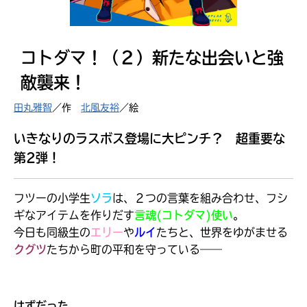
見つかる
コトダマ！（２）新たな出会いと強
敵襲来！
田丸雅智
／作
北風友裕
／絵
いきなりのラスボス登場に大ピンチ？ 超重要な
第2弾！
フツーの小学生
ソラ
は、２つの言葉を組み合わせ、フシ
ギなアイテムを作りだす
言魂(コトダマ)使い
。
今日も同級生の
エリー
や
ルイ
たちと、世界をゆがませる
クグツ
たちから町の平和を守っている――
本を飛び出して
みんなとおしゃべり
できる掲示板
はずだった。