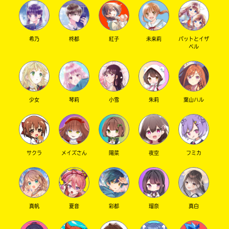
た
電
子
大
書
希乃
柊都
紅子
未来莉
パットとイザ
垣
ベル
籍
書
ス
ト
店
ア
は
書
少女
琴莉
小雪
朱莉
葉山ハル
勝
籍
木
の
書
紹
介
店
ペ
サクラ
メイズさん
陽菜
夜空
フミカ
ー
ジ
紀
に
伊
直
国
接
真帆
夏音
彩都
瑠奈
真白
移
屋
動
書