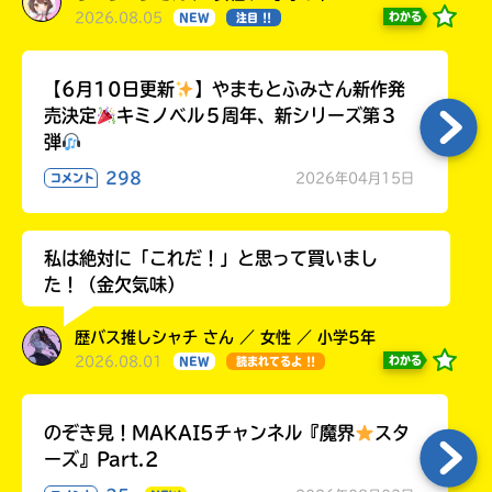
2026.08.05
わかる
NEW
注目 !!
【6月10日更新
】やまもとふみさん新作発
売決定
キミノベル５周年、新シリーズ第３
弾
298
2026年04月15日
コメント
私は絶対に「これだ！」と思って買いまし
た！（金欠気味）
歴バス推しシャチ さん ／ 女性 ／ 小学5年
2026.08.01
わかる
NEW
読まれてるよ !!
のぞき見！MAKAI5チャンネル『魔界
スタ
ーズ』Part.2