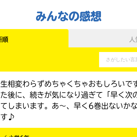
直
国
接
屋
みんなの感想
移
書
動
店
で
き
新順
人
ま
す。
三
そ
省
れ
堂
以
書
外
店
の
先生相変わらずめちゃくちゃおもしろいで
電
子
った後に、続きが気になり過ぎて「早く次
書
TSUTAYA
籍
てしまいます。あ〜、早く6巻出ないか
ス
ます♪
ト
東
ア
に
山
つ
堂