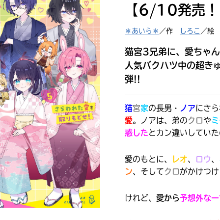
【6/10発売
読みたい本が
見つかる
＊あいら＊
／作
しろこ
／絵
猫宮3兄弟に、愛ちゃ
人気バクハツ中の超き
弾!!
猫
宮
家
の長男・
ノア
にさら
愛
。ノアは、弟の
クロ
や
ミ
惑した
とカン違いしていた
愛のもとに、
レオ
、
ロウ
、
ン
、そして
クロ
がかけつけ
けれど、
愛から
予想外な一
大人気
シリーズに
出会える