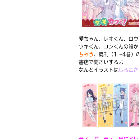
の
ン
電
ク
子
か
書
ら、
籍
書
を
店
扱
愛ちゃん、レオくん、ロウ
の
っ
在
ツキくん、コンくんの誰か
て
庫
ちゃう
、既刊（1～4巻）
い
が
書店で開さいするよ！
な
検
い
なんとイラストは
しろこさ
索
場
キーワードから探す
で
合
き
が
ま
ご
す。
ざ
入
い
＊
力
ま
印
内
す。
の
容
電
つ
に
子
い
書
エ
ティーパーティー用にドレ