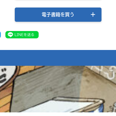
旭
戻る
＊
屋
印
書
の
電子書籍を買う
つ
店
い
た
電
大
子
垣
書
書
籍
ス
店
ト
ア
は
勝
書
木
籍
書
の
紹
店
介
ペ
ー
紀
ジ
伊
に