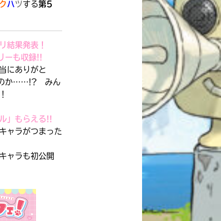
ク
ハ
ツ
する
第5
リ結果発表！
リーも収録!!
本当にありがと
のか……!? みん
！
ル」もらえる!!
キャラがつまった
キャラも初公開
自分だけの
本だなが作れる！