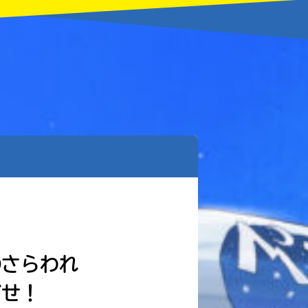
⑤さらわれ
どせ！