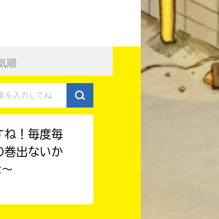
気順
すね！毎度毎
の巻出ないか
な〜