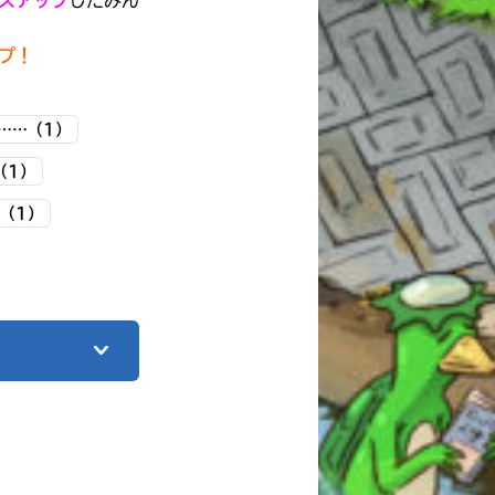
プ！
……（1）
（1）
（1）