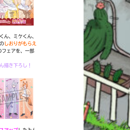
くん、ミケくん、
の
しおりがもらえ
のフェアを、一部
ん描き下ろし！
スアップ
したみん