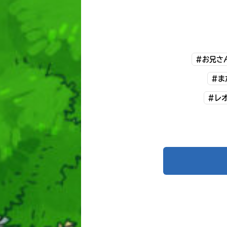
#お兄さん
#ま
#レ