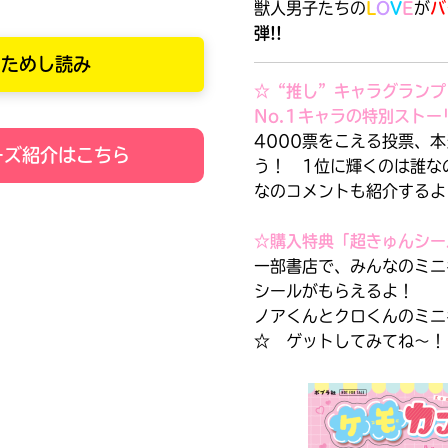
獣人男子たちの
L
O
V
E
が
バ
弾!!
ためし読み
☆“推し”キャラグランプ
No.1キャラの特別ストー
4000票をこえる投票、
ーズ紹介はこちら
う！ 1位に輝くのは誰な
なのコメントも紹介するよ
購
電
入
子
☆購入特典「超きゅんシー
の
書
一部書店で、みんなのミニ
ご
籍
シールがもらえるよ！
案
購
ノアくんとクロくんのミニ
☆ ゲットしてみてね～！
内
入
の
みんなの絵が
ご
見られる
ギャラリー
案
書