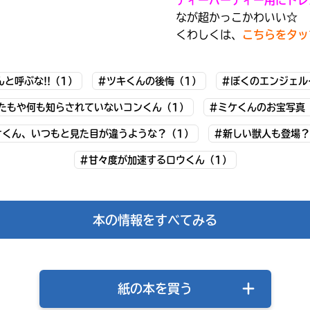
た
オフィシャルアカウント
籍
ラ
書
なが超かっこかわいい☆
の
ー
店
くわしくは、
こちらをタッ
価
は
が
格
書
あ
は、
籍
Loading
.
.
.
る
各
と呼ぶな!!（1）
#ツキくんの後悔（1）
#ぼくのエンジェル
の
の
電
紹
で、
子
たもや何も知らされていないコンくん（1）
#ミケくんのお宝写真
介
書
も
SNSでシェアする
ペ
オくん、いつもと見た目が違うような？（1）
#新しい獣人も登場？
籍
う
ー
ス
一
ジ
#甘々度が加速するロウくん（1）
ト
に
度
い
ア
直
確
い
に
接
え
認
て
移
し
ご
本の情報をすべてみる
動
て
確
で
み
認
き
く
て
ま
だ
ね
す。
さ
紙の本を買う
い。