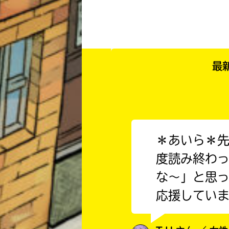
最
＊あいら＊
度読み終わ
な〜」と思っ
応援してい