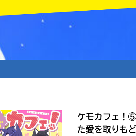
MENU
ケモカフェ！
た愛を取りも