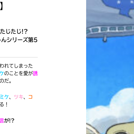
本を飛び出して
！】
みんなとおしゃべり
できる掲示板
んたじたじ!?
ゅんシリーズ第5
われてしまった
ケ
のこと
を愛が
誘
のだ。
ミケ
、
ツキ
、
コ
る！
言
が!?
キミノラジオ配信中！
いろんな動画が
見られる