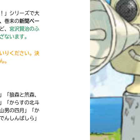
！」シリーズで大
、
巻末の
新聞ペー
ど、
宮沢賢治のふ
ざないます。
いりください。決
ん。
」「狼森と笊森、
」「からすの北斗
山男の四月」「か
でんしんばしら」
自分だけの
本だなが作れる！