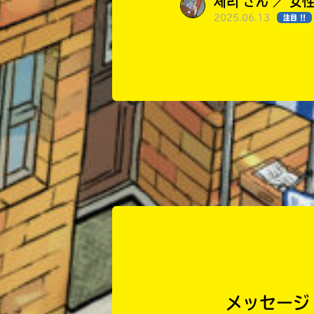
세리 さん ／ 女性
2025.06.13
注目 !!
色々と不思
세리 さん ／ 女性
2025.06.12
注目 !!
不思議とこ
メッセージ