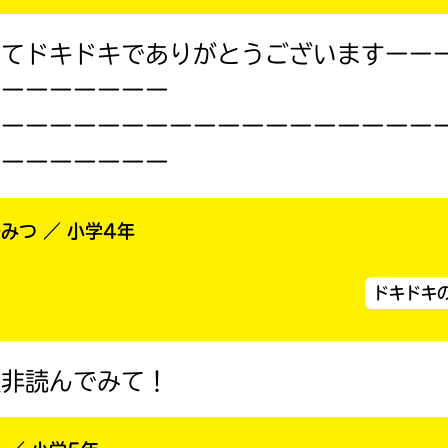
旭
戻る
＊
屋
印
書
の
くてドキドキでありがとうございますーー
つ
店
ーーーーーーーー
い
た
ーーーーーーーーーーーーーーーーーーー
電
大
子
ーーーーーーーー
垣
書
書
籍
ス
店
ト
ひみつ ／ 小学4年
ア
は
勝
書
ドキドキ
木
籍
書
の
紹
店
介
是非読んでみて！
ペ
ー
紀
ジ
伊
に