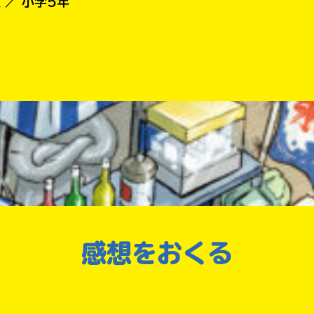
 ／ 小学5年
直
国
接
屋
移
書
動
店
で
き
ま
す。
三
そ
省
議な世界に入り込みやがて大変なことが起
れ
堂
以
書
外
店
の
 ／ 小学5年
電
子
書
TSUTAYA
大変
籍
感想をおくる
ス
ト
東
ア
の世界に入り込んでしまう、少し怖いけれ
に
山
つ
堂