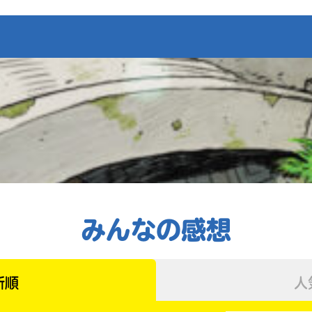
の
ン
電
ク
子
か
書
ら、
籍
書
を
店
扱
の
っ
在
て
庫
い
が
な
検
い
索
場
キーワードから探す
で
合
き
が
ま
ご
す。
みんなの感想
ざ
入
い
＊
力
ま
印
内
す。
の
容
電
新順
人
つ
に
子
い
書
エ