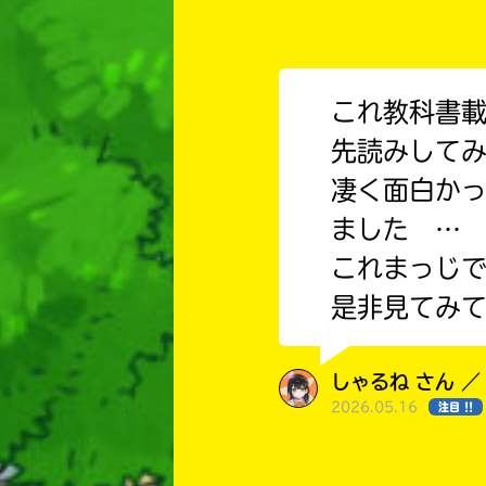
これ教科書
先読みして
凄く面白か
ました 
これまっじ
是非見てみ
しゃるね さん ／
2026.05.16
注目 !!