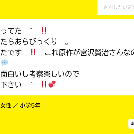
た
オフィシャルアカウント
籍
ラ
書
の
ー
店
価
は
が
格
書
あ
は、
載ってた ~
籍
Loading
.
.
.
る
各
の
の
みたらあらびっくり 。
電
紹
で、
子
介
ったです
これ原作が宮沢賢治さんな
書
も
SNSでシェアする
ペ
籍
う
ー
…
ス
一
ジ
ト
に
度
で面白いし考察楽しいので
い
ア
直
確
い
に
て下さい ~
接
え
認
て
移
し
ご
動
て
確
で
 女性 ／ 小学5年
み
認
き
く
て
ま
だ
ね
す。
さ
い。