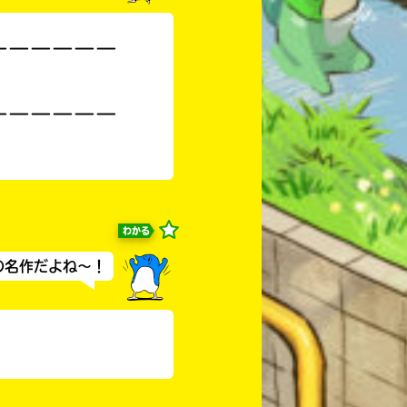
ーーーーーー
ーーーーーー
わかる
の名作だよね～！