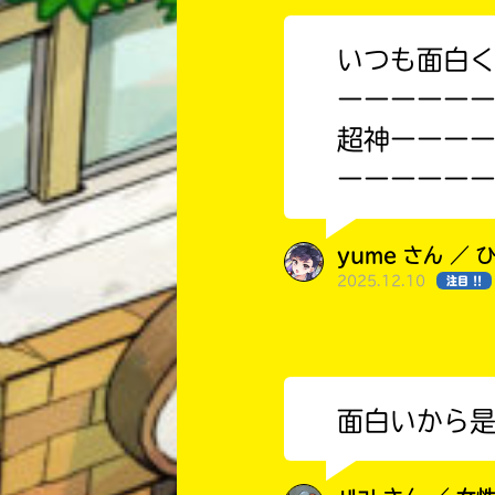
いつも面白
ーーーーー
超神ーーー
ーーーーー
yume さん ／ 
2025.12.10
注目 !!
面白いから