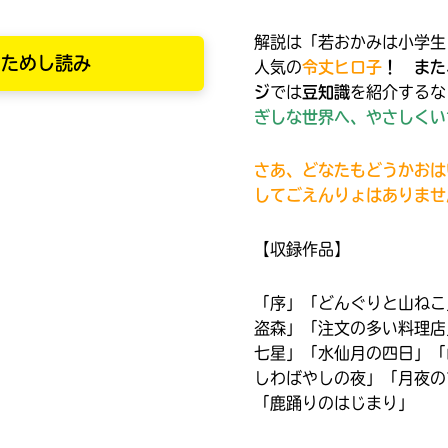
解説は「若おかみは小学生
ためし読み
人気の
令丈ヒロ子
！ また
ジ
では
豆知識
を紹介するな
ぎしな世界へ、やさしくい
さあ、どなたもどうかおは
してごえんりょはありませ
購
電
入
子
【収録作品】
の
書
ご
籍
「序」「どんぐりと山ねこ
案
購
盗森」「注文の多い料理店
内
入
七星」「水仙月の四日」「
の
しわばやしの夜」「月夜の
みんなの絵が
ご
「鹿踊りのはじまり」
見られる
ギャラリー
案
書