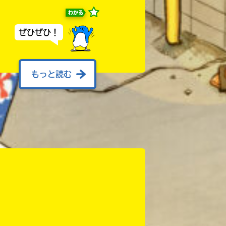
わかる
ぜひぜひ！
もっと読む
きる！？
わかる
なことが……！？
どドキドキ感