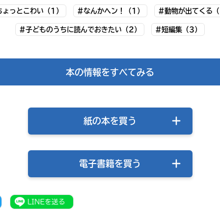
内
店
ちょっとこわい（1）
#なんかヘン！（1）
#動物が出てくる（
#子どものうちに読んでおきたい（2）
#短編集（3）
全
国
電
の
子
書
本の情報をすべてみる
書
店
籍
で
ス
お
ト
求
ア
め
紙の本を買う
に
い
よ
た
り
だ
ま
け
し
電子書籍を買う
ま
て
す。
は、
下
こ
書店に届いた
記
みんなからのお手紙が
の
の
読める
本
リ