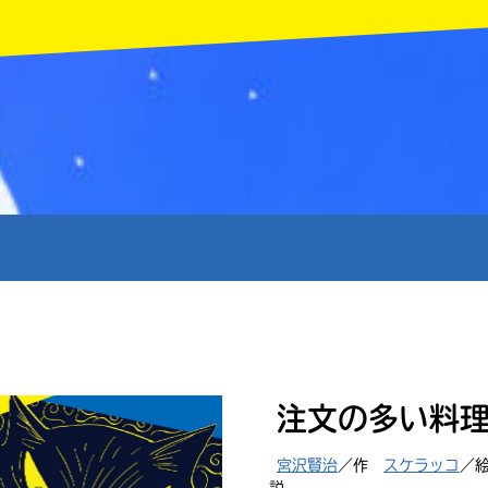
MENU
注文の多い料
宮沢賢治
／作
スケラッコ
／