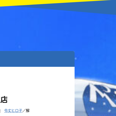
理店
絵
令丈ヒロ子
／解