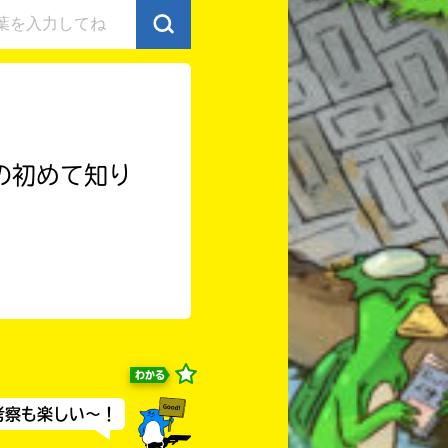
の初めて知り
わかる
考察も楽しい～！