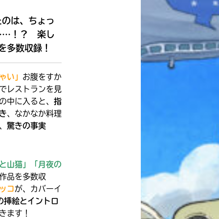
本を飛び出して
みんなとおしゃべり
できる掲示板
たのは、ちょっ
……！？ 楽し
を多数収録！
ゃい」
お腹をすか
でレストランを見
の中に入ると、
指
き
、なかなか料理
、
驚きの事実
と山猫」「月夜の
作品を多数収
ッコ
が、カバーイ
キミノラジオ配信中！
の挿絵とイントロ
いろんな動画が
きます！
見られる