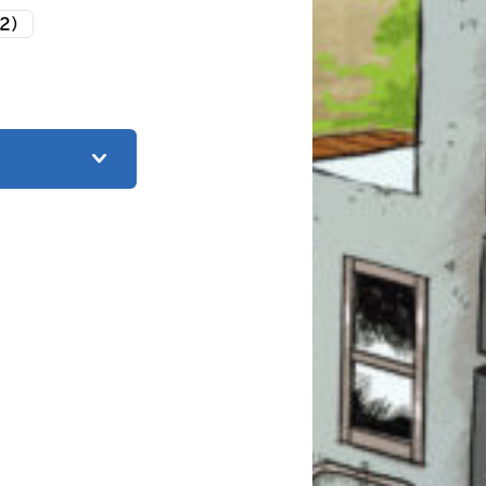
2）
このマチのことを
もっと知りたい
キミに