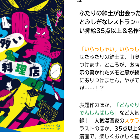
説
ふたりの紳士が出会っ
読みたい本が
見つかる
とふしぎなレストラン
い挿絵35点以上＆名作
「いらっしゃい。いらっし
せたふたりの紳士は、山奥
つけます。ところが、お店
示の書かれたメモと扉が続
にありつけません。やがて
が
……！？
表題作のほか、
「どんぐり
でんしんばしら」
など人気
録！
人気漫画家
の
スケラ
大人気
ラストのほか、
35点以上
シリーズに
漫画
で、楽しくおかしく描
出会える