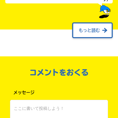
もっと読む
おめでとうございます
絶対ヨ
ム！！！！！！！！ちょーだい( ^ω^ )
ゆー霊 さん ／ ひみつ ／ 小学5年
2021.12.18
わかる
人気 !!
コメントをおくる
自分だけの
いやーん、読んでね☆
本だなが作れる！
メッセージ
おおー
面白そうです！
読んでみたい！