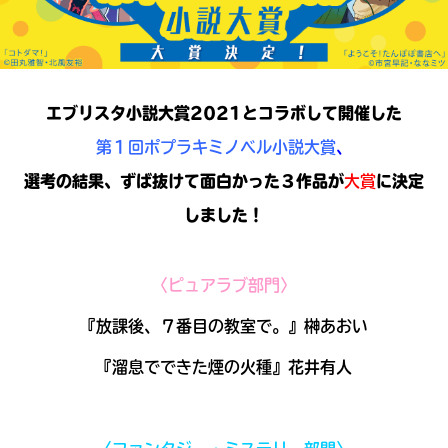
見つかる
本を飛び出して
みんなとおしゃべり
できる掲示板
エブリスタ小説大賞2021とコラボして開催した
第１回ポプラキミノベル小説大賞
、
選考の結果、ずば抜けて面白かった３作品が
大賞
に決定
しました！
〈ピュアラブ部門〉
『放課後、７番目の教室で。』榊あおい
『溜息でできた煙の火種』花井有人
本を飛び出して
みんなとおしゃべり
できる掲示板