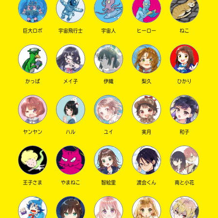
巨大ロボ
宇宙飛行士
宇宙人
ヒーロー
ねこ
かっぱ
メイ子
伊織
梨久
ひかり
このマチのことを
もっと知りたい
キミに
ヤンヤン
ハル
ユイ
実月
和子
王子さま
やまねこ
智絵里
渡会くん
南と小花