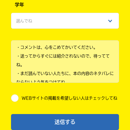
学年
女性
選んでね
ひみつ
小学1年
・コメントは、心をこめてかいてください。
小学2年
・送ってからすぐには紹介されないので、待ってて
小学3年
ね。
・まだ読んでいない人たちに、本の内容のネタバレに
小学4年
ならないよう気をつけてね。
小学5年
・キャンペーン開催中は、投稿した後の画面にバナー
WEBサイトの掲載を希望しない人はチェックしてね
が出るので、そこから応募してね。
小学6年
・ポプラ社の宣伝物で紹介させてもらうことがある
中学1年
よ。
送信する
・かき終えたら、人を傷つけていたり、個人情報をか
中学2年