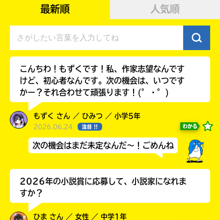
最新順
人気順
こんちわ！もずくです！私、作家志望なんです
けど、初心者なんです。次の機会は、いつです
かー？それ合わせて頑張ります！(°・°)
もずく さん ／ ひみつ ／ 小学5年
2026.06.24
わかる
注目 !!
次の機会はまだ未定なんだ～！ごめんね
キミノラジオ配信中！
いろんな動画が
見られる
2026年の小説賞に応募して、小説家になれま
すか？
ひま さん ／ 女性 ／ 中学1年