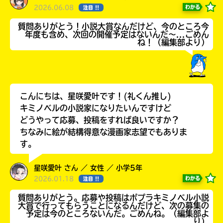
2026.06.08
わかる
注目 !!
質問ありがとう！小説大賞なんだけど、今のところ今
年度も含め、次回の開催予定はないんだ～...ごめん
ね！（編集部より）
こんにちは、星咲愛叶です！(礼くん推し)
キミノベルの小説家になりたいんですけど
どうやって応募、投稿をすれば良いですか？
ちなみに絵が結構得意な漫画家志望でもありま
す。
みんなの絵が
見られる
ギャラリー
星咲愛叶 さん ／ 女性 ／ 小学5年
2026.01.18
わかる
注目 !!
質問ありがとう。応募や投稿はポプラキミノベル小説
大賞で行ってもらうことになるんだけど、次の募集の
予定は今のところないんだ。ごめんね。（編集部よ
り）