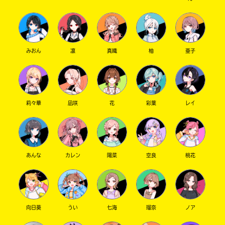
う
一
度
い
確
い
え
認
みおん
凛
真織
柚
亜子
し
て
み
て
莉々華
凪咲
花
彩葉
レイ
ね
戻
る
あんな
カレン
陽菜
空良
桃花
向日葵
うい
七海
瑠奈
ノア