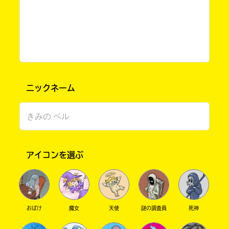
ゆずの葉っぱ さん ／ 女性 ／ 小学5年
2021.12.06
わかる
人気 !!
ありがとう！ 発売時期が決まったらキミノマチでお
知らせするね～
ニックネーム
榊あおい先生、花井有人先生、花千世子先生、
受賞おめでとうございます！
書籍化したら絶対読みます！
書店に届いた
みんなからのお手紙が
えりか さん ／ 女性 ／ 中学2年
読める
アイコンを選ぶ
2021.12.03
わかる
読まれてるよ !!
ありがとう！ 待っててね！
おばけ
魔女
天使
謎の調査員
死神