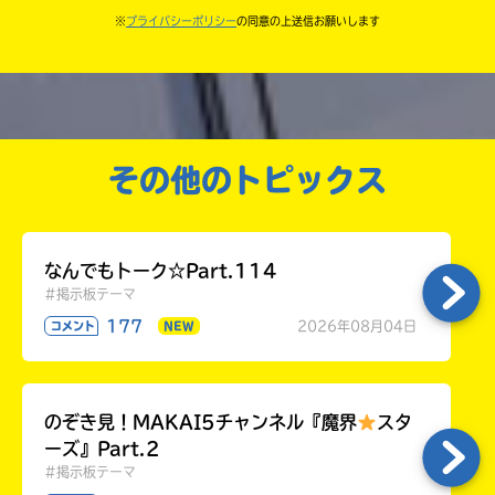
きこんでいたり、字がまちがっていたりしないか、読
※
プライバシーポリシー
の同意の上送信お願いします
中学3年
みなおしてみてね。
高校生以上
その他のトピックス
なんでもトーク☆Part.114
#掲示板テーマ
177
2026年08月04日
コメント
NEW
のぞき見！MAKAI5チャンネル『魔界
スタ
ーズ』Part.2
#掲示板テーマ