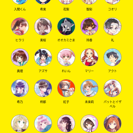
入間くん
希実
花梨
智彩
コオリ
キーワードから探す
ヒラリ
美桜
オオカミさま
玲香
礼
真理
アズサ
れいん
マリー
アクト
オフィシャルアカウント
希乃
柊都
紅子
未来莉
パットとイザ
ベル
SNSでシェアする