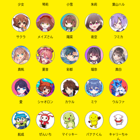
少女
琴莉
小雪
朱莉
葉山ハル
サクラ
メイズさん
陽菜
夜空
フミカ
入
力
内
Loading
.
.
.
容
真帆
夏音
彩都
瑠奈
真白
に
エ
ラ
ー
が
愛
シャオロン
カケル
ミケ
ウルファ
あ
る
の
で、
航成
ぜんいち
マイッキー
バナナくん
キャリーちゃ
も
ん