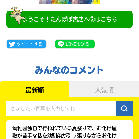
ようこそ！たんぽぽ書店へ③はこちら
みんなのコメント
みんなの絵が
最新順
人気順
見られる
ギャラリー
幼稚園独自で行われている夏祭りで、お化け屋
敷が苦手な私を幼馴染が引っ張りながらお化け