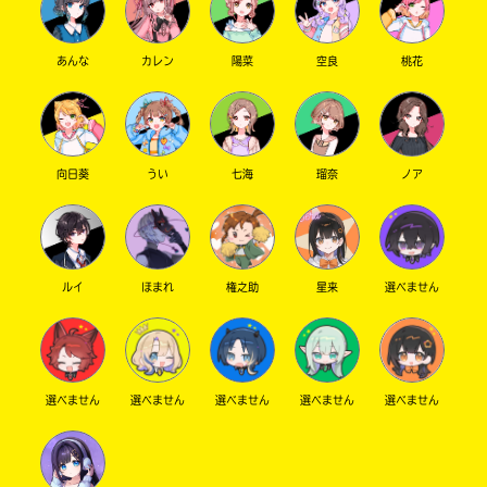
あんな
カレン
陽菜
空良
桃花
向日葵
うい
七海
瑠奈
ノア
ルイ
ほまれ
権之助
星来
選べません
選べません
選べません
選べません
選べません
選べません