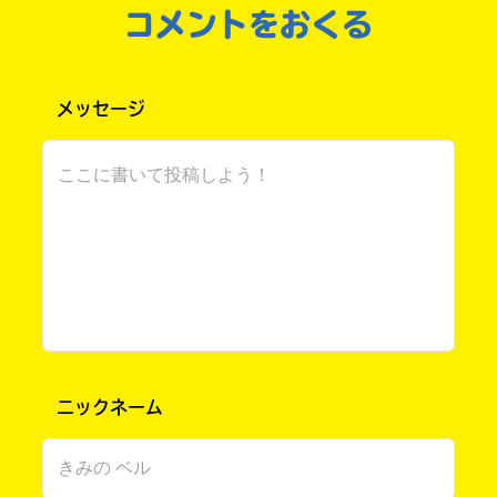
：ある意味忘れられない出来事ってやつだ
コメントをおくる
みなさん初めまして…。アリーです…！
メッセージ
アリーの夏の思い出は、大好きな
いとこと一緒にお祭りに行ったり、
湖や川で遊んだりしたことです…！
アリー さん ／ 女性 ／ 小学6年
2022.06.18
わかる
人気 !!
このマチのことを
もっと知りたい
キミに
いとこと遊んだり、湖や川で遊ぶのとってもいいなあ
～
ニックネーム
友達と一緒に遊ぶ予定です！
瑠璃 さん ／ 女性 ／ 小学6年