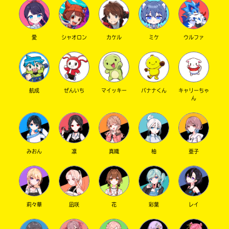
認
し
て
み
愛
シャオロン
カケル
ミケ
ウルファ
て
ね
戻
る
航成
ぜんいち
マイッキー
バナナくん
キャリーちゃ
ん
みおん
凛
真織
柚
亜子
莉々華
凪咲
花
彩葉
レイ