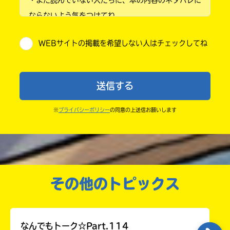
小学4年
ならないよう気をつけてね。
小学5年
・キャンペーン開催中は、投稿した後の画面にバナー
WEBサイトの掲載を希望しない人はチェックしてね
が出るので、そこから応募してね。
小学6年
・ポプラ社の宣伝物で紹介させてもらうことがある
中学1年
よ。
送信する
・かき終えたら、人を傷つけていたり、個人情報をか
中学2年
きこんでいたり、字がまちがっていたりしないか、読
※
プライバシーポリシー
の同意の上送信お願いします
中学3年
みなおしてみてね。
高校生以上
その他のトピックス
なんでもトーク☆Part.114