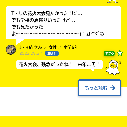
T・Uの花火大会見たかった!!!ﾋﾟｴﾝ
でも学校の夏祭りいったけど...
でも見たかった
よ〜〜〜〜〜〜〜〜〜〜〜〜〜〜(´Д⊂ｸﾞｽﾝ
I・H猫 さん ／ 女性 ／ 小学5年
2022.09.27
わかる
注目 !!
花火大会、残念だったね！ 来年こそ！
書店に届いた
みんなからのお手紙が
読める
もっと読む
友達とはぐれて迷子になりかけたこと
ルー⭐︎ アイコン変えた さん ／ 女性 ／ 小学6年
2022.07.07
わかる
人気 !!