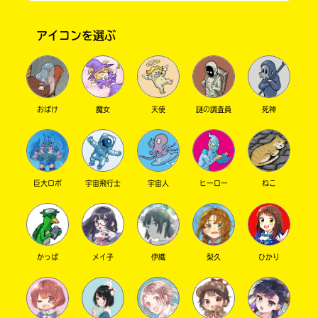
2022.06.25
わかる
人気 !!
いいねぇ！ 楽しそう！
アイコンを選ぶ
キーワードから探す
おばけ
魔女
天使
謎の調査員
死神
巨大ロボ
宇宙飛行士
宇宙人
ヒーロー
ねこ
オフィシャルアカウント
かっぱ
メイ子
伊織
梨久
ひかり
SNSでシェアする