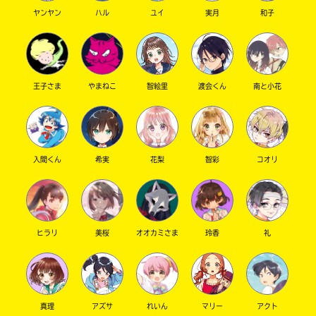
ヤンヤン
ハル
ユイ
実月
和子
王子さま
やまねこ
智絵里
渡会くん
南と小花
入間くん
希実
花梨
智彩
コオリ
ヒラリ
美桜
オオカミさま
玲香
礼
真理
アズサ
れいん
マリー
アクト