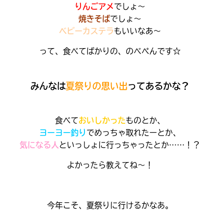
りんごアメ
でしょ～
焼きそば
でしょ～
ベビーカステラ
もいいなあ～
って、食べてばかりの、のべぺんです☆
みんなは
夏祭りの思い出
ってあるかな？
食べて
おいしかった
ものとか、
ヨーヨー釣り
でめっちゃ取れたーとか、
気になる人
といっしょに行っちゃったとか……！？
大人気
よかったら教えてね～！
シリーズに
出会える
今年こそ、夏祭りに行けるかなあ。