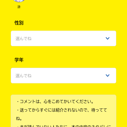
詩
性別
選んでね
男性
学年
女性
選んでね
ひみつ
小学1年
・コメントは、心をこめてかいてください。
小学2年
・送ってからすぐには紹介されないので、待ってて
小学3年
ね。
・まだ読んでいない人たちに、本の内容のネタバレに