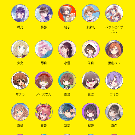
入
Loading
.
.
.
力
内
希乃
柊都
紅子
未来莉
パットとイザ
ベル
容
に
エ
ラ
ー
少女
琴莉
小雪
朱莉
葉山ハル
が
あ
る
の
で、
サクラ
メイズさん
陽菜
夜空
フミカ
も
う
一
度
い
真帆
夏音
彩都
瑠奈
真白
確
い
え