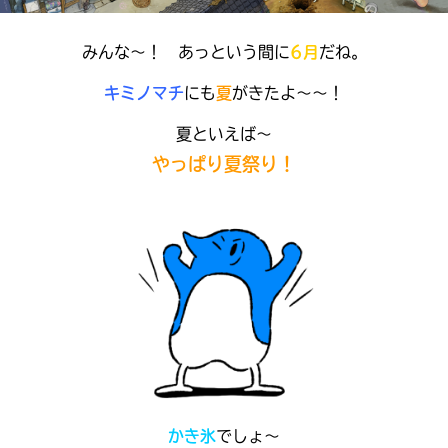
見つかる
本を飛び出して
みんな～！ あっという間に
6月
だね。
みんなとおしゃべり
できる掲示板
キミノマチ
にも
夏
がきたよ～～！
夏といえば～
やっぱり夏祭り！
本を飛び出して
みんなとおしゃべり
できる掲示板
かき氷
でしょ～