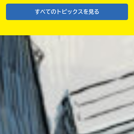
んじゃあ、今度は歴バス7巻も一緒にわくわくし
すべてのトピックスを見る
ちゃいましょ〜！！！
ということで、長くなりましたが。
とにかく本当に本当にありがとうございまし
た！
皆さんに歴バスの良さが伝わりますように…！
ゆずの葉っぱ さん ／ 女性 ／ 中学1年
2023.11.28
わかる
人気 !!
レポート楽しんでもらえてよかった～☆
うぅ、行きたかったなぁ。む、だがしかし、ま
たの機会があれば希望する！私は、尊敬するあ
さば様に会いたい・・・。
あさば様、推推推推推推推推推推‼︎
のんびり屋 さん ／ 女性 ／ 小学5年