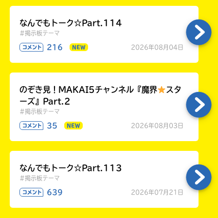
７巻待っててね～！
なんでもトーク☆Part.114
#掲示板テーマ
とりあえずは皆様、お疲れ様です〜！！！！
216
2026年08月04日
コメント
NEW
行けなかった私ですが、
レポートを見ているだけでわくわくは止まりま
せんでしたっ！
楽しそうなみんなを見ているだけでニコニコ笑
のぞき見！MAKAI5チャンネル『魔界
スタ
顔にしちゃう、
ーズ』Part.2
あさば先生、左近堂先生、とってもとっても素
#掲示板テーマ
敵で大好きです！
35
2026年08月03日
コメント
NEW
そして、ファンミに参加できたみんな！
今度もしよかったらなんでもトークで教えて
ね！
待ってます。
なんでもトーク☆Part.113
#掲示板テーマ
そしてそしてっ私と同じく行けなかった子た
ち！
639
2026年07月21日
コメント
ファンミレポ読んでめっちゃくちゃわくわくし
たよねっ！