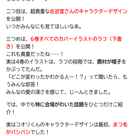
二つ目は、超貴重な
左近堂さんのキャラクターデザイン
を公開！
いつかみんなにも見てほしいなあ。
三つめは、
6巻すべてのカバーイラストのラフ（下書
き）
を公開！
これも貴重だったね……！
実は4巻のイラストは、ラフの段階では、
鷹村が帽子
を
かぶってたんだ。
「どこが変わったかわかる人ー！？」って聞いたら、も
書店に届いた
うみんな即答！
みんなからのお手紙が
読める
みんなの愛の深さを感じて、じーんときました。
では、中でも
特に会場がわいた話題
をひとつだけご紹
介！
実はコオリくんのキャラクターデザインは最初、
まつ毛
がバシバシ
でした！