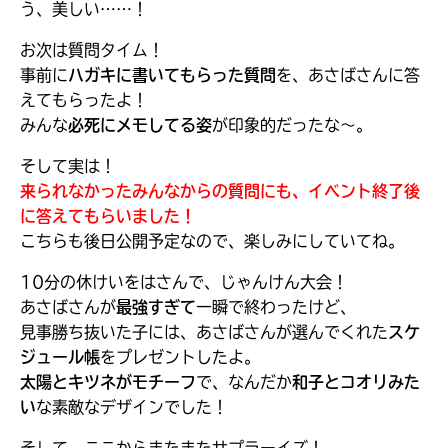
う、美しい……！
お次は質問タイム！
事前に
ハガキに書いてもらった質問
を、あさばさんに答
キーワードから探す
えてもらったよ！
みんな
必死にメモしてる姿
が印象的だったな～。
そして実は！
来られなかったみんなからの質問にも、イベント終了後
に答えてもらいました！
こちらも後日公開予定なので、楽しみにしていてね。
10分の休けいをはさんで、じゃんけん大会！
オフィシャルアカウント
あさばさんが
最強すぎて
一瞬で終わったけど、
見事勝ち抜いた子には、あさばさんが選んでくれた
スケ
ジュール帳
をプレゼントしたよ。
太陽とキツネがモチーフ
で、なんだか
和子とコオリみた
い
な素敵なデザインでした！
SNSでシェアする