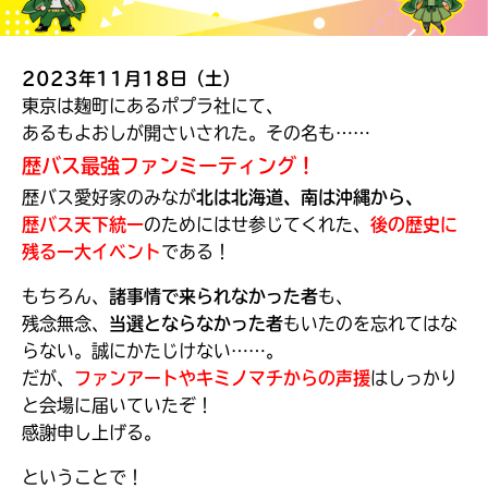
見つかる
本を飛び出して
みんなとおしゃべり
2023年11月18日（土）
できる掲示板
東京は麹町にあるポプラ社にて、
あるもよおしが開さいされた。その名も……
歴バス最強ファンミーティング！
歴バス愛好家のみなが
北は北海道、南は沖縄から、
歴バス天下統一
のためにはせ参じてくれた、
後の歴史に
残る一大イベント
である！
もちろん、
諸事情で来られなかった者
も、
残念無念、
当選とならなかった者
もいたのを忘れてはな
らない。誠にかたじけない……。
だが、
ファンアートやキミノマチからの声援
はしっかり
と会場に届いていたぞ！
本を飛び出して
感謝申し上げる。
みんなとおしゃべり
できる掲示板
ということで！