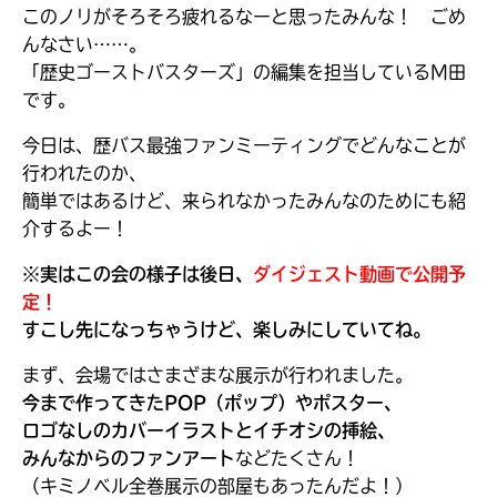
このノリがそろそろ疲れるなーと思ったみんな！ ごめ
んなさい……。
「歴史ゴーストバスターズ」の編集を担当しているM田
です。
今日は、歴バス最強ファンミーティングでどんなことが
行われたのか、
簡単ではあるけど、来られなかったみんなのためにも紹
介するよー！
※実はこの会の様子は後日、
ダイジェスト動画で公開予
定！
すこし先になっちゃうけど、楽しみにしていてね。
まず、会場ではさまざまな展示が行われました。
大人気
シリーズに
今まで作ってきたPOP（ポップ）やポスター、
出会える
ロゴなしのカバーイラストとイチオシの挿絵、
みんなからのファンアート
などたくさん！
（キミノベル全巻展示の部屋もあったんだよ！）