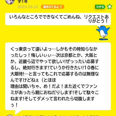
学1年
2025.06.22
わかる
読まれてるよ !!
いろんなところでできなくてごめんね、リクエストあ
りがとう！
くっ東京って遠いよっ…しかもその時知らなか
ったしっ！悔しいぃぃ…次は京都とか、大阪と
か、近畿ら辺でやって欲しい!ぜっったい応募す
るし、絶対行きます!ていうか行きたい!10巻に
大期待!…と言ってもこれで応募するのは無理な
んですけどねぇ（とほほ
理由は聞いちゃ、め！だよ！また近くでファン
ミがあったら親におねだりします!そして駄々こ
ねます!そしてダメって言われたら切腹します
ぅ！