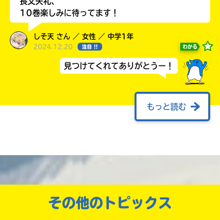
長文失礼、
10巻楽しみに待ってます！
しそ天 さん ／ 女性 ／ 中学1年
2024.12.20
わかる
注目 !!
見つけてくれてありがとうー！
もっと読む
早く7巻発売してほしー！
さばちゃんがんばー！
楽しみにしてまーす♪
早くアニメ化決定してほしー！
春 さん ／ ひみつ ／ 小学5年
その他のトピックス
2023.12.26
わかる
人気 !!