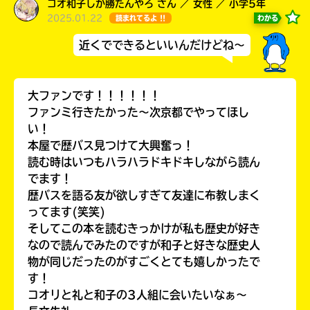
コオ和子しか勝たんやろ さん ／ 女性 ／ 小学5年
2025.01.22
わかる
読まれてるよ !!
近くでできるといいんだけどね～
大ファンです！！！！！！
ファンミ行きたかった〜次京都でやってほし
い！
本屋で歴バス見つけて大興奮っ！
読む時はいつもハラハラドキドキしながら読ん
でます！
歴バスを語る友が欲しすぎて友達に布教しまく
ってます(笑笑)
そしてこの本を読むきっかけが私も歴史が好き
なので読んでみたのですが和子と好きな歴史人
物が同じだったのがすごくとても嬉しかったで
す！
コオリと礼と和子の3人組に会いたいなぁ〜