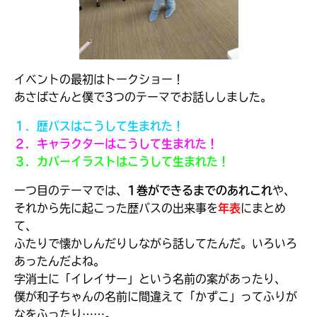
イベントの最初はトークショー！
あさばさんと僕で3つのテーマでお話ししました。
１．歴バスはこうして生まれた！
２．キャラクターはこうして生まれた！
３．カバーイラストはこうして生まれた！
一つ目のテーマでは、
1巻ができるまでのあれこれ
や、
自分だけの
本だなが作れる！
それから先に起こった歴バスの出来事を
年表
にまとめ
て、
ふたりで懐かしんだりしながら話してたんだ。いろいろ
あったんだよね。
字消士に「イレイサー」という名前の案があったり、
僕が和子ちゃんの名前に間違えて「かずこ」ってふりが
なをふったり……。