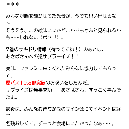
に
＊＊＊
エ
ラ
みんなが瞳を輝かせてた光景が、今でも思い出せるな
ー
～。
が
そうそう、この絵はいつかどこかでちゃんと見られるか
あ
も……しれない（ボソリ）。
る
の
7巻のサキドリ情報（待っててね！）
のあとは、
で、
あさばさんへの
逆サプラーイズ！！
も
う
実は、ファンミに来てくれたみんなに協力してもらっ
一
て、
度
い
歴バス10万部突破
のお祝いをしたんだ。
確
い
え
サプライズは無事成功！ あさばさん、すっごく喜んで
認
たよ。
し
て
最後は、みんなお待ちかねの
サイン会
にてイベントは終
み
了。
て
名残おしくて、ずーっと会場にいたかったなあ……。
ね