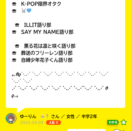
☏ K-POP限界オタク
☏
☏ ILLIT語り部
☏ SAY MY NAME語り部
☏ 薫る花は凛と咲く語り部
☏ 葬送のフリーレン語り部
☏ 自縛少年花子くん語り部
｡.𝜗𝜚⋱⋰ ⋱⋰ ⋱⋰ ⋱⋰ ⋱⋰ ⋱⋰ ⋱⋰ ⋱⋰
⋱⋰ ⋱⋰
⋰ ⋱⋰ ⋱⋰ ⋱⋰ ⋱⋰ ⋱⋰ ⋱⋰⋱⋰ ⋱⋰ 𝜗
𝜚.｡
ゆーりん
さん ／ 女性 ／ 中学2年
2025.09.09
わかる
人気 !!