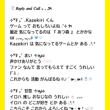
𝑅𝑒𝑝𝑙𝑦 𝑎𝑛𝑑 𝐶𝑎𝑙𝑙 𓂂 𓈒 ౨ৎ
⊹꒷꒦ ｡ﾟ .Kazekiri くん
ゲーム って おもしろいよね ˖˚⊹ ꣑ৎ‎
最近 気になってるのは 『 あつ森 』 とかかな
ଘ꒰ ⸝⸝ᴗ͈ ̫ ᴗ͈⸝⸝꒱
Kazekiri は 気になってるゲームとか ある .ᐣ.ᐣ
⊹꒷꒦ ｡ﾟ まい ㄘԣꩢ
声かけありがとう
ファン なんて 言ってもらえて すごく うれしい
ﾃﾞｽ ♩
これからも 活動 がんばるね ꒰∪´ɞ̴̶̷ ·̫ ɞ̴̶̷ ꒱
⊹꒷꒦ ｡ﾟ 甘恋 ㄘԣꩢ
イロハ 推し おなじなの うれしぃ
⸝⸝⸝
イロハ の どこが好き とか ある .ᐣ.ᐣ
こちらこそ これから よろしくね ᐡ𖦹 ·̫ 𖦹 ᐡ