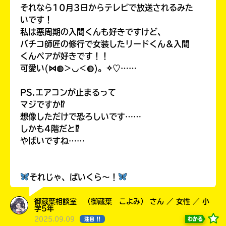
それなら10月3日からテレビで放送されるみた
いです！
私は悪周期の入間くんも好きですけど、
バチコ師匠の修行で女装したリードくん＆入間
くんペアが好きです！！
可愛い(⋈◍＞◡＜◍)。✧♡……
PS.エアコンが止まるって
マジですか⁉
想像しただけで恐ろしいです……
しかも4階だと⁉
やばいですね……
それじゃ、ばいくら～！
御蔵葉相談室 （御蔵葉 こよみ） さん ／ 女性 ／ 小
学5年
2025.09.09
わかる
注目 !!