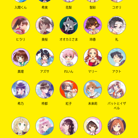
もちろん .ᐟ.ᐟ 大切な友達のたんじょうびだもん
入間くん
希実
花梨
智彩
コオリ
՞⸝⸝> ༥ <⸝⸝՞
˖⑅ ࣪⊹
そうなの ꕀ ꕀ .ᐟ.ᐟ
アイリットのメンバー は ぜんいんすごく可愛く
て目の保養 ꒰ᐡ o̴̶̷̤ ·̭ o̴̶̷̤ ᐡ꒱
ヒラリ
美桜
オオカミさま
玲香
礼
新しいお名前かわいぃね
♡
これからは あおちゃん って呼ばせてもらっても
いいかな .ᐣ.ᐣ
それと . ふんいきまねさせてもらってます
真理
アズサ
れいん
マリー
アクト
✎ܚ 星月夜 あい ㄘԣꩢ
たんじょうび祝ってくれてありがとう ꒰՞⸝⸝ ɞ̴̶̷ ·̫
ɞ̴̶̷՞ ⸝⸝꒱
希乃
柊都
紅子
未来莉
パットとイザ
ベル
すごくうれしい꒰ ྀ
´ ᩳ ` ꒱
尊敬なんて … 私はあいちゃんの方が尊敬してる
よ ♫ ˚‧︵‿☆
だよね .ᐟ.ᐟ