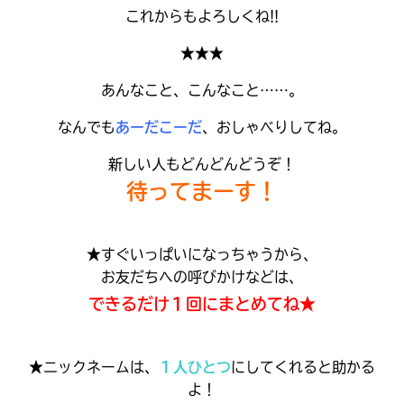
これからもよろしくね!!
★★★
あんなこと、こんなこと……。
なんでも
あーだこーだ
、おしゃべりしてね。
新しい人もどんどんどうぞ！
待ってまーす！
★すぐいっぱいになっちゃうから、
お友だちへの呼びかけなどは、
できるだけ１回にまとめてね★
大人気
シリーズに
出会える
★ニックネームは、
１人ひとつ
にしてくれると助かる
よ！