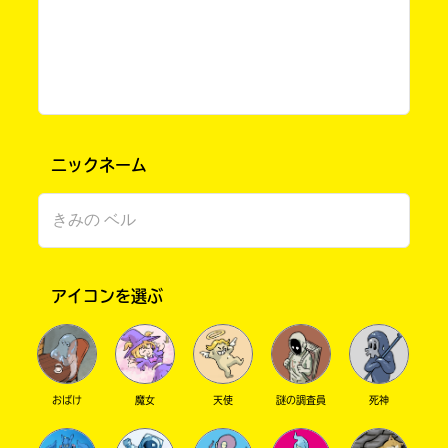
葉桜ゆいかです ૮꒰ྀི ⸝⸝ ɞ̴̶̷ ·̫ ɞ̴̶̷ ⸝⸝꒱ྀིა
⋱⋰⋱⋰⋱⋰⋱⋰⋱⋰⋱⋰⋱⋰⋱⋰⋱⋰⋱⋰⋱
⋰⋱⋰⋱⋰⋱⋰
𝑁𝑜𝑡𝑖𝑐𝑒 ‧₊˚ ୨୧
ニックネーム
またまたふんいき変えました
今回のふんいきは . 桃 ( 桃ゼリー )達 のを 参
考にさせていただいています ᐡ⸝⸝ᴗ ̫ ᴗ⸝⸝ᐡ
⋱⋰⋱⋰⋱⋰⋱⋰⋱⋰⋱⋰⋱⋰⋱⋰⋱⋰⋱⋰⋱
⋰⋱⋰⋱⋰⋱⋰
アイコンを選ぶ
𝐹𝑟𝑒𝑒 𝑡𝑎𝑙𝑘 ‧₊˚ ⊹ ꫂৎ
今日 . 夏休み明けテストをやりました .ᐟ.ᐟ
おばけ
魔女
天使
謎の調査員
死神
すごく きんちょ ꕀ しました ૮ ´.⸝⸝⸝.`ა
⊹
˚.