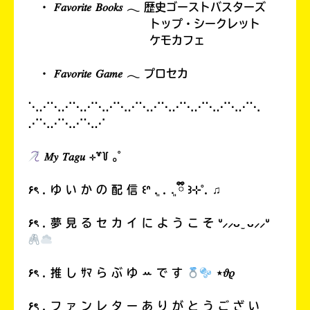
・ 𝐹𝑎𝑣𝑜𝑟𝑖𝑡𝑒 𝐵𝑜𝑜𝑘𝑠 𓂃 歴史ゴーストバスターズ
トップ・シークレット
ケモカフェ
・ 𝐹𝑎𝑣𝑜𝑟𝑖𝑡𝑒 𝐺𝑎𝑚𝑒 𓂃 プロセカ
⋱⋰⋱⋰⋱⋰⋱⋰⋱⋰⋱⋰⋱⋰⋱⋰⋱⋰⋱⋰⋱
⋰⋱⋰⋱⋰⋱⋰
𝑀𝑦 𝑇𝑎𝑔𝑢 ⊹꒷꒦ ｡ﾟ
۶ৎ . ゆ い か の 配 信 ꒰ᐢ ܸ. . .ܸ ྀི ꒱⊹˚. ♫
۶ৎ . 夢 見 る セ カ イ に よ う こ そ ᐡ⸝⸝ᴗ ̫ ᴗ⸝⸝ᐡ
۶ৎ . 推 し ｻﾏ ら ぶ ゆ ꕀ で す
⋆𝜗𝜚
۶ৎ . フ ァ ン レ タ ー あ り が と う ご ざ い