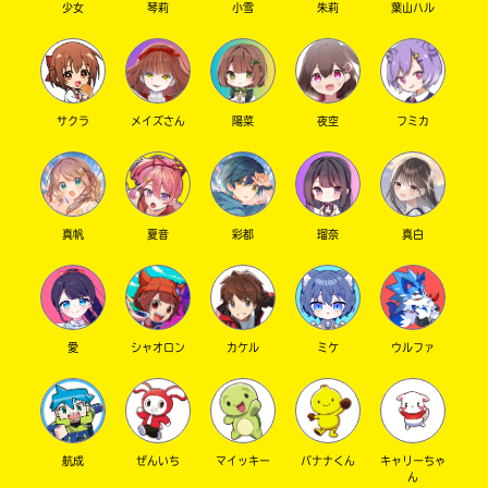
リーダー 大変だもんね
少女
琴莉
小雪
朱莉
葉山ハル
夏コラボ . 毎年すごく楽しみなんだよね
あいちゃんは ２４時間 配信みた ꕀ .ᐣ.ᐣ
✎ܚ りのん ㄘԣꩢ
サクラ
メイズさん
陽菜
夜空
フミカ
私は結構うしろの方の席だったから . あんまり
みれなかった
⊹ ˚.
しかも 私視力わるくて ﹏𐙚
でも . 歌声とかはしっかり聞けたからたのしか
真帆
夏音
彩都
瑠奈
真白
った .ᐟ.ᐟ
「 Crazy Crazy 」 お気に入りの曲で . なま
できけてほんと感動だった ꒰ᐡ⸝⸝ɞ̴̶̷ ·̫ ɞ̴̶̷⸝⸝ᐡ⑅ ꒱
もう１つ下に返信あるからみてね ૮៸៸› ‹៸៸ྀིა
愛
シャオロン
カケル
ミケ
ウルファ
✎ܚ ゆーりん ㄘԣꩢ
私もよかったら語りたい ໒꒰ྀི⸝⸝ᴗ ˕ ก ꒱১
セマネ ↬ シュイ
イズナ ↬ ココ
航成
ぜんいち
マイッキー
バナナくん
キャリーちゃ
です .ᐟ.ᐟ 最近はジミンも気になってるよ
ん