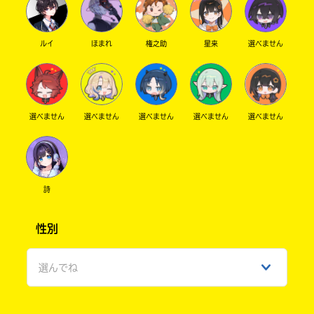
私も甘ちゃ呼び ・ ため 良いですか ꕀ .ᐣ.ᐣ
ルイ
ほまれ
権之助
星来
選べません
✎ܚ ゆず ㄘԣꩢ
プロセカは えななん 推しです
でも . 杏ちゃんと雫さんにも最近ハマり中です(
ྀི ⸝⸝⸝ )ა
ゆずちは プロセカの中で好きな曲ある .ᐣ.ᐣ
選べません
選べません
選べません
選べません
選べません
✎ܚ りのん ㄘԣꩢ
▶ King & Prince語り部𓂃 𓈒𓏸☽.ﾟ
詩
課題 . ｛ 新曲“I know”の感想は？ ｝
性別
ダンスが ｷﾚｷﾚ ですごくかっこいい ꒰՞⸝⸝⊃ ·̫ <՞꒱
MV の世界観が ドラマとかみあっててすごくす
選んでね
てき
⸝⸝⸝
かっこいぃ曲は久しぶりだからすごくうれしい
男性