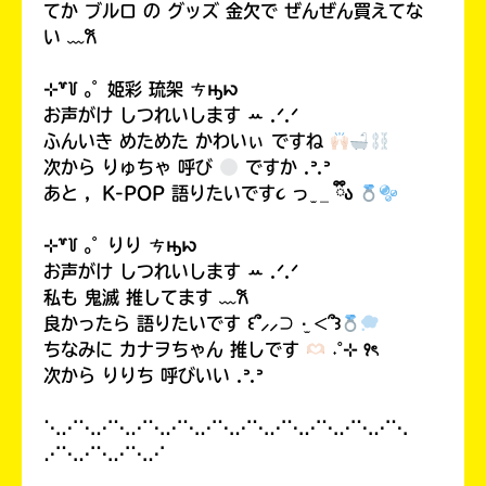
てか ブルロ の グッズ 金欠で ぜんぜん買えてな
ラ
い ﹏𐙚
ー
が
あ
⊹꒷꒦ ｡ﾟ 姫彩 琉架 ㄘԣꩢ
る
お声がけ しつれいします ꕀ .ᐟ.ᐟ
の
ふんいき めためた かわいぃ ですね
で、
次から りゅちゃ 呼び
ですか .ᐣ.ᐣ
も
あと ，K-POP 語りたいです૮ っ ̫ _ ྀིა
う
一
⊹꒷꒦ ｡ﾟ りり ㄘԣꩢ
度
い
お声がけ しつれいします ꕀ .ᐟ.ᐟ
確
い
私も 鬼滅 推してます ﹏𐙚
え
認
良かったら 語りたいです ꒰՞⸝⸝⊃ ·̫ <՞꒱
し
ちなみに カナヲちゃん 推しです
˖˚⊹ ꣑ৎ‎
て
次から りりち 呼びいい .ᐣ.ᐣ
み
て
⋱⋰⋱⋰⋱⋰⋱⋰⋱⋰⋱⋰⋱⋰⋱⋰⋱⋰⋱⋰⋱
ね
⋰⋱⋰⋱⋰⋱⋰
戻