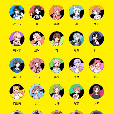
ゆーちゃんのイズナの中での好きな曲は ꕀ .ᐣ.ᐣ
✎ܚ けいねい ㄘԣꩢ
みおん
凛
真織
柚
亜子
もちろん
だよ .ᐟ.ᐟ
花子くん たくさん語ろう ଘ꒰ ⸝⸝ʚ̴̶̷̆ ᵕ ʚ̴̶̷̆⸝⸝꒱ଓ˚
花子くんの中で好きなキャラクターとかある ꕀ
.ᐣ.ᐣ
莉々華
凪咲
花
彩葉
レイ
✎ܚ 甘恋 様
はじめまして ꕀ .ᐟ.ᐟ
お声がけありがとうございます
K-POP は アイリットの イロハ が最推しです
あんな
カレン
陽菜
空良
桃花
՞⸝⸝. .⸝⸝՞݂˳ഒ
からぴちは ゆあんくん ・ じゃぱぱさん を推し
ています ♫⊹꒷꒦ ｡ﾟ
甘恋様の推しも教えていただけるとうれしいで
向日葵
うい
七海
瑠奈
ノア
す ꒰ᐡ⸝⸝› ·̫ ‹⸝⸝ᐡ꒱
˚‧︵‿☆
ゆいちゃ呼び ・ ため もちろん
です .ᐟ.ᐟ