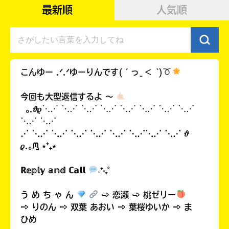
最新順
人気順
こんゆー .ᐟ.ᐟ ゆーりんです(´っ ̫ ＜ ̀ )
今回も大型返信するよ 〜
｡.𝜗𝜚⋱⋰ ⋱⋰ ⋱⋰ ⋱⋰ ⋱⋰ ⋱⋰ ⋱⋰ ⋱⋰
⋱⋰ ⋱⋰
⋰ ⋱⋰ ⋱⋰ ⋱⋰ ⋱⋰ ⋱⋰ ⋱⋰⋱⋰ ⋱⋰ 𝜗
自分だけの
𝜚.｡ ᙏ̤̫ ⋆⁺₊⋆
本だなが作れる！
ℝ𝕖𝕡𝕝𝕪 𝕒𝕟𝕕 ℂ𝕒𝕝𝕝
˖⁺‧₊˚
う め ち ゃ ん
⇨ 恋瀬 ⇨ 桃ゼリー
⇨ りのん ⇨ 双葉 あおい ⇨ 葉桜ゆいか ⇨ ま
ひめ