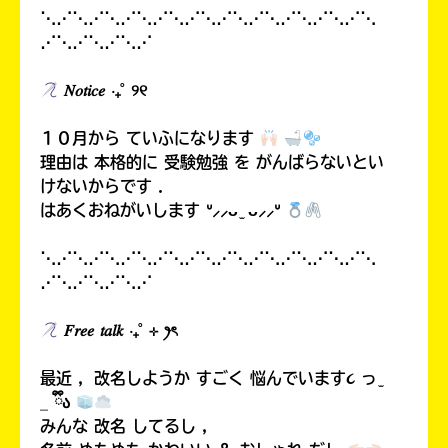
⋱⋰⋱⋰⋱⋰⋱⋰⋱⋰⋱⋰⋱⋰⋱⋰⋱⋰⋱⋰⋱
⋰⋱⋰⋱⋰⋱⋰
𝑁𝑜𝑡𝑖𝑐𝑒 ‧₊˚ ୨୧
１０月から ていふになります
理由は 本格的に 受験勉強 を がんばらないとい
けないからです .
はあくおねがいします ᐡ⸝⸝ᴗ ̫ ᴗ⸝⸝ᐡ
⋱⋰⋱⋰⋱⋰⋱⋰⋱⋰⋱⋰⋱⋰⋱⋰⋱⋰⋱⋰⋱
⋰⋱⋰⋱⋰⋱⋰
𝐹𝑟𝑒𝑒 𝑡𝑎𝑙𝑘 ‧₊˚ ⊹ ꫂৎ
最近 ，改名しようか すごく 悩んでいます૮ っ ̫
_ ྀིა
みんな 改名 してるし ，