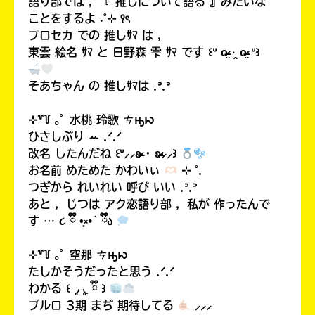
語り部では ，『 推しについて語る 』みたいな
ことをするよ ˖˚⊹ ꣑ৎ‎
プロセカ での 推しｻﾏ は ，
東雲 絵名 ｻﾏ と 日野森 雫 ｻﾏ です ꒰ᐡ o̴̶̷̤ ·̭ o̴̶̷̤ ᐡ꒱
Loading
.
.
.
そあちゃん の 推しｻﾏは .ᐣ.ᐣ
⊹꒷꒦ ｡ﾟ 水桃 玲歌 ㄘԣꩢ
ひさしぶり ꕀ .ᐟ.ᐟ
改名 したんだね ꒰ᐡ⸝⸝ʚ̴̶̷̷ · ʚ̴̶̷̷⸝⸝꒱
お名前 めためた かわいぃ
⊹ ˚.
つぎから れいれい 呼び いい .ᐣ.ᐣ
あと ，じつは アク恋語り部 ，私が 作ったんで
す … ૮ ྀི •̥༝•` ྀིა
入
力
⊹꒷꒦ ｡ﾟ 空那 ㄘԣꩢ
内
たしかそうだったと思う .ᐟ.ᐟ
容
わかる ꒰⁠ ◞͈ ◟͈ ྀི ꒱
に
ブルロ 3期 まぢ 期待してる
⸝⸝⸝
エ