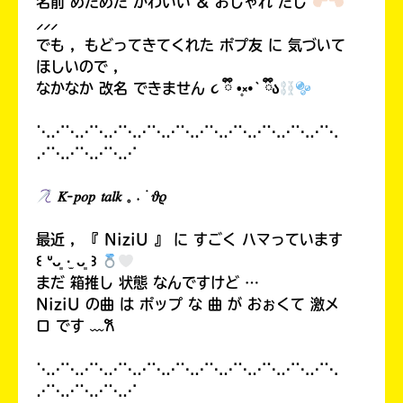
名前 めためた かわいい & おしゃれ だし
⸝⸝⸝
でも ，もどってきてくれた ポプ友 に 気づいて
ほしいので ，
なかなか 改名 できません ૮ ྀི •̥༝•` ྀིა
⋱⋰⋱⋰⋱⋰⋱⋰⋱⋰⋱⋰⋱⋰⋱⋰⋱⋰⋱⋰⋱
⋰⋱⋰⋱⋰⋱⋰
𝐾-𝑝𝑜𝑝 𝑡𝑎𝑙𝑘 𓈒 ˖ ࣪ 𝜗𝜚
最近 ，『 NiziU 』 に すごく ハマっています
꒰ ᐡᴗ͈ ·̫ ᴗ͈ ꒱
まだ 箱推し 状態 なんですけど …
NiziU の曲 は ポップ な 曲 が おぉくて 激メ
ロ です ﹏𐙚
⋱⋰⋱⋰⋱⋰⋱⋰⋱⋰⋱⋰⋱⋰⋱⋰⋱⋰⋱⋰⋱
⋰⋱⋰⋱⋰⋱⋰