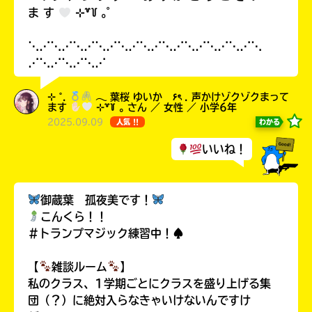
ま す
⊹꒷꒦ ｡ﾟ
⋱⋰⋱⋰⋱⋰⋱⋰⋱⋰⋱⋰⋱⋰⋱⋰⋱⋰⋱⋰⋱
⋰⋱⋰⋱⋰⋱⋰
⊹ ˚.
𓂃 葉桜 ゆいか ۶ৎ . 声かけゾクゾクまって
ます
⊹꒷꒦ ｡ さん ／ 女性 ／ 小学6年
2025.09.09
わかる
人気 !!
いいね！
御蔵葉 孤夜美です！
こんくら！！
＃トランプマジック練習中！♠
【
雑談ルーム
】
私のクラス、1学期ごとにクラスを盛り上げる集
団（？）に絶対入らなきゃいけないんですけ