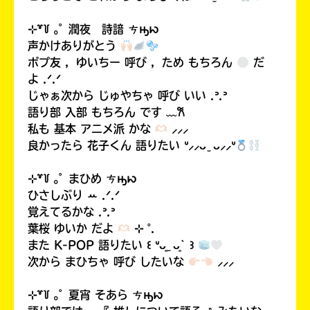
⊹꒷꒦ ｡ﾟ 潤夜 詩諳 ㄘԣꩢ
声かけありがとう
ポプ友 ，ゆいちー 呼び ，ため もちろん
だ
よ .ᐟ.ᐟ
じゃぁ次から じゅやちゃ 呼び いい .ᐣ.ᐣ
語り部 入部 もちろん です ﹏𐙚
私も 基本 アニメ派 かな
⸝⸝⸝
良かったら 花子くん 語りたい ᐡ⸝⸝ᴗ ̫ ᴗ⸝⸝ᐡ
⊹꒷꒦ ｡ﾟ まひめ ㄘԣꩢ
ひさしぶり ꕀ .ᐟ.ᐟ
覚えてるかな .ᐣ.ᐣ
葉桜 ゆいか だよ
⊹ ˚.
また K-POP 語りたい ꒰ ᐡᴗ͈ ̫ ᴗ͈` ꒱
次から まひちゃ 呼び したいな
⸝⸝⸝
⊹꒷꒦ ｡ﾟ 夏宵 そあら ㄘԣꩢ