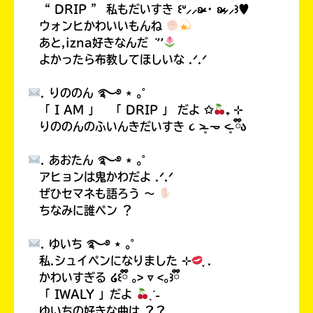
“ DRIP ” 私もだいすき ꒰ᐡ⸝⸝ʚ̴̶̷̷ · ʚ̴̶̷̷⸝⸝꒱♥
ウォンヒかわいいもんね
あと,izna好きなんだ ݁ ٬٬
よかったら布教してほしいな .ᐟ.ᐟ
. りののん ࿐࿔ ⋆ ｡˚
「 I AM 」 「 DRIP 」 だよ ✩
₊ ⊹
りののんのふいんきだいすき ૮ ˃̶͈ 𐃷 ˂̶͈ ྀིა
. あおたん ࿐࿔ ⋆ ｡˚
このマチのことを
もっと知りたい
アヒョンは鬼かわだよ .ᐟ.ᐟ
キミに
ぜひセマネも語ろう 〜
ちなみに誰ペン ？
. ゆいち ࿐࿔ ⋆ ｡˚
私.シュイペンになりました ⊹
ֶָ .
かわいすぎる ໒꒰ྀི ｡˃ ▿ ˂｡꒱ྀི
「 IWALY 」だよ
ˎˊ˗
ゆいちの好きな曲は ？？