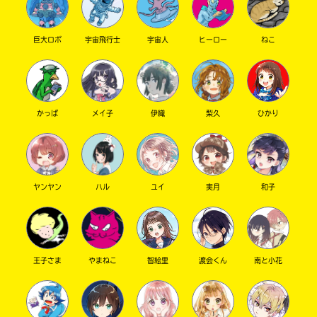
夏休みちゅうにがんばった結果がでればいいな
巨大ロボ
宇宙飛行士
宇宙人
ヒーロー
ねこ
⋱⋰⋱⋰⋱⋰⋱⋰⋱⋰⋱⋰⋱⋰⋱⋰⋱⋰⋱⋰⋱
⋰⋱⋰⋱⋰⋱⋰
𝐾-𝑝𝑜𝑝 𝑡𝑎𝑙𝑘 𓈒 ˖ ࣪ 𝜗𝜚
かっぱ
メイ子
伊織
梨久
ひかり
最近 イズナ にどハマりしています ꒰ᐡ⸝⸝ʚ̴̶̷̷ · ʚ̴̶̷̷⸝⸝꒱
推しメンは ココ です
⸝⸝⸝ ⋆𝜗𝜚
ヤンヤン
ハル
ユイ
実月
和子
イズナ 推してる人 ぜひ 語りましょ ꕀ ♫
⋱⋰⋱⋰⋱⋰⋱⋰⋱⋰⋱⋰⋱⋰⋱⋰⋱⋰⋱⋰⋱
⋰⋱⋰⋱⋰⋱⋰
王子さま
やまねこ
智絵里
渡会くん
南と小花
𝑅𝑒𝑝𝑙𝑦 𝑎𝑛𝑑 𝐶𝑎𝑙𝑙 𓂂 𓈒 ౨ৎ
✎ܚ 双葉 あおい ㄘԣꩢ