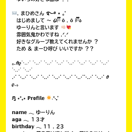
. まひめさん ࿐࿔ ⋆ ｡˚
はじめまして 〜 ໒꒰ྀི ȏ⁠ . ȏ⁠ ꒱ྀིა
ゆーりんと言います
キーワードから探す
雰囲気鬼かわですね .ᐟ.ᐟ
好きなグループ教えてくれませんか ？
ため & まーひ呼び いいですか ？？
｡.𝜗𝜚⋱⋰ ⋱⋰ ⋱⋰ ⋱⋰ ⋱⋰ ⋱⋰ ⋱⋰ ⋱⋰
⋱⋰ ⋱⋰
⋰ ⋱⋰ ⋱⋰ ⋱⋰ ⋱⋰ ⋱⋰ ⋱⋰⋱⋰ ⋱⋰ 𝜗
𝜚.｡
オフィシャルアカウント
ᙏ̤̫ ⋆⁺₊⋆ ℙ𝕣𝕠𝕗𝕚𝕝𝕖
˖⁺‧₊˚
𝕟𝕒𝕞𝕖 𓂃 ゆーりん
𝕒𝕘𝕒 𓂃 １３才
SNSでシェアする
𝕓𝕚𝕣𝕥𝕙𝕕𝕒𝕪 𓂃 11 . 23