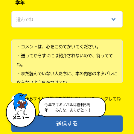
です ꕀ .ᐟ.ᐟ
学年
女性
▶︎ izna語り部 𓂃 𓈒𓏸☽.ﾟ
選んでね
ひみつ
課題 . ｛ 好きなメンバーを教えて！ ｝
小学1年
推しメンは ココ です
⸝⸝⸝
高身長でクールなところがかっこいい ^⸝⸝𖦹 ·̫
・コメントは、心をこめてかいてください。
小学2年
𖦹⸝⸝^
・送ってからすぐには紹介されないので、待ってて
ダンスがダイナミックで思わず引き込まれちゃ
小学3年
ね。
う ⊹꒷꒦ ｡ﾟ
・まだ読んでいない人たちに、本の内容のネタバレに
小学4年
✎ܚ 霧星 結樹羽 ㄘԣꩢ
ならないよう気をつけてね。
おひな様 . 毎回ちがうふんいきでめちゃめちゃ
小学5年
・キャンペーン開催中は、投稿した後の画面にバナー
かわいぃよね ꒰՞⸝⸝ ɞ̴̶̷ ·̫ ɞ̴̶̷՞ ⸝⸝꒱
WEBサイトの掲載を希望しない人はチェックしてね
が出るので、そこから応募してね。
小学6年
今回こそ３度目の正直で成立してほしい
今年でキミノベルは創刊5周
私は今のところ . せり × おひな様 カップルが
・ポプラ社の宣伝物で紹介させてもらうことがある
年！ みんな、ありがと～！
中学1年
最推しかも⊹˚. ♫
メニュー
よ。
送信する
え ꕀ .ᐟ.ᐟ ぜんぜんだいじょうぶだよ .ᐟ.ᐟ
・かき終えたら、人を傷つけていたり、個人情報をか
中学2年
ふんいき真似は . むしろうれしいから ՞⸝⸝. .⸝⸝՞݂˳