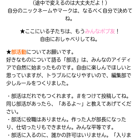
（途中で変えるのは大丈夫だよ！）
自分のニックネームやマークは、なるべく自分で決めて
ね。
★ここにいる子たちは、もう
みんなポプ友
！
自由におしゃべりしてね。
★
部活動
についてお願いです。
好きなものについて語る「部活」は、みんなのアイディ
アで自然に始まったものです。自由に楽しんでほしいと
思っていますが、トラブルになりやすいので、編集部で
少しルールをつくりました。
・部活はだれでもつくれます。＃をつけて投稿してね。
キミノラジオ配信中！
いろんな動画が
同じ部活があったら、「あるよ～」と教えてあげてくだ
見られる
さい。
・部活に役職はありません。作った人が部長になった
り、仕切ったりもできません。みんな平等です。
・部活に入るのに、誰かの許可はいりません。「入りま