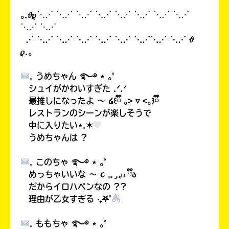
｡.𝜗𝜚⋱⋰ ⋱⋰ ⋱⋰ ⋱⋰ ⋱⋰ ⋱⋰ ⋱⋰ ⋱⋰
⋱⋰ ⋱⋰
⋰ ⋱⋰ ⋱⋰ ⋱⋰ ⋱⋰ ⋱⋰ ⋱⋰⋱⋰ ⋱⋰ 𝜗
𝜚.｡
. うめちゃん ࿐࿔ ⋆ ｡˚
シュイがかわいすぎた .ᐟ.ᐟ
最推しになったよ 〜 ໒꒰ྀི ｡˃ ▿ ˂｡꒱ྀི
レストランのシーンが楽しそうで
中に入りたい⋆.✶
書店に届いた
うめちゃんは ?
みんなからのお手紙が
読める
. このちゃ ࿐࿔ ⋆ ｡˚
めっちゃいいな 〜 ૮ ꜆. ̫.꜀𓏼 ྀིა
だからイロハペンなの ??
理由が乙女すぎる ‧₊𖤐˚
. ももちゃ ࿐࿔ ⋆ ｡˚