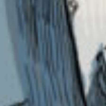
私は…2年とちょこっとかなあ…
かぱえる様さん（？）へ
かっぱ拾いますよ〜！！！！
前のネタで申し訳ないんですけども…
もちへ
辛いと思うけど…
大丈夫。私たちは受け止めるから。
みんなでね。
ポジティブじゃなくっていい。
何が悪いの？！
私も言っちゃうとネガティブ派だしねえ…
さらへ
久しぶり。
というかろまんで会ってたけどね。
うん。