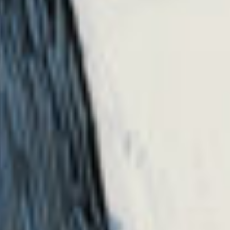
みおりんへ
ぐうっ！た、確かに…
青星学園★チームEYE-Sの事件ノート
でいいかなあ？
藍鬼へ
マジかあ…宿題出るんだ？！
大変だ〜
小蘭、かわい〜よねっ！
大好き！
Adoさんの中で…
ギラギラとか踊かなあ。
小説あるんだ？！
どーゆやつ？
玲鈴へ
はわ〜！！！！
久しぶり！
元気だった？！