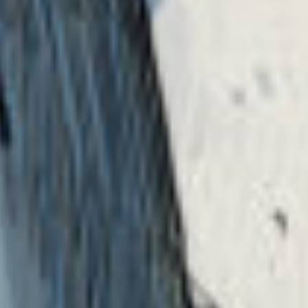
戻ってきてくれて嬉しすぎる…
これからも仲良くしてねっ！
ってあ覚えとる？
笑顔さんへ
〜〜さんポプ友なって〜！
でもいいし、話しかけるのも待っててもいい
し…
ここはポプ友の概念がちょっと揺れてるとこな
んだよね。
のべペンみたいに、ここに来たらポプ友！だっ
たり、
申請しないとポプ友じゃないみたいな人もいた
り〜
まあ、とりあえず話しかけてみたら？
いちごラテへ
半年！なんだね〜
なんだか早いわ。