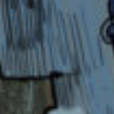
リン子ならきっと大丈夫だよ。
もし失敗しても、大丈夫。
私も失敗してるし。
また、またね。
ゆめあめへ
誕生日おめで
と〜！！！！！！！！！！！！！！！！！！！
！！！
栗ってw
すごい和風だねっ！
これからも応援してるよ〜！
黒羽へ
浮上あんがと！
イベじつ宛に、今回送りました！
関西戦だねえっ！
わくわくだよ！
阪神、頑張れだ〜！！！！