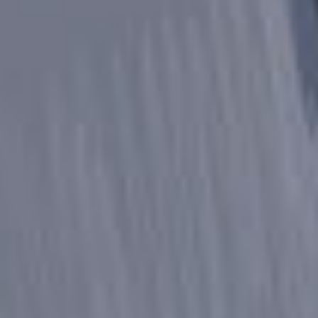
イベじつメンバー以外が言って、
それにイベじつメンバーが反応してメモるって
感じです。
はるみと言ってること同じだね？w
【普通の返信】
わあ！
舞鈴ちゃんに会えてよかったね〜！！！！
音音へ
今願ってること！
定期テスト、良い点数取れますようにぃ…っ！
歴バス早く早く！だよね！
真凜さんへ
もちろん、ポプ友なりましょう！
真凛って呼び捨てでいいかな？
Moonさんへ