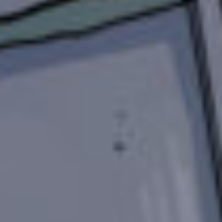
羽華さんへ
キミノマチへようこそ！
ゆずの葉っぱです！
これからよろしくね〜！！
ゆめあめへ
お誕生日おめでと〜！！！！！
12歳だねっ！
ゆめあめにとって良い年になりますように。
ライムへ
【イベじつ関連】
は〜い、答えます。
①はこんな感じです。
ライム「〇〇さんにインタビュー！1△△□〜」
イベじつメンバー「わかりました！メモメモ
っ」
って感じです。