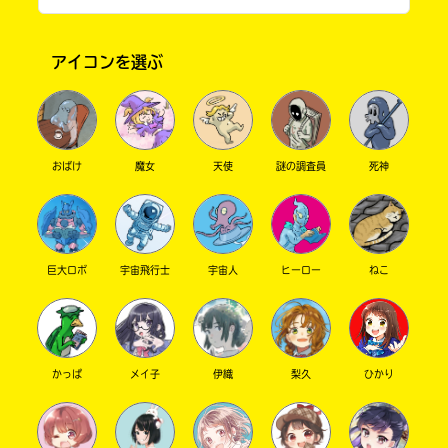
2・よみうりランドに行ったよ！
振替休日を使って友達とよみうりランドに
行きました！
アイコンを選ぶ
実に幼稚園ぶりのよみうりランド！
めちゃくちゃ並んだけど、楽しかった！
3・英検受かったよ！
おばけ
魔女
天使
謎の調査員
死神
英検受かったよ〜！！！！
四級だけどね。
嬉しかった！
ライティングの方が上手くできてた…
巨大ロボ
宇宙飛行士
宇宙人
ヒーロー
ねこ
リスニングは…あれ、どしたかなって感じw
3級がんばろ！
4・薬屋のひとりごと始まった！
始まったねえええええええええええ！
かっぱ
メイ子
伊織
梨久
ひかり
と言っても同意してくれる人は少数だろう、多
分。
いやホントいい話だから読んでくれ&見てくれ