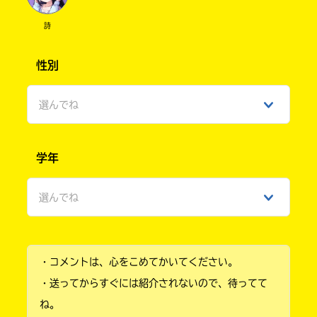
またきてねっ！
詩
あ、長くなっちゃった〜！
次回もやるねっ！
性別
Loading
.
.
.
返信タイム！
そらへ
選んでね
私も6年生の時、座右の銘がテーマだったよ〜！
頑張れ！
男性
学年
女性
なーちゃんへ
Word使ってるんだ？！
選んでね
ひみつ
かっこいい〜！
えへへ、嬉しいからねっ！
入
小学1年
なーちゃんはかわいいよ♡
力
ええ、尊敬？！そんなことないよ〜！
・コメントは、心をこめてかいてください。
内
小学2年
へへ、かっこいいでしょ？
容
・送ってからすぐには紹介されないので、待ってて
ちょっと頑張った！
に
小学3年
ね。
アクかな最強だよね〜
エ