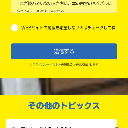
あかねちゃんに負けないでっ！
・まだ読んでいない人たちに、本の内容のネタバレに
ラ
小学4年
ー
そもそも学校違うから、話せないな〜って。
ならないよう気をつけてね。
が
登下校の時間も違うからさ〜
小学5年
・キャンペーン開催中は、投稿した後の画面にバナー
あ
でも、この前会ってちょこっと手を振った時、
WEBサイトの掲載を希望しない人はチェックしてね
が出るので、そこから応募してね。
る
小学6年
「あ、やっぱまだ好きなんだなあ」とトゥンク
の
してしまったよ…！！
・ポプラ社の宣伝物で紹介させてもらうことがある
で、
中学1年
まだ諦められないなあ。
よ。
も
送信する
キュンの大渋滞！
・かき終えたら、人を傷つけていたり、個人情報をか
う
中学2年
ほんとそうだったよねえ〜！
一
きこんでいたり、字がまちがっていたりしないか、読
私は年中年柄暇だからねえ（言い過ぎw）
※
プライバシーポリシー
の同意の上送信お願いします
度
中学3年
い
なーちゃんやポプ友のみんなとの絆は永久不
みなおしてみてね。
確
い
滅！
え
認
高校生以上
し
八重へ
て
そうなんだw
み
その他のトピックス
て
ピンクマーン！！！
ね
いちごラテへ
戻
名前、そうなんだ！