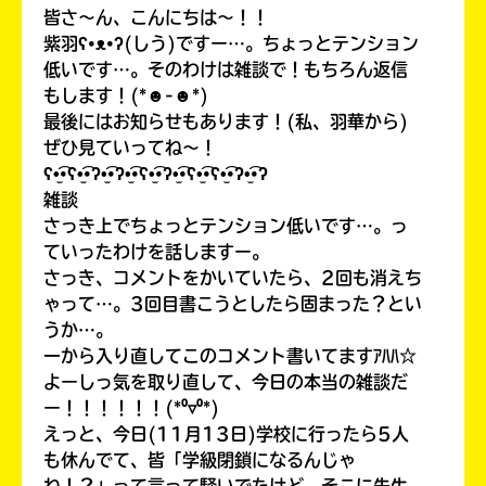
皆さ〜ん、こんにちは〜！！
紫羽ʕ•ᴥ•ʔ(しう)ですー…。ちょっとテンション
低いです…。そのわけは雑談で！もちろん返信
もします！(*☻-☻*)
最後にはお知らせもあります！(私、羽華から)
ぜひ見ていってね〜！
ʕ•̫͡•ʕ•̫͡•ʔ•̫͡•ʔ•̫͡•ʕ•̫͡•ʔ•̫͡•ʕ•̫͡•ʕ•̫͡•ʔ•̫͡•ʔ
雑談
さっき上でちょっとテンション低いです…。っ
ていったわけを話しますー。
さっき、コメントをかいていたら、2回も消えち
ゃって…。3回目書こうとしたら固まった？とい
うか…。
キミノラジオ配信中！
いろんな動画が
一から入り直してこのコメント書いてますｱﾊﾊ☆
見られる
よーしっ気を取り直して、今日の本当の雑談だ
ー！！！！！！(*⁰▿⁰*)
えっと、今日(11月13日)学校に行ったら5人
も休んでて、皆「学級閉鎖になるんじゃ