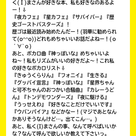
く(Ｉ)まさんが好きな本、私も好きなのあるよ
ー！⇩
『夜カフェ』『星カフェ』『サバイバー』『歴
史ゴーストバスターズ』！
歴ゴは最近読み始めたんだー！(羽華に勧められ
て(o^^o))どれもめちゃいいお話だよねー！(о
´∀`о)
あと、ボカロ曲『神っぽいな』めちゃいいよ
ね〜！私もリズムがいいの好きだよ〜！これ私
の好きなボカロリスト⇩
『きゅうくらりん』『フォニイ』『生きる』
『グッバイ宣言』『神っぽいな』『星界ちゃん
自分だけの
本だなが作れる！
と可不ちゃんのおつかい合騒曲』『カレーうど
ん』『トンデモワンダーズ』『夜に駆ける』
『うっせえわ』『好きなことだけでいいです』
『ウバンパイア』などかなー！(マジであとなん
かありそうなんけど…。出てこん…。)
あと、私く(I)まさんの事、なんて呼べばいいか
な？なんて呼んで欲しいか教えて下さいっ。