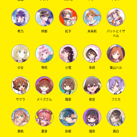
八重ちゃんは小説部でも仲良くさせてもらって
るポプ友さん。
いっつも優しくてかわいい！！
癒しを求める方はぜひぜひ〜
希乃
柊都
紅子
未来莉
パットとイザ
ベル
File7 いちごラテ
いちごラテは…なんだっけ、何で仲良くさせて
もらってるんだっけ？
あ、いろいろ！
話合う時がたくさんあって嬉しいんだよ
少女
琴莉
小雪
朱莉
葉山ハル
ね〜！！！
File8 ライム
ライムは古参の仲だよね〜
サクラ
メイズさん
陽菜
夜空
フミカ
とにかく気さくでとってもかわいい子で
す！！！
File9 わさび
真帆
夏音
彩都
瑠奈
真白
わさび！！！