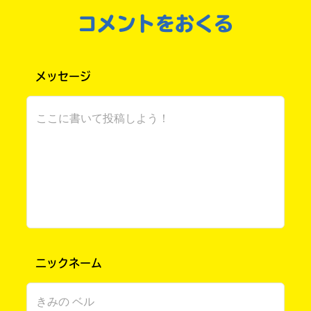
元気だったかなあ？
コメントをおくる
私はバリバリ元気だったよ〜！！！
あなたはどうだった？
もしよかったら教えてねっ！
メッセージ
ではでは、お久しぶりの……？
【のんびり長々雑談だん】
はい！お久しぶりです〜！
うふふっなんか久しぶりで嬉しい〜！
さて。
最近の出来事でも紹介しますか。
1・合唱コン本番！
めちゃくちゃ緊張した〜！！
楽しかったけど疲れた〜
HEIWAの鐘っていう曲を歌ったよ〜
ニックネーム
声が高すぎて大変だった…（←ソプラノで
す）