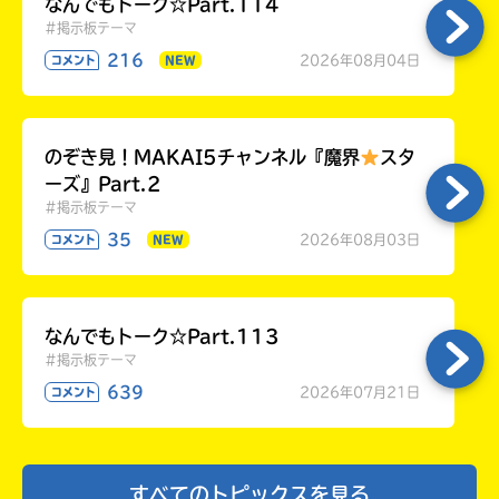
なんでもトーク☆Part.114
る
奥が深い〜
#掲示板テーマ
216
2026年08月04日
コメント
NEW
天月るなさんへ
らじゃ〜！
戻ってきてくれてありがとね。
じゃあ、次にイベじつのお知らせあるのでみて
のぞき見！MAKAI5チャンネル『魔界
スタ
ね！
ーズ』Part.2
#掲示板テーマ
35
2026年08月03日
コメント
NEW
イベじつへ
千夜智乃さんこと天月るなさん、
黒羽が戻ってきたので、
なんでもトーク☆Part.113
#掲示板テーマ
質問された人のペンネームの頭文字が「あ」
639
2026年07月21日
コメント
行 ゆずの葉っぱ
「か〜さ」
行 はるみ
「た〜な」
すべてのトピックスを見る