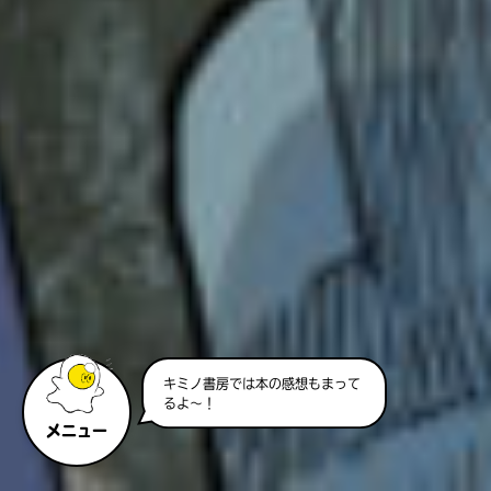
書く気力無いから全部！
4オムライス〜パン〜ピザ〜メロンパン〜♪
5スターライトの好きな本は？！
はるみへ
薬屋のひとりごとよかったよね！
壬氏かっこいい〜
ちょっと原作よりグイグイになってるかなあ？
あとっ小猫ってガオシュン（漢字出てこないん
だよぉ）がいうとこ。
あ…好き♡
ってか2回目だったけど内容新鮮だった〜！！！
あと！小蘭！かわいいいいいいいいい！！
あの幼い感じまじ好き！
リファ（漢字出てこーへん）妃（だよね？）と
キミノ書房では本の感想もまって
玉葉妃（だよね？）かわいい！！
るよ～！
特に玉葉妃！
メニュー
あのオレンジっぽい感じ好きだあああ！
壬氏かっこいいね。