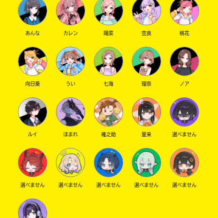
File13 魔月
古参勢。
あんな
カレン
陽菜
空良
桃花
大切なポプ友。
返信をしなくなった時の魔月も大好き。
また戻ってきてね〜！
向日葵
うい
七海
瑠奈
ノア
File14 yuri
はるみとコメント同じになっちゃうけども…
かわいい後輩ちゃん！！！
住民歴は微妙なのかな…yuriの方が先だったっ
ルイ
ほまれ
権之助
星来
選べません
けな。
かわいいかわいい良い子なのです！
File15 ミナ
ミナはかわいい！！！
選べません
選べません
選べません
選べません
選べません
とにかくかわいい！
もう純粋なんだよねえ…