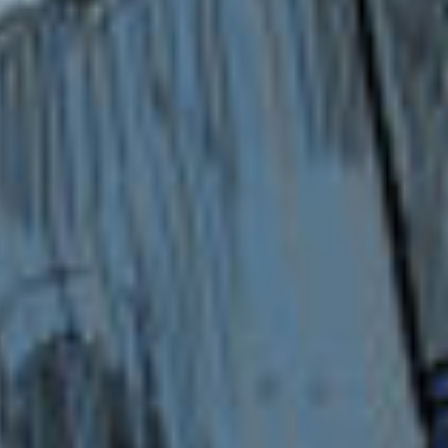
全然大丈夫。
一年後でも何年後でもいいよ。
それまでず〜っとずっと、待たせてください。
大好きだよ。
なっちゃんへ
大ニュース！！！！！！
ホンットーにびっくりしちゃったんだけど。
私のリア友の友達（遠いなw）が当たったって。
うええええええ？！！！
もーいいなああ！！！！！！
心葉へ
多分私と比べるとおかしいけどなw
リン子へ
そっか。
でもねでもねえ。
大丈夫。