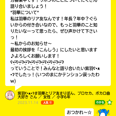
方募集中です！リボンのことについてたくさん
語り合いましょう！
*羽華について*
私は羽華のリア友なんです！年長？年中？ぐら
いからの付き合いなので、もっと羽華のこと知
りたいなーって思ったら、ぜひ声かけて下さい
っ！
〜私からのお知らせ〜
最初の挨拶を「こんしう」にしたいと思います
♪よろしくお願いします！
このマチのことを
ʕ•̫͡•ʕ•̫͡•ʔ•̫͡•ʔ•̫͡•ʕ•̫͡•ʔ•̫͡•ʕ•̫͡•ʕ•̫͡•ʔ•̫͡•ʔ
もっと知りたい
キミに
っていうことで！みんなと語り合いたい紫羽ʕ•ᴥ
•ʔでしたっ！(いつのまにかテンション戻ったわ
w)
紫羽ʕ•ᴥ•ʔ#羽華とリア友#りぼん、プロセカ、ボカロ曲
大好き さん ／ 女性 ／ 小学6年
2023.11.14
わかる
人気 !!
おつかれ～☆