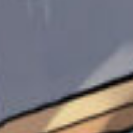
ん、よろしくね！
久壽彌のひとりごとw
薬屋、ですね。
文化祭！
いいなあ〜私のとこはないんだよね。
合唱コンのことは、私の雑談見てね！
半ズボンは寒いわw
えー楽しみ！！
私は98パー、オオカミ様ですね。
マリカいいもんね！
いやホントはるみの通りです。
いやてかMたろ懐かしくね？！
久しぶりだ〜
まきば！
雫！みすず〜
ハル！覚えてる！
ゆめな！！！！
星羅、ミナ。
あああ！大好きだなあ…