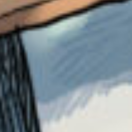
今のキミノマチも好きだけど、
昔のキミノマチも大好き。
思い出たくさんだもん。
ってか！
親友だよ！もちろん〜！！！！！！！！！！！
はるみ大好き。
ユキノさんへ
キミノマチへようこそ！
ゆずの葉っぱです！
これからよろしくね〜！
いちごラテへ
そっか。
卒業じゃないんだね。
よかったあ〜
私も世界一大好き！！！！！！