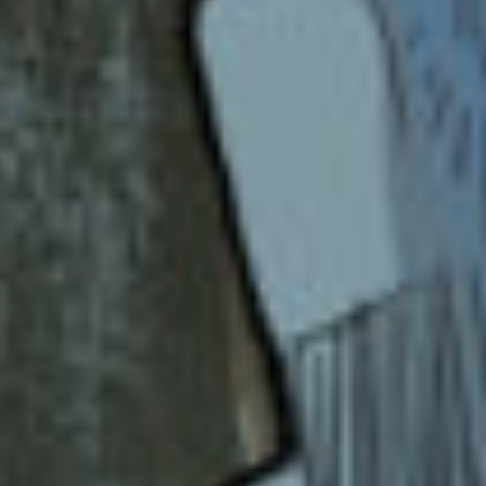
楽しみだねっ！
スターライトへ
人気者〜？
そんなことないよっ？！
えーなんだろ。
JPOPをよく聞くよ。
KPOPもね。
なんか感動的な曲聴くと涙が出ます…
最近涙腺が緩すぎる…
みんなといるとすっごく楽しいもんね。
私もスターライトとポプ友になれて嬉しい！
＃スタスタっ！！
1 本読むこと。安定だねw
2SPY×FAMILY、推しの子、薬屋のひとりご
と、ティアムーン帝国物語とかとか？
3んえええ…
たくさんありすぎる。