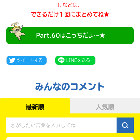
けなどは、
できるだけ１回にまとめてね★
Part.60はこっちだよ～★
みんなのコメント
大人気
最新順
人気順
シリーズに
出会える