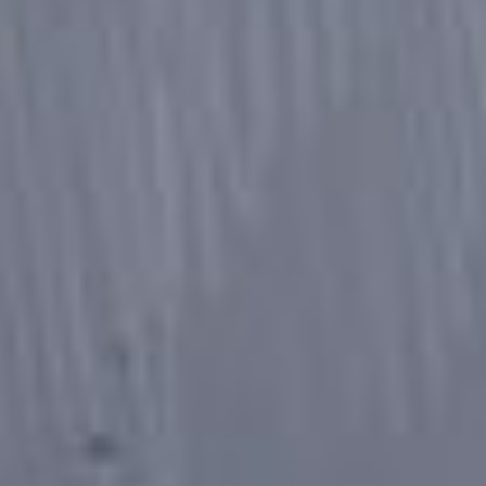
キミノマチへようこそ！
ゆずの葉っぱです！
これからよろしくね〜！
Yuiさんへ
キミオ！どういう名前なんだろねw
最後の挨拶、ばいゆい〜とかどう？
はるみへ
買ったよぉ！！！
もう金がなくなってきたよ…
1300円くらいしたもん！
めざせ1000万部！
あのねっ私新刊、図書室で借りれたんだよ！
ホンッットーにやばかった！
やっと！マインがこんやっ…って危ない危な
い。
そういう感じなんだよ！（どういう感じなんw）
絶対後悔しない？！じゃあねだってみよっと。