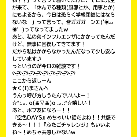
ね！？」って言って騒いでたけど、そこに先生
が来て、「休んでる種類(風邪とか、用事とか)
にもよるから、今日は恐らく学級閉鎖にはなら
ないなー」って言って、皆ガガガーンΣ('◉⌓
◉’)ってなってましたw
あと、私の弟インフルエンザにかかってたんだ
けど、無事に回復してきてます！
だから私はかからなかったんだなって少し安心
しています♪
っというのが今日の雑談です！
ʕ•̫͡•ʕ•̫͡•ʔ•̫͡•ʔ•̫͡•ʕ•̫͡•ʔ•̫͡•ʕ•̫͡•ʕ•̫͡•ʔ•̫͡•ʔ
ここから返しーん
★く(I)まさんへ
みんなの絵が
見られる
うんっ呼び方しうたんでいいよー！
ギャラリー
☆*:.｡. o(≧▽≦)o .｡.:*☆嬉しい！
あと、ポプ友になろー！！
『空色DAYS』めちゃいい話だよね！！共感で
きる〜！！！『ふたごチャレンジ』もいいよ
ね〜！めちゃ共感しかないw