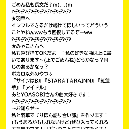
ごめん私も長文だ⇧m(._.)m
ʕ•̫͡•ʕ•̫͡•ʔ•̫͡•ʔ•̫͡•ʕ•̫͡•ʔ•̫͡•ʕ•̫͡•ʕ•̫͡•ʔ•̫͡•ʔ
★羽華へ
インフルできるだけ続けてほしいってどういう
ことやねんwwもう回復してるぞーww
ʕ•̫͡•ʕ•̫͡•ʔ•̫͡•ʔ•̫͡•ʕ•̫͡•ʔ•̫͡•ʕ•̫͡•ʕ•̫͡•ʔ•̫͡•ʔ
★みゃこさんへ
私も呼び捨てOKだよー！私の好きな曲は上に書
いてあります〜(上でごめんね)どうかなっ？同
じのあるかなっ？
ボカロ以外のやつ⇩
書店に届いた
みんなからのお手紙が
『サインはB』『STAR☆T☆RAINN』『紅蓮
読める
華』『アイドル』
あとYOASOBIさんの曲大好きです！
ʕ•̫͡•ʕ•̫͡•ʔ•̫͡•ʔ•̫͡•ʕ•̫͡•ʔ•̫͡•ʕ•̫͡•ʕ•̫͡•ʔ•̫͡•ʔ
〜お知らせ〜
私と羽華で『りぼん語り合い部』を作ります！
(もうあるかもしれないけど)ぜひ入ってくれる