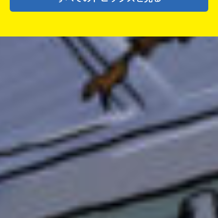
行 心葉
「は」
行 KANOKO
「ま〜や」
行 黒羽（黒羽快斗）
「ら」
行 氷雅
「わ」
行 天月るな
敬称略しちゃってごめんね〜
これが一応決定版で。
何回も変えちゃってごめんなさい！
後役職も、天月るなさんをクイズ出題者としま
す。
リーダー（1名） ゆずの葉っぱ
副リーダー（2名）はるみ・KANOKO
クイズ出題者（3名）氷雅・天月るな・黒羽快斗
宣伝（1名） （小説部担当・恋バナ担当 心葉