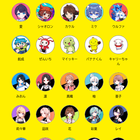
うちの保護者と言っても過言ではないでしょ
う！
とにかくお姉ちゃん気質がすごくて…
好きです♡
愛
シャオロン
カケル
ミケ
ウルファ
File10 yuzu 刹那
私の大切な、大切なポプ友。
ずっとずっと待ってます。
航成
ぜんいち
マイッキー
バナナくん
キャリーちゃ
大好きだよ。
ん
File11 めいめい
私のお姉ちゃん的存在。
明るくってかっこよくて最高のポプ友です。
みおん
凛
真織
柚
亜子
下宿したいですw
File12 れもねーど
とにかくたくさん話したね？！
莉々華
凪咲
花
彩葉
レイ
小説部でも…楽しかったなあ。
気が合うポプ友。