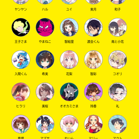
っ！
ヤンヤン
ハル
ユイ
実月
和子
後悔はしないはず、多分！
私が保証するから〜！！！！！！
以上！
王子さま
やまねこ
智絵里
渡会くん
南と小花
こんぐらいじゃないかな〜
あ、あとっ！
ポプ友紹介〜！パート2！
意見があったので、NOではなく、Fileでやりま
入間くん
希実
花梨
智彩
コオリ
す！
File5 sora
そらは私のポプ友です！（そりゃそうだね）
ヒラリ
美桜
オオカミさま
玲香
礼
ウタイテ大好き仲間として仲良くしてます〜！
あいら先生好きの方は話しかけてみては？！
File6 桜八重
真理
アズサ
れいん
マリー
アクト