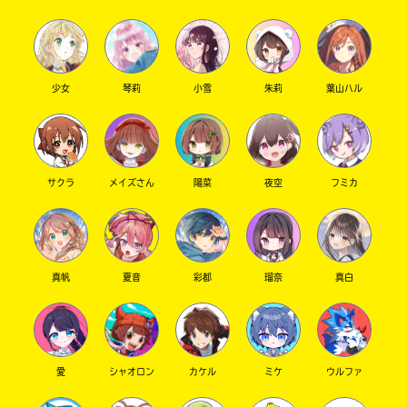
少女
琴莉
小雪
朱莉
葉山ハル
サクラ
メイズさん
陽菜
夜空
フミカ
真帆
夏音
彩都
瑠奈
真白
愛
シャオロン
カケル
ミケ
ウルファ