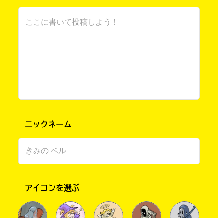
【カグへ】
バレンタインチョコ、友チョコあげる！もし
かしたら･･･手作りかも。桜姫の視点で描いてく
れてありがとう！
【Mたろさんへ】
私も好きな人いないよ。小学校の頃にいたけ
ど、中学校は別々になっちゃったから･･･。ポプ
友OK？
ニックネーム
【キミィとのべぺんへ】
どっちかがチョコ作って、どっちかにあげた
りするの？本命！？
アイコンを選ぶ
さくら@桜はまだ咲かない さん ／ 女性 ／ 中学1年
2022.01.13
わかる
読まれてるよ !!
手作りチョコ、ぼくもたべたーい♪