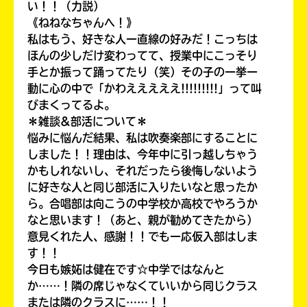
い！！（力説）
《ねねなちゃんへ！》
私はもう、好きな人一直線の好みだ！こっちは
ほんの少しだけ変わってて、授業中にこっそり
手とか振って踊ってたり（笑）その子の一挙一
動に心の中で「かわえええええ!!!!!!!!!」って叫
びまくってるよ。
＊雑談&部活について＊
悩みに悩んだ結果、私は吹奏楽部にすることに
しました！！理由は、今年中に引っ越しちゃう
かもしれないし、それだったら後悔しないよう
に好きな人と同じ部活に入りたいなと思ったか
ら。合唱部は向こうの中学校か高校でやろうか
なと思います！（あと、親が勧めてきたから）
意見くれた人、感謝！！でも一応仮入部はしま
す！！
今日も嫉妬は健在です☆中学ではなんと
か……！隣の席じゃなくていいから同じクラス
または隣のクラスに……！！