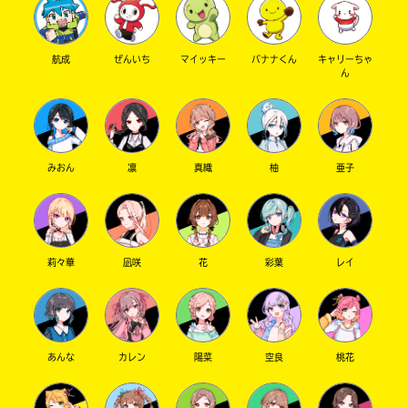
航成
ぜんいち
マイッキー
バナナくん
キャリーちゃ
ん
みおん
凛
真織
柚
亜子
莉々華
凪咲
花
彩葉
レイ
あんな
カレン
陽菜
空良
桃花