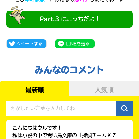
Part.3 はこっちだよ！
みんなのコメント
最新順
人気順
みんなの絵が
見られる
ギャラリー
こんにちはウルです！
私は小説の中で青い鳥文庫の「探偵チームＫＺ