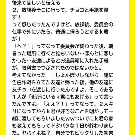
後来てほしいと伝える
２，放課後そこに行って、チョコと手紙を渡
す！
って感じだったんですけど、放課後、委員会の
仕事で外にいたら、普通に帰ろうとするｋ君
が！
「へ？！」ってなって委員会が終わった後、朝
言った場所に行くと誰もいない…ほんとに悲し
かった…友達によるとお道具箱に入れた手紙
が、教科書でつぶされたのではないかと。
考えてなかったー！しょんぼりしながら一緒に
書店に届いた
告白作戦を立てた友達と帰った後、他の友達に
みんなからのお手紙が
読める
友チョコを渡しに行ったんですよ。そこである
１人が「近所にいるｋ君にもあげる」って言っ
たんですよ。「ええ？！」ってなって、２人キ
リになってからｋ君が好きなことを明かして一
緒に渡してもらいましたｗｗついでにｋ君の家
も教えてもらってドタバタな１日が終わりまし
た。ヤバイよね？！自分でもビックリした初告