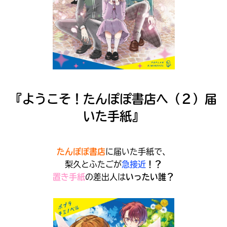
『ようこそ！たんぽぽ書店へ（２）届
いた手紙』
たんぽぽ書店
に届いた手紙で、
梨久とふたごが
急接近
！？
大人気
シリーズに
置き手紙
の差出人は
いったい誰
？
出会える