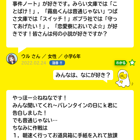
事件ノート」が好きです。みらい文庫では「こ
とばけ！」，「霧島くんは普通じゃない」つば
さ文庫では「スイッチ！」ポプラ社では「守っ
てあげたい！」，「恋愛寮においでよ☆」が好
きです！皆さんは何の小説が好きですか？
ウル さん ／ 女性 ／ 小学6年
2022.02.24
わかる
注目 !!
みんなは、なにが好き？
自分だけの
本だなが作れる！
やっほー☆ねねなです！
みんな聞いてくれ～バレンタインの日にｋ君に
告白しました！
でも普通じゃない…
ちなみに作戦は
１，朝速く行ってお道具箱に手紙を入れて放課