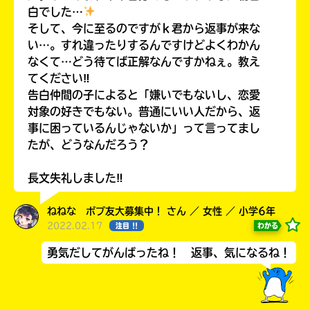
白でした…
そして、今に至るのですがｋ君から返事が来な
い…。すれ違ったりするんですけどよくわかん
なくて…どう待てば正解なんですかねぇ。教え
てください‼
告白仲間の子によると「嫌いでもないし、恋愛
対象の好きでもない。普通にいい人だから、返
事に困っているんじゃないか」って言ってまし
たが、どうなんだろう？
このマチのことを
もっと知りたい
キミに
長文失礼しました‼
ねねな ポプ友大募集中！ さん ／ 女性 ／ 小学6年
2022.02.17
わかる
注目 !!
勇気だしてがんばったね！ 返事、気になるね！