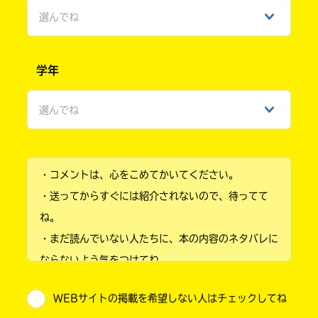
選んでね
男性
学年
女性
選んでね
ひみつ
小学1年
・コメントは、心をこめてかいてください。
小学2年
・送ってからすぐには紹介されないので、待ってて
小学3年
ね。
・まだ読んでいない人たちに、本の内容のネタバレに
小学4年
ならないよう気をつけてね。
小学5年
・キャンペーン開催中は、投稿した後の画面にバナー
WEBサイトの掲載を希望しない人はチェックしてね
が出るので、そこから応募してね。
小学6年