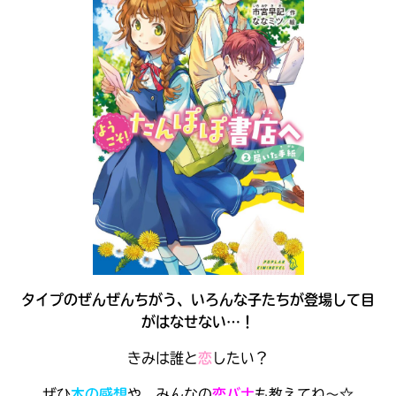
キミノラジオ配信中！
いろんな動画が
見られる
タイプのぜんぜんちがう、いろんな子たちが登場して目
がはなせない…！
きみは誰と
恋
したい？
ぜひ
本の感想
や、みんなの
恋バナ
も教えてね～☆