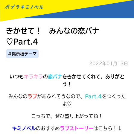
きかせて！ みんなの恋バナ
MENU
♡Part.4
#掲示板テーマ
2022年01月13日
いつも
キラキラ
の
恋バナ
をきかせてくれて、ありがと
う！
みんなの
ラブ
があふれそうなので、
Part.4
をつくった
よ♡
こっちで、ぜひ盛り上がってね！
キミノベル
の
おすすめ
ラブストーリー
はこちら！↓
読みたい本が