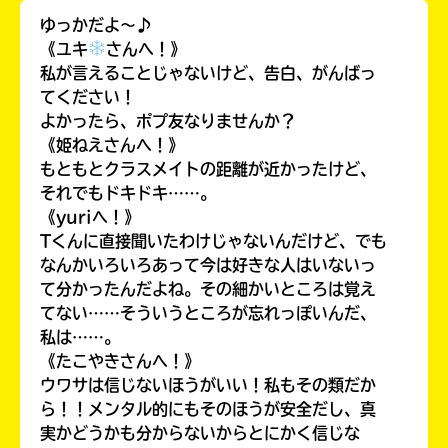
ゆっかだよ〜♪
《ユキ
さんへ！》
私が言えることじゃないけど、告白、がんばっ
てください！
キーワードから探す
よかったら、ポプ友なりませんか？
《姫ねえさんへ！》
もともとクラスメイトの距離が近かったけど、
それでもドキドキ……。
《yuriへ！》
Tくんに直接聞いたわけじゃないんだけど、でも
なんかいろいろあって今は好きな人はいないっ
オフィシャルアカウント
て分かったんだよね。その細かいところは覚え
てない……そういうところが忘れっぽいんだ、
私は……。
《たこやきさんへ！》
ウワサは信じないほうがいい！私もその類だか
ら！！メンタル的にもそのほうが安全だし、真
SNSでシェアする
実かどうかも分からないからとにかく信じな