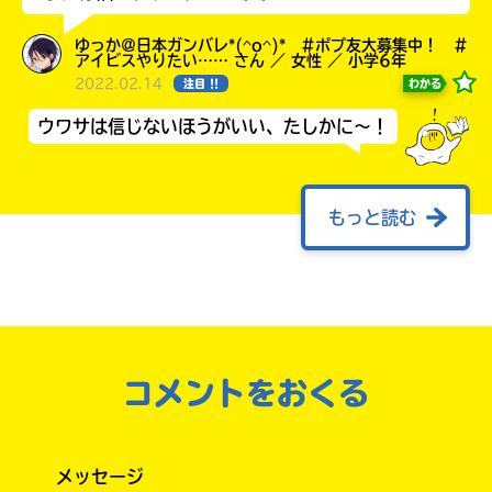
ゆっか＠日本ガンバレ*(^o^)* #ポプ友大募集中！ #
アイビスやりたい…… さん ／ 女性 ／ 小学6年
2022.02.14
わかる
注目 !!
ウワサは信じないほうがいい、たしかに～！
もっと読む
異性って、好きじゃないのにドキドキすること
って、ない？
好きな子がいるのに、ドキッとしちゃうことっ
て、ない？
コメントをおくる
ゆっか＠颯爽と突っ走れ #ポプ友、ちゃん付け・呼び
捨て、タメ口大歓迎！ さん ／ 女性 ／ 小学6年
2022.01.19
わかる
人気 !!
毎日ドキドキ……♡
メッセージ