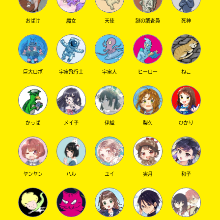
Loading
.
.
.
おばけ
魔女
天使
謎の調査員
死神
入
【uiちゃんへ】
力
良いよ良いよ！ポプ友OK！
内
容
【恋バナ】
巨大ロボ
宇宙飛行士
宇宙人
ヒーロー
ねこ
に
女子が男子とよく話すのって、おかしいと思
エ
いますか？私は音楽の授業の時に、チェロを弾
ラ
いてるんですけど。（各クラス３人）一緒に弾
ー
いてる男子がめっちゃ話しかけてくるんです。
が
かっぱ
メイ子
伊織
梨久
ひかり
どう思いますか？
あ
る
の
さくら@桜はまだ咲かない さん ／ 女性 ／ 中学1年
で、
2022.01.13
わかる
読まれてるよ !!
ヤンヤン
ハル
ユイ
実月
和子
も
よく話すのはいいと思うー
う
一
度
い
確