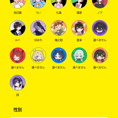
向日葵
うい
七海
瑠奈
ノア
ルイ
ほまれ
権之助
星来
選べません
選べません
選べません
選べません
選べません
選べません
詩
性別