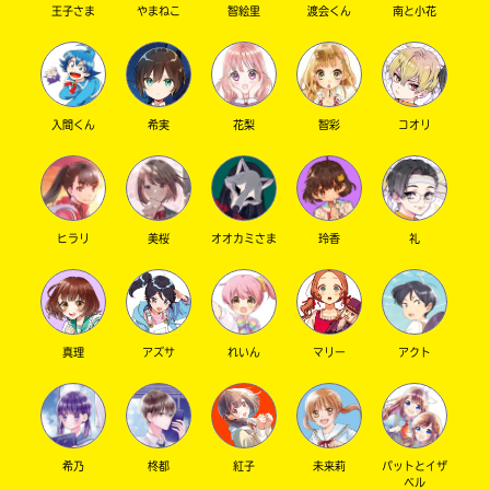
い
王子さま
やまねこ
智絵里
渡会くん
南と小花
え
認
し
て
み
て
入間くん
希実
花梨
智彩
コオリ
ね
戻
る
ヒラリ
美桜
オオカミさま
玲香
礼
真理
アズサ
れいん
マリー
アクト
希乃
柊都
紅子
未来莉
パットとイザ
ベル