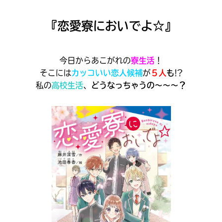
見つかる
本を飛び出して
『恋愛寮においでよ☆』
みんなとおしゃべり
できる掲示板
今日からあこがれの
寮生活
！
そこには
カッコいい恋人候補
が
５人
も
!?
私の
高校生活
、
どうなっちゃうの～～～？
本を飛び出して
みんなとおしゃべり
できる掲示板