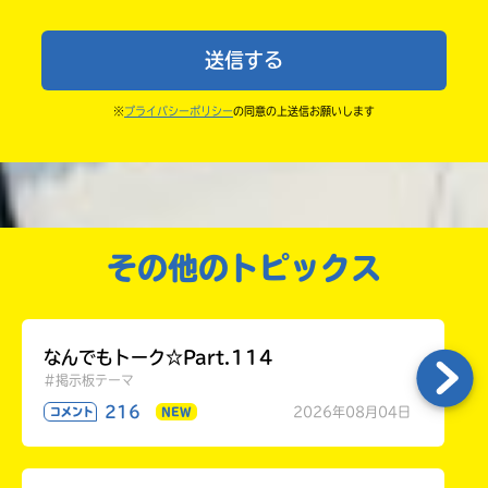
・ポプラ社の宣伝物で紹介させてもらうことがある
中学1年
よ。
送信する
・かき終えたら、人を傷つけていたり、個人情報をか
中学2年
きこんでいたり、字がまちがっていたりしないか、読
※
プライバシーポリシー
の同意の上送信お願いします
中学3年
みなおしてみてね。
高校生以上
その他のトピックス
なんでもトーク☆Part.114
#掲示板テーマ
216
2026年08月04日
コメント
NEW