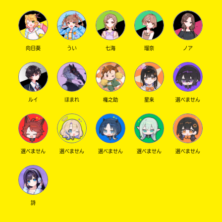
向日葵
うい
七海
瑠奈
ノア
ルイ
ほまれ
権之助
星来
選べません
選べません
選べません
選べません
選べません
選べません
詩