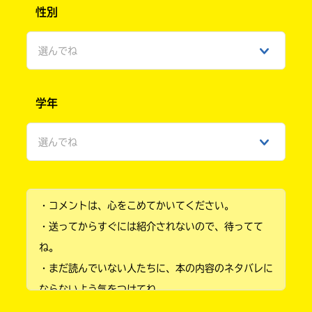
性別
選んでね
男性
学年
女性
選んでね
ひみつ
小学1年
・コメントは、心をこめてかいてください。
小学2年
・送ってからすぐには紹介されないので、待ってて
小学3年
ね。
・まだ読んでいない人たちに、本の内容のネタバレに
小学4年
ならないよう気をつけてね。
小学5年
・キャンペーン開催中は、投稿した後の画面にバナー