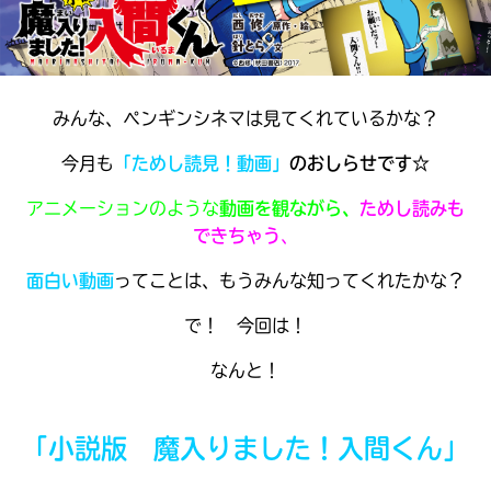
見つかる
本を飛び出して
みんなとおしゃべり
できる掲示板
みんな、ペンギンシネマは見てくれているかな？
今月も
「ためし読見！動画」
のおしらせです☆
アニメーションのような
動画を観ながら、
ためし読みも
できちゃう
、
面白い動画
ってことは、もうみんな知ってくれたかな？
で！ 今回は！
なんと！
本を飛び出して
みんなとおしゃべり
「小説版 魔入りました！入間くん」
できる掲示板