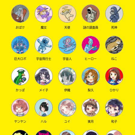
おばけ
魔女
天使
謎の調査員
死神
巨大ロボ
宇宙飛行士
宇宙人
ヒーロー
ねこ
このマチのことを
もっと知りたい
キミに
かっぱ
メイ子
伊織
梨久
ひかり
ヤンヤン
ハル
ユイ
実月
和子