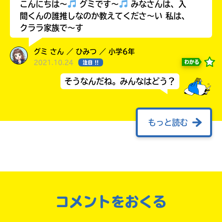
こんにちは～
グミです～
みなさんは、入
間くんの誰推しなのか教えてくださ～い 私は、
クララ家族で～す
グミ さん ／ ひみつ ／ 小学6年
2021.10.24
わかる
注目 !!
そうなんだね。みんなはどう？
もっと読む
自分だけの
うぇぇぇぇぇい！入間くんっっっっっっ！見
本だなが作れる！
る！
ふうき【不定期投稿】 さん ／ 女性 ／ 小学6年
2021.08.07
わかる
人気 !!
コメントをおくる
ぜひ！