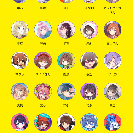
希乃
柊都
紅子
未来莉
パットとイザ
ベル
少女
琴莉
小雪
朱莉
葉山ハル
入
力
サクラ
メイズさん
陽菜
夜空
フミカ
Loading
.
.
.
内
容
に
エ
ラ
真帆
夏音
彩都
瑠奈
真白
ー
が
あ
る