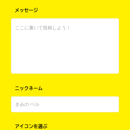
メッセージ
俺も読みたいなー
リュウジ さん ／ 男性 ／ 小学5年
2021.08.17
わかる
人気 !!
読んで読んで！
うわっ！
これテレビでやってたやつじゃん！(あんまり見
書店に届いた
たことないけど)
みんなからのお手紙が
読める
ニックネーム
めいめい さん ／ 女性 ／ 小学5年
2021.08.10
わかる
読まれてるよ !!
まずはキミノベルのノベライズ版をチェックだ～！
アイコンを選ぶ