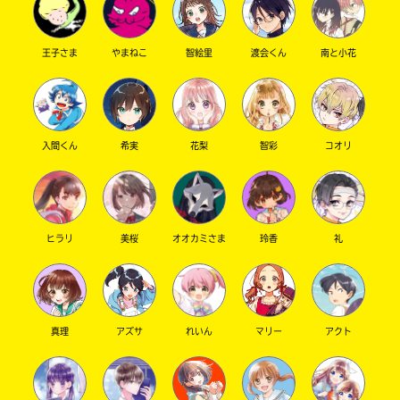
王子さま
やまねこ
智絵里
渡会くん
南と小花
キーワードから探す
入間くん
希実
花梨
智彩
コオリ
ヒラリ
美桜
オオカミさま
玲香
礼
オフィシャルアカウント
真理
アズサ
れいん
マリー
アクト
SNSでシェアする