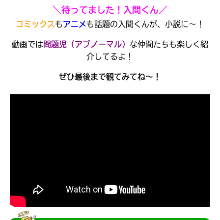
＼待ってました！入間くん／
コミックス
も
アニメ
も話題の入間くんが、小説に～！
動画では
問題児（アブノーマル）
な仲間たちも楽しく紹
介してるよ！
ぜひ最後まで観てみてね～！
大人気
シリーズに
出会える