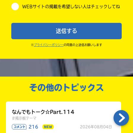
WEBサイトの掲載を希望しない人はチェックしてね
が出るので、そこから応募してね。
小学6年
・ポプラ社の宣伝物で紹介させてもらうことがある
中学1年
よ。
送信する
・かき終えたら、人を傷つけていたり、個人情報をか
中学2年
きこんでいたり、字がまちがっていたりしないか、読
※
プライバシーポリシー
の同意の上送信お願いします
中学3年
みなおしてみてね。
高校生以上
その他のトピックス
なんでもトーク☆Part.114
#掲示板テーマ
216
2026年08月04日
コメント
NEW