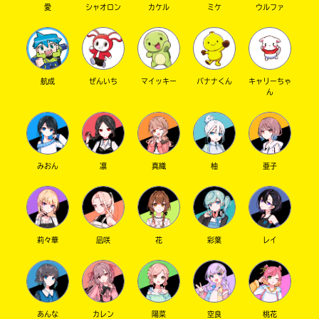
愛
シャオロン
カケル
ミケ
ウルファ
の
で、
も
う
一
航成
ぜんいち
マイッキー
バナナくん
キャリーちゃ
度
ん
い
確
い
え
認
し
て
みおん
凛
真織
柚
亜子
み
て
ね
戻
莉々華
凪咲
花
彩葉
レイ
る
あんな
カレン
陽菜
空良
桃花