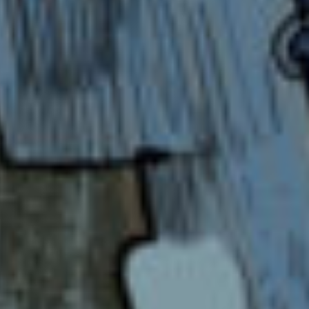
クリアちゃんへ
1番好きなシリーズは嬉しいよね。
次こそミラクルライトピンクがいい！
ユイユへ
だよね！
私はなおちゃんが勝つのかな〜って思ってる。
ライムタイム
えーと報告です。
私ライムは歴バスのファンミが外れちゃいまし
た(*ﾉω・*)ﾃﾍ
だから皆に会えない。
けど終わったら
「こんな事やったよ〜」とか
「〇〇にあったよ！」とか
「ポプラ社こんな感じだったよね〜」
とかいろんな事を聞きたい！