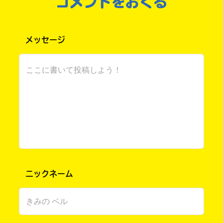
コメントをおくる
って）
雑談までお嬢様風で行くわよ〜！！！！
メッセージ
雑談ですわ。
昨日はなんと学校休んだのよ。
その理由は……風邪！ですわ。
（めんどくさくなったんで普段の口調でレッツ
ゴー！）
鼻水、咳、痰が絡むの3コンボで…
今日はお休みしました。
まあ、熱はちょこっと高いものの（普段は36.1
なんだけど今日は36.7だったよ〜）
死にそうなほどではない！
けども、今日体育あったし。
ニックネーム
あ、うちの体制が意味わかんないんだけどね、
「風邪気味なので体育見学します」って言った
ら、
「じゃあ保健室行って熱測ってきて」って言わ