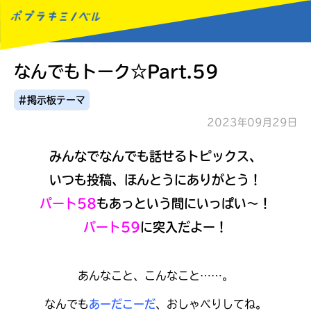
なんでもトーク☆Part.59
MENU
#掲示板テーマ
2023年09月29日
みんなでなんでも話せるトピックス、
いつも投稿、ほんとうにありがとう！
パート58
もあっという間にいっぱい～！
パート59
に突入だよー！
あんなこと、こんなこと……。
なんでも
あーだこーだ
、おしゃべりしてね。
読みたい本が