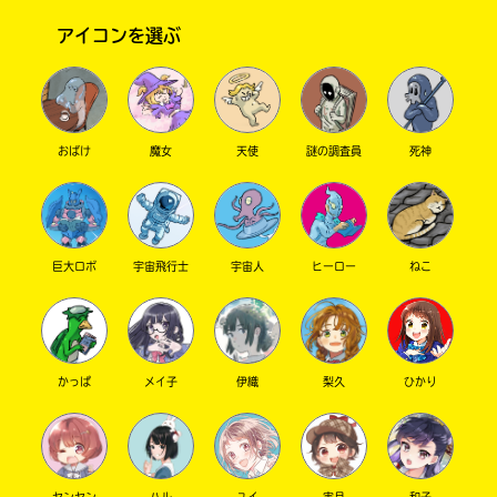
れるの。
それで風邪気味だったら熱普通に高いわけじゃ
アイコンを選ぶ
ん？
「あら、少し高いわね。じゃ、帰りましょ」に
なるわけ！！！！！！！
帰りたくない〜！！！
おばけ
魔女
天使
謎の調査員
死神
でもUターンされて、結局帰る羽目に…
みたいなことあったの。
私絶対帰りたくない！！！！！！！
から、今日はいっそのこと休んじゃえ〜！っ
巨大ロボ
宇宙飛行士
宇宙人
ヒーロー
ねこ
て。
今は休んで本当に良かったぁって思ってるよ！
（実際鼻水垂れ垂れなんだよね。みんなに見ら
れなくて良かった…）
かっぱ
メイ子
伊織
梨久
ひかり
それでは急ですが、問題！
次の言葉はある本を略している。
本当の本の名前は何か？
①氷プリ