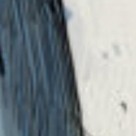
（あんど編集部さんお疲れ様です）
では、キミノマチに祝福を〜！！！！
ゆずの葉っぱ＃そあるを忘れない＃みんな大好き。 さん
／ 女性 ／ 中学1年
2023.09.29
わかる
人気 !!
風邪、お大事にね～！
おはようございます！ライムです！
雑談はちゃんと見てほしいな！
では返信いきます！
ライム返信
YORUNEKOへ
ポプ友紹介してくれてありがとう。
初めてのちゃん付け私だったんだね。
よつはちゃんへ