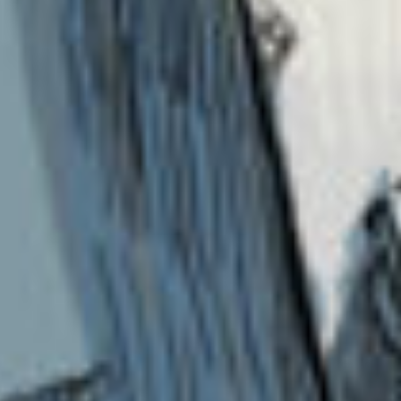
よつはって読んでいいかな？
私のことはライム、ライムちゃんとかで読んで
ほしいな。
わかる〜全部いいよね！
こんな事聞いた私がバカだった。
キボウノチカラ最強だよね！
私は推しのうららちゃんを見れて嬉しかった！
「プリキュア部」入りたい！
はるみへ
神様の救世主面白そう！
今度読んでみるね！
え！中学生！すごい！
うん。200人。
卒業しちゃった子も多いからね。
♥藍鬼へ♥
英検に関するアドバイスありがとう。
英検の事は明日話すね。