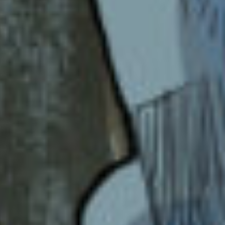
だから当たったポプ友達！
楽しんできて！
私は残念だけど、皆の思い出沢山聞きたい！
新しくフミカのアイコンできたね！
以上ライムでした！
「本で繋がった黄色と青の糸」
ライム さん ／ 女性 ／ 中学1年
2023.10.11
わかる
人気 !!
残念だけど、またいつか会えることを祈ってる
ね……！
はろっ！そらだよっ！返信するっ！
ナッツ
こえくん、マジで声高すぎ…！私でも出せない