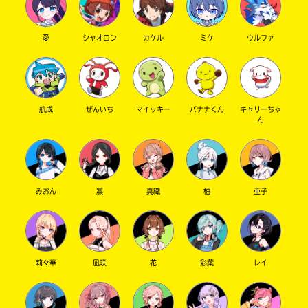
から、
じゃんじゃん言ってね！
愛
シャオロン
カケル
ミケ
ウルファ
梅へ
わ、マジか〜
視力Cとは…
お主相当目悪いんじゃな？！！！
航成
ぜんいち
マイッキー
バナナくん
キャリーちゃ
ま、私も他人事じゃないんだけど。
ん
ゆっくり来てね！
ライムへ
なんでもできる、なんでもなれる！って良い！
みおん
凛
真織
柚
亜子
yuriへ
久しぶり〜！！！！
にゃるほど。ちなみにうちも跳び箱は5段までだ
莉々華
凪咲
花
彩葉
レイ
よ（キランっ）
頭から落ちるとは…そりゃトラウマになるわ
っ！