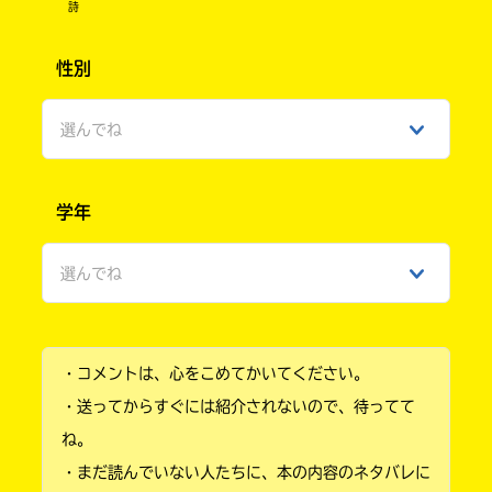
詩
最初の方だったらアイビスペイントっていうア
Loading
.
.
.
プリおすすめ！
性別
描きやすいから〜！
スターライトさんへ
選んでね
私も親に秘密にしてることまあまああります…
バレてると思うんですけど、
男性
キミノマチに来ていることも…
学年
入
女性
嘘の天才！！！
力
すごい！
選んでね
内
ひみつ
私は嘘ついたらすぐに顔に出るんですよねえ。
容
小学1年
に
はるみへ
エ
いえ〜い、アイコン決定組ぃ！
・コメントは、心をこめてかいてください。
ラ
小学2年
小説部でも変えない私はなんなんだ？
ー
・送ってからすぐには紹介されないので、待ってて
オオカミ様に一途ってこと？w
が
小学3年
ね。
好きな食べ物違うかったんかい！
あ
にゃるほど。1番楽しかった時期か〜
・まだ読んでいない人たちに、本の内容のネタバレに
る
小学4年