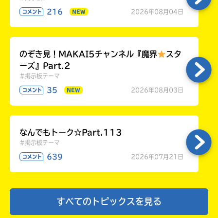
1人気作家さん多し！
216
2026年08月04日
コメント
NEW
2HP楽しいよねえ〜
3本が苦手な人も飛び込める、本の世界！
4読者目線第一！
5楽しい企画が多すぎる！困る！w
のぞき見！MAKAI5チャンネル『魔界
スタ
お、星の花が降る頃に！
ーズ』Part.2
#掲示板テーマ
私はまだ、戦争のお話の途中だよ。
なんて名前だったっけ？
35
2026年08月03日
コメント
NEW
ヒロユキが出てくるやつ。
あ、大人になれなかった子供達へ……かな？
どちらもいいお話なんだよねえ…
なんでもトーク☆Part.113
そう、恋バナ要素！！！！！
#掲示板テーマ
今回は短めだよ、って言おうとしたら長くなっ
639
2026年07月21日
コメント
てたw
ちゃんちゃん！（（強引に終わらすなw
ななみさんへ
すべてのトピックスを見る
ポプ友もちろん！
ななみって呼んでいいかな？