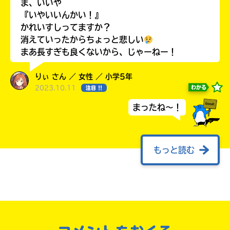
ま、いいや
『いやいいんかい！』
かれいすしってますか？
消えていったからちょっと悲しい
キーワードから探す
まあ長すぎも良くないから、じゃーねー！
りぃ さん ／ 女性 ／ 小学5年
2023.10.11
わかる
注目 !!
まったね～！
オフィシャルアカウント
もっと読む
キミノマチにこんにちは！
ですわ！
ハオハアさんことゆずの葉っぱですわ〜！
（ハオハアさんまだ言ってるんだw）
SNSでシェアする
口調変わってるのは気にしない！
（第2の人格によるとやってみたかったからです