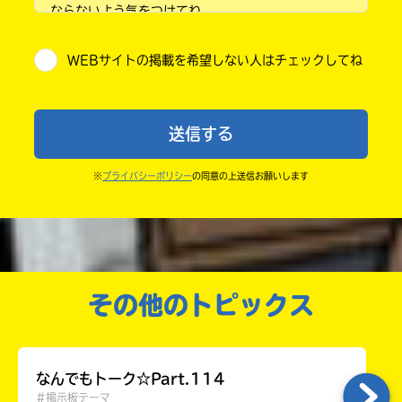
私もやってみよっかな？
の
ならないよう気をつけてね。
で、
だってっっっっふぁぁぁっあ！だよ？！！！
小学5年
・キャンペーン開催中は、投稿した後の画面にバナー
も
めいめいの家…
WEBサイトの掲載を希望しない人はチェックしてね
が出るので、そこから応募してね。
う
小学6年
行ったらみんなでおしゃべりしよーね〜
一
猫猫はまおまおって打ったら出てくるんだよ
・ポプラ社の宣伝物で紹介させてもらうことがある
度
中学1年
ね、驚き。
い
よ。
確
い
送信する
壬氏ホント好みなんですよぉ〜
え
・かき終えたら、人を傷つけていたり、個人情報をか
認
中学2年
一巻の終わりが！好き！！！
し
きこんでいたり、字がまちがっていたりしないか、読
ユナミンになりたいよ〜
※
プライバシーポリシー
の同意の上送信お願いします
て
中学3年
シンクロよ、シンクロ！（まさかのw）
みなおしてみてね。
み
あ〜ルルララ出てくるとこいいよねえ！
て
高校生以上
なるほどなるほど。
ね
私もやっちゃお、野望！
1学校で1番流行らせる！！！
戻
その他のトピックス
る
2好きなキャラランキングで一位取れるようにす
る！
（前回の卒アルで異例の2位だった和子w）
3キミノベルって言ったら伝わるようにしたい。
なんでもトーク☆Part.114
強みは、
#掲示板テーマ