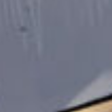
透へ
中間、お疲れ様！
和子さんへ
キミノマチへようこそ！
ゆずの葉っぱです！
これからよろしくね！
サバちゃん私も大好き〜！
サバちゃん作品で1番何が好き？
そあるへ
そっかあ。
でも、でも、
そあると過ごした日々は絶対忘れないよ。
家の事情も大変だし、
怖い部分もあったかも。
でも、