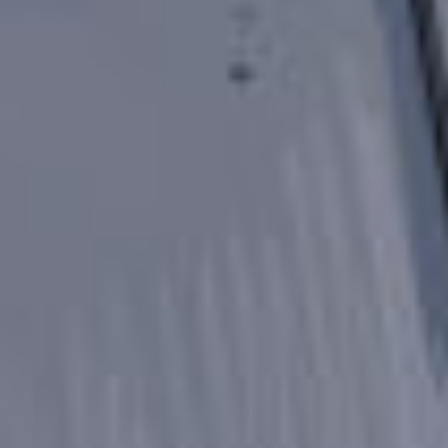
思って。
（いわゆる歴バスのことですね）
③好きなことは読書、絵を描くこと。
意外と学校も好きだよ。
④ん〜
まずは題名をキミノマチのある子からもらっ
て書いていました。
というか、今も書いてます！
⑤優しいし、可愛い！！！
ミルフィーユへ
長いよね、私の返信〜
みんなに返信してるとこんぐらいになるのよ。
（分かるかい〜？！）
ペットボトルを棒で持ち上げんの。
支点作ってね。
で、支点に力点が近い方が軽いのかな〜重いの
かな〜って。
親善、おめでと〜！