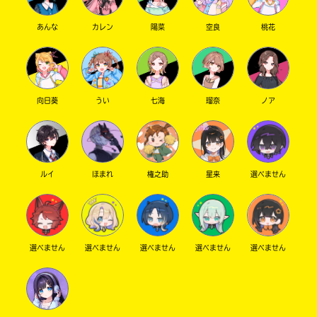
危険すぎる…
うふふ、大学生までず〜っといればいいんだ
あんな
カレン
陽菜
空良
桃花
よ？
わ〜ん！
yuri大好き！！！
向日葵
うい
七海
瑠奈
ノア
梅へ
私の最初の挨拶は「キミノマチにこんにち
は！」だねえ。
こん梅良き！
ルイ
ほまれ
権之助
星来
選べません
のんのんさんへ
キミノマチへようこそ！
ゆずの葉っぱです！
これからよろしくね〜！！
選べません
選べません
選べません
選べません
選べません
愛犬をもふもふ…可愛いですよねっ！
イラストレーションのデジタル？
えっと、描き方みたいなこと？
アップの仕方みたいなこと？