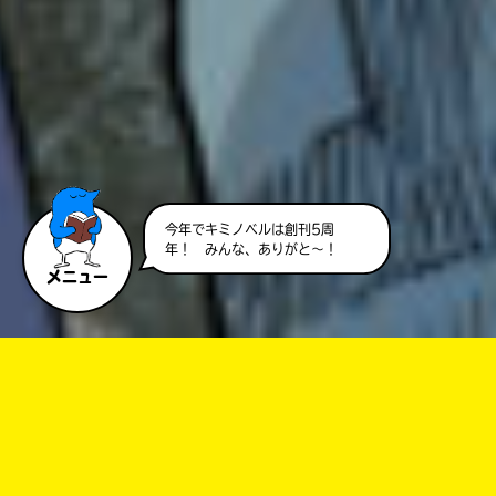
のに！すごすぎるっ
CARAT★さん
自縛少年花子くん私も好きなんですっ！一緒で
す！あ、ハッシュタグのK-popってかいてあり
ますね！私もK-pop好きです！ポプ友になりま
せんか？
sora さん ／ 女性 ／ 小学5年
今年でキミノベルは創刊5周
2023.10.06
わかる
年！ みんな、ありがと～！
人気 !!
メニュー
よろしく～