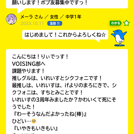
願いします！ポプ友募集中ですっ！
メーラ さん ／ 女性 ／ 中学1年
2023.10.11
わかる
注目 !!
はじめまして！これからよろしくね☆
こんにちは！りぃでっす！
VOISING部へ
このマチのことを
課題やります！
もっと知りたい
キミに
推しグルは、いれいすとシクフォニです！
最推しは、いれいすは、ifよりのまろにきで、シ
クフォニは、すちとみことです！
いれいすの3周年みましたか？かわいくて死にそ
うでした！
『わーそうなんだよかったね(棒)』
ひどい…
『いやきもいきもい』