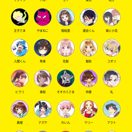
ヤンヤン
ハル
ユイ
実月
和子
②とっとと
③星ねが
④レッド
⑤ティアムーン
王子さま
やまねこ
智絵里
渡会くん
南と小花
まあ、今回のは簡単じゃない？
全問正解目指して、頑張ってくださ〜い！
ではでは返信！
イベじつメンバーへ
入間くん
希実
花梨
智彩
コオリ
【イベント決定】
10月のイベントは「キミノインタビュー─気に
なるあの子にインタビュー─」
に決定しました！
ヒラリ
美桜
オオカミさま
玲香
礼
投票&案を出してくれた方々ありがとうございま
した！
キミノインタビューについて詳細を作りまし
た。
真理
アズサ
れいん
マリー
アクト
［キミノインタビュー─気になるあの子にイン