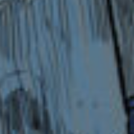
nonnoへ
えっとね学校は行けてないよ。
英検の事は明日話すね。
ミルフィーユへ
そう！（私もあってるのか不安…）
えーとねエコーは「映画プリキュアオールスタ
ーズNewStage」から出てるよ。
ゆず葉っちへ
今月のハニレモ読んだよ！
よしみさん…
英検の事は明日話すね。
KANOKOへ
英検の事は明日話すね。
ごめんね。