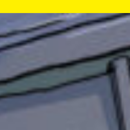
あとタメ口も〜！
不知火さんへ
キミノマチへようこそ！
ゆずの葉っぱです！
これからよろしくね〜！！
不知火、ってかっこいいよねっ！
姫乃へ
①は〜い、ゆずの葉っぱと申します！
中学一年生、13歳。
誕生日は7/19、多分A型です。（多分とは
w）
好きな食べ物はオムライス、嫌いな食べ物は
お魚…
で、でもサバちゃんは好きだよ！
②サバちゃんのnoteから来ました。
新しいシリーズはどんなものなのかな、って