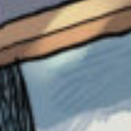
何も言わずにさよならしていくのと、
ここにちゃんとさよならを言って、いなくなる
のと、
全然違うと思うんだ。
ちゃんと言ったのはそあるの優しさだよね。
そんなそあるを誇りに思うよ。
本当に本当にありがとう。
また会おうね！
リン子へ
ハハッ☆ってわ〜！？
リン子がミ○キーになってるよ？！
うふふ、ハオハアさん気に入っちゃった。
いちごラテへ
もしもし良かったら、
共作しない？！
（小説部で返信出来なくてごめん〜）
あと熱中症大丈夫？