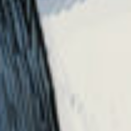
のんのんさんへ
歴友と話せるっていいよねっ！
私も小学校の時いて、
その子としょっちゅう喋ってたよ〜
いちご寿司へ
熱もう下がったから大丈夫〜
暇だったから返信したんだ。
心配してくれてあんがとね。
んでえっっ？！！←声がおかしい
私の前のコメント人気になってるんだけ
ど？！！！
（どっどっどうしたんだ？！！）
無駄に長いだけの返信に分かる、押してくれて
ありがと〜！！
（そしてあのコメントに分かりみはあるのかw）
パンクしちゃったらごめんなさい！