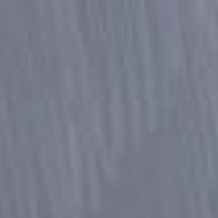
ユニフォームダサいんだ…
（確かに緑はないな…）
まあ、頑張れ〜！！
ゆーゆーさんへ
もちろん！
初返信で返信していただき光栄です！
なんて呼べばいい？
あとタメ口はいいですか？
ユイユさんへ
親善選手おめでと〜！
頑張ってね！
緑って…センスはどこに行ったんだろうね…w
BAKEINUへ
わ〜！
修学旅行お疲れ様！
体調崩すこと多いから、ゆっくり休んでね。