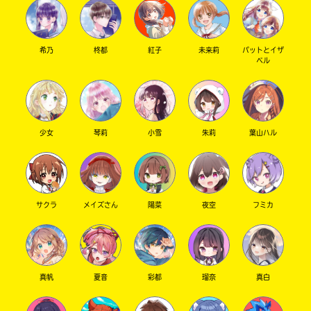
タビュー─］
やり方
①最初の期間内にキミノマチのみんなに誰に何
希乃
柊都
紅子
未来莉
パットとイザ
ベル
を質問したいか聞く。
注意・プライバシーとか考えること。
②次の期間内にイベじつメンバーが集まった内
容を元に、
質問の対象となった人に聞く。
少女
琴莉
小雪
朱莉
葉山ハル
③最終的にイベじつメンバーがそれをまとめて
投稿する。
（もしできたら↓）
④その投稿の1週間後に「〇〇さんについて君は
サクラ
メイズさん
陽菜
夜空
フミカ
知っているか？！」というクイズを出す。
正解した人はその人のことを良く知ってるで
賞！
真帆
夏音
彩都
瑠奈
真白
みたいな感じでどうでしょうか？
イベじつメンバーの他のみんなの意見も欲しい