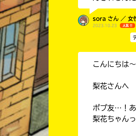
sora さん ／ 
2023.10.23
人気 !!
こんにちは
梨花さんへ
ポプ友…！
梨花ちゃんっ