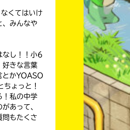
らなくてはいけ
と、みんなや
はなし！！小6
！好きな言葉
とかYOASO
とちょっと！
る！私の中学
のがあって、
質問もたくさ