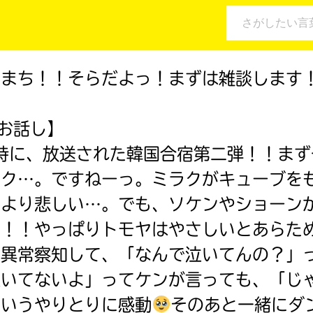
のまち！！そらだよっ！まずは雑談します
お話し】
時に、放送された韓国合宿第二弾！！まず
キーワードから探す
ラク…。ですねーっ。ミラクがキューブを
により悲しい…。でも、ソケンやショーン
た！！やっぱりトモヤはやさしいとあらた
入
力
の異常察知して、「なんで泣いてんの？」
内
いてないよ」ってケンが言っても、「じゃ
容
に
ていうやりとりに感動
そのあと一緒にダ
エ