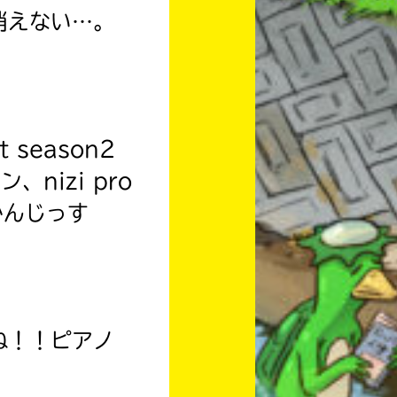
消えない…。
！
 season2
nizi pro
かんじっす
ね！！ピアノ