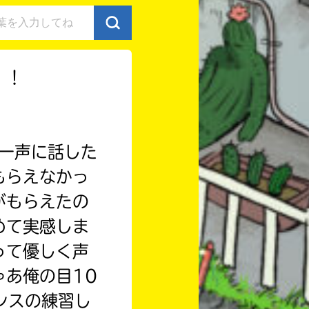
！！
一声に話した
もらえなかっ
がもらえたの
めて実感しま
って優しく声
あ俺の目10
ンスの練習し