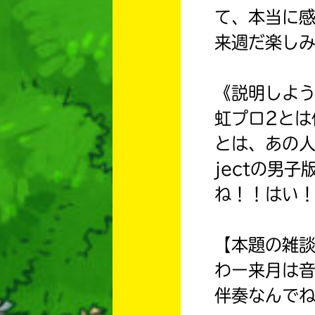
て、本当に
来週だ楽し
《説明しよ
虹プロ2とは何
とは、あの人気
jectの男
ね！！はい
【本題の雑
わー来月は
伴奏なんで