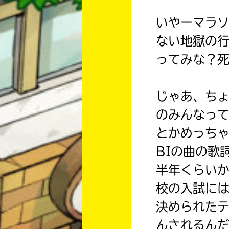
いやーマラソ
ない地獄の
ってみな？
じゃあ、ちょ
のみんなっ
とかめっちゃ
BIの曲の歌
半年くらい
校の入試に
決められた
んされるん