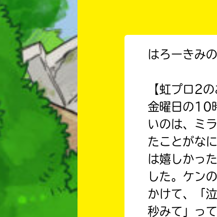
はろーきみ
【虹プロ2の
金曜日の10
いのは、ミ
たことがな
は嬉しかっ
した。ケン
かけて、「泣
秒みて」っ