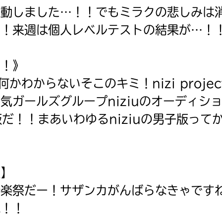
オフィシャルアカウント
ラ
感動しました…！！でもミラクの悲しみは
ー
み！来週は個人レベルテストの結果が…！
が
あ
Loading
.
.
.
る
う！》
の
で、
かわからないそこのキミ！nizi project
も
SNSでシェアする
う
ガールズグループniziuのオーディション、
一
子版だ！！まあいわゆるniziuの男子版って
度
い
確
い
！
え
認
し
て
談】
み
て
音楽祭だー！サザンカがんばらなきゃです
ね
ね！！