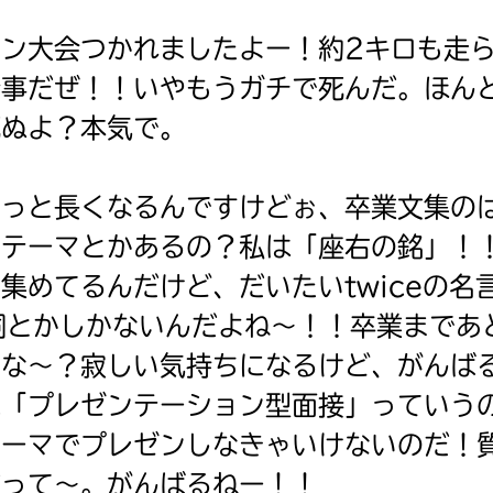
戻る
ン大会つかれましたよー！約2キロも走
行事だぜ！！いやもうガチで死んだ。ほん
死ぬよ？本気で。
っと長くなるんですけどぉ、卒業文集の
てテーマとかあるの？私は「座右の銘」！
集めてるんだけど、だいたいtwiceの名言
詞とかしかないんだよね〜！！卒業まであ
かな〜？寂しい気持ちになるけど、がんば
は「プレゼンテーション型面接」っていう
テーマでプレゼンしなきゃいけないのだ！
だって〜。がんばるねー！！