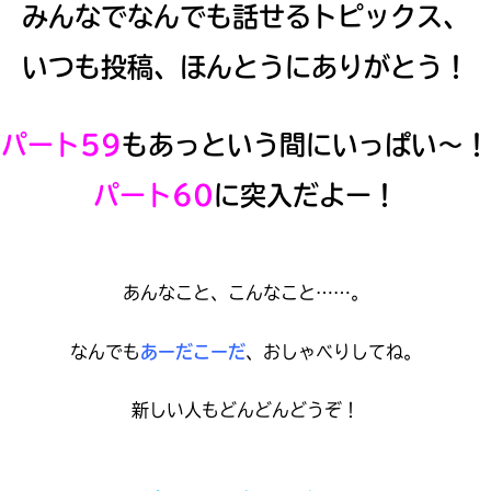
みんなでなんでも話せるトピックス、
読みたい本が
見つかる
いつも投稿、ほんとうにありがとう！
パート59
もあっという間にいっぱい～！
パート60
に突入だよー！
あんなこと、こんなこと……。
なんでも
あーだこーだ
、おしゃべりしてね。
新しい人もどんどんどうぞ！
大人気
シリーズに
出会える