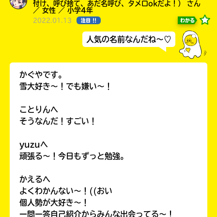
付け、呼び捨て、あだ名呼び、タメ口okだよ！） さん
／ 女性 ／ 小学4年
2022.01.13
わかる
注目 !!
人気の名前なんだね～♡
かぐやです。
雪大好き〜！でも嫌い〜！
ことりんへ
そうなんだ！すごい！
書店に届いた
みんなからのお手紙が
yuzuへ
読める
頑張る〜！今日もずっと勉強。
かえるへ
よくわかんない〜！((おい
個人勢が大好き〜！
一問一答自己紹介からみんな出会ってる〜！