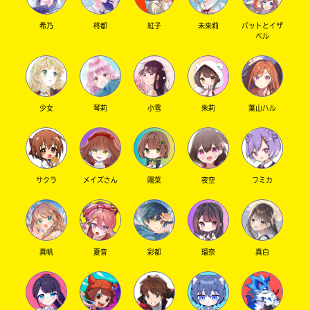
冬休み中なんだけど･･･明日出校日なんだよぉぉ
希乃
柊都
紅子
未来莉
パットとイザ
ベル
ぉー
頑張る(￣^￣)ゞ
さくら ＃あけおめ！＃ことよろ！ さん ／ 女性 ／ 中
学1年
2022.01.05
わかる
人気 !!
少女
琴莉
小雪
朱莉
葉山ハル
冬休みも出校日あるの！？ 行ってらっしゃい！
サクラ
メイズさん
陽菜
夜空
フミカ
真帆
夏音
彩都
瑠奈
真白