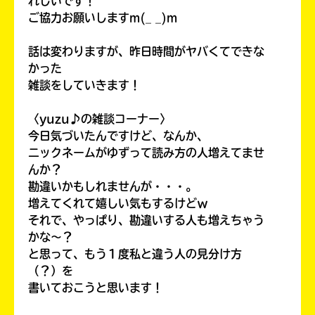
れしいです！
ご協力お願いしますm(_ _)m
話は変わりますが、昨日時間がヤバくてできな
かった
雑談をしていきます！
〈yuzu♪の雑談コーナー〉
今日気づいたんですけど、なんか、
ニックネームがゆずって読み方の人増えてませ
んか？
勘違いかもしれませんが・・・。
増えてくれて嬉しい気もするけどｗ
みんなの絵が
見られる
それで、やっぱり、勘違いする人も増えちゃう
ギャラリー
かな〜？
と思って、もう１度私と違う人の見分け方
（？）を
書いておこうと思います！