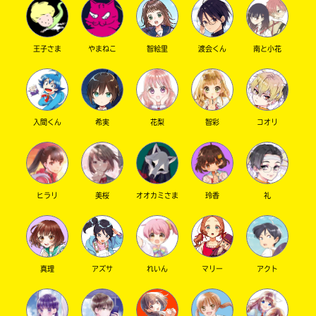
2022.01.04
わかる
人気 !!
度
い
確
い
雪が多いと、雪かきが大変だね。お手伝い、えらい！
え
認
王子さま
やまねこ
智絵里
渡会くん
南と小花
し
て
み
て
【ヨナツちゃんへ】
ね
藤井風、自宅で紅白出場するのか･･･これでい
入間くん
希実
花梨
智彩
コオリ
いのか･･･？と思っていたら、まさかのステージ
戻
脇に！楽しい紅白だったね。YOASOBIも良か
る
ったよ･･･ね？
ヒラリ
美桜
オオカミさま
玲香
礼
【リル＆リムルちゃんへ】
こんにちは、さくらと申します！良かったら
ポプ友になりませんか？
真理
アズサ
れいん
マリー
アクト
【茶の神ちゃんへ】
私はお茶が大好き
麦茶も日本茶も･･･御抹茶
も！ポプ友になりませんか？