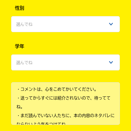
性別
選んでね
男性
学年
女性
選んでね
ひみつ
小学1年
・コメントは、心をこめてかいてください。
小学2年
・送ってからすぐには紹介されないので、待ってて
小学3年
ね。
・まだ読んでいない人たちに、本の内容のネタバレに
小学4年
ならないよう気をつけてね。
小学5年