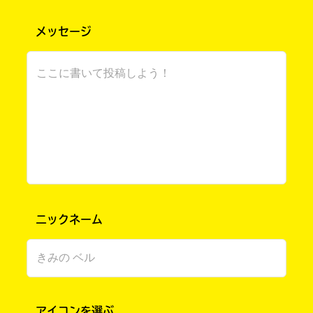
と･･･。まず、紅白！！最後まで見ました！まふ
まふ最高でしたぁぁぁぁ！！熱唱していたの
メッセージ
で、こちらも元気を貰えました！私は藤井風さ
んも推してます。
そしてそして、元日！一日に従兄弟に会いま
した！半年ぶりに会ったので、とても懐かしか
ったです。
凄く充実した一年だったと思います。小説投
稿も出来て、キミノマチに来て、後悔はありま
せん。今年も笑いあふれる一年になればいい
な。キミノマチの皆さんも、充実した一年にな
りますように。
ニックネーム
さくら さん ／ 女性 ／ 中学1年
2022.01.04
わかる
人気 !!
待っててくれたんだ……。ありがとう～。
アイコンを選ぶ