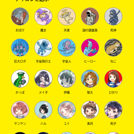
もうPart 12になったんだね･･･早いなぁ
ぁ･･･。返信いきます。
Loading
.
.
.
【んさんへ】
さくらと申します！よければポプ友に･･･なり
入
おばけ
魔女
天使
謎の調査員
死神
ませんか？ポプ友というのは、キミノマチでの
力
友達ということですかね･･･。
内
容
【かぐやへ】
に
えぇぇ！？お土産！？なんだろ〜〜？楽し
巨大ロボ
宇宙飛行士
宇宙人
ヒーロー
ねこ
エ
み！
ラ
ー
【かすみんへ】
が
東京も雪が降ったんだね
私は東北地方に住
あ
かっぱ
メイ子
伊織
梨久
ひかり
んでるから、冬に雪は付き物だよ！去年は雪だ
る
るまつくった。笑。雪が降るたびに玄関の掃除
の
で、
をしてるよ。
も
う
ヤンヤン
ハル
ユイ
実月
和子
さくら
今年もよろしくお願いします
さん ／ 女性
／ 中学1年
一