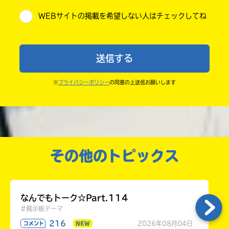
・キャンペーン開催中は、投稿した後の画面にバナー
WEBサイトの掲載を希望しない人はチェックしてね
が出るので、そこから応募してね。
小学6年
・ポプラ社の宣伝物で紹介させてもらうことがある
中学1年
よ。
送信する
・かき終えたら、人を傷つけていたり、個人情報をか
中学2年
きこんでいたり、字がまちがっていたりしないか、読
※
プライバシーポリシー
の同意の上送信お願いします
中学3年
みなおしてみてね。
高校生以上
その他のトピックス
なんでもトーク☆Part.114
#掲示板テーマ
216
2026年08月04日
コメント
NEW