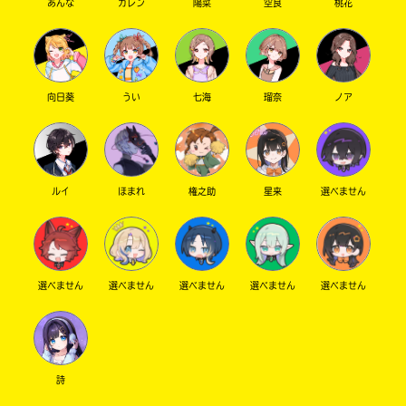
あんな
カレン
陽菜
空良
桃花
向日葵
うい
七海
瑠奈
ノア
ルイ
ほまれ
権之助
星来
選べません
選べません
選べません
選べません
選べません
選べません
詩