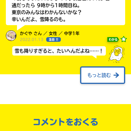
通だったら 9時から1時間目ね。
東京のみんなはわかんないかな？
辛いんだよ、雪降るのも。
かぐや さん ／ 女性 ／ 中学1年
2022.01.13
わかる
注目 !!
雪も降りすぎると、たいへんだよね……！
もっと読む
あけましておめでとうございます！！さくらで
す
キミノマチにメッセージを送ることが出来
なくて、早く一月四日にならないかな･･･って待
っていました。イラステーションへの投稿もし
ます！コピックじゃなくて、色鉛筆に変更にな
コメントをおくる
りました
さてさて、さくらのお正月や元日を振り返る