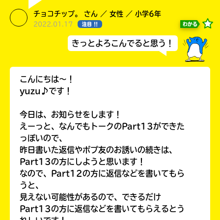
チョコチップ。 さん ／ 女性 ／ 小学6年
2022.01.17
わかる
注目 !!
きっとよろこんでると思う！
こんにちは〜！
yuzu♪です！
今日は、お知らせをします！
えーっと、なんでもトークのPart13ができた
っぽいので、
昨日書いた返信やポプ友のお誘いの続きは、
キミノラジオ配信中！
いろんな動画が
Part13の方にしようと思います！
見られる
なので、Part12の方に返信などを書いてもら
うと、
見えない可能性があるので、できるだけ
Part13の方に返信などを書いてもらえるとう