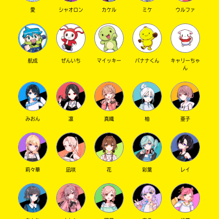
愛
シャオロン
カケル
ミケ
ウルファ
航成
ぜんいち
マイッキー
バナナくん
キャリーちゃ
ん
みおん
凛
真織
柚
亜子
莉々華
凪咲
花
彩葉
レイ