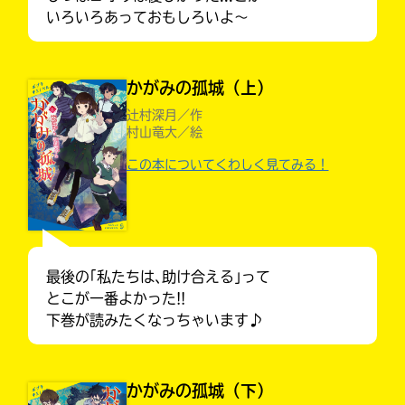
いろいろあっておもしろいよ〜
かがみの孤城（上）
辻村深月／作
村山竜大／絵
この本についてくわしく見てみる！
最後の｢私たちは､助け合える｣って
とこが一番よかった!!
大人気
シリーズに
下巻が読みたくなっちゃいます♪
出会える
かがみの孤城（下）