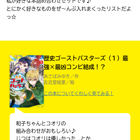
私が好きな本詰め合わせセットです♪
見つかる
とにかく好きなものをぜ～んぶ入れまくったリストだよ
本を飛び出して
っ☆
みんなとおしゃべり
できる掲示板
歴史ゴーストバスターズ（１）最
強×最凶コンビ結成！？
あさばみゆき／作
左近堂絵里／絵
この本についてくわしく見てみる！
本を飛び出して
みんなとおしゃべり
和子ちゃんとコオリの
できる掲示板
組み合わせがおもしろい♪
じつはコオリは優しかった...とか