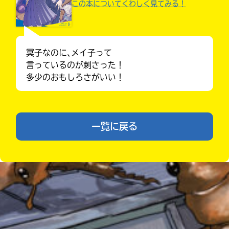
この本についてくわしく見てみる！
容
に
エ
ラ
ー
冥子なのに､メイ子って
が
言っているのが刺さった！
あ
多少のおもしろさがいい！
る
の
Loading
.
.
.
で、
も
一覧に戻る
う
一
みんなの絵が
度
見られる
い
ギャラリー
確
い
え
認
し
て
み
て