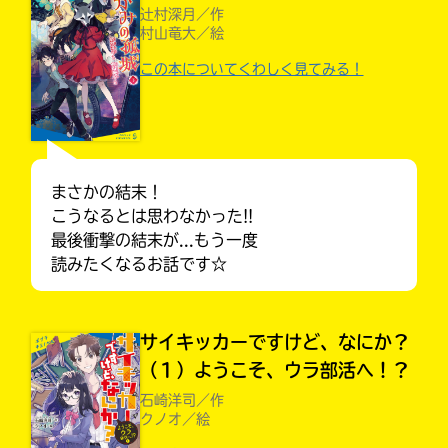
辻村深月／作
村山竜大／絵
この本についてくわしく見てみる！
まさかの結末！
こうなるとは思わなかった!!
最後衝撃の結末が...もう一度
読みたくなるお話です☆
キミノラジオ配信中！
いろんな動画が
見られる
サイキッカーですけど、なにか？
（１）ようこそ、ウラ部活へ！？
入
石崎洋司／作
力
クノオ／絵
内