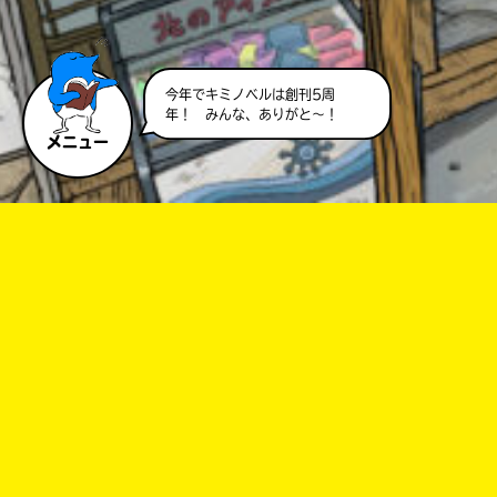
今年でキミノベルは創刊5周
キーワードから探す
年！ みんな、ありがと～！
メニュー
オフィシャルアカウント
SNSでシェアする