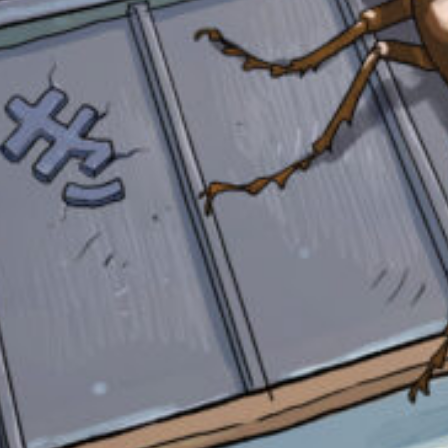
ね
戻
る
自分だけの
本だなが作れる！