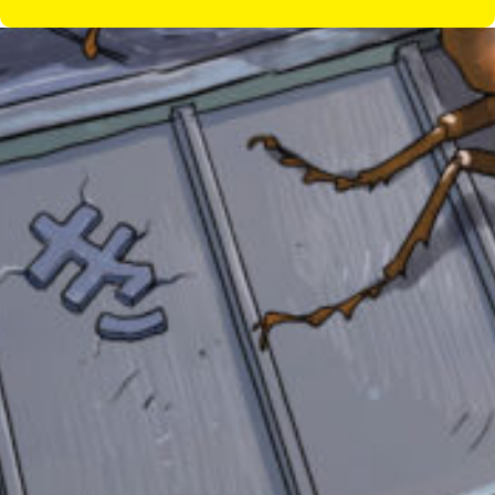
し
て
み
て
ね
戻
る
自分だけの
本だなが作れる！