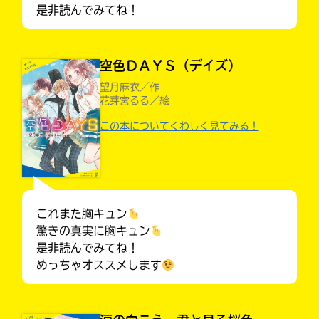
是非読んでみてね！
空色ＤＡＹＳ（デイズ）
望月麻衣／作
花芽宮るる／絵
この本についてくわしく見てみる！
これまた胸キュン
キミノラジオ配信中！
いろんな動画が
驚きの真実に胸キュン
見られる
是非読んでみてね！
めっちゃオススメします