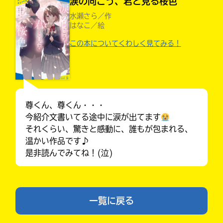
涙の向こう、君と見る桜色
入
水瀬さら／作
力
はなこ／絵
内
この本についてくわしく見てみる！
容
に
エ
ラ
ー
が
尊くん、尊くん・・・
あ
今紹介文書いてる途中に涙が出てます
る
それくらい、驚きと感動に、誰もが包まれる、
Loading
.
.
.
の
温かい作品です♪
みんなの絵が
で、
見られる
是非読んでみてね！(泣)
ギャラリー
も
う
一
度
い
一覧に戻る
確
い
え
認