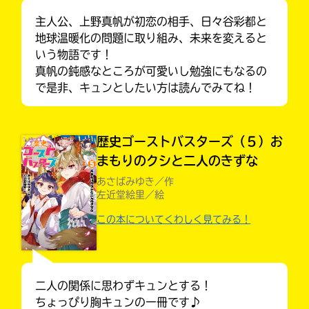
主人公、上野真帆が初恋の相手、日々谷彩都と
地球温暖化の問題に取り組み、未来を変えると
いう物語です！
真帆の鈍感なところが可愛いし勉強にもなるの
で是非、キュンとしたい方は読んでみてね！
歴史ゴーストバスターズ（５）お
まもりのクシと二人のきずな
あさばみゆき／作
左近堂絵里／絵
この本についてくわしく見てみる！
大人気
シリーズに
出会える
二人の関係に思わずキュンとする！
ちょっぴり胸キュンの一冊です♪