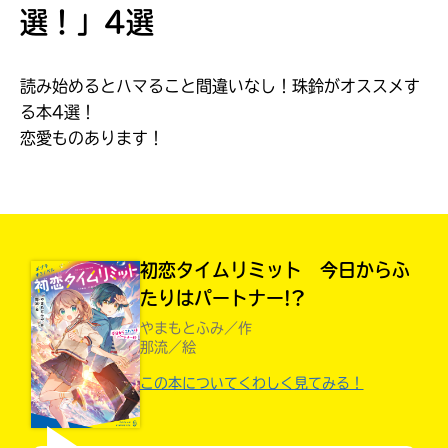
見つかる
選！」4選
本を飛び出して
みんなとおしゃべり
できる掲示板
読み始めるとハマること間違いなし！珠鈴がオススメす
る本4選！
恋愛ものあります！
初恋タイムリミット 今日からふ
たりはパートナー!?
やまもとふみ／作
那流／絵
本を飛び出して
この本についてくわしく見てみる！
みんなとおしゃべり
できる掲示板