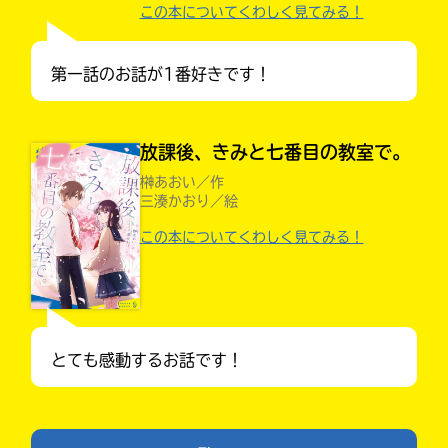
この本についてくわしく見てみる！
第一話のお話が1番好きです！
放課後、きみと七番目の教室で。
榊あおい／作
三湊かおり／絵
この本についてくわしく見てみる！
入
力
キミノラジオ配信中！
内
いろんな動画が
容
見られる
に
とても感動するお話です！
エ
ラ
ー
が