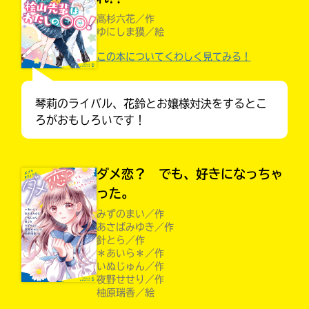
高杉六花／作
ゆにしま獏／絵
この本についてくわしく見てみる！
琴莉のライバル、花鈴とお嬢様対決をするとこ
ろがおもしろいです！
ダメ恋？ でも、好きになっちゃ
った。
みずのまい／作
あさばみゆき／作
大人気
シリーズに
針とら／作
出会える
＊あいら＊／作
いぬじゅん／作
夜野せせり／作
柚原瑞香／絵