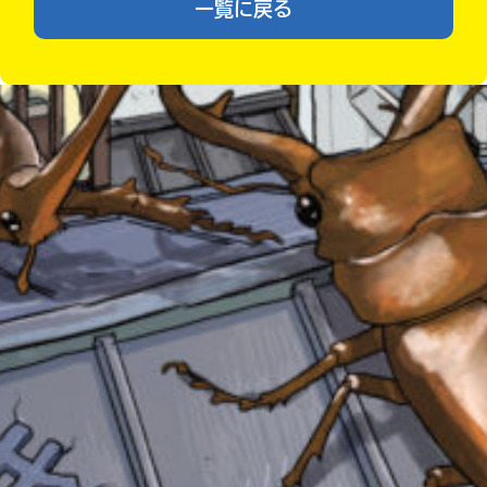
一覧に戻る
あ
る
の
Loading
.
.
.
で、
も
う
一
度
い
確
い
え
認
し
て
み
みんなの絵が
見られる
て
ギャラリー
ね
戻
る