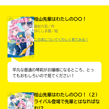
見つかる
本を飛び出して
みんなとおしゃべり
できる掲示板
桧山先輩はわたしの〇〇！
高杉六花／作
ゆにしま獏／絵
この本についてくわしく見てみる！
平凡な普通の琴莉がお嬢様になるところ、とっ
てもおもしろいので見てください！
本を飛び出して
桧山先輩はわたしの〇〇！（２）
みんなとおしゃべり
できる掲示板
ライバル登場で先輩とはなればな
れ!?