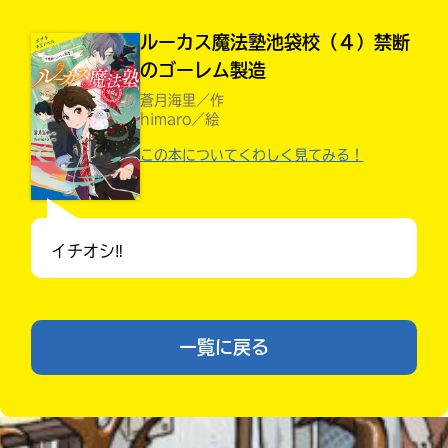
ルーカス魔法塾池袋校（４）禁断
のゴーレム製造
蒼月海里／作
himaro／絵
この本についてくわしく見てみる！
入
力
内
イチオシ‼︎
容
に
キミノラジオ配信中！
エ
いろんな動画が
ラ
見られる
一覧に戻る
ー
が
あ
る
の