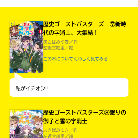
見つかる
本を飛び出して
みんなとおしゃべり
歴史ゴーストバスターズ ⑦新時
できる掲示板
代の字消士、大集結！
あさばみゆき／作
左近堂絵里／絵
この本についてくわしく見てみる！
私がイチオシ‼︎
歴史ゴーストバスターズ⑧眠りの
本を飛び出して
御子と雪の字消士
みんなとおしゃべり
できる掲示板
あさばみゆき／作
左近堂絵里／絵