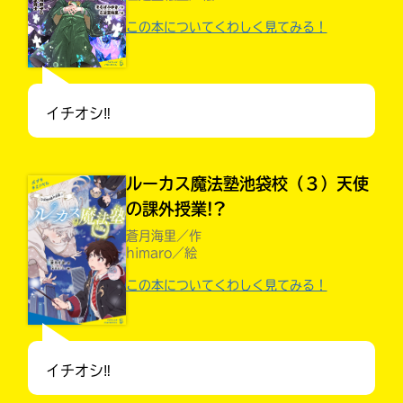
この本についてくわしく見てみる！
イチオシ‼︎
ルーカス魔法塾池袋校（３）天使
の課外授業!?
蒼月海里／作
himaro／絵
この本についてくわしく見てみる！
大人気
シリーズに
出会える
イチオシ‼︎