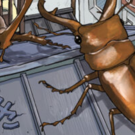
Loading
.
.
.
で、
も
う
一
度
い
確
い
え
認
し
て
み
て
ね
みんなの絵が
見られる
戻
ギャラリー
る