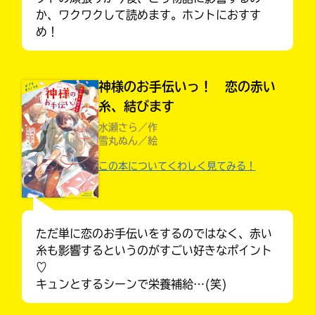
か、ワクワクして読めます。ホントにおすす
め！
神様のお手伝いっ！ 恋の赤い
糸、結びます
水瀬さら／作
雪丸ぬん／絵
この本についてくわしく見てみる！
ただ単に恋のお手伝いをするのではなく、赤い
大人気
シリーズに
糸も影響するというのがすごい好きなポイント
出会える
♡
キュンとするシーンで栄養補給…(笑)