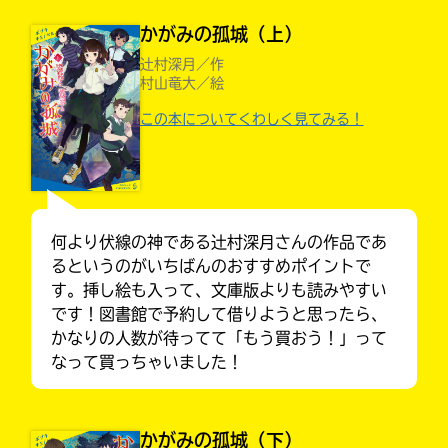
かがみの孤城（上）
辻村深月／作
村山竜大／絵
この本についてくわしく見てみる！
何より伏線の神である辻村深月さんの作品であ
るというのがいちばんのおすすめポイントで
す。挿し絵も入って、文庫版よりも読みやすい
キミノラジオ配信中！
です！図書館で予約して借りようと思ったら、
いろんな動画が
見られる
かなりの人数が待ってて「もう買おう！」って
なって買っちゃいました！
入
かがみの孤城（下）