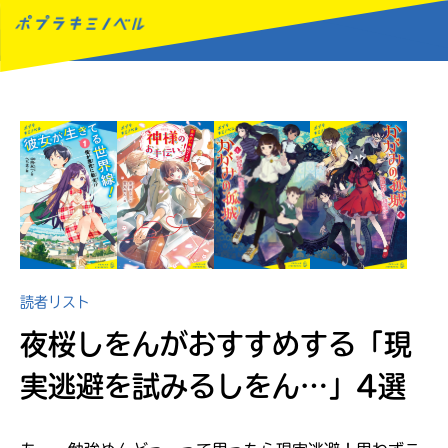
MENU
読者リスト
夜桜しをんがおすすめする
「現
実逃避を試みるしをん…」4選
読みたい本が