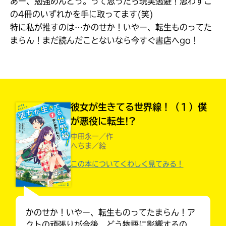
あー、勉強めんどっ。って思ったら現実逃避！思わずこ
見つかる
の4冊のいずれかを手に取ってます(笑)
本を飛び出して
特に私が推すのは…かのせか！いやー、転生ものってた
みんなとおしゃべり
できる掲示板
まらん！まだ読んだことないなら今すぐ書店へgo！
彼女が生きてる世界線！（１）僕
が悪役に転生!?
中田永一／作
へちま／絵
この本についてくわしく見てみる！
本を飛び出して
みんなとおしゃべり
できる掲示板
かのせか！いやー、転生ものってたまらん！ア
クトの頑張りが今後、どう物語に影響するの