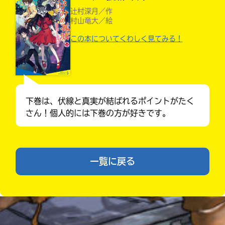
力
辻村深月／作
内
村山竜大／絵
容
に
この本についてくわしく見てみる！
エ
ラ
ー
が
あ
下巻は、伏線と真実が結ばれるポイントがたく
る
さん！個人的には下巻の方が好きです。
の
Loading
.
.
.
で、
も
みんなの絵が
う
見られる
一
一覧に戻る
ギャラリー
度
い
確
い
え
認
し
て