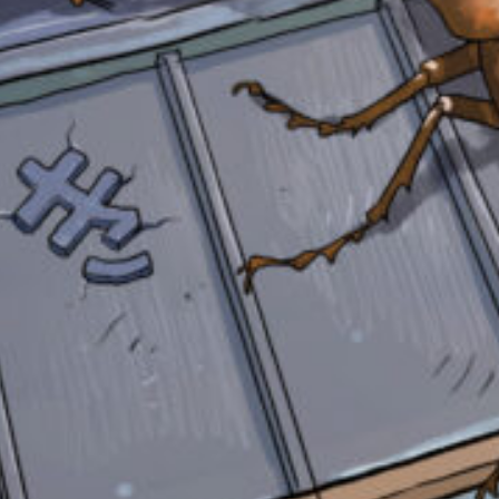
み
て
ね
戻
る
自分だけの
本だなが作れる！