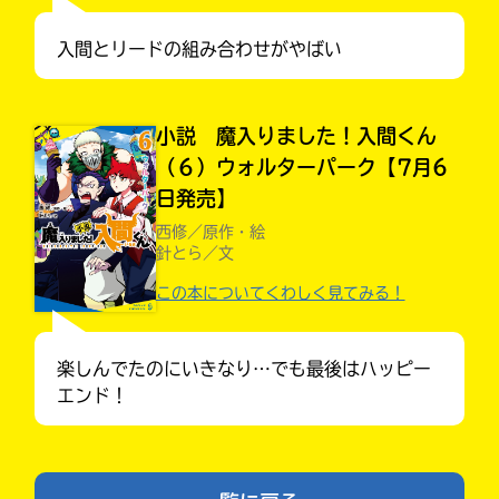
入間とリードの組み合わせがやばい
小説 魔入りました！入間くん
（６）ウォルターパーク【7月6
日発売】
西修／原作・絵
針とら／文
入
この本についてくわしく見てみる！
力
内
キミノラジオ配信中！
いろんな動画が
容
楽しんでたのにいきなり…でも最後はハッピー
見られる
に
エンド！
エ
ラ
ー
が