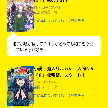
御子と雪の字消士
あさばみゆき／作
左近堂絵里／絵
この本についてくわしく見てみる！
和子が魂が抜けてコオリがどっても和子を心配
している所が好き
小説 魔入りました！入間くん
（８）収穫祭、スタート！
大人気
西修／原作・絵
シリーズに
吉岡みつる／文
出会える
この本についてくわしく見てみる！