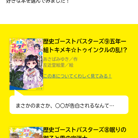
好きな本を選んでみました！
見つかる
本を飛び出して
みんなとおしゃべり
できる掲示板
歴史ゴーストバスターズ⑨五年一
組トキメキ☆トゥインクルの乱!?
あさばみゆき／作
左近堂絵里／絵
この本についてくわしく見てみる！
まさかのまさか、○○が告白されるなんて…
本を飛び出して
みんなとおしゃべり
できる掲示板
歴史ゴーストバスターズ⑧眠りの