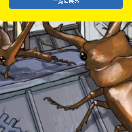
一覧に戻る
あ
る
の
Loading
.
.
.
で、
も
う
一
度
い
確
い
え
認
し
て
み
みんなの絵が
て
見られる
ギャラリー
ね
戻
る