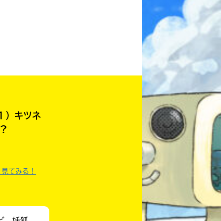
みんなとおしゃべり
できる掲示板
１）キツネ
?
く見てみる！
キミノラジオ配信中！
いろんな動画が
見られる
ど、妖狐