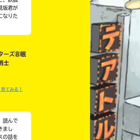
見坂君が
になりた
ターズ⑧眠
消士
く見てみる！
、読んで
自分だけの
本だなが作れる！
きまし
スの話を