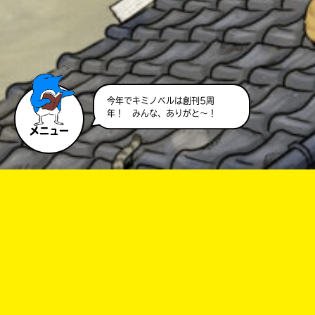
今年でキミノベルは創刊5周
年！ みんな、ありがと～！
メニュー