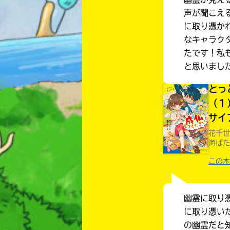
声が聞こえ
に取り憑か
なキャラク
たです！私
と思いまし
とっ
（１
サイ
花千世
海ばた
この本
幽霊に取り
に取り憑い
の幽霊だと