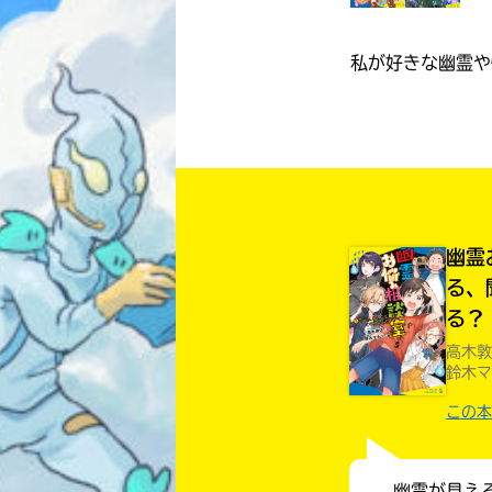
私が好きな幽霊や
幽霊
る、
る？
高木敦
鈴木マ
この本
幽霊が見え