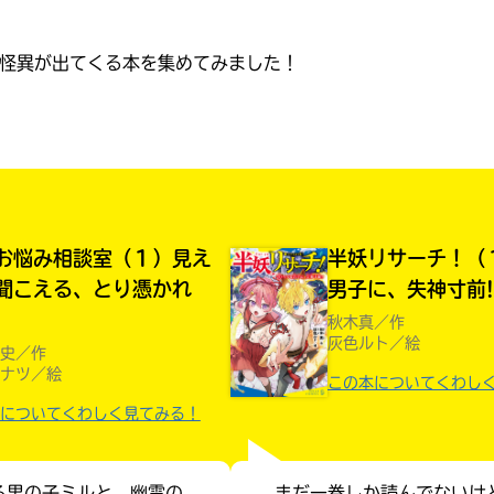
読みたい本が
見つかる
怪異が出てくる本を集めてみました！
お悩み相談室（１）見え
半妖リサーチ！（
聞こえる、とり憑かれ
男子に、失神寸前!
秋木真／作
灰色ルト／絵
史／作
ナツ／絵
この本についてくわし
についてくわしく見てみる！
大人気
シリーズに
出会える
る男の子ミルと、幽霊の
まだ一巻しか読んでないけ