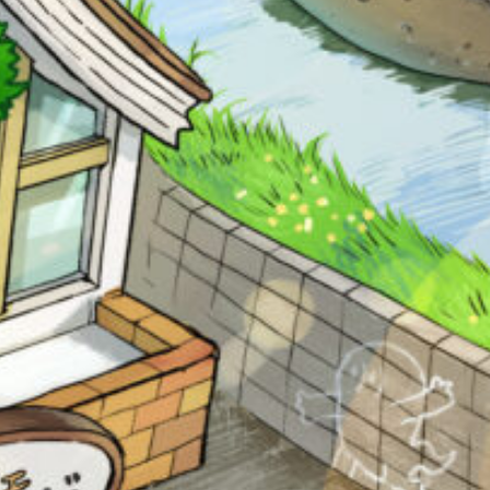
Loading
.
.
.
も
う
一
度
い
確
い
え
認
し
て
み
て
キーワードから探す
ね
戻る