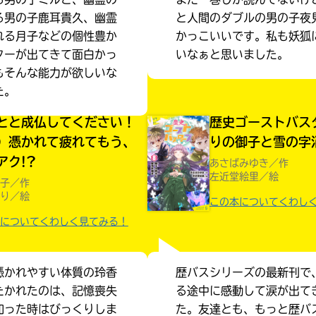
る男の子鹿耳貴久、幽霊
と人間のダブルの男の子夜
れる月子などの個性豊か
かっこいいです。私も妖狐
ターが出てきて面白かっ
いなぁと思いました。
もそんな能力が欲しいな
た。
とと成仏してください！
歴史ゴーストバス
）憑かれて疲れてもう、
りの御子と雪の字
アク!?
あさばみゆき／作
左近堂絵里／絵
子／作
り／絵
この本についてくわし
についてくわしく見てみる！
憑かれやすい体質の玲香
歴バスシリーズの最新刊で
みんなの絵が
見られる
たかれたのは、記憶喪失
る途中に感動して涙が出て
ギャラリー
知った時はびっくりしま
た。友達とも、もっと歴バ