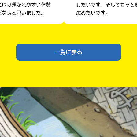
に取り憑かれやすい体質
したいです。そしてもっと
だなぁと思いました。
広めたいです。
一覧に戻る
入
力
内
容
に
エ
ラ
ー
が
あ
書店に届いた
みんなからのお手紙が
る
読める
の
で、