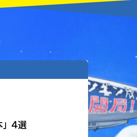
本」4選
本を飛び出して