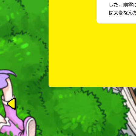
した。幽霊
は大変なん