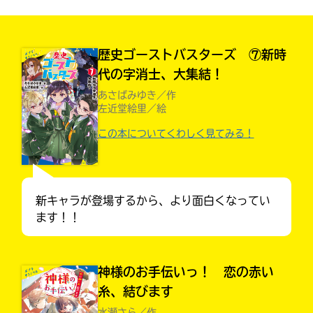
見つかる
本を飛び出して
みんなとおしゃべり
歴史ゴーストバスターズ ⑦新時
できる掲示板
代の字消士、大集結！
あさばみゆき／作
左近堂絵里／絵
この本についてくわしく見てみる！
新キャラが登場するから、より面白くなってい
ます！！
本を飛び出して
神様のお手伝いっ！ 恋の赤い
みんなとおしゃべり
できる掲示板
糸、結びます
水瀬さら／作