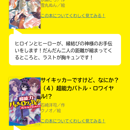
雪丸ぬん／絵
この本についてくわしく見てみる！
ヒロインとヒーローが、縁結びの神様のお手伝
いをします！だんだん二人の距離が縮まってく
るところと、ラストが胸キュンです！
サイキッカーですけど、なにか？
（４）超能力バトル・ロワイヤ
ル!?
大人気
シリーズに
石崎洋司／作
出会える
クノオ／絵
この本についてくわしく見てみる！