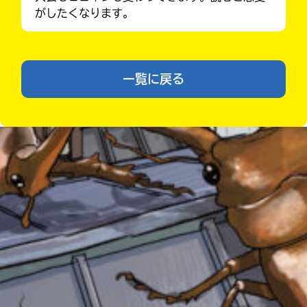
ラ
がしたくなります。
ー
が
あ
る
一覧に戻る
の
Loading
.
.
.
で、
も
う
一
度
い
確
い
え
認
みんなの絵が
し
見られる
ギャラリー
て
み
て
ね
戻
る