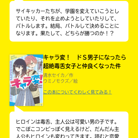
サイキッカーたちが、学園を変えていこうとし
ていたり、それを止めようとしていたりして、
バトルします。結局、バトルして決めることに
なります。果たして、どちらが勝つのか！？
キャラ変！ ドＳ男子になったら
超絶毒舌女子と仲良くなった件
清水セイカ／作
ウミノモクズ／絵
この本についてくわしく見てみる！
キミノラジオ配信中！
いろんな動画が
入
見られる
力
内
容
ヒロインは毒舌、主人公は可愛い男の子です。
に
でこぼこコンビっぽく見えるけど、だんだん主
エ
人公もヒロインも変わってきます。読むと恋愛