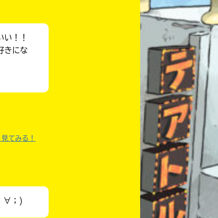
いい！！
好きにな
）
く見てみる！
自分だけの
；∀；)
本だなが作れる！