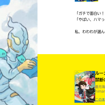
「ガチで面白い！
「やばい、ハマっ
私、わわわが選ん
ルー
禁断
蒼月海
hima
この本