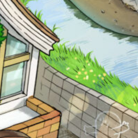
の
Loading
.
.
.
で、
も
う
一
度
い
確
い
え
認
し
て
み
キーワードから探す
て
ね
戻る