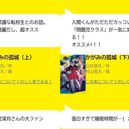
思議な転校生とのお話。
入間くんがただただカッコ
綺麗だし、超オスス
「問題児クラス」が一気に
る！！
オススメｯ！！
みの孤城（上）
かがみの孤城（下
月／作
辻村深月／作
大／絵
村山竜大／絵
についてくわしく見てみる！
この本についてくわし
みんなの絵が
見られる
村深月さんの大ファン
面白すぎて睡眠時間が…( 
ギャラリー