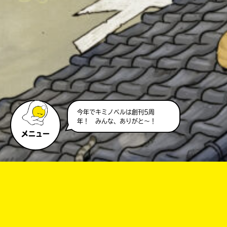
今年でキミノベルは創刊5周
年！ みんな、ありがと～！
メニュー