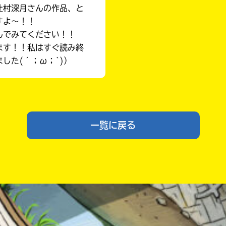
辻村深月さんの作品、と
すよ〜！！
んでみてください！！
ます！！私はすぐ読み終
した(´；ω；`)）
入
力
一覧に戻る
内
容
に
エ
ラ
ー
書店に届いた
が
みんなからのお手紙が
あ
読める
る