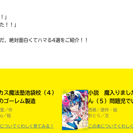
読みたい本が
！」
見つかる
た！！」
だ、絶対面白くてハマる4選をご紹介！！
カス魔法塾池袋校（４）
小説 魔入りまし
のゴーレム製造
ん（５）問題児で
里／作
西修／原作・絵
ro／絵
針とら／文
大人気
シリーズに
についてくわしく見てみる！
この本についてくわし
出会える