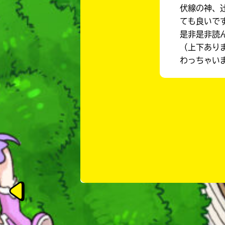
伏線の神、
ても良いで
是非是非読
（上下あり
わっちゃいま