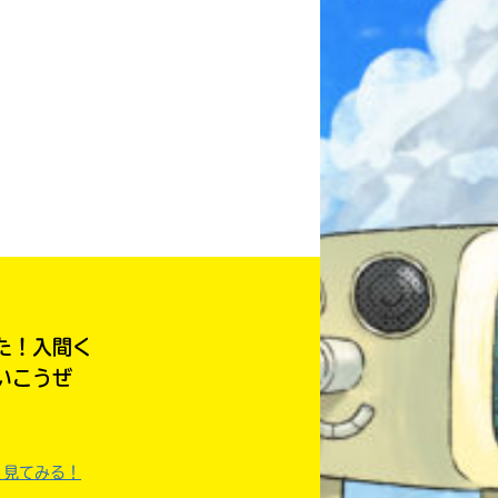
本を飛び出して
みんなとおしゃべり
できる掲示板
た！入間く
いこうぜ
キミノラジオ配信中！
いろんな動画が
く見てみる！
見られる