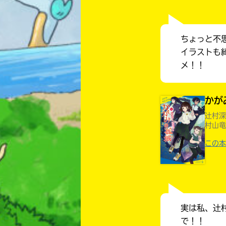
ちょっと不
イラストも
メ！！
かが
辻村深
村山竜
この本
実は私、辻
で！！