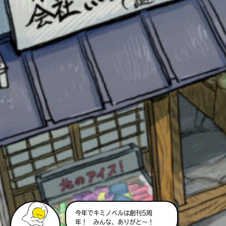
このマチのことを
もっと知りたい
キミに
今年でキミノベルは創刊5周
年！ みんな、ありがと～！