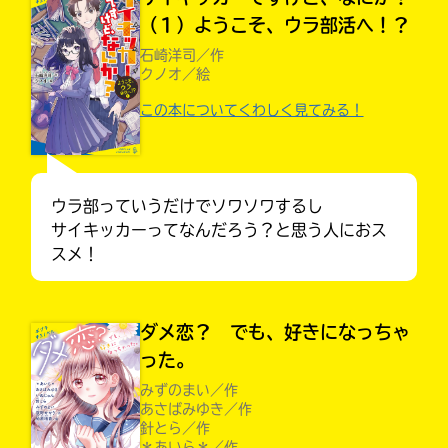
（１）ようこそ、ウラ部活へ！？
石崎洋司／作
クノオ／絵
この本についてくわしく見てみる！
ウラ部っていうだけでソワソワするし
サイキッカーってなんだろう？と思う人におス
スメ！
ダメ恋？ でも、好きになっちゃ
大人気
シリーズに
った。
出会える
みずのまい／作
あさばみゆき／作
針とら／作
＊あいら＊／作