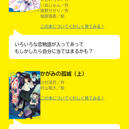
いぬじゅん／作
夜野せせり／作
柚原瑞香／絵
この本についてくわしく見てみる！
いろいろな恋物語が入ってあって
もしかしたら自分に当てはまるかも？
かがみの孤城（上）
辻村深月／作
キミノラジオ配信中！
村山竜大／絵
いろんな動画が
入
見られる
この本についてくわしく見てみる！
力
内
容
に
エ