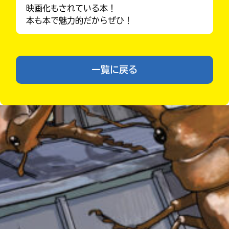
映画化もされている本！
ラ
ー
本も本で魅力的だからぜひ！
が
あ
る
の
一覧に戻る
Loading
.
.
.
で、
も
う
一
度
い
確
い
え
認
みんなの絵が
見られる
し
ギャラリー
て
み
て
ね
戻