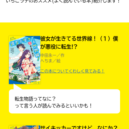
いちごラテのおススメ(よく読んでいる本)紹介します！
見つかる
本を飛び出して
みんなとおしゃべり
できる掲示板
彼女が生きてる世界線！（１）僕
が悪役に転生!?
中田永一／作
へちま／絵
この本についてくわしく見てみる！
転生物語ってなに？
って言う人が読んでみるといいかも！
本を飛び出して
みんなとおしゃべり
できる掲示板
サイキッカーですけど、なにか？