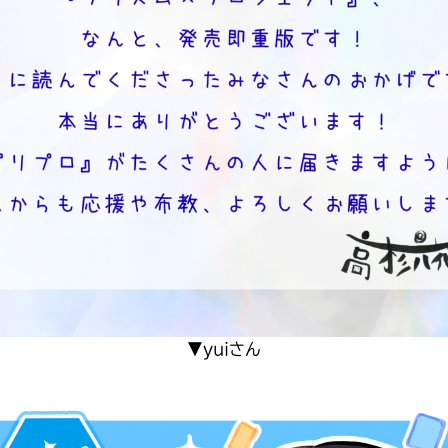
▼yuiさん
書店に届いた
みんなからのお手紙が
読める