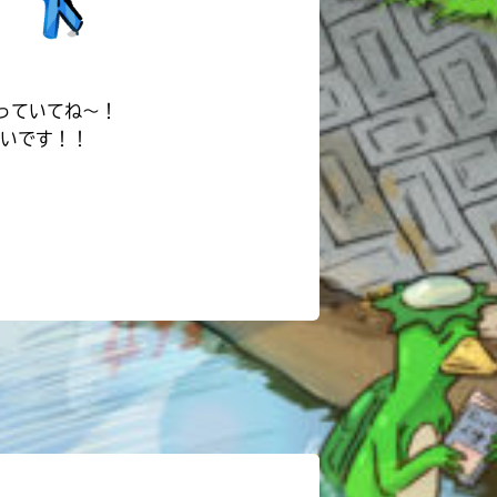
♪
っていてね～！
いです！！