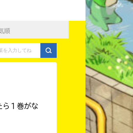
気順
たら１巻がな