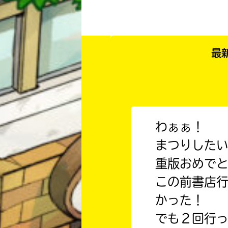
最
わぁぁ！
まつりした
重版おめで
この前書店
かった！
でも２回行