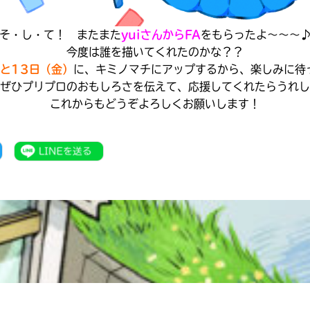
オフィシャルアカウント
ラ
ー
そ・し・て！ またまた
yuiさんからFA
をもらったよ～～～
が
今度は誰を描いてくれたのかな？？
あ
と13日（金）
に、キミノマチにアップするから、楽しみに待
Loading
.
.
.
る
ぜひプリプロのおもしろさを伝えて、応援してくれたらうれし
の
これからもどうぞよろしくお願いします！
で、
も
SNSでシェアする
う
一
度
い
確
い
え
認
し
て
み
て
ね