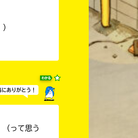
！）
わかる
当にありがとう！
！（って思う