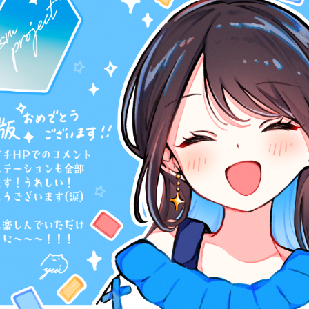
キーワードから探す
入
力
内
容
に
エ