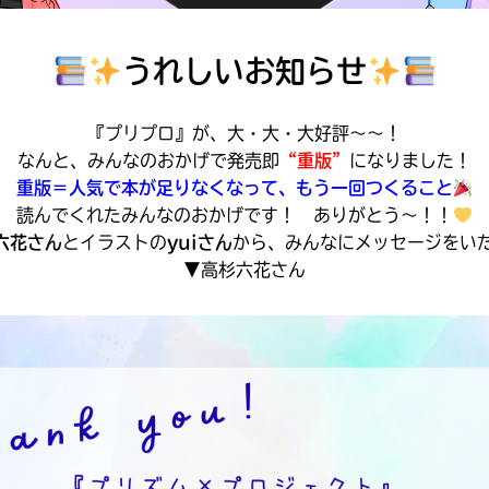
うれしいお知らせ
『プリプロ』が、大・大・大好評～～！
なんと、みんなのおかげで発売即
“重版”
になりました！
重版＝人気で本が足りなくなって、もう一回つくること
読んでくれたみんなのおかげです！ ありがとう〜！！
六花さん
とイラストの
yuiさん
から、みんなにメッセージをい
▼高杉六花さん
みんなの絵が
見られる
ギャラリー