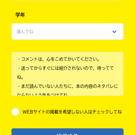
男性
学年
女性
選んでね
ひみつ
小学1年
・コメントは、心をこめてかいてください。
小学2年
・送ってからすぐには紹介されないので、待ってて
小学3年
ね。
・まだ読んでいない人たちに、本の内容のネタバレに
小学4年
ならないよう気をつけてね。
小学5年
・キャンペーン開催中は、投稿した後の画面にバナー
WEBサイトの掲載を希望しない人はチェックしてね
が出るので、そこから応募してね。
小学6年
・ポプラ社の宣伝物で紹介させてもらうことがある
中学1年
よ。