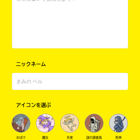
言 わ れ て る - .ᐟ
今 必 死 に や っ て ま す .ᐟ
が ん ば り ま す .ᐟ
じ ゃ あ お つ り り あ ~ .ᐟ
神宮寺凜々愛 𐒨 じんぐうじりりあ 𐒧 ＃元空愛ゆめ
＃元甘露寺ゞ夜桜 ＃元ホロライブ好き
＃元
ホロライブ好き
さん ／ 女性 ／ 小学5年
2026.03.28
わかる
人気 !!
ニックネーム
がんばれ～！
自分だけの
本だなが作れる！
高杉さん本出すの！？
アイコンを選ぶ
高杉 六花 好き推し神 さん ／ 女性 ／ 小学3年
2026.02.12
わかる
人気 !!
そうなんです！ うれしい～！！
おばけ
魔女
天使
謎の調査員
死神