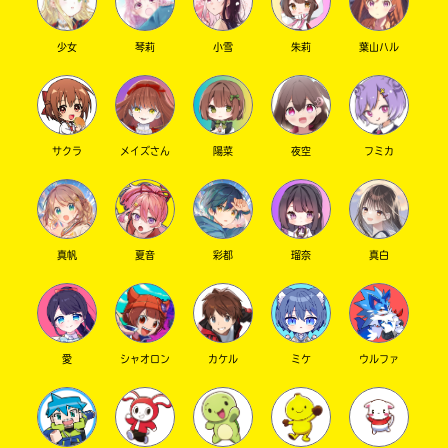
少女
琴莉
小雪
朱莉
葉山ハル
キーワードから探す
サクラ
メイズさん
陽菜
夜空
フミカ
真帆
夏音
彩都
瑠奈
真白
オフィシャルアカウント
愛
シャオロン
カケル
ミケ
ウルファ
入
力
SNSでシェアする
内
容
Loading
.
.
.