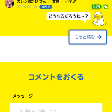
カレン激かわ さん ／ 女性 ／ 小学3年
2026.05.09
わかる
注目 !!
どうなるだろうね～？
もっと読む
こ ん り り あ - .ᐟ
神 宮 寺 凜 々 愛 だ よ .ᐟ
プ リ プ ロ , 本 屋 さ ん で 買
お う と
思 っ た ら な か っ た か ら
みんなの絵が
コメントをおくる
お 父 さ ん に ネ ッ ト で 買
見られる
ギャラリー
っ て も ら っ た .ᐟ
今 お 家 に あ る ん だ け ど ,
チ ャ レ ン ジ っ て い う 教
メッセージ
材 終 わ ん な い と
終 わ ん な い と 見 ち ゃ だ
め っ て