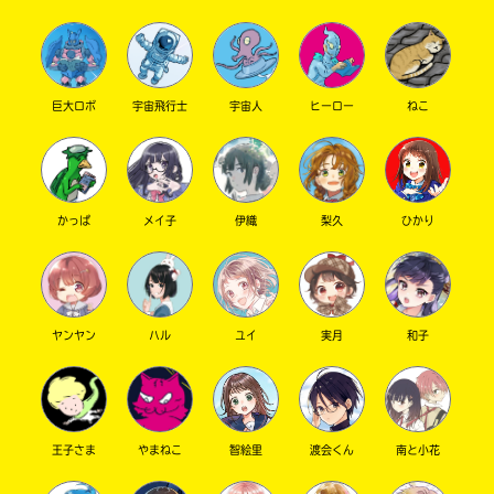
試し読み読みました .ᐟ
楽しみ .ᐟ
巨大ロボ
宇宙飛行士
宇宙人
ヒーロー
ねこ
でも、今月買いたい本4冊､､､（絶望）
どうしようかな､､､
かっぱ
メイ子
伊織
梨久
ひかり
漣琥珀（元：雪桜しずく）アイコン全部かわいくてﾀﾋぬ
ぅ
さん ／ 女性 ／ 小学5年
書店に届いた
2026.02.17
わかる
人気 !!
みんなからのお手紙が
読める
ぜひぜひ！
ヤンヤン
ハル
ユイ
実月
和子
王子さま
やまねこ
智絵里
渡会くん
南と小花