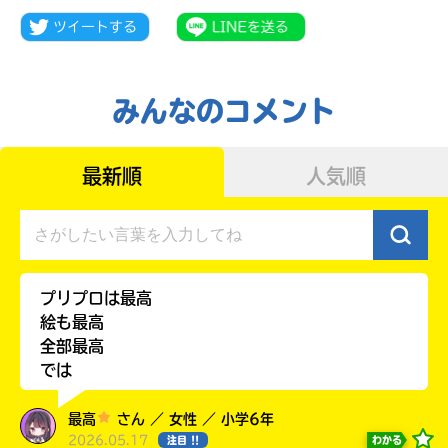
みんなのコメント
最新順
人気順
プリプロは最高
絵も最高
大人気
全部最高
シリーズに
では
出会える
最高
さん ／ 女性 ／ 小学6年
2026.05.17
わかる
注目 !!