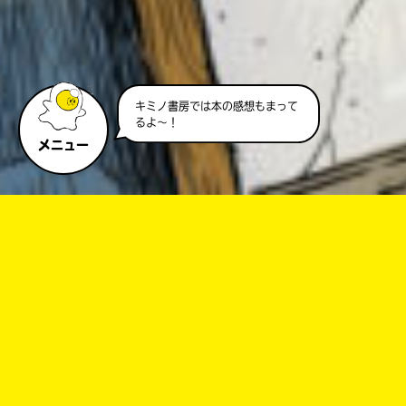
キミノ書房では本の感想もまって
るよ～！
メニュー