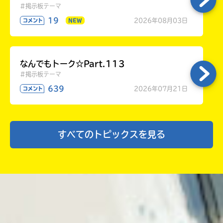
#掲示板テーマ
19
2026年08月03日
コメント
NEW
なんでもトーク☆Part.113
#掲示板テーマ
639
2026年07月21日
コメント
すべてのトピックスを見る