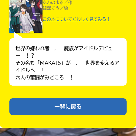
あんのまる／作
力
翡翠てう／絵
内
この本についてくわしく見てみる！
容
に
エ
ラ
ー
世界の嫌われ者 ， 魔族がアイドルデビュ
が
ー ！？
あ
その名も「MAKAI5」が ， 世界を変えるア
る
イドルへ ！
の
Loading
.
.
.
六人の奮闘がみどころ ！
で、
みんなの絵が
も
見られる
う
ギャラリー
一
一覧に戻る
度
い
確
い
え
認
し
て