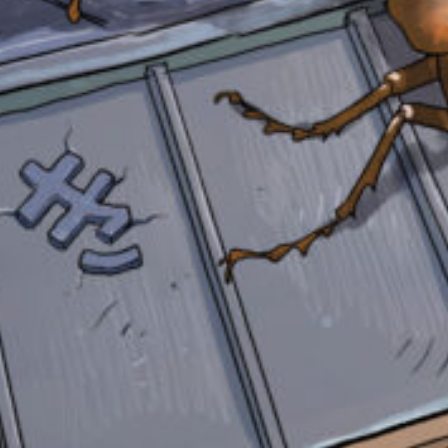
み
て
ね
戻
る
自分だけの
本だなが作れる！