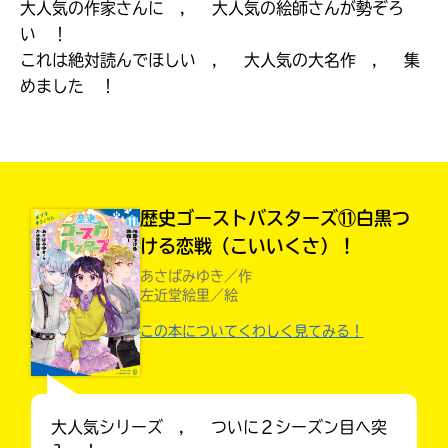
大人気の作家さんに ， 大人気の絵師さんが勢ぞろ
見つかる
い ！
本を飛び出して
これは絶対読んでほしい ， 大人気の大名作 ， 集
みんなとおしゃべり
できる掲示板
めました ！
歴史ゴーストバスターズ⑪白黒つ
ける恋戦（こいいくさ）！
あさばみゆき／作
左近堂絵里／絵
この本についてくわしく見てみる！
本を飛び出して
みんなとおしゃべり
できる掲示板
大人気シリーズ ， ついに２シーズン目へ突