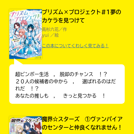
プリズム×プロジェクト#1夢の
カケラを見つけて
高杉六花／作
yui ／絵
この本についてくわしく見てみる！
超ビンボー生活 , 脱却のチャンス ！？
２０人の候補者の中から ， 選ばれるのはだ
れだ ！？
キミノラジオ配信中！
あなたの推しも ， きっと見つかる ！
いろんな動画が
見られる
魔界☆スターズ ①ヴァンパイア
のセンターと仲良くなれません！
入