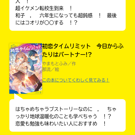
入 ！
超イケメン転校生到来 ！
和子 ， 六年生になっても超鈍感 ！ 最後
にはコオリが○○する ！？
初恋タイムリミット 今日からふ
たりはパートナー!?
やまもとふみ／作
那流／絵
この本についてくわしく見てみる！
大人気
シリーズに
はちゃめちゃラブストーリーなのに ， ちゃ
出会える
っかり地球温暖化のことも学べちゃう ！？
恋愛も勉強も味わいたい人におすすめ ！