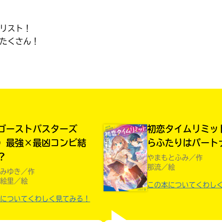
読みたい本が
見つかる
リスト！
たくさん！
ゴーストバスターズ
初恋タイムリミッ
）最強×最凶コンビ結
らふたりはパートナ
？
やまもとふみ／作
那流／絵
みゆき／作
絵里／絵
この本についてくわし
についてくわしく見てみる！
大人気
シリーズに
出会える