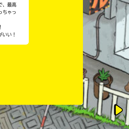
で、最高
っちゃっ
！
がいい！
このマチのことを
もっと知りたい
キミに