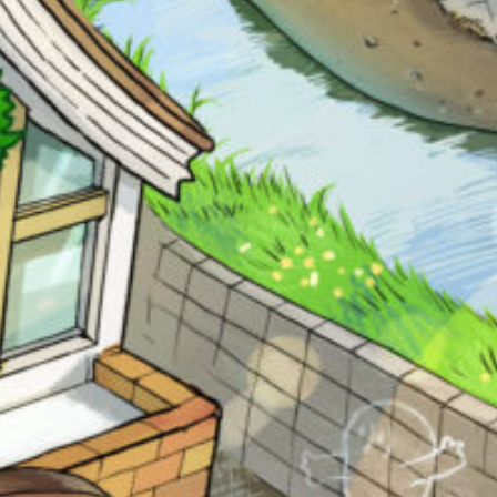
の
Loading
.
.
.
で、
も
う
一
度
い
確
い
え
認
し
て
み
キーワードから探す
て
ね
戻る