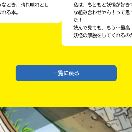
うなとき、晴れ晴れとし
私は、もともと妖怪が好き
なれる本。
な組み合わせやん！って思
た！
読んで見ても、もう…最高
妖怪の解説をしてくれるの
入
力
一覧に戻る
内
容
に
エ
ラ
ー
書店に届いた
みんなからのお手紙が
が
読める
あ
る