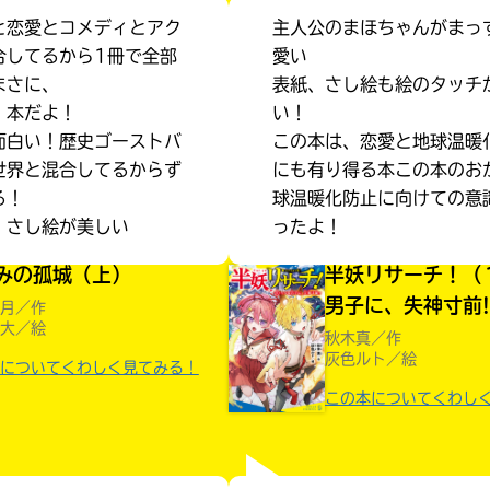
と恋愛とコメディとアク
主人公のまほちゃんがまっ
合してるから1冊で全部
愛い
まさに、
表紙、さし絵も絵のタッチ
’本だよ！
い！
面白い！歴史ゴーストバ
この本は、恋愛と地球温暖
世界と混合してるからず
にも有り得る本この本のお
る！
球温暖化防止に向けての意
、さし絵が美しい
ったよ！
みの孤城（上）
半妖リサーチ！（
男子に、失神寸前!
月／作
大／絵
秋木真／作
灰色ルト／絵
についてくわしく見てみる！
この本についてくわし
みんなの絵が
見られる
ギャラリー