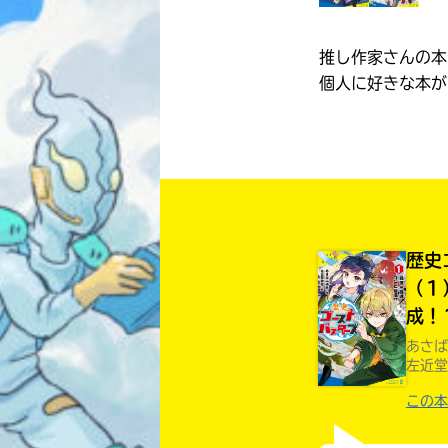
推し作家さんの本
個人に好きな本が
歴史
（１
成！
あさば
左近堂
この本