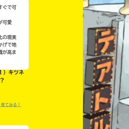
すぐで可
が可愛
化の現実
かげで地
識が高ま
１）キツネ
?
く見てみる！
自分だけの
本だなが作れる！