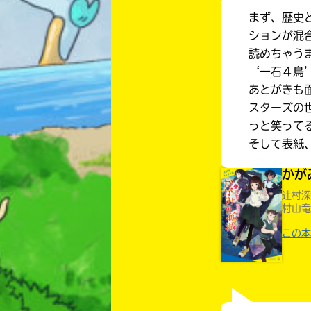
まず、歴史
ションが混
読めちゃう
‘一石４鳥
あとがきも
スターズの
っと笑って
そして表紙
かが
辻村深
村山竜
この本