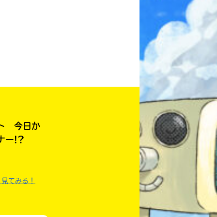
みんなとおしゃべり
できる掲示板
ト 今日か
ー!?
く見てみる！
キミノラジオ配信中！
いろんな動画が
見られる