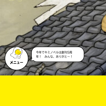
今年でキミノベルは創刊5周
年！ みんな、ありがと～！
メニュー