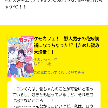
私が大好きなポプラキミノベルのラヴKOMEを紹介しち
見つかる
ゃうYO！！
本を飛び出して
みんなとおしゃべり
できる掲示板
ケモカフェ！ 獣人男子の花嫁候
補になっちゃった!?【ためし読み
大増量！】
＊あいら＊／作
しろこ／絵
この本についてくわしく見てみる！
・コンくんは、愛ちゃんのことが可愛いと思っ
本を飛び出して
ているし、好きとも思っているけど、それを口
みんなとおしゃべり
できる掲示板
に出せないところ！！！
・み〜〜〜〜んなかっこいいけど、私は、ロウ