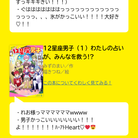
すっキキキきい！！！）
・ぐはははははははっっっっっっっっっっっっ
っっっっ、、、氷がかっこいい！！！！大好き
♡！！
入
力
内
容
12星座男子（１）わたしの占い
に
が、みんなを救う!?
エ
みずのまい／作
ラ
福きつね／絵
ー
が
この本についてくわしく見てみる！
あ
みんなの絵が
見られる
る
ギャラリー
Loading
.
.
.
の
で、
・れお様っママママママwwww
も
・男子かっこいいいいいいい！！！
う
よ！！！！！！！ﾊｰｱﾄHeart♡
一
度