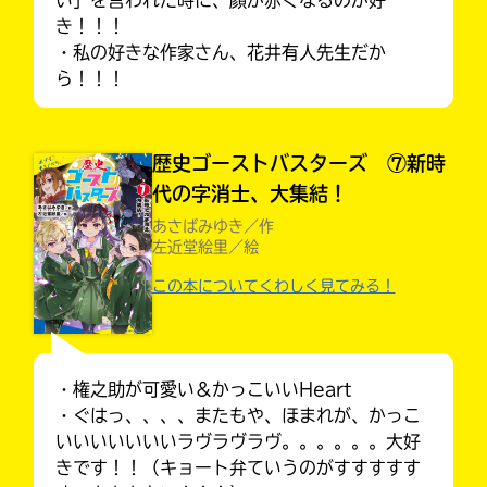
き！！！
・私の好きな作家さん、花井有人先生だか
ら！！！
歴史ゴーストバスターズ ⑦新時
代の字消士、大集結！
あさばみゆき／作
左近堂絵里／絵
この本についてくわしく見てみる！
キミノラジオ配信中！
いろんな動画が
見られる
・権之助が可愛い＆かっこいいHeart
・ぐはっ、、、、またもや、ほまれが、かっこ
いいいいいいいラヴラヴラヴ。。。。。。大好
きです！！（キョート弁ていうのがすすすすす