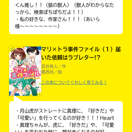
くん推し！！（狼の獣人）（獣人がわからなた
っから、検索ぽちぽちだよ！！）
・私の好きな、作家さん！！！（あいら
様〜〜〜〜〜〜〜〜）
マリ×トラ事件ファイル（１）届
いた依頼はラブレター!?
花井有人／作
葛西尚／絵
この本についてくわしく見てみる！
大人気
シリーズに
出会える
・月山虎がストレートに真理に、「好きだ」や
「可愛い」を行ってくるのが好き！！！Heart
・真理ちゃんが、虎に、「好きだ」や、「可愛
い」を言われた時に、顔が赤くなるのが好