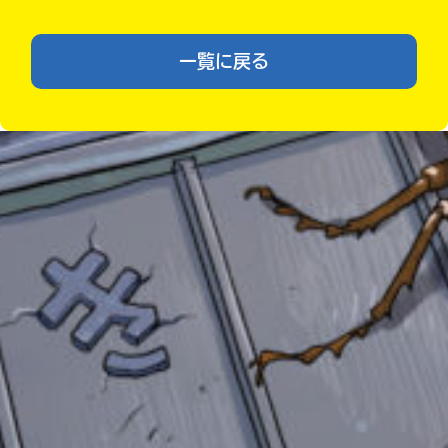
い
確
い
え
認
一覧に戻る
し
て
み
て
ね
戻
る
自分だけの
本だなが作れる！