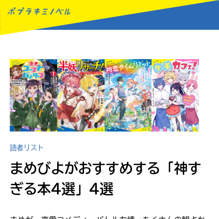
MENU
読者リスト
まめびよがおすすめする
「神す
ぎる本4選」4選
読みたい本が