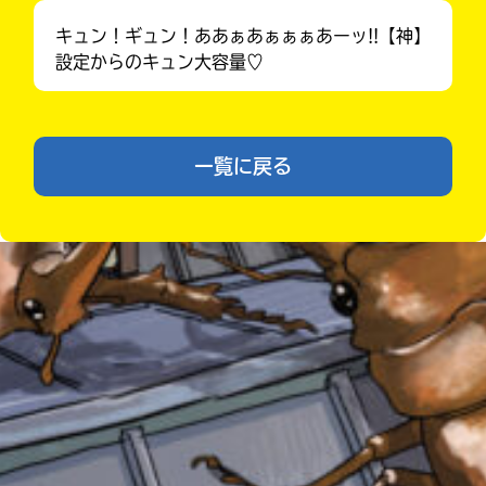
エ
ラ
キュン！ギュン！ああぁあぁぁぁあーッ!!【神】
ー
設定からのキュン大容量♡
が
あ
る
の
Loading
.
.
.
一覧に戻る
で、
も
う
一
度
い
確
い
え
みんなの絵が
認
見られる
し
ギャラリー
て
み
て
ね