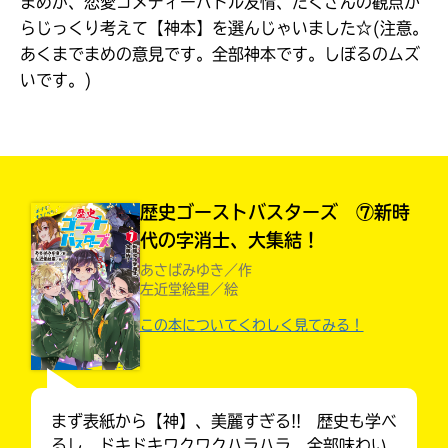
まめが、恋愛コメディーバトル友情、たくさんの観点か
見つかる
らじっくり考えて【神本】を選んじゃいました☆(注意。
本を飛び出して
あくまでまめの意見です。全部神本です。しぼるのムズ
みんなとおしゃべり
できる掲示板
いです。)
歴史ゴーストバスターズ ⑦新時
代の字消士、大集結！
あさばみゆき／作
左近堂絵里／絵
この本についてくわしく見てみる！
本を飛び出して
みんなとおしゃべり
できる掲示板
まず表紙から【神】、美麗すぎる!! 歴史も学べ
るし、ドキドキワクワクハラハラ、全部味わい