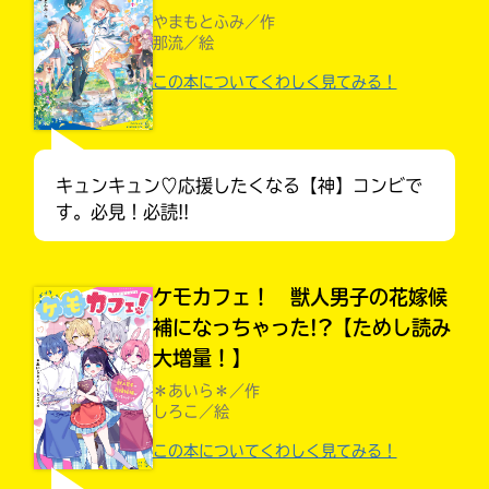
やまもとふみ／作
那流／絵
この本についてくわしく見てみる！
キュンキュン♡応援したくなる【神】コンビで
す。必見！必読!!
ケモカフェ！ 獣人男子の花嫁候
補になっちゃった!?【ためし読み
キミノラジオ配信中！
いろんな動画が
大増量！】
入
見られる
＊あいら＊／作
力
しろこ／絵
内
容
この本についてくわしく見てみる！
に