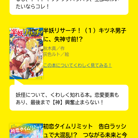
たいならコレ！
半妖リサーチ！（１）キツネ男子
に、失神寸前!?
秋木真／作
灰色ルト／絵
この本についてくわしく見てみる！
妖怪について、くわしく知れる本。恋愛要素も
あり、最後まで【神】興奮止まらない！
大人気
シリーズに
出会える
初恋タイムリミット 告白ラッシ
ュで大混乱!? つながる未来と今