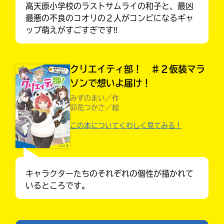
高天原小学校のラストサムライの和子と、最凶
最悪の不良のコオリの２人がコンビになるギャ
ップ萌えがすごすぎです‼︎
クリエイティ部！ ♯２仮装マラ
ソンで想いよ届け！
みずのまい／作
卯花つかさ／絵
この本についてくわしく見てみる！
入
力
内
キミノラジオ配信中！
いろんな動画が
容
見られる
キャラクターたちのそれぞれの個性が描かれて
に
いるところです。
エ
ラ
ー
が