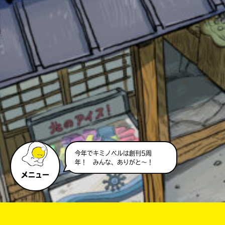
このマチのことを
もっと知りたい
キミに
今年でキミノベルは創刊5周
年！ みんな、ありがと～！
メニュー