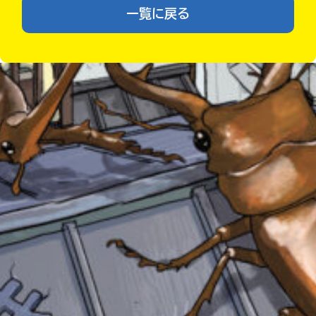
一覧に戻る
あ
る
の
Loading
.
.
.
で、
も
う
一
度
い
確
い
え
認
し
て
み
みんなの絵が
見られる
て
ギャラリー
ね
戻
る