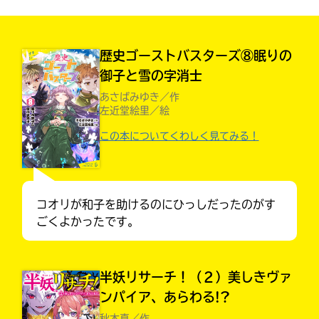
見つかる
本を飛び出して
みんなとおしゃべり
できる掲示板
歴史ゴーストバスターズ⑧眠りの
御子と雪の字消士
あさばみゆき／作
左近堂絵里／絵
この本についてくわしく見てみる！
コオリが和子を助けるのにひっしだったのがす
ごくよかったです。
本を飛び出して
半妖リサーチ！（２）美しきヴァ
みんなとおしゃべり
できる掲示板
ンパイア、あらわる!?
秋木真／作