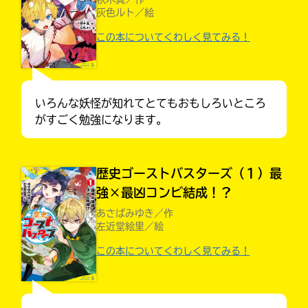
灰色ルト／絵
この本についてくわしく見てみる！
いろんな妖怪が知れてとてもおもしろいところ
がすごく勉強になります。
歴史ゴーストバスターズ（１）最
強×最凶コンビ結成！？
あさばみゆき／作
左近堂絵里／絵
大人気
シリーズに
この本についてくわしく見てみる！
出会える