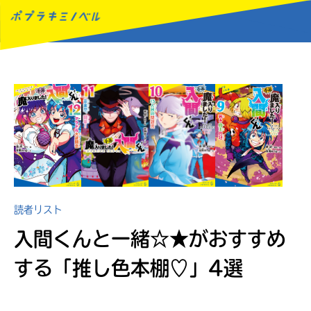
MENU
読者リスト
入間くんと一緒☆★がおすすめ
する
「推し色本棚♡」4選
読みたい本が