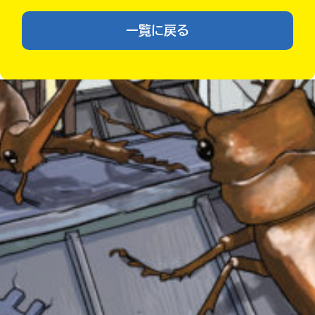
が
あ
一覧に戻る
る
の
Loading
.
.
.
で、
も
う
一
度
い
確
い
え
認
し
て
みんなの絵が
み
見られる
ギャラリー
て
ね
戻
る