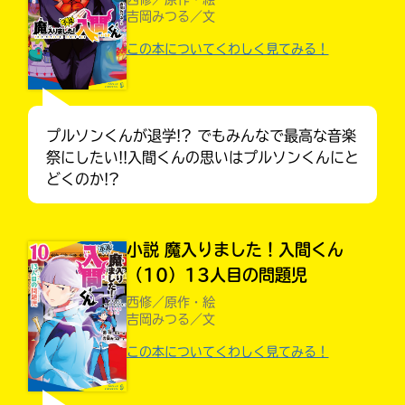
吉岡みつる／文
この本についてくわしく見てみる！
プルソンくんが退学!? でもみんなで最高な音楽
祭にしたい!!入間くんの思いはプルソンくんにと
どくのか!?
小説 魔入りました！入間くん
（10）13人目の問題児
大人気
西修／原作・絵
シリーズに
吉岡みつる／文
出会える
この本についてくわしく見てみる！