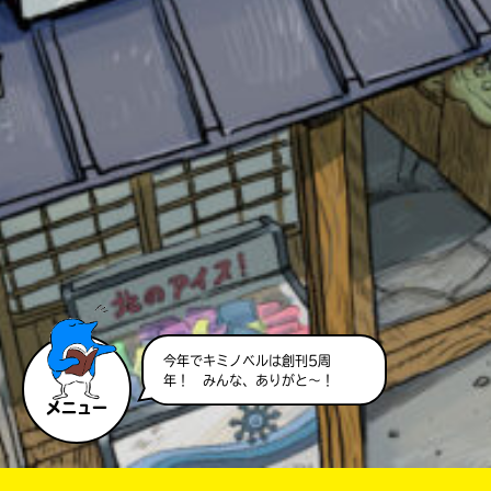
このマチのことを
もっと知りたい
キミに
今年でキミノベルは創刊5周
年！ みんな、ありがと～！
メニュー