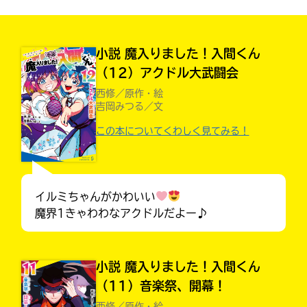
見つかる
本を飛び出して
みんなとおしゃべり
できる掲示板
小説 魔入りました！入間くん
（12）アクドル大武闘会
西修／原作・絵
吉岡みつる／文
この本についてくわしく見てみる！
イルミちゃんがかわいい
魔界1きゃわわなアクドルだよー♪
本を飛び出して
小説 魔入りました！入間くん
みんなとおしゃべり
できる掲示板
（11）音楽祭、開幕！
西修／原作・絵