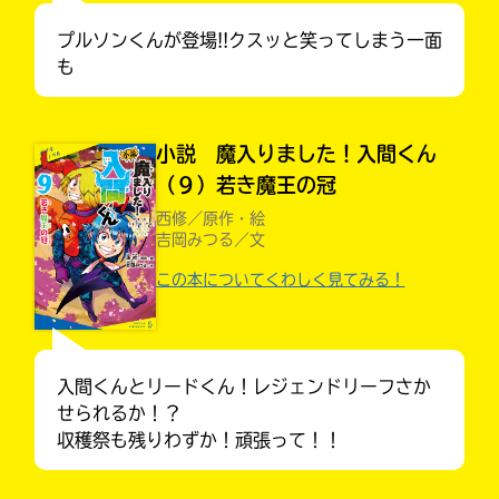
プルソンくんが登場!!クスッと笑ってしまう一面
も
小説 魔入りました！入間くん
（９）若き魔王の冠
西修／原作・絵
吉岡みつる／文
この本についてくわしく見てみる！
入
力
キミノラジオ配信中！
いろんな動画が
内
見られる
入間くんとリードくん！レジェンドリーフさか
容
に
せられるか！？
エ
収穫祭も残りわずか！頑張って！！
ラ
ー