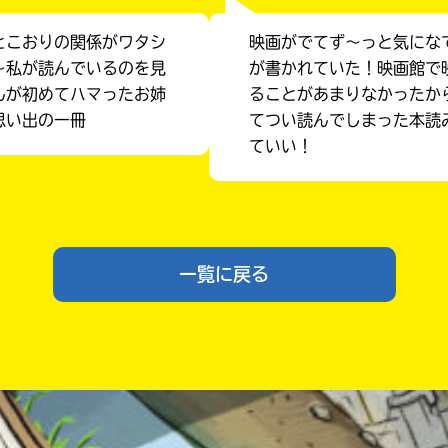
とこおりの関係がワタシ
映画がでてず〜っと気にな
〜私が読んでいるのを見
が書かれていた！映画館で
んが初めてハマったお姉
ることがあまりなかったか
思い出の一冊
てつい読んでしまった本読
ていい！
入
力
一覧に戻る
内
容
に
エ
ラ
ー
書店に届いた
みんなからのお手紙が
が
読める
あ