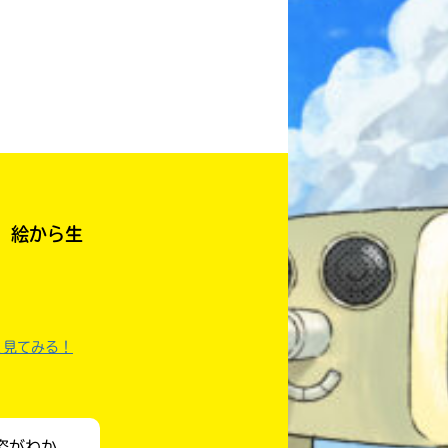
本を飛び出して
みんなとおしゃべり
できる掲示板
 絵から生
く見てみる！
キミノラジオ配信中！
いろんな動画が
見られる
姿がわか