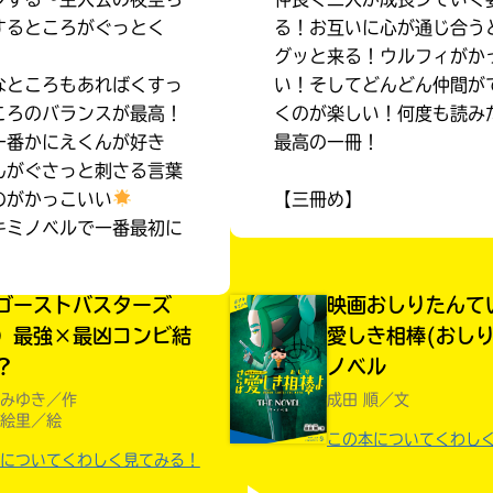
するところがぐっとく
る！お互いに心が通じ合う
グッと来る！ウルフィがか
なところもあればくすっ
い！そしてどんどん仲間が
ころのバランスが最高！
くのが楽しい！何度も読み
一番かにえくんが好き
最高の一冊！
んがぐさっと刺さる言葉
のがかっこいい
【三冊め】
キミノベルで一番最初に
ゴーストバスターズ
映画おしりたんて
）最強×最凶コンビ結
愛しき相棒(おしり
？
ノベル
みゆき／作
成田 順／文
絵里／絵
みんなの絵が
この本についてくわし
見られる
についてくわしく見てみる！
ギャラリー