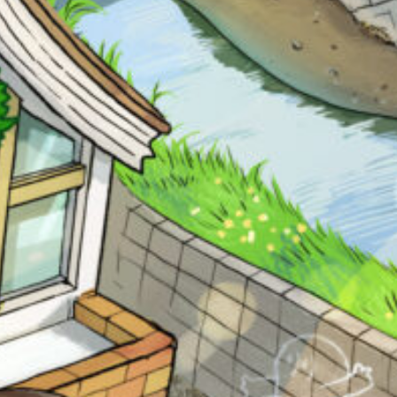
る
の
Loading
.
.
.
で、
も
う
一
度
い
確
い
え
認
し
て
キーワードから探す
み
て
ね
戻る