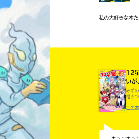
私の大好きな本た
12
いが
みずの
福きつ
この本
キュンキュ