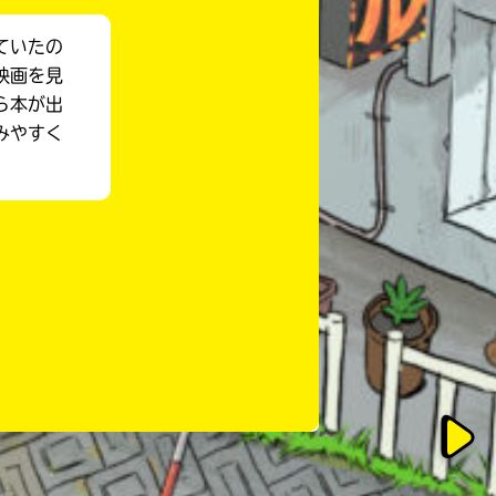
ていたの
映画を見
ら本が出
みやすく
このマチのことを
もっと知りたい
キミに