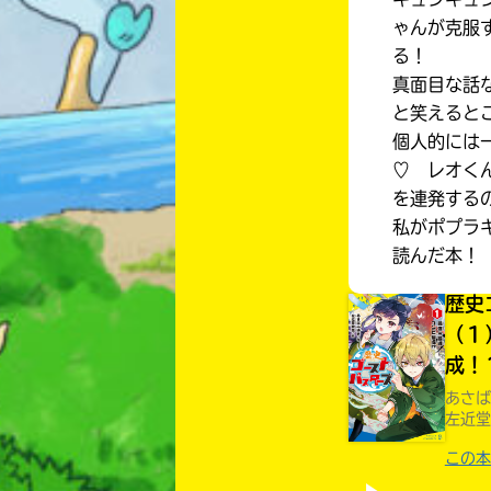
ゃんが克服
る！
真面目な話
と笑えると
個人的には
♡ レオく
を連発する
私がポプラ
読んだ本！
歴史
（１
成！
あさば
左近堂
この本