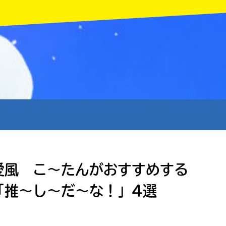
MENU
愛風 こ〜たんがおすすめする
「推〜し〜だ〜な！」4選