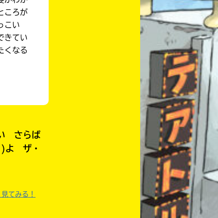
ところが
っこい
できてい
たくなる
い さらば
)よ ザ・
く見てみる！
自分だけの
本だなが作れる！