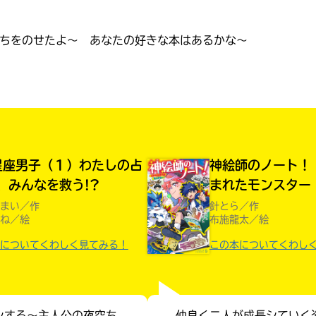
読みたい本が
ちをのせたよ〜 あなたの好きな本はあるかな〜
見つかる
星座男子（１）わたしの占
神絵師のノート！
、みんなを救う!?
まれたモンスター
まい／作
針とら／作
ね／絵
布施龍太／絵
についてくわしく見てみる！
この本についてくわし
大人気
シリーズに
出会える
ンする〜主人公の夜空ち
仲良く二人が成長シていく