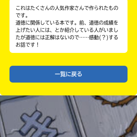
で、
これはたくさんの人気作家さんで作られたもの
も
です。
う
一
道徳に関係している本です。前、道徳の成績を
度
上げたい人には、とか紹介している人がいまし
い
確
い
たが道徳には正解はないので……感動(？)する
え
認
お話です！
し
て
み
て
一覧に戻る
ね
自分だけの
本だなが作れる！
戻
る