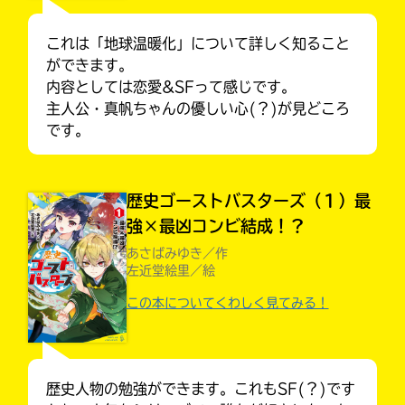
これは「地球温暖化」について詳しく知ること
ができます。
内容としては恋愛&SFって感じです。
主人公・真帆ちゃんの優しい心(？)が見どころ
です。
歴史ゴーストバスターズ（１）最
強×最凶コンビ結成！？
あさばみゆき／作
左近堂絵里／絵
キミノラジオ配信中！
いろんな動画が
この本についてくわしく見てみる！
見られる
歴史人物の勉強ができます。これもSF(？)です