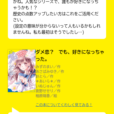
かね。人気なシリーズで、誰もが好きになっち
ゃうかも！？
歴史の点数アップしたい方はこれをご活用くだ
さい。
(設定の意味が分からないって人もいるかもしれ
ませんね。私も最初はそうでしたし…)
入
ダメ恋？ でも、好きになっちゃ
力
内
った。
容
みずのまい／作
に
あさばみゆき／作
みんなの絵が
エ
針とら／作
見られる
ラ
＊あいら＊／作
ギャラリー
いぬじゅん／作
ー
夜野せせり／作
が
柚原瑞香／絵
あ
る
この本についてくわしく見てみる！
Loading
.
.
.
の