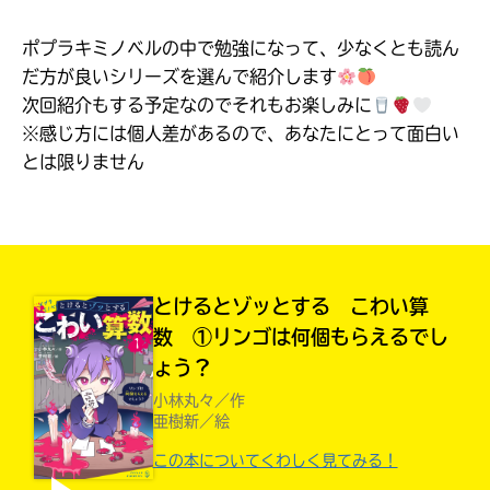
見つかる
ポプラキミノベルの中で勉強になって、少なくとも読ん
本を飛び出して
みんなとおしゃべり
だ方が良いシリーズを選んで紹介します
できる掲示板
次回紹介もする予定なのでそれもお楽しみに
※感じ方には個人差があるので、あなたにとって面白い
とは限りません
とけるとゾッとする こわい算
数 ①リンゴは何個もらえるでし
ょう？
小林丸々／作
本を飛び出して
亜樹新／絵
みんなとおしゃべり
できる掲示板
この本についてくわしく見てみる！