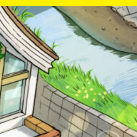
が
あ
る
の
Loading
.
.
.
で、
も
う
一
度
い
確
い
え
認
キーワードから探す
し
て
み
て
ね
戻る