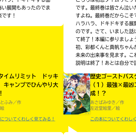
怖い展開もあったのでま
です。最終巻は皆さん泣い
楽です！
すよね。最終巻だからこそ
ハラハラ、ドキドキする展
のです。さて、いました話
て終了！本編に参りましょ
初、彩都くんと真帆ちゃん
未来の出来事を見ます。こ
説明は終了！あとは自分で
タイムリミット ドッキ
歴史ゴーストバス
 キャンプでひんやり大
（１）最強×最凶
！
成！？
とふみ／作
あさばみゆき／作
絵
左近堂絵里／絵
みんなの絵が
についてくわしく見てみる！
この本についてくわし
見られる
ギャラリー