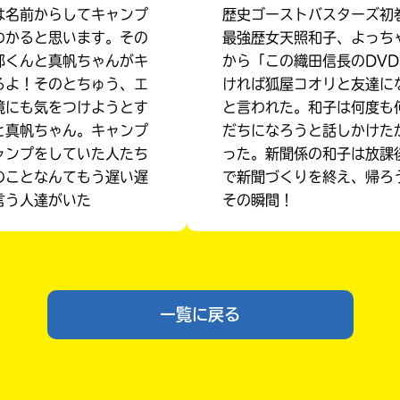
は名前からしてキャンプ
歴史ゴーストバスターズ初
わかると思います。その
最強歴女天照和子、よっち
都くんと真帆ちゃんがキ
から「この織田信長のDV
るよ！そのとちゅう、エ
ければ狐屋コオリと友達に
境にも気をつけようとす
と言われた。和子は何度も
と真帆ちゃん。キャンプ
だちになろうと話しかけた
ャンプをしていた人たち
った。新聞係の和子は放課
のことなんてもう遅い遅
で新聞づくりを終え、帰ろ
言う人達がいた
その瞬間！
入
力
内
容
一覧に戻る
に
エ
書店に届いた
みんなからのお手紙が
ラ
読める
ー