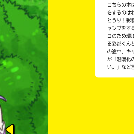
こちらの本
をするのは
とうり！彩
ャンプをす
コのため環
る彩都くん
の途中、キ
が「温暖化
い。」など