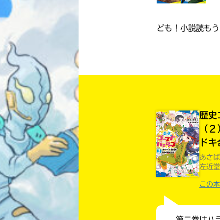
ども！小説読もう
歴史
（２
ドキ
あさば
左近堂
この本
第二巻はハ