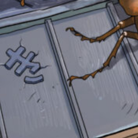
み
て
ね
戻
る
自分だけの
本だなが作れる！