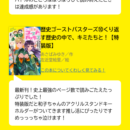
は達成感があります！
歴史ゴーストバスターズ⑩くり返
す歴史の中で、キミたちと！【特
装版】
あさばみゆき／作
左近堂絵里／絵
この本についてくわしく見てみる！
最新刊！史上最強のページ数で読みごたえたっ
ぷりでした！
大人気
シリーズに
特装版だと和子ちゃんのアクリルスタンドキー
出会える
ホルダーがついてきます推し活にぴったりです
めっっっちゃ泣けます！