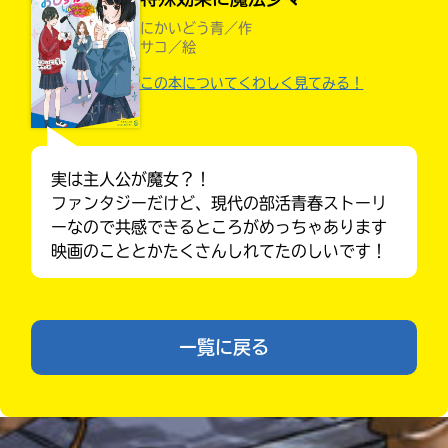
力
にかいどう青／作
内
サコ／絵
容
この本についてくわしく見てみる！
に
エ
ラ
ー
が
実は主人公が魔女？！
あ
ファンタジーだけど、現代の部活青春ストーリ
る
ーなので共感できるところがめっちゃあります
の
Loading
.
.
.
映画のこととかたくさんしれてたのしいです！
で、
みんなの絵が
も
見られる
う
ギャラリー
一
一覧に戻る
度
い
確
い
え
認
し
て