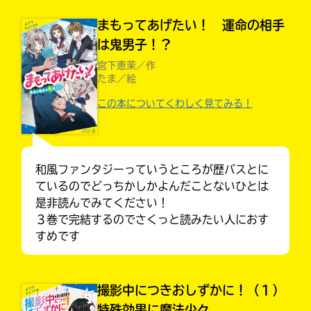
まもってあげたい！ 運命の相手
は鬼男子！？
宮下恵茉／作
たま／絵
この本についてくわしく見てみる！
和風ファンタジーっていうところが歴バスとに
ているのでどっちかしかよんだことないひとは
是非読んでみてください！
キミノラジオ配信中！
３巻で完結するのでさくっと読みたい人におす
いろんな動画が
見られる
すめです
撮影中につきおしずかに！（１）
特殊効果に魔法少々
入