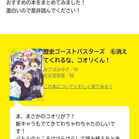
おすすめの本をまとめてみました！
見つかる
面白いので是非読んでください！
本を飛び出して
みんなとおしゃべり
できる掲示板
歴史ゴーストバスターズ ⑥消え
てくれるな、コオリくん！
あさばみゆき／作
左近堂絵里／絵
この本についてくわしく見てみる！
ま、まさかのコオリが？！
本を飛び出して
みんなとおしゃべり
新キャラもでてきてわちゃわちゃたのしいで
できる掲示板
す！
バトルのところははらはらして読み終えたとき